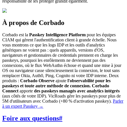
responsabilité de les protéger grandit également.
À propos de Corbado
Corbado est la
Passkey Intelligence Platform
pour les équipes
CIAM qui gèrent l'authentification client à grande échelle. Nous
vous montrons ce que les logs IDP et les outils d'analytics
génériques ne voient pas : quels appareils, versions d'OS,
navigateurs et gestionnaires de credentials prennent en charge les
passkeys, pourquoi les enrôlements ne deviennent pas des
connexions, où le flux WebAuthn échoue et quand une mise à jour
OS ou navigateur casse silencieusement la connexion, le tout sans
remplacer Okta, Auth0, Ping, Cognito ni votre IDP interne. Deux
produits :
Corbado Observe
ajoute
l'observabilité pour les
passkeys et toute autre méthode de connexion.
Corbado
Connect
apporte
des passkeys managés avec analytics intégrés
(aux côtés de votre IDP). VicRoads gère les passkeys pour plus de
5M d'utilisateurs avec Corbado (+80 % d'activation passkey).
Parler
à un expert Passkey
→
Foire aux questions
#