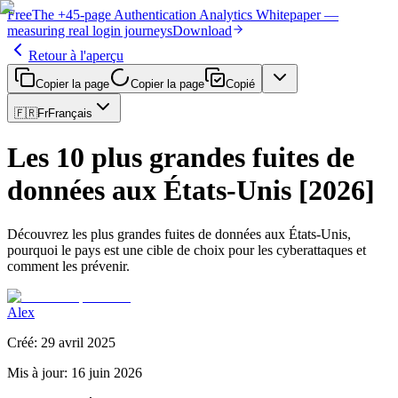
Free
The
+45-page
Authentication
Analytics Whitepaper
—
measuring real login journeys
Download
Retour à l'aperçu
Copier la page
Copier la page
Copié
🇫🇷
Fr
Français
Les 10 plus grandes fuites de
données aux États-Unis [2026]
Découvrez les plus grandes fuites de données aux États-Unis,
pourquoi le pays est une cible de choix pour les cyberattaques et
comment les prévenir.
Alex
Créé
:
29 avril 2025
Mis à jour
:
16 juin 2026