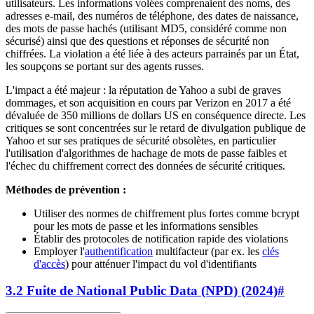
utilisateurs. Les informations volées comprenaient des noms, des
adresses e-mail, des numéros de téléphone, des dates de naissance,
des mots de passe hachés (utilisant MD5, considéré comme non
sécurisé) ainsi que des questions et réponses de sécurité non
chiffrées. La violation a été liée à des acteurs parrainés par un État,
les soupçons se portant sur des agents russes.
L'impact a été majeur : la réputation de Yahoo a subi de graves
dommages, et son acquisition en cours par Verizon en 2017 a été
dévaluée de 350 millions de dollars US en conséquence directe. Les
critiques se sont concentrées sur le retard de divulgation publique de
Yahoo et sur ses pratiques de sécurité obsolètes, en particulier
l'utilisation d'algorithmes de hachage de mots de passe faibles et
l'échec du chiffrement correct des données de sécurité critiques.
Méthodes de prévention :
Utiliser des normes de chiffrement plus fortes comme bcrypt
pour les mots de passe et les informations sensibles
Établir des protocoles de notification rapide des violations
Employer l'
authentification
multifacteur (par ex. les
clés
d'accès
) pour atténuer l'impact du vol d'identifiants
3.2 Fuite de National Public Data (NPD) (2024)
#