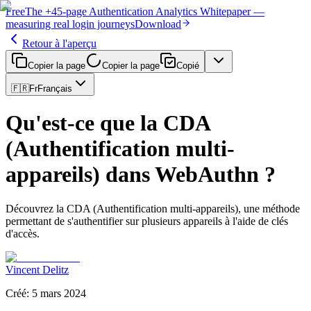
Free
The
+45-page
Authentication
Analytics Whitepaper
—
measuring real login journeys
Download
Retour à l'aperçu
Copier la page
Copier la page
Copié
🇫🇷
Fr
Français
Qu'est-ce que la CDA
(Authentification multi-
appareils) dans WebAuthn ?
Découvrez la CDA (Authentification multi-appareils), une méthode
permettant de s'authentifier sur plusieurs appareils à l'aide de clés
d'accès.
Vincent Delitz
Créé
:
5 mars 2024