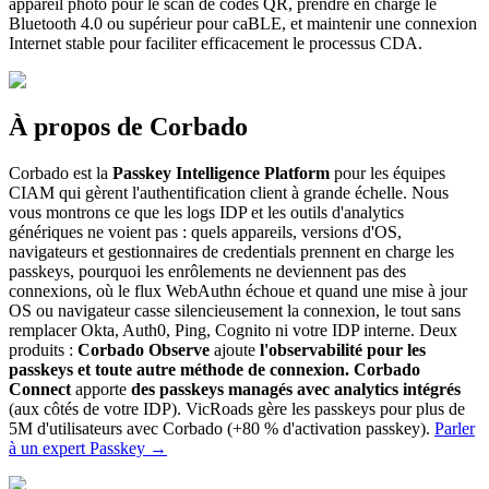
appareil photo pour le scan de codes QR, prendre en charge le
Bluetooth 4.0 ou supérieur pour caBLE, et maintenir une connexion
Internet stable pour faciliter efficacement le processus CDA.
À propos de Corbado
Corbado est la
Passkey Intelligence Platform
pour les équipes
CIAM qui gèrent l'authentification client à grande échelle. Nous
vous montrons ce que les logs IDP et les outils d'analytics
génériques ne voient pas : quels appareils, versions d'OS,
navigateurs et gestionnaires de credentials prennent en charge les
passkeys, pourquoi les enrôlements ne deviennent pas des
connexions, où le flux WebAuthn échoue et quand une mise à jour
OS ou navigateur casse silencieusement la connexion, le tout sans
remplacer Okta, Auth0, Ping, Cognito ni votre IDP interne. Deux
produits :
Corbado Observe
ajoute
l'observabilité pour les
passkeys et toute autre méthode de connexion.
Corbado
Connect
apporte
des passkeys managés avec analytics intégrés
(aux côtés de votre IDP). VicRoads gère les passkeys pour plus de
5M d'utilisateurs avec Corbado (+80 % d'activation passkey).
Parler
à un expert Passkey
→