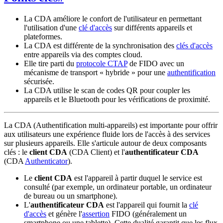
La CDA améliore le confort de l'utilisateur en permettant
l'utilisation d'une
clé d'accès
sur différents appareils et
plateformes.
La CDA est différente de la synchronisation des
clés d'accès
entre appareils via des comptes cloud.
Elle tire parti du
protocole CTAP
de FIDO avec un
mécanisme de transport « hybride » pour une
authentification
sécurisée.
La CDA utilise le scan de codes QR pour coupler les
appareils et le Bluetooth pour les vérifications de proximité.
La CDA (Authentification multi-appareils) est importante pour offrir
aux utilisateurs une expérience fluide lors de l'accès à des services
sur plusieurs appareils. Elle s'articule autour de deux composants
clés : le
client CDA
(CDA Client) et l'
authentificateur CDA
(CDA
Authenticator
).
Le
client CDA
est l'appareil à partir duquel le service est
consulté (par exemple, un ordinateur portable, un ordinateur
de bureau ou un smartphone).
L'
authentificateur CDA
est l'appareil qui fournit la
clé
d'accès
et génère l'
assertion
FIDO (généralement un
smartphone ou une tablette). Cette dualité garantit que les flux