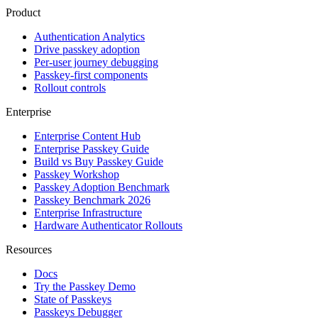
Product
Authentication Analytics
Drive passkey adoption
Per-user journey debugging
Passkey-first components
Rollout controls
Enterprise
Enterprise Content Hub
Enterprise Passkey Guide
Build vs Buy Passkey Guide
Passkey Workshop
Passkey Adoption Benchmark
Passkey Benchmark 2026
Enterprise Infrastructure
Hardware Authenticator Rollouts
Resources
Docs
Try the Passkey Demo
State of Passkeys
Passkeys Debugger