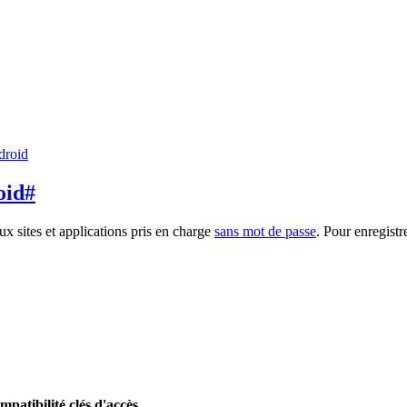
droid
oid
#
ux sites et applications pris en charge
sans mot de passe
. Pour enregistr
patibilité clés d'accès