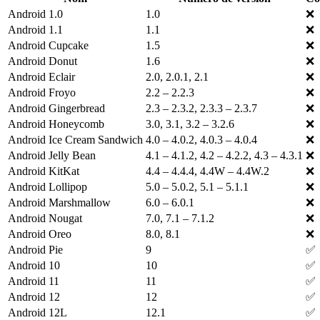
Android 1.0
1.0
❌
Android 1.1
1.1
❌
Android Cupcake
1.5
❌
Android Donut
1.6
❌
Android Eclair
2.0, 2.0.1, 2.1
❌
Android Froyo
2.2 – 2.2.3
❌
Android Gingerbread
2.3 – 2.3.2, 2.3.3 – 2.3.7
❌
Android Honeycomb
3.0, 3.1, 3.2 – 3.2.6
❌
Android Ice Cream Sandwich
4.0 – 4.0.2, 4.0.3 – 4.0.4
❌
Android Jelly Bean
4.1 – 4.1.2, 4.2 – 4.2.2, 4.3 – 4.3.1
❌
Android KitKat
4.4 – 4.4.4, 4.4W – 4.4W.2
❌
Android Lollipop
5.0 – 5.0.2, 5.1 – 5.1.1
❌
Android Marshmallow
6.0 – 6.0.1
❌
Android Nougat
7.0, 7.1 – 7.1.2
❌
Android Oreo
8.0, 8.1
❌
Android Pie
9
✅
Android 10
10
✅
Android 11
11
✅
Android 12
12
✅
Android 12L
12.1
✅