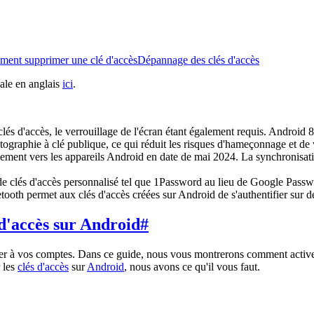
ent supprimer une clé d'accès
Dépannage des clés d'accès
ale en anglais
ici
.
lés d'accès, le verrouillage de l'écran étant également requis. Android 8.
tographie à clé publique, ce qui réduit les risques d'hameçonnage et de v
uement vers les appareils Android en date de mai 2024. La synchronisa
r de clés d'accès personnalisé tel que 1Password au lieu de Google Pas
tooth permet aux clés d'accès créées sur Android de s'authentifier sur 
 d'accès sur Android
#
ter à vos comptes. Dans ce guide, nous vous montrerons comment activ
 les
clés d'accès
sur
Android
, nous avons ce qu'il vous faut.