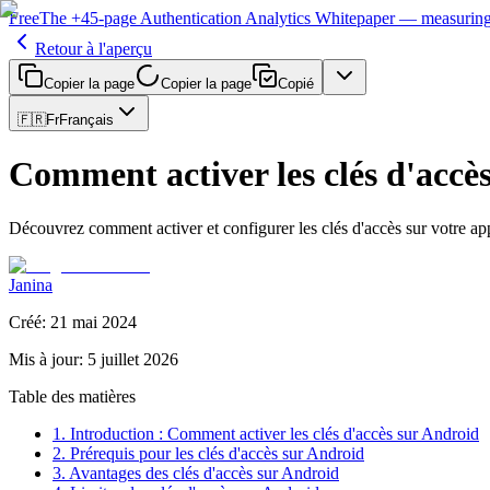
Free
The
+45-page
Authentication
Analytics Whitepaper
— measuring 
Retour à l'aperçu
Copier la page
Copier la page
Copié
🇫🇷
Fr
Français
Comment activer les clés d'accè
Découvrez comment activer et configurer les clés d'accès sur votre ap
Janina
Créé
:
21 mai 2024
Mis à jour
:
5 juillet 2026
Table des matières
1. Introduction : Comment activer les clés d'accès sur Android
2. Prérequis pour les clés d'accès sur Android
3. Avantages des clés d'accès sur Android