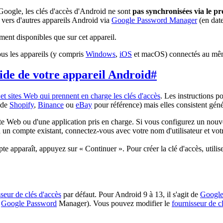
Google, les clés d'accès d'Android ne sont
pas synchronisées via le p
 vers d'autres appareils Android via
Google Password Manager
(en dat
ment disponibles que sur cet appareil.
ous les appareils (y compris
Windows
,
iOS
et macOS) connectés au mê
'aide de votre appareil Android
#
 et sites Web qui prennent en charge les clés d'accès
. Les instructions p
e de
Shopify
,
Binance
ou
eBay
pour référence) mais elles consistent géné
te Web ou d'une application pris en charge. Si vous configurez un nou
jà un compte existant, connectez-vous avec votre nom d'utilisateur et v
e apparaît, appuyez sur « Continuer ». Pour créer la clé d'accès, utilise
sseur de clés d'accès
par défaut. Pour Android 9 à 13, il s'agit de
Google
e
Google Password
Manager). Vous pouvez modifier le
fournisseur de c