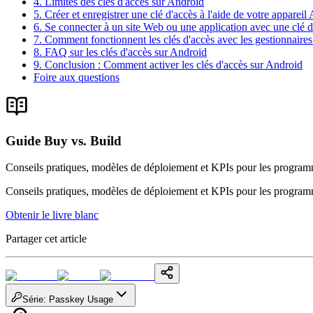
4. Limites des clés d'accès sur Android
5. Créer et enregistrer une clé d'accès à l'aide de votre appareil
6. Se connecter à un site Web ou une application avec une clé d
7. Comment fonctionnent les clés d'accès avec les gestionnaire
8. FAQ sur les clés d'accès sur Android
9. Conclusion : Comment activer les clés d'accès sur Android
Foire aux questions
Guide Buy vs. Build
Conseils pratiques, modèles de déploiement et KPIs pour les progra
Conseils pratiques, modèles de déploiement et KPIs pour les progra
Obtenir le livre blanc
Partager cet article
Série
:
Passkey Usage