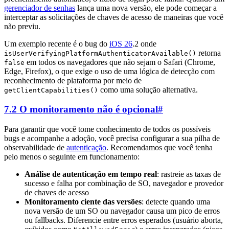
gerenciador de senhas
lança uma nova versão, ele pode começar a
interceptar as solicitações de chaves de acesso de maneiras que você
não previu.
Um exemplo recente é o bug do
iOS 26
.2 onde
retorna
isUserVerifyingPlatformAuthenticatorAvailable()
em todos os navegadores que não sejam o Safari (Chrome,
false
Edge, Firefox), o que exige o uso de uma lógica de detecção com
reconhecimento de plataforma por meio de
como uma solução alternativa.
getClientCapabilities()
7.2 O monitoramento não é opcional
#
Para garantir que você tome conhecimento de todos os possíveis
bugs e acompanhe a adoção, você precisa configurar a sua pilha de
observabilidade de
autenticação
. Recomendamos que você tenha
pelo menos o seguinte em funcionamento:
Análise de autenticação em tempo real
: rastreie as taxas de
sucesso e falha por combinação de SO, navegador e provedor
de chaves de acesso
Monitoramento ciente das versões
: detecte quando uma
nova versão de um SO ou navegador causa um pico de erros
ou fallbacks. Diferencie entre erros esperados (usuário aborta,