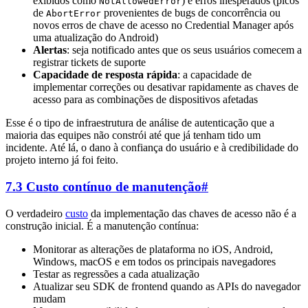
exibidos como
) e erros inesperados (picos
NotAllowedError
de
provenientes de bugs de concorrência ou
AbortError
novos erros de chave de acesso no Credential Manager após
uma atualização do Android)
Alertas
: seja notificado antes que os seus usuários comecem a
registrar tickets de suporte
Capacidade de resposta rápida
: a capacidade de
implementar correções ou desativar rapidamente as chaves de
acesso para as combinações de dispositivos afetadas
Esse é o tipo de infraestrutura de análise de autenticação que a
maioria das equipes não constrói até que já tenham tido um
incidente. Até lá, o dano à confiança do usuário e à credibilidade do
projeto interno já foi feito.
7.3 Custo contínuo de manutenção
#
O verdadeiro
custo
da implementação das chaves de acesso não é a
construção inicial. É a manutenção contínua:
Monitorar as alterações de plataforma no iOS, Android,
Windows, macOS e em todos os principais navegadores
Testar as regressões a cada atualização
Atualizar seu SDK de frontend quando as APIs do navegador
mudam