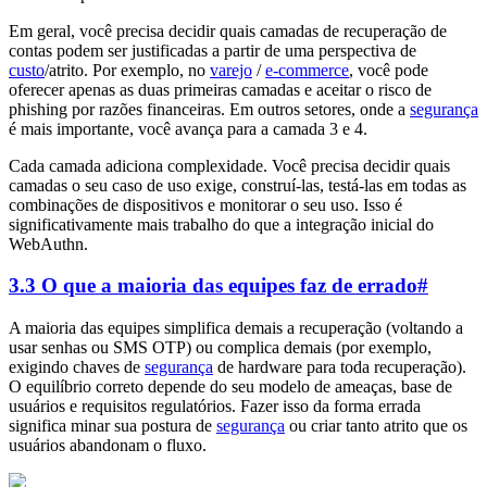
Em geral, você precisa decidir quais camadas de recuperação de
contas podem ser justificadas a partir de uma perspectiva de
custo
/atrito. Por exemplo, no
varejo
/
e-commerce
, você pode
oferecer apenas as duas primeiras camadas e aceitar o risco de
phishing por razões financeiras. Em outros setores, onde a
segurança
é mais importante, você avança para a camada 3 e 4.
Cada camada adiciona complexidade. Você precisa decidir quais
camadas o seu caso de uso exige, construí-las, testá-las em todas as
combinações de dispositivos e monitorar o seu uso. Isso é
significativamente mais trabalho do que a integração inicial do
WebAuthn.
3.3 O que a maioria das equipes faz de errado
#
A maioria das equipes simplifica demais a recuperação (voltando a
usar senhas ou SMS OTP) ou complica demais (por exemplo,
exigindo chaves de
segurança
de hardware para toda recuperação).
O equilíbrio correto depende do seu modelo de ameaças, base de
usuários e requisitos regulatórios. Fazer isso da forma errada
significa minar sua postura de
segurança
ou criar tanto atrito que os
usuários abandonam o fluxo.