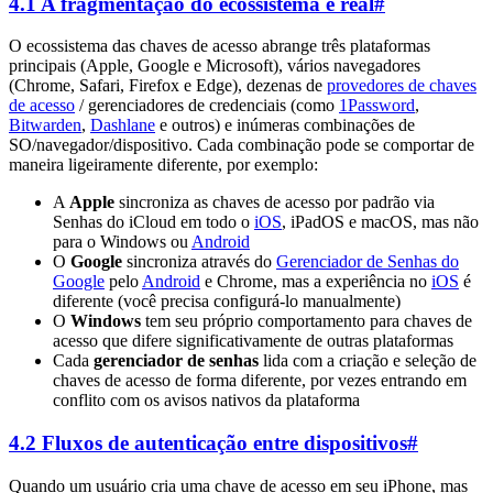
4.1 A fragmentação do ecossistema é real
#
O ecossistema das chaves de acesso abrange três plataformas
principais (Apple, Google e Microsoft), vários navegadores
(Chrome, Safari, Firefox e Edge), dezenas de
provedores de chaves
de acesso
/ gerenciadores de credenciais (como
1Password
,
Bitwarden
,
Dashlane
e outros) e inúmeras combinações de
SO/navegador/dispositivo. Cada combinação pode se comportar de
maneira ligeiramente diferente, por exemplo:
A
Apple
sincroniza as chaves de acesso por padrão via
Senhas do iCloud em todo o
iOS
, iPadOS e macOS, mas não
para o Windows ou
Android
O
Google
sincroniza através do
Gerenciador de Senhas do
Google
pelo
Android
e Chrome, mas a experiência no
iOS
é
diferente (você precisa configurá-lo manualmente)
O
Windows
tem seu próprio comportamento para chaves de
acesso que difere significativamente de outras plataformas
Cada
gerenciador de senhas
lida com a criação e seleção de
chaves de acesso de forma diferente, por vezes entrando em
conflito com os avisos nativos da plataforma
4.2 Fluxos de autenticação entre dispositivos
#
Quando um usuário cria uma chave de acesso em seu iPhone, mas