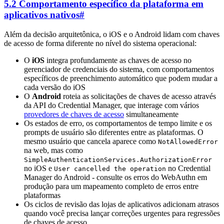
5.2 Comportamento específico da plataforma em
aplicativos nativos
#
Além da decisão arquitetônica, o iOS e o Android lidam com chaves
de acesso de forma diferente no nível do sistema operacional:
O
iOS
integra profundamente as chaves de acesso no
gerenciador de credenciais do sistema, com comportamentos
específicos de preenchimento automático que podem mudar a
cada versão do iOS
O
Android
roteia as solicitações de chaves de acesso através
da API do Credential Manager, que interage com vários
provedores de chaves de acesso
simultaneamente
Os estados de erro, os comportamentos de tempo limite e os
prompts de usuário são diferentes entre as plataformas. O
mesmo usuário que cancela aparece como
NotAllowedError
na web, mas como
SimpleAuthenticationServices.AuthorizationError
no iOS e
no Credential
User cancelled the operation
Manager do Android - consulte os erros do WebAuthn em
produção para um mapeamento completo de erros entre
plataformas
Os ciclos de revisão das lojas de aplicativos adicionam atrasos
quando você precisa lançar correções urgentes para regressões
de chaves de acesso