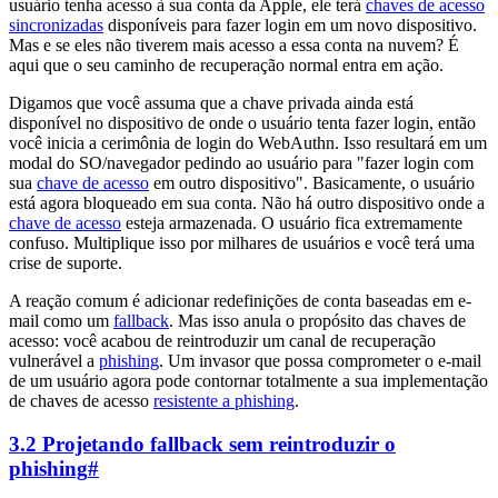
usuário tenha acesso à sua conta da Apple, ele terá
chaves de acesso
sincronizadas
disponíveis para fazer login em um novo dispositivo.
Mas e se eles não tiverem mais acesso a essa conta na nuvem? É
aqui que o seu caminho de recuperação normal entra em ação.
Digamos que você assuma que a chave privada ainda está
disponível no dispositivo de onde o usuário tenta fazer login, então
você inicia a cerimônia de login do WebAuthn. Isso resultará em um
modal do SO/navegador pedindo ao usuário para "fazer login com
sua
chave de acesso
em outro dispositivo". Basicamente, o usuário
está agora bloqueado em sua conta. Não há outro dispositivo onde a
chave de acesso
esteja armazenada. O usuário fica extremamente
confuso. Multiplique isso por milhares de usuários e você terá uma
crise de suporte.
A reação comum é adicionar redefinições de conta baseadas em e-
mail como um
fallback
. Mas isso anula o propósito das chaves de
acesso: você acabou de reintroduzir um canal de recuperação
vulnerável a
phishing
. Um invasor que possa comprometer o e-mail
de um usuário agora pode contornar totalmente a sua implementação
de chaves de acesso
resistente a phishing
.
3.2 Projetando fallback sem reintroduzir o
phishing
#