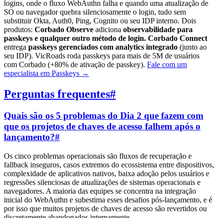
logins, onde o fluxo WebAuthn falha e quando uma atualização de
SO ou navegador quebra silenciosamente o login, tudo sem
substituir Okta, Auth0, Ping, Cognito ou seu IDP interno. Dois
produtos:
Corbado Observe
adiciona
observabilidade para
passkeys e qualquer outro método de login.
Corbado Connect
entrega
passkeys gerenciados com analytics integrado
(junto ao
seu IDP). VicRoads roda passkeys para mais de 5M de usuários
com Corbado (+80% de ativação de passkey).
Fale com um
especialista em Passkeys
→
Perguntas frequentes
#
Quais são os 5 problemas do Dia 2 que fazem com
que os projetos de chaves de acesso falhem após o
lançamento?
#
Os cinco problemas operacionais são fluxos de recuperação e
fallback inseguros, casos extremos do ecossistema entre dispositivos,
complexidade de aplicativos nativos, baixa adoção pelos usuários e
regressões silenciosas de atualizações de sistemas operacionais e
navegadores. A maioria das equipes se concentra na integração
inicial do WebAuthn e subestima esses desafios pós-lançamento, e é
por isso que muitos projetos de chaves de acesso são revertidos ou
discretamente abandonados internamente.