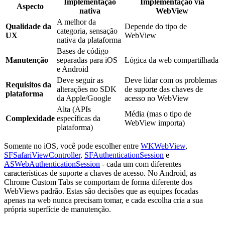
Implementação
Implementação via
Aspecto
nativa
WebView
A melhor da
Qualidade da
Depende do tipo de
categoria, sensação
UX
WebView
nativa da plataforma
Bases de código
Manutenção
separadas para iOS
Lógica da web compartilhada
e Android
Deve seguir as
Deve lidar com os problemas
Requisitos da
alterações no SDK
de suporte das chaves de
plataforma
da Apple/Google
acesso no WebView
Alta (APIs
Média (mas o tipo de
Complexidade
específicas da
WebView importa)
plataforma)
Somente no iOS, você pode escolher entre
WKWebView
,
SFSafariViewController
,
SFAuthenticationSession
e
ASWebAuthenticationSession
- cada um com diferentes
características de suporte a chaves de acesso. No Android, as
Chrome Custom Tabs se comportam de forma diferente dos
WebViews padrão. Estas são decisões que as equipes focadas
apenas na web nunca precisam tomar, e cada escolha cria a sua
própria superfície de manutenção.