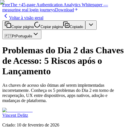
Free
The
+45-page
Authentication
Analytics Whitepaper
—
measuring real login journeys
Download
Voltar à visão geral
Copiar página
Copiar página
Copiado
🇵🇹
Pt
Português
Problemas do Dia 2 das Chaves
de Acesso: 5 Riscos após o
Lançamento
As chaves de acesso são ótimas até serem implementadas
incorretamente. Conheça os 5 problemas do Dia 2 em torno de
recuperação, UX entre dispositivos, apps nativos, adoção e
mudanças de plataforma.
Vincent Delitz
Criado
:
10 de fevereiro de 2026