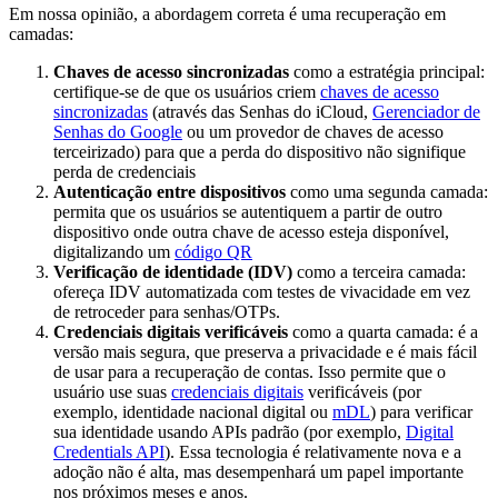
Em nossa opinião, a abordagem correta é uma recuperação em
camadas:
Chaves de acesso sincronizadas
como a estratégia principal:
certifique-se de que os usuários criem
chaves de acesso
sincronizadas
(através das Senhas do iCloud,
Gerenciador de
Senhas do Google
ou um provedor de chaves de acesso
terceirizado) para que a perda do dispositivo não signifique
perda de credenciais
Autenticação entre dispositivos
como uma segunda camada:
permita que os usuários se autentiquem a partir de outro
dispositivo onde outra chave de acesso esteja disponível,
digitalizando um
código QR
Verificação de identidade (IDV)
como a terceira camada:
ofereça IDV automatizada com testes de vivacidade em vez
de retroceder para senhas/OTPs.
Credenciais digitais verificáveis
como a quarta camada: é a
versão mais segura, que preserva a privacidade e é mais fácil
de usar para a recuperação de contas. Isso permite que o
usuário use suas
credenciais digitais
verificáveis (por
exemplo, identidade nacional digital ou
mDL
) para verificar
sua identidade usando APIs padrão (por exemplo,
Digital
Credentials API
). Essa tecnologia é relativamente nova e a
adoção não é alta, mas desempenhará um papel importante
nos próximos meses e anos.