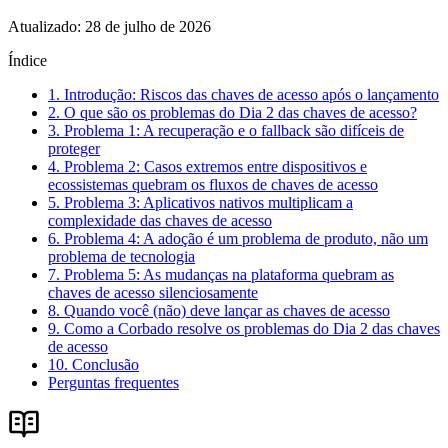
Atualizado
:
28 de julho de 2026
Índice
1. Introdução: Riscos das chaves de acesso após o lançamento
2. O que são os problemas do Dia 2 das chaves de acesso?
3. Problema 1: A recuperação e o fallback são difíceis de
proteger
4. Problema 2: Casos extremos entre dispositivos e
ecossistemas quebram os fluxos de chaves de acesso
5. Problema 3: Aplicativos nativos multiplicam a
complexidade das chaves de acesso
6. Problema 4: A adoção é um problema de produto, não um
problema de tecnologia
7. Problema 5: As mudanças na plataforma quebram as
chaves de acesso silenciosamente
8. Quando você (não) deve lançar as chaves de acesso
9. Como a Corbado resolve os problemas do Dia 2 das chaves
de acesso
10. Conclusão
Perguntas frequentes