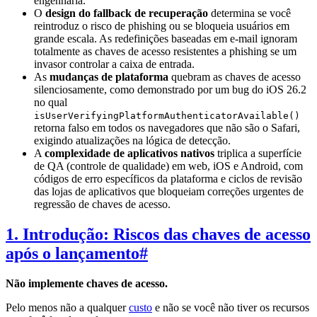
engenharia.
O
design do fallback de recuperação
determina se você
reintroduz o risco de phishing ou se bloqueia usuários em
grande escala. As redefinições baseadas em e-mail ignoram
totalmente as chaves de acesso resistentes a phishing se um
invasor controlar a caixa de entrada.
As
mudanças de plataforma
quebram as chaves de acesso
silenciosamente, como demonstrado por um bug do iOS 26.2
no qual
isUserVerifyingPlatformAuthenticatorAvailable()
retorna falso em todos os navegadores que não são o Safari,
exigindo atualizações na lógica de detecção.
A
complexidade de aplicativos nativos
triplica a superfície
de QA (controle de qualidade) em web, iOS e Android, com
códigos de erro específicos da plataforma e ciclos de revisão
das lojas de aplicativos que bloqueiam correções urgentes de
regressão de chaves de acesso.
1. Introdução: Riscos das chaves de acesso
após o lançamento
#
Não implemente chaves de acesso.
Pelo menos não a qualquer
custo
e não se você não tiver os recursos