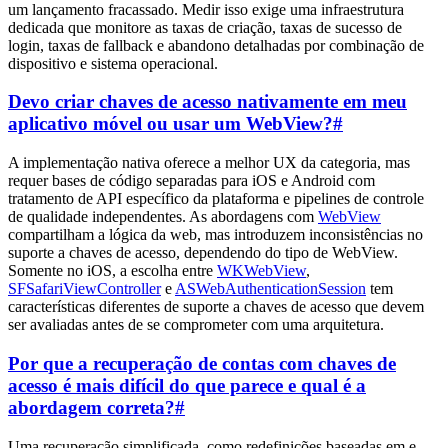
um lançamento fracassado. Medir isso exige uma infraestrutura
dedicada que monitore as taxas de criação, taxas de sucesso de
login, taxas de fallback e abandono detalhadas por combinação de
dispositivo e sistema operacional.
Devo criar chaves de acesso nativamente em meu
aplicativo móvel ou usar um WebView?
#
A implementação nativa oferece a melhor UX da categoria, mas
requer bases de código separadas para iOS e Android com
tratamento de API específico da plataforma e pipelines de controle
de qualidade independentes. As abordagens com
WebView
compartilham a lógica da web, mas introduzem inconsistências no
suporte a chaves de acesso, dependendo do tipo de WebView.
Somente no iOS, a escolha entre
WKWebView
,
SFSafariViewController
e
ASWebAuthenticationSession
tem
características diferentes de suporte a chaves de acesso que devem
ser avaliadas antes de se comprometer com uma arquitetura.
Por que a recuperação de contas com chaves de
acesso é mais difícil do que parece e qual é a
abordagem correta?
#
Uma recuperação simplificada, como redefinições baseadas em e-