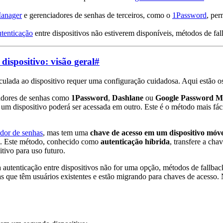
anager
e gerenciadores de senhas de terceiros, como o
1Password
, per
utenticação
entre dispositivos não estiverem disponíveis, métodos de fa
ispositivo: visão geral
#
ulada ao dispositivo requer uma configuração cuidadosa. Aqui estão os
adores de senhas como
1Password
,
Dashlane
ou
Google Password M
 um dispositivo poderá ser acessada em outro. Este é o método mais fác
dor de senhas
, mas tem uma
chave de acesso em um dispositivo móve
. Este método, conhecido como
autenticação híbrida
, transfere a ch
tivo para uso futuro.
 a autenticação entre dispositivos não for uma opção, métodos de fallb
mas que têm usuários existentes e estão migrando para chaves de acesso