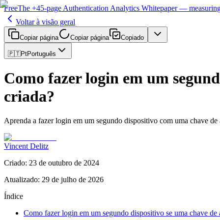
Free
The
+45-page
Authentication
Analytics Whitepaper
— measuring 
Voltar à visão geral
Copiar página
Copiar página
Copiado
🇵🇹
Pt
Português
Como fazer login em um segundo 
criada?
Aprenda a fazer login em um segundo dispositivo com uma chave de ac
Vincent Delitz
Criado
:
23 de outubro de 2024
Atualizado
:
29 de julho de 2026
Índice
Como fazer login em um segundo dispositivo se uma chave de ac