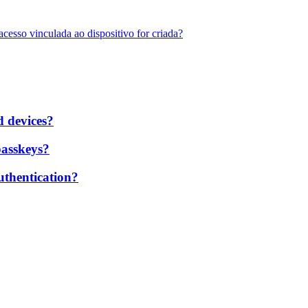
esso vinculada ao dispositivo for criada?
d devices?
passkeys?
uthentication?