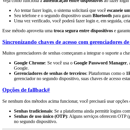
Veja como funciona a
autenticação entre dispositivos
ao fazer login
Ao tentar fazer login, o sistema solicitará que você
escaneie u
Seu telefone e o segundo dispositivo usam
Bluetooth
para garan
Uma vez verificado, você poderá fazer login e, em seguida, cr
Esse método aproveita uma
troca segura entre dispositivos
e garante
Sincronizando chaves de acesso com gerenciadores de
Muitos gerenciadores de senhas começaram a integrar o suporte a chav
Google Chrome
: Se você usa o
Google Password Manager
,
Google.
Gerenciadores de senhas de terceiros
: Plataformas como o
1
gerenciador no segundo dispositivo, suas chaves de acesso estar
Opções de fallback
#
Se nenhum dos métodos acima funcionar, você precisará usar opções 
Senhas tradicionais
: Se a plataforma ainda permitir logins co
Senhas de uso único (OTP)
: Alguns serviços oferecem OTP (
no segundo dispositivo.