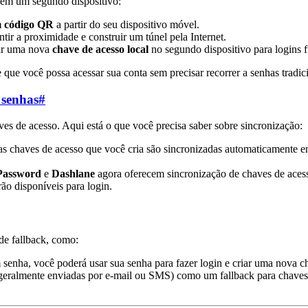
 em um segundo dispositivo:
m código QR
a partir do seu dispositivo móvel.
tir a proximidade e construir um túnel pela Internet.
iar uma nova
chave de acesso local
no segundo dispositivo para logins f
 que você possa acessar sua conta sem precisar recorrer a senhas tradic
 senhas
#
es de acesso. Aqui está o que você precisa saber sobre sincronização:
 as chaves de acesso que você cria são sincronizadas automaticamente e
Password
e
Dashlane
agora oferecem sincronização de chaves de acess
ão disponíveis para login.
de fallback, como:
m senha, você poderá usar sua senha para fazer login e criar uma nova 
geralmente enviadas por e-mail ou SMS) como um fallback para chaves