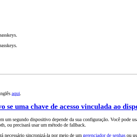
passkeys.
passkeys.
inglês
aqui
.
o se uma chave de acesso vinculada ao dispo
n em um segundo dispositivo depende da sua configuração. Você pode u
th, ou precisará usar um método de fallback.
erá necessário sincronizá-la por meio de um
gerenciador de senhas
ou u