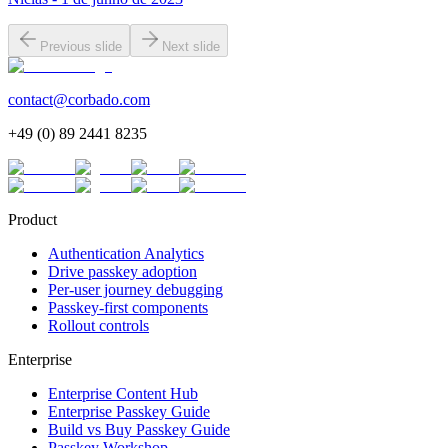
Previous slide
Next slide
contact@corbado.com
+49 (0) 89 2441 8235
Product
Authentication Analytics
Drive passkey adoption
Per-user journey debugging
Passkey-first components
Rollout controls
Enterprise
Enterprise Content Hub
Enterprise Passkey Guide
Build vs Buy Passkey Guide
Passkey Workshop