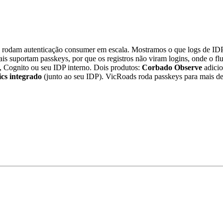
rodam autenticação consumer em escala. Mostramos o que logs de IDP e
iais suportam passkeys, por que os registros não viram logins, onde 
g, Cognito ou seu IDP interno. Dois produtos:
Corbado Observe
adici
ics integrado
(junto ao seu IDP). VicRoads roda passkeys para mais 