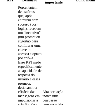
KPI
Definição
Como medir
importante
Porcentagem
de usuários
que, após
entrarem com
sucesso (pós-
login), recebem
um “incentivo”
(um prompt ou
sugestão para
configurar uma
chave de
acesso) e optam
por criá-la.
Esse KPI mede
especificamente
a capacidade de
resposta do
usuário a esses
prompts,
destacando a
eficácia das
Alta aceitação
mensagens em
indica uma
impulsionar a
persuasão
criação. Essa
bem-sucedida