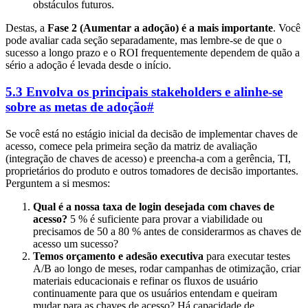
obstáculos futuros.
Destas, a
Fase 2 (Aumentar a adoção) é a mais importante
. Você
pode avaliar cada seção separadamente, mas lembre-se de que o
sucesso a longo prazo e o ROI frequentemente dependem de quão a
sério a adoção é levada desde o início.
5.3 Envolva os principais stakeholders e alinhe-se
sobre as metas de adoção
#
Se você está no estágio inicial da decisão de implementar chaves de
acesso, comece pela primeira seção da matriz de avaliação
(integração de chaves de acesso) e preencha-a com a gerência, TI,
proprietários do produto e outros tomadores de decisão importantes.
Perguntem a si mesmos:
Qual é a nossa taxa de login desejada com chaves de
acesso?
5 % é suficiente para provar a viabilidade ou
precisamos de 50 a 80 % antes de considerarmos as chaves de
acesso um sucesso?
Temos orçamento e adesão executiva
para executar testes
A/B ao longo de meses, rodar campanhas de otimização, criar
materiais educacionais e refinar os fluxos de usuário
continuamente para que os usuários entendam e queiram
mudar para as chaves de acesso? Há capacidade de