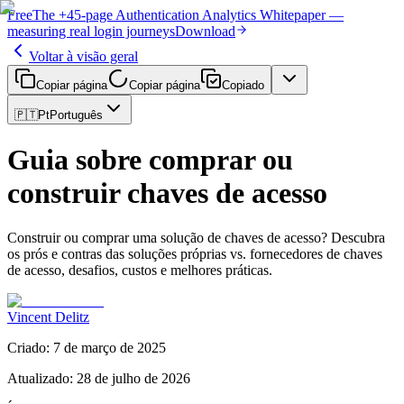
Free
The
+45-page
Authentication
Analytics Whitepaper
—
measuring real login journeys
Download
Voltar à visão geral
Copiar página
Copiar página
Copiado
🇵🇹
Pt
Português
Guia sobre comprar ou
construir chaves de acesso
Construir ou comprar uma solução de chaves de acesso? Descubra
os prós e contras das soluções próprias vs. fornecedores de chaves
de acesso, desafios, custos e melhores práticas.
Vincent Delitz
Criado
:
7 de março de 2025
Atualizado
:
28 de julho de 2026