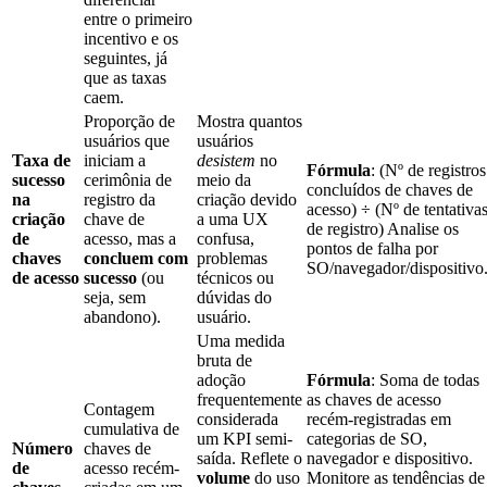
entre o primeiro
incentivo e os
seguintes, já
que as taxas
caem.
Proporção de
Mostra quantos
usuários que
usuários
Taxa de
iniciam a
desistem
no
Fórmula
: (Nº de registros
sucesso
cerimônia de
meio da
concluídos de chaves de
na
registro da
criação devido
acesso) ÷ (Nº de tentativa
criação
chave de
a uma UX
de registro) Analise os
de
acesso, mas a
confusa,
pontos de falha por
chaves
concluem com
problemas
SO/navegador/dispositivo
de acesso
sucesso
(ou
técnicos ou
seja, sem
dúvidas do
abandono).
usuário.
Uma medida
bruta de
adoção
Fórmula
: Soma de todas
frequentemente
as chaves de acesso
Contagem
considerada
recém-registradas em
cumulativa de
um KPI semi-
categorias de SO,
Número
chaves de
saída. Reflete o
navegador e dispositivo.
de
acesso recém-
volume
do uso
Monitore as tendências de