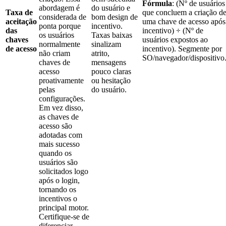
Fórmula
: (Nº de usuários
abordagem é
do usuário e
Taxa de
que concluem a criação d
considerada de
bom design de
aceitação
uma chave de acesso após
ponta porque
incentivo.
das
incentivo) ÷ (Nº de
os usuários
Taxas baixas
chaves
usuários expostos ao
normalmente
sinalizam
de acesso
incentivo). Segmente por
não criam
atrito,
SO/navegador/dispositivo
chaves de
mensagens
acesso
pouco claras
proativamente
ou hesitação
pelas
do usuário.
configurações.
Em vez disso,
as chaves de
acesso são
adotadas com
mais sucesso
quando os
usuários são
solicitados logo
após o login,
tornando os
incentivos o
principal motor.
Certifique-se de
diferenciar