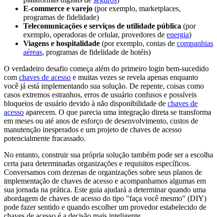
E-commerce e varejo
(por exemplo, marketplaces,
programas de fidelidade)
Telecomunicações e serviços de utilidade pública
(por
exemplo, operadoras de celular, provedores de
energia
)
Viagens e hospitalidade
(por exemplo, contas de
companhias
aéreas
, programas de fidelidade de hotéis)
O verdadeiro desafio começa além do primeiro login bem-sucedido
com
chaves de acesso
e muitas vezes se revela apenas enquanto
você já está implementando sua solução. De repente, coisas como
casos extremos estranhos, erros de usuário confusos e possíveis
bloqueios de usuário devido à não disponibilidade de
chaves de
acesso
aparecem. O que parecia uma integração direta se transforma
em meses ou até anos de esforço de desenvolvimento, custos de
manutenção inesperados e um projeto de chaves de acesso
potencialmente fracassado.
No entanto, construir sua própria solução também pode ser a escolha
certa para determinadas organizações e requisitos específicos.
Conversamos com dezenas de organizações sobre seus planos de
implementação de chaves de acesso e acompanhamos algumas em
sua jornada na prática. Este guia ajudará a determinar quando uma
abordagem de chaves de acesso do tipo "faça você mesmo" (DIY)
pode fazer sentido e quando escolher um provedor estabelecido de
chaves de acesso é a decisão mais inteligente.