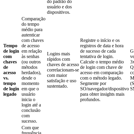
do padrão do
usuário e dos
dispositivos.
Comparação
do tempo
médio para
autenticar
com chaves
Registre o início e os
Tempo
de acesso
registros de data e hora
de login
em relação
de sucesso de cada
G
Logins mais
com
às senhas
tentativa de login.
v
rápidos com
chaves
(ou outros
Calcule o tempo médio
3x
chaves de acesso
de
métodos
de login com chave de
Q
correlacionam-se
acesso
herdados),
acesso em comparação
c
com maior
vs.
desde o
com o método legado.
M
satisfação e uso
tempo
momento
Segmente por
(
sustentado.
de login
em que o
SO/navegador/dispositivo
S
legado
usuário
para obter insights mais
inicia o
profundos.
login até a
conclusão
com
sucesso.
Com que
frequência