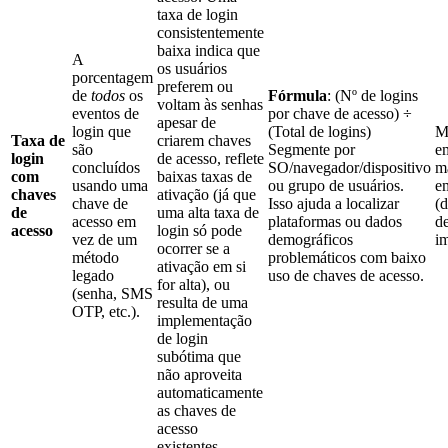
taxa de login
consistentemente
baixa indica que
A
os usuários
porcentagem
preferem ou
de
todos
os
Fórmula
: (Nº de logins
voltam às senhas
eventos de
por chave de acesso) ÷
apesar de
login que
(Total de logins)
M
Taxa de
criarem chaves
são
Segmente por
e
login
de acesso, reflete
concluídos
SO/navegador/dispositivo
m
com
baixas taxas de
usando uma
ou grupo de usuários.
e
chaves
ativação (já que
chave de
Isso ajuda a localizar
(
de
uma alta taxa de
acesso em
plataformas ou dados
d
acesso
login só pode
vez de um
demográficos
i
ocorrer se a
método
problemáticos com baixo
ativação em si
legado
uso de chaves de acesso.
for alta), ou
(senha, SMS
resulta de uma
OTP, etc.).
implementação
de login
subótima que
não aproveita
automaticamente
as chaves de
acesso
existentes.