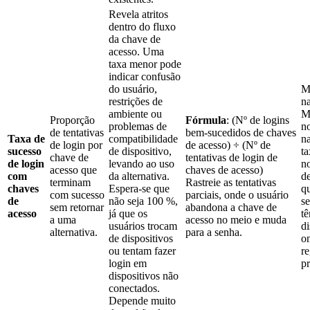
Revela atritos
dentro do fluxo
da chave de
acesso. Uma
taxa menor pode
indicar confusão
do usuário,
M
restrições de
n
ambiente ou
M
Proporção
Fórmula
: (Nº de logins
problemas de
no
de tentativas
bem-sucedidos de chaves
Taxa de
compatibilidade
na
de login por
de acesso) ÷ (Nº de
sucesso
de dispositivo,
ta
chave de
tentativas de login de
de login
levando ao uso
n
acesso que
chaves de acesso)
com
da alternativa.
d
terminam
Rastreie as tentativas
chaves
Espera-se que
q
com sucesso
parciais, onde o usuário
de
não seja 100 %,
se
sem retornar
abandona a chave de
acesso
já que os
tê
a uma
acesso no meio e muda
usuários trocam
di
alternativa.
para a senha.
de dispositivos
on
ou tentam fazer
re
login em
pr
dispositivos não
conectados.
Depende muito