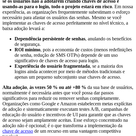
se os usuários não a adotarem criando chaves de acesso e
usando-as para o login, todo o projeto estará em risco
. Em nossa
experiência, as organizações frequentemente subestimam o esforço
necessário para afastar os usuários das senhas. Mesmo se você
implementar as chaves de acesso perfeitamente no nível técnico, a
baixa adoção levará a:
Dependência persistente de senhas
, anulando os benefícios
de segurança.
ROI mínimo
, pois a economia de custos (menos redefinições
de senha, redução de SMS OTPs) depende de um uso
significativo de chaves de acesso para login.
Experiência do usuário fragmentada
, se a maioria dos
logins ainda acontecer por meio de métodos tradicionais e
apenas um pequeno subconjunto usar chaves de acesso.
Alta adoção
,
às vezes 50 % ou até +80 %
da sua base de usuários,
normalmente é necessária antes que você possa dar passos
significativos para reduzir ou remover senhas completamente.
Organizações como Google e Amazon estabelecem metas explícitas
de adoção e sistematicamente executam testes A/B, campanhas de
educação do usuário e incentivos de UI para garantir que as chaves
de acesso sejam amplamente aceitas. Esse esforço concentrado na
adoção não é opcional; é o que transforma a implementação da
chave de acesso
de um recurso em uma vantagem competitiva