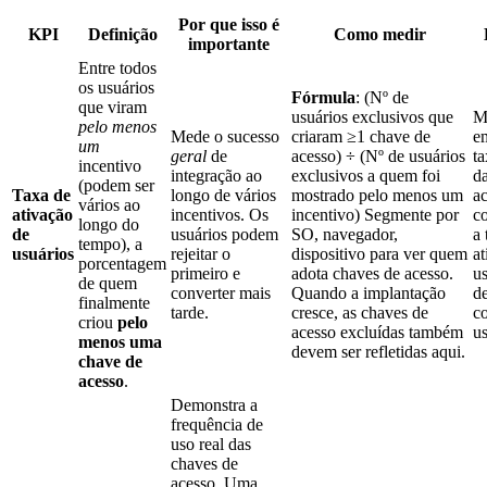
Por que isso é
KPI
Definição
Como medir
importante
Entre todos
os usuários
Fórmula
: (Nº de
que viram
usuários exclusivos que
M
pelo menos
Mede o sucesso
criaram ≥1 chave de
e
um
geral
de
acesso) ÷ (Nº de usuários
ta
incentivo
integração ao
exclusivos a quem foi
d
(podem ser
Taxa de
longo de vários
mostrado pelo menos um
a
vários ao
ativação
incentivos. Os
incentivo) Segmente por
c
longo do
de
usuários podem
SO, navegador,
a 
tempo), a
usuários
rejeitar o
dispositivo para ver quem
at
porcentagem
primeiro e
adota chaves de acesso.
us
de quem
converter mais
Quando a implantação
d
finalmente
tarde.
cresce, as chaves de
c
criou
pelo
acesso excluídas também
us
menos uma
devem ser refletidas aqui.
chave de
acesso
.
Demonstra a
frequência de
uso real das
chaves de
acesso. Uma