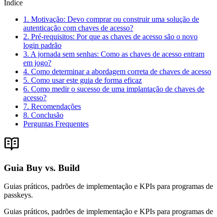
Índice
1. Motivação: Devo comprar ou construir uma solução de
autenticação com chaves de acesso?
2. Pré-requisitos: Por que as chaves de acesso são o novo
login padrão
3. A jornada sem senhas: Como as chaves de acesso entram
em jogo?
4. Como determinar a abordagem correta de chaves de acesso
5. Como usar este guia de forma eficaz
6. Como medir o sucesso de uma implantação de chaves de
acesso?
7. Recomendações
8. Conclusão
Perguntas Frequentes
Guia Buy vs. Build
Guias práticos, padrões de implementação e KPIs para programas de
passkeys.
Guias práticos, padrões de implementação e KPIs para programas de