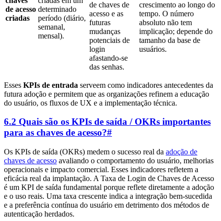
chaves
criadas em um
de chaves de
crescimento ao longo do
de acesso
determinado
acesso e as
tempo. O número
criadas
período (diário,
futuras
absoluto não tem
semanal,
mudanças
implicação; depende do
mensal).
potenciais de
tamanho da base de
login
usuários.
afastando-se
das senhas.
Esses
KPIs de entrada
serveem como indicadores antecedentes da
futura adoção e permitem que as organizações refinem a educação
do usuário, os fluxos de UX e a implementação técnica.
6.2 Quais são os KPIs de saída / OKRs importantes
para as chaves de acesso?
#
Os KPIs de saída (OKRs) medem o sucesso real da
adoção de
chaves de acesso
avaliando o comportamento do usuário, melhorias
operacionais e impacto comercial. Esses indicadores refletem a
eficácia real da implantação. A Taxa de Login de Chaves de Acesso
é um KPI de saída fundamental porque reflete diretamente a adoção
e o uso reais. Uma taxa crescente indica a integração bem-sucedida
e a preferência contínua do usuário em detrimento dos métodos de
autenticação herdados.