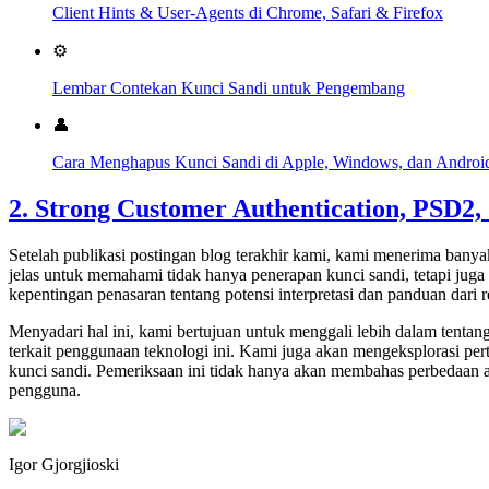
Client Hints & User-Agents di Chrome, Safari & Firefox
⚙️
Lembar Contekan Kunci Sandi untuk Pengembang
👤
Cara Menghapus Kunci Sandi di Apple, Windows, dan Androi
2. Strong Customer Authentication, PSD2,
Setelah publikasi postingan blog terakhir kami, kami menerima bany
jelas untuk memahami tidak hanya penerapan kunci sandi, tetapi juga
kepentingan penasaran tentang potensi interpretasi dan panduan dari 
Menyadari hal ini, kami bertujuan untuk menggali lebih dalam tenta
terkait penggunaan teknologi ini. Kami juga akan mengeksplorasi
kunci sandi. Pemeriksaan ini tidak hanya akan membahas perbedaan a
pengguna.
Igor Gjorgjioski