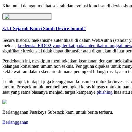
Kita mulai dengan melihat sejarah dan evolusi kunci sandi device-bou
3.1.1 Sejarah Kunci Sandi Device-bound
#
Secara historis, mekanisme autentikasi di dalam WebAuthn (standar y
meluas,
kredensial FIDO2 yang terikat pada autentikator tunggal mew
signifikan: kredensial tidak dapat ditransfer atau digunakan di luar pe
Pendekatan ini, meskipun meningkatkan keamanan dengan melokalisasi 
kalangan konsumen umum non-teknis. Pengguna dipaksa untuk menyiap
kekhawatiran dalam skenario di mana perangkat hilang, rusak, atau ti
Lebih lanjut, terdapat juga keengganan konsumen untuk berinvestasi
umum. Prospek untuk membeli perangkat keras khusus untuk tujuan a
saat yang sama biasanya menjadi target kampanye
phishing
luas atau
Berlangganan Passkeys Substack kami untuk berita terbaru.
Berlangganan