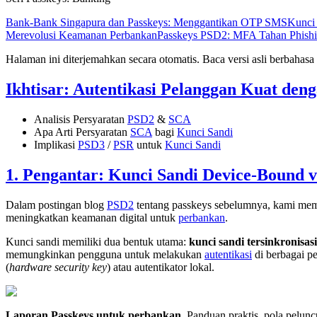
Bank-Bank Singapura dan Passkeys: Menggantikan OTP SMS
Kunci
Merevolusi Keamanan Perbankan
Passkeys PSD2: MFA Tahan Phishi
Halaman ini diterjemahkan secara otomatis. Baca versi asli berbahasa 
Ikhtisar: Autentikasi Pelanggan Kuat den
Analisis Persyaratan
PSD2
&
SCA
Apa Arti Persyaratan
SCA
bagi
Kunci Sandi
Implikasi
PSD3
/
PSR
untuk
Kunci Sandi
1. Pengantar: Kunci Sandi Device-Bound v
Dalam postingan blog
PSD2
tentang passkeys sebelumnya, kami m
meningkatkan keamanan digital untuk
perbankan
.
Kunci sandi memiliki dua bentuk utama:
kunci sandi tersinkronisas
memungkinkan pengguna untuk melakukan
autentikasi
di berbagai p
(
hardware security key
) atau autentikator lokal.
Laporan Passkeys untuk perbankan
.
Panduan praktis, pola pelun