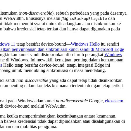
ditemukan (
non-discoverable
), sebuah perbedaan yang pada dasarnya
ial WebAuthn, khususnya melalui
flag
dan
isBackupEligible
ut tidak memenuhi syarat untuk dicadangkan atau disinkronkan ke
kan bahwa kredensial tetap terikat dan hanya dapat digunakan pada
dows 11
tetap bersifat device-bound—
Windows Hello
itu sendiri
lkan penyimpanan dan sinkronisasi kunci sandi di Microsoft Edge
ngkinkan kunci sandi disinkronkan di seluruh perangkat
Windows
me di Windows. Ini mewakili kemajuan penting dalam kemampuan
s
Hello tetap bersifat device-bound, tetapi integrasi Edge ini
kembang untuk mendukung sinkronisasi di masa mendatang.
nci sandi
non-discoverable
yang ada dapat tetap tidak disinkronkan
an penting dalam konteks keamanan tertentu dengan tetap terikat
iamati pada Windows dan kunci
non-discoverable
Google,
ekosistem
di device-bound melalui WebAuthn.
rutama ketika mempertimbangkan keseimbangan antara keamanan,
 bahwa kredensial tidak dapat dipindahkan atau disalahgunakan di
alaman dan mobilitas pengguna.