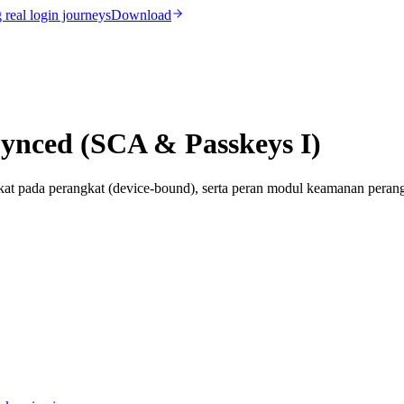
real login journeys
Download
Synced (SCA & Passkeys I)
terikat pada perangkat (device-bound), serta peran modul keamanan pera