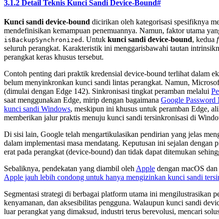
3.1.2 Detail Teknis Kunci Sandi Device-Bound
#
Kunci sandi device-bound
dicirikan oleh kategorisasi spesifiknya m
mendefinisikan kemampuan penemuannya. Namun, faktor utama y
. Untuk
kunci sandi device-bound
, kedua
isBackupSynchronized
seluruh perangkat. Karakteristik ini menggarisbawahi tautan intrinsi
perangkat keras khusus tersebut.
Contoh penting dari praktik kredensial device-bound terlihat dalam e
belum menyinkronkan kunci sandi lintas perangkat. Namun, Microsof
(dimulai dengan Edge 142). Sinkronisasi tingkat peramban melalui
Pe
saat menggunakan Edge, mirip dengan bagaimana
Google Password
kunci sandi Windows
, meskipun ini khusus untuk peramban Edge, ali
memberikan jalur praktis menuju kunci sandi tersinkronisasi di Win
Di sisi lain, Google telah mengartikulasikan pendirian yang jelas m
dalam implementasi masa mendatang. Keputusan ini sejalan dengan pr
erat pada perangkat (device-bound) dan tidak dapat ditemukan sehing
Sebaliknya, pendekatan yang diambil oleh
Apple
dengan macOS da
Apple jauh lebih condong untuk hanya mengizinkan kunci sandi tersin
Segmentasi strategi di berbagai platform utama ini mengilustrasik
kenyamanan, dan aksesibilitas pengguna. Walaupun kunci sandi devi
luar perangkat yang dimaksud, industri terus berevolusi, mencari 