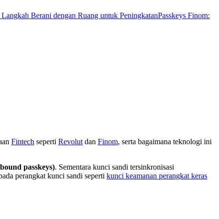
: Langkah Berani dengan Ruang untuk Peningkatan
Passkeys Finom:
haan
Fintech
seperti
Revolut
dan
Finom
, serta bagaimana teknologi ini
-bound passkeys)
. Sementara kunci sandi tersinkronisasi
 pada perangkat kunci sandi seperti
kunci keamanan perangkat keras