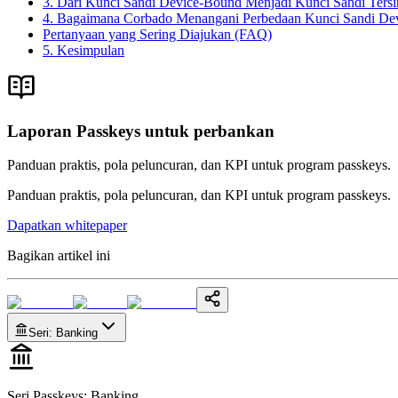
3. Dari Kunci Sandi Device-Bound Menjadi Kunci Sandi Tersi
4. Bagaimana Corbado Menangani Perbedaan Kunci Sandi Devic
Pertanyaan yang Sering Diajukan (FAQ)
5. Kesimpulan
Laporan Passkeys untuk perbankan
Panduan praktis, pola peluncuran, dan KPI untuk program passkeys.
Panduan praktis, pola peluncuran, dan KPI untuk program passkeys.
Dapatkan whitepaper
Bagikan artikel ini
Seri
:
Banking
Seri Passkeys
:
Banking