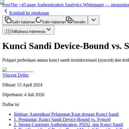
Free
The
+45-page
Authentication
Analytics Whitepaper
— measuring 
Kembali ke ringkasan
Salin halaman
Salin halaman
Tersalin
🇮🇩
Id
Bahasa Indonesia
Kunci Sandi Device-Bound vs. 
Pelajari perbedaan antara kunci sandi tersinkronisasi (synced) dan 
Vincent Delitz
Dibuat
:
15 April 2024
Diperbarui
:
4 Juli 2026
Daftar isi
Ikhtisar: Autentikasi Pelanggan Kuat dengan Kunci Sandi
1. Pengantar: Kunci Sandi Device-Bound vs. Synced
2. Strong Customer Authentication, PSD2, dan Kunci Sandi