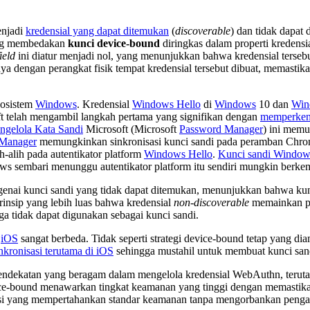
enjadi
kredensial yang dapat ditemukan
(
discoverable
) dan tidak dapat 
ang membedakan
kunci device-bound
diringkas dalam properti kredens
field
ini diatur menjadi nol, yang menunjukkan bahwa kredensial terseb
knya dengan perangkat fisik tempat kredensial tersebut dibuat, memasti
kosistem
Windows
. Kredensial
Windows Hello
di
Windows
10 dan
Win
t telah mengambil langkah pertama yang signifikan dengan
memperkena
ngelola Kata Sandi
Microsoft (Microsoft
Password Manager
) ini memu
 Manager
memungkinkan sinkronisasi kunci sandi pada peramban Chro
h-alih pada autentikator platform
Windows Hello
.
Kunci sandi Window
dows sembari menunggu autentikator platform itu sendiri mungkin ber
engenai kunci sandi yang tidak dapat ditemukan, menunjukkan bahwa ku
insip yang lebih luas bahwa kredensial
non-discoverable
memainkan per
ga tidak dapat digunakan sebagai kunci sandi.
n
iOS
sangat berbeda. Tidak seperti strategi device-bound tetap yang d
kronisasi terutama di iOS
sehingga mustahil untuk membuat kunci san
an pendekatan yang beragam dalam mengelola kredensial WebAuthn, te
ce-bound menawarkan tingkat keamanan yang tinggi dengan memastikan
solusi yang mempertahankan standar keamanan tanpa mengorbankan peng