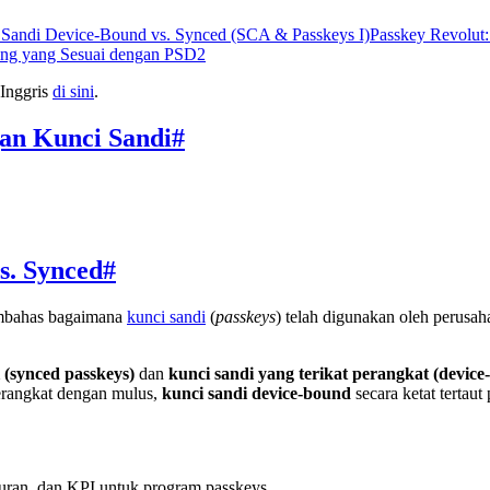
 Sandi Device-Bound vs. Synced (SCA & Passkeys I)
Passkey Revolut
ng yang Sesuai dengan PSD2
Inggris
di sini
.
gan Kunci Sandi
#
s. Synced
#
embahas bagaimana
kunci sandi
(
passkeys
) telah digunakan oleh perusa
i (synced passkeys)
dan
kunci sandi yang terikat perangkat (device
erangkat dengan mulus,
kunci sandi device-bound
secara ketat tertaut
curan, dan KPI untuk program passkeys.