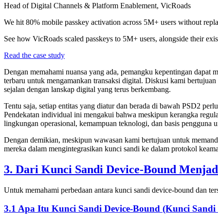
Head of Digital Channels & Platform Enablement, VicRoads
We hit 80% mobile passkey activation across 5M+ users without repla
See how VicRoads scaled passkeys to 5M+ users, alongside their exis
Read the case study
Dengan memahami nuansa yang ada, pemangku kepentingan dapat mem
terbaru untuk mengamankan transaksi digital. Diskusi kami bertujua
sejalan dengan lanskap digital yang terus berkembang.
Tentu saja, setiap entitas yang diatur dan berada di bawah PSD2 per
Pendekatan individual ini mengakui bahwa meskipun kerangka regulasi 
lingkungan operasional, kemampuan teknologi, dan basis pengguna u
Dengan demikian, meskipun wawasan kami bertujuan untuk memandu da
mereka dalam mengintegrasikan kunci sandi ke dalam protokol keama
3. Dari Kunci Sandi Device-Bound Menjadi
Untuk memahami perbedaan antara kunci sandi device-bound dan tersi
3.1 Apa Itu Kunci Sandi Device-Bound (Kunci Sandi