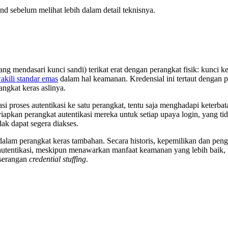
nd sebelum melihat lebih dalam detail teknisnya.
ang mendasari kunci sandi) terikat erat dengan perangkat fisik: kunci
akili standar emas
dalam hal keamanan. Kredensial ini tertaut dengan p
rangkat keras aslinya.
proses autentikasi ke satu perangkat, tentu saja menghadapi keterbata
kan perangkat autentikasi mereka untuk setiap upaya login, yang ti
dak dapat segera diakses.
 dalam perangkat keras tambahan. Secara historis, kepemilikan dan p
utentikasi, meskipun menawarkan manfaat keamanan yang lebih baik, t
 serangan
credential stuffing
.