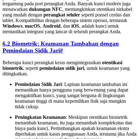
tergantung pada port perangkat Anda. Banyak kunci modern juga
menawarkan
dukungan NFC
, memungkinkan otentikasi nirkabel
yang mudah dengan
perangkat seluler
seperti ponsel cerdas dan
tablet. Kompatibilitas dengan beberapa sistem operasi, termasuk
Windows
,
macOS
,
Android
, dan
iOS
, adalah kunci untuk
memastikan integrasi yang lancar di seluruh perangkat Anda.
6.2 Biometrik: Keamanan Tambahan dengan
Pemindaian Sidik Jari
#
Beberapa kunci perangkat keras mengintegrasikan
otentikasi
biometrik
, seperti
pemindaian sidik jari
, untuk keamanan yang
ditingkatkan.
Pemindaian Sidik Jari
: Lapisan keamanan tambahan ini
memastikan hanya pengguna yang berwenang yang dapat
mengaktifkan kunci, yang sangat berguna di lingkungan
keamanan tinggi di mana kepemilikan fisik saja mungkin
tidak cukup.
Peningkatan Keamanan
: Meskipun otentikasi biometrik
menambah keamanan, itu juga menambah kompleksitas dan
biaya pada kunci. Pertimbangkan apakah keamanan ekstra
diperlukan untuk kasus penggunaan Anda, terutama jika Anda