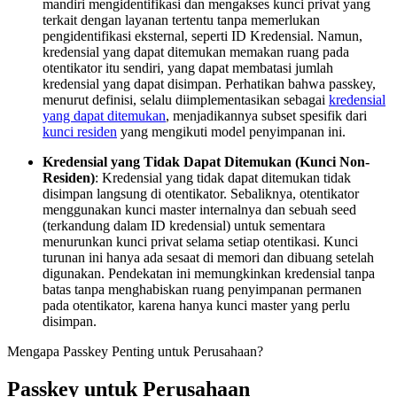
mandiri mengidentifikasi dan mengakses kunci privat yang
terkait dengan layanan tertentu tanpa memerlukan
pengidentifikasi eksternal, seperti ID Kredensial. Namun,
kredensial yang dapat ditemukan memakan ruang pada
otentikator itu sendiri, yang dapat membatasi jumlah
kredensial yang dapat disimpan. Perhatikan bahwa passkey,
menurut definisi, selalu diimplementasikan sebagai
kredensial
yang dapat ditemukan
, menjadikannya subset spesifik dari
kunci residen
yang mengikuti model penyimpanan ini.
Kredensial yang Tidak Dapat Ditemukan (Kunci Non-
Residen)
: Kredensial yang tidak dapat ditemukan tidak
disimpan langsung di otentikator. Sebaliknya, otentikator
menggunakan kunci master internalnya dan sebuah seed
(terkandung dalam ID kredensial) untuk sementara
menurunkan kunci privat selama setiap otentikasi. Kunci
turunan ini hanya ada sesaat di memori dan dibuang setelah
digunakan. Pendekatan ini memungkinkan kredensial tanpa
batas tanpa menghabiskan ruang penyimpanan permanen
pada otentikator, karena hanya kunci master yang perlu
disimpan.
Mengapa Passkey Penting untuk Perusahaan?
Passkey untuk Perusahaan