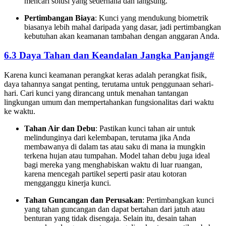
mencari solusi yang sederhana dan langsung.
Pertimbangan Biaya
: Kunci yang mendukung biometrik
biasanya lebih mahal daripada yang dasar, jadi pertimbangkan
kebutuhan akan keamanan tambahan dengan anggaran Anda.
6.3 Daya Tahan dan Keandalan Jangka Panjang
#
Karena kunci keamanan perangkat keras adalah perangkat fisik,
daya tahannya sangat penting, terutama untuk penggunaan sehari-
hari. Cari kunci yang dirancang untuk menahan tantangan
lingkungan umum dan mempertahankan fungsionalitas dari waktu
ke waktu.
Tahan Air dan Debu
: Pastikan kunci tahan air untuk
melindunginya dari kelembapan, terutama jika Anda
membawanya di dalam tas atau saku di mana ia mungkin
terkena hujan atau tumpahan. Model tahan debu juga ideal
bagi mereka yang menghabiskan waktu di luar ruangan,
karena mencegah partikel seperti pasir atau kotoran
mengganggu kinerja kunci.
Tahan Guncangan dan Perusakan
: Pertimbangkan kunci
yang tahan guncangan dan dapat bertahan dari jatuh atau
benturan yang tidak disengaja. Selain itu, desain tahan