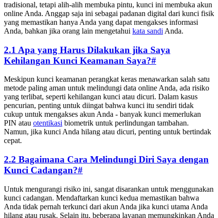
tradisional, tetapi alih-alih membuka pintu, kunci ini membuka akun
online Anda. Anggap saja ini sebagai padanan digital dari kunci fisik
yang memastikan hanya Anda yang dapat mengakses informasi
Anda, bahkan jika orang lain mengetahui
kata sandi
Anda.
2.1 Apa yang Harus Dilakukan jika Saya
Kehilangan Kunci Keamanan Saya?
#
Meskipun kunci keamanan perangkat keras menawarkan salah satu
metode paling aman untuk melindungi data online Anda, ada risiko
yang terlibat, seperti kehilangan kunci atau dicuri. Dalam kasus
pencurian, penting untuk diingat bahwa kunci itu sendiri tidak
cukup untuk mengakses akun Anda - banyak kunci memerlukan
PIN atau
otentikasi
biometrik untuk perlindungan tambahan.
Namun, jika kunci Anda hilang atau dicuri, penting untuk bertindak
cepat.
2.2 Bagaimana Cara Melindungi Diri Saya dengan
Kunci Cadangan?
#
Untuk mengurangi risiko ini, sangat disarankan untuk menggunakan
kunci cadangan. Mendaftarkan kunci kedua memastikan bahwa
Anda tidak pernah terkunci dari akun Anda jika kunci utama Anda
hilang atau rusak. Selain itu, beberapa layanan memungkinkan Anda