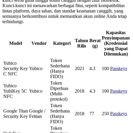
kunci serba guna hingga solusi canggih dengan fitur biometrik.
Kunci-kunci ini menawarkan berbagai fitur, seperti kompatibilitas
lintas platform, daya tahan, dan standar keamanan canggih, yang
semuanya berkontribusi untuk memastikan akun online Anda tetap
terlindungi.
Kapasitas
Penyimpanan
Tahun
Berat
Model
Vendor
Kategori
(Kredensial
Rilis
(g)
yang Dapat
Ditemukan)
Token
Yubico
Sederhana
Security Key
Yubico
2021
4.3
100
Passkeys
(Hanya
C NFC
FIDO)
Token
Yubico
Diperluas
YubiKey 5C
Yubico
2018
4.3
100
Passkeys
(Multi-
NFC
protokol)
Token
Google Titan
Google /
Sederhana
2018
77
250
Passkeys
Security Key
Feitian
(Hanya
FIDO)
Token