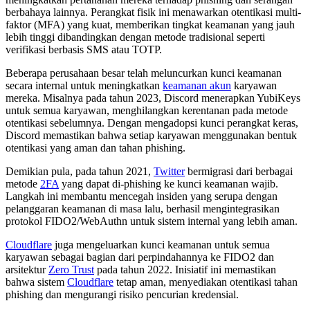
berbahaya lainnya. Perangkat fisik ini menawarkan otentikasi multi-
faktor (MFA) yang kuat, memberikan tingkat keamanan yang jauh
lebih tinggi dibandingkan dengan metode tradisional seperti
verifikasi berbasis SMS atau TOTP.
Beberapa perusahaan besar telah meluncurkan kunci keamanan
secara internal untuk meningkatkan
keamanan akun
karyawan
mereka. Misalnya pada tahun 2023, Discord menerapkan YubiKeys
untuk semua karyawan, menghilangkan kerentanan pada metode
otentikasi sebelumnya. Dengan mengadopsi kunci perangkat keras,
Discord memastikan bahwa setiap karyawan menggunakan bentuk
otentikasi yang aman dan tahan phishing.
Demikian pula, pada tahun 2021,
Twitter
bermigrasi dari berbagai
metode
2FA
yang dapat di-phishing ke kunci keamanan wajib.
Langkah ini membantu mencegah insiden yang serupa dengan
pelanggaran keamanan di masa lalu, berhasil mengintegrasikan
protokol FIDO2/WebAuthn untuk sistem internal yang lebih aman.
Cloudflare
juga mengeluarkan kunci keamanan untuk semua
karyawan sebagai bagian dari perpindahannya ke FIDO2 dan
arsitektur
Zero Trust
pada tahun 2022. Inisiatif ini memastikan
bahwa sistem
Cloudflare
tetap aman, menyediakan otentikasi tahan
phishing dan mengurangi risiko pencurian kredensial.