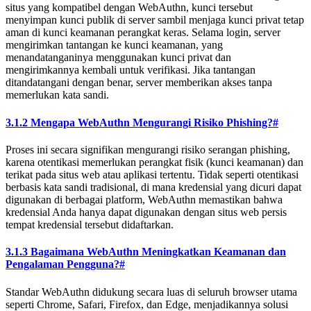
situs yang kompatibel dengan WebAuthn, kunci tersebut
menyimpan kunci publik di server sambil menjaga kunci privat tetap
aman di kunci keamanan perangkat keras. Selama login, server
mengirimkan tantangan ke kunci keamanan, yang
menandatanganinya menggunakan kunci privat dan
mengirimkannya kembali untuk verifikasi. Jika tantangan
ditandatangani dengan benar, server memberikan akses tanpa
memerlukan kata sandi.
3.1.2 Mengapa WebAuthn Mengurangi Risiko Phishing?
#
Proses ini secara signifikan mengurangi risiko serangan phishing,
karena otentikasi memerlukan perangkat fisik (kunci keamanan) dan
terikat pada situs web atau aplikasi tertentu. Tidak seperti otentikasi
berbasis kata sandi tradisional, di mana kredensial yang dicuri dapat
digunakan di berbagai platform, WebAuthn memastikan bahwa
kredensial Anda hanya dapat digunakan dengan situs web persis
tempat kredensial tersebut didaftarkan.
3.1.3 Bagaimana WebAuthn Meningkatkan Keamanan dan
Pengalaman Pengguna?
#
Standar WebAuthn didukung secara luas di seluruh browser utama
seperti Chrome, Safari, Firefox, dan Edge, menjadikannya solusi