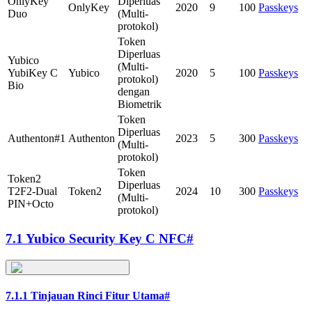
OnlyKey
Diperluas
OnlyKey
2020
9
100
Passkeys
Duo
(Multi-
protokol)
Token
Diperluas
Yubico
(Multi-
YubiKey C
Yubico
2020
5
100
Passkeys
protokol)
Bio
dengan
Biometrik
Token
Diperluas
Authenton#1
Authenton
2023
5
300
Passkeys
(Multi-
protokol)
Token
Token2
Diperluas
T2F2-Dual
Token2
2024
10
300
Passkeys
(Multi-
PIN+Octo
protokol)
7.1 Yubico Security Key C NFC
#
7.1.1 Tinjauan Rinci Fitur Utama
#