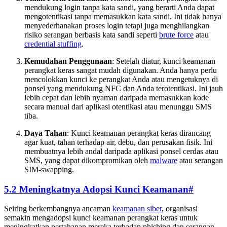
mendukung login tanpa kata sandi, yang berarti Anda dapat
mengotentikasi tanpa memasukkan kata sandi. Ini tidak hanya
menyederhanakan proses login tetapi juga menghilangkan
risiko serangan berbasis kata sandi seperti
brute force
atau
credential stuffing
.
Kemudahan Penggunaan
: Setelah diatur, kunci keamanan
perangkat keras sangat mudah digunakan. Anda hanya perlu
mencolokkan kunci ke perangkat Anda atau mengetuknya di
ponsel yang mendukung NFC dan Anda terotentikasi. Ini jauh
lebih cepat dan lebih nyaman daripada memasukkan kode
secara manual dari aplikasi otentikasi atau menunggu SMS
tiba.
Daya Tahan
: Kunci keamanan perangkat keras dirancang
agar kuat, tahan terhadap air, debu, dan perusakan fisik. Ini
membuatnya lebih andal daripada aplikasi ponsel cerdas atau
SMS, yang dapat dikompromikan oleh
malware
atau serangan
SIM-swapping.
5.2 Meningkatnya Adopsi Kunci Keamanan
#
Seiring berkembangnya ancaman
keamanan siber
, organisasi
semakin mengadopsi kunci keamanan perangkat keras untuk
meningkatkan pertahanan mereka terhadap phishing dan serangan