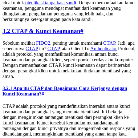
ideal untuk
otentikasi tanpa kata sandi
. Dengan memanfaatkan kunci
keamanan, pengguna mendapat manfaat dari keamanan yang
ditingkatkan, pengalaman pengguna yang lebih baik, dan
berkurangnya ketergantungan pada kata sandi.
3.2 CTAP & Kunci Keamanan
#
Sebelum melihat
FIDO2
, penting untuk memahami
CTAP
. Jadi, apa
sebenarnya
CTAP
itu?
CTAP
, atau Client To
Authenticator
Protocol,
adalah protokol yang memfasilitasi komunikasi antara kunci
keamanan dan perangkat klien, seperti ponsel cerdas atau komputer.
Dengan memanfaatkan CTAP, kunci keamanan dapat berinteraksi
dengan perangkat klien untuk melakukan tindakan otentikasi yang
aman.
3.2.1 Apa itu CTAP dan Bagaimana Cara Kerjanya dengan
Kunci Keamanan?
#
CTAP adalah protokol yang mendefinisikan interaksi antara kunci
keamanan dan perangkat yang meminta otentikasi. Ini bekerja
dengan mengirimkan tantangan otentikasi dari perangkat klien ke
kunci keamanan. Kunci tersebut kemudian menandatangani
tantangan dengan kunci privatnya dan mengembalikan respons yang
ditandatangani, memungkinkan otentikasi yang aman tanpa kata