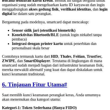
lencana seukuran kartu kredit
. Bentuk ini sangat berguna untuk
organisasi yang sudah mengeluarkan kartu ID karyawan dan ingin
menggabungkan
akses gedung fisik
,
verifikasi identitas
, dan
login
digital
ke dalam satu perangkat.
Bergantung pada modelnya, smartcard dapat mencakup:
Sensor sidik jari (otentikasi biometrik)
Konektivitas Bluetooth/BLE
(untuk login nirkabel tanpa
pembaca)
Integrasi dengan printer kartu
untuk penerbitan dan
personalisasi skala besar
Contohnya termasuk kartu dari
HID
,
Thales
,
Feitian
,
TrustSec
,
ZWIPE
, dan
SmartDisplayer
. Terutama di lingkungan di mana
smartcard sudah menjadi bagian dari infrastruktur keamanan fisik,
mereka mewakili alternatif yang kuat dan dapat diskalakan untuk
kunci keamanan tradisional.
6. Tinjauan Fitur Utama
#
Saat memilih kunci keamanan perangkat keras, Anda umumnya
akan menemukan dua kategori utama:
Kategori-1: Token Sederhana (Hanya FIDO)