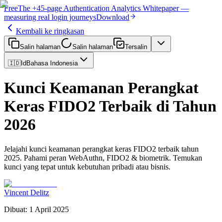
Free
The
+45-page
Authentication
Analytics Whitepaper
—
measuring real login journeys
Download
Kembali ke ringkasan
Salin halaman
Salin halaman
Tersalin
🇮🇩
Id
Bahasa Indonesia
Kunci Keamanan Perangkat
Keras FIDO2 Terbaik di Tahun
2026
Jelajahi kunci keamanan perangkat keras FIDO2 terbaik tahun
2025. Pahami peran WebAuthn, FIDO2 & biometrik. Temukan
kunci yang tepat untuk kebutuhan pribadi atau bisnis.
Vincent Delitz
Dibuat
:
1 April 2025