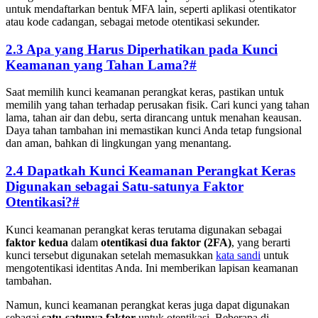
untuk mendaftarkan bentuk MFA lain, seperti aplikasi otentikator
atau kode cadangan, sebagai metode otentikasi sekunder.
2.3 Apa yang Harus Diperhatikan pada Kunci
Keamanan yang Tahan Lama?
#
Saat memilih kunci keamanan perangkat keras, pastikan untuk
memilih yang tahan terhadap perusakan fisik. Cari kunci yang tahan
lama, tahan air dan debu, serta dirancang untuk menahan keausan.
Daya tahan tambahan ini memastikan kunci Anda tetap fungsional
dan aman, bahkan di lingkungan yang menantang.
2.4 Dapatkah Kunci Keamanan Perangkat Keras
Digunakan sebagai Satu-satunya Faktor
Otentikasi?
#
Kunci keamanan perangkat keras terutama digunakan sebagai
faktor kedua
dalam
otentikasi dua faktor (2FA)
, yang berarti
kunci tersebut digunakan setelah memasukkan
kata sandi
untuk
mengotentikasi identitas Anda. Ini memberikan lapisan keamanan
tambahan.
Namun, kunci keamanan perangkat keras juga dapat digunakan
sebagai
satu-satunya faktor
untuk otentikasi. Beberapa di