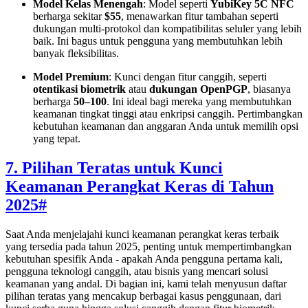
Model Kelas Menengah
: Model seperti
YubiKey 5C NFC
berharga sekitar
$55
, menawarkan fitur tambahan seperti
dukungan multi-protokol dan kompatibilitas seluler yang lebih
baik. Ini bagus untuk pengguna yang membutuhkan lebih
banyak fleksibilitas.
Model Premium
: Kunci dengan fitur canggih, seperti
otentikasi biometrik
atau
dukungan OpenPGP
, biasanya
berharga
50–
100
. Ini ideal bagi mereka yang membutuhkan
keamanan tingkat tinggi atau enkripsi canggih. Pertimbangkan
kebutuhan keamanan dan anggaran Anda untuk memilih opsi
yang tepat.
7. Pilihan Teratas untuk Kunci
Keamanan Perangkat Keras di Tahun
2025
#
Saat Anda menjelajahi kunci keamanan perangkat keras terbaik
yang tersedia pada tahun 2025, penting untuk mempertimbangkan
kebutuhan spesifik Anda - apakah Anda pengguna pertama kali,
pengguna teknologi canggih, atau bisnis yang mencari solusi
keamanan yang andal. Di bagian ini, kami telah menyusun daftar
pilihan teratas yang mencakup berbagai kasus penggunaan, dari