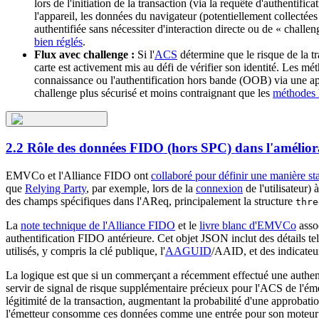
lors de l'initiation de la transaction (via la requête d'authentif
l'appareil, les données du navigateur (potentiellement collectées
authentifiée sans nécessiter d'interaction directe ou de « challen
bien réglés
.
Flux avec challenge :
Si l'
ACS
détermine que le risque de la t
carte est activement mis au défi de vérifier son identité. Les m
connaissance ou l'authentification hors bande (OOB) via une a
challenge plus sécurisé et moins contraignant que les
méthodes 
2.2 Rôle des données FIDO (hors SPC) dans l'améliora
EMVCo et l'Alliance FIDO ont
collaboré pour définir une manière st
que
Relying Party
, par exemple, lors de la
connexion
de l'utilisateur)
des champs spécifiques dans l'AReq, principalement la structure
thre
La
note technique de l'Alliance FIDO
et le
livre blanc d'EMVCo
asso
authentification FIDO antérieure. Cet objet JSON inclut des détails tels
utilisés, y compris la clé publique, l'
AAGUID
/AAID, et des indicateurs
La logique est que si un commerçant a récemment effectué une authent
servir de signal de risque supplémentaire précieux pour l'ACS de l'ém
légitimité de la transaction, augmentant la probabilité d'une approbatio
l'émetteur consomme ces données comme une entrée pour son moteur de