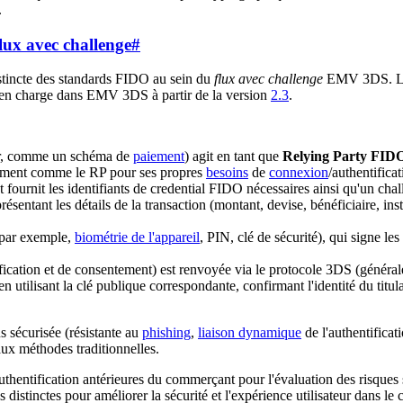
.
lux avec challenge
#
stincte des standards FIDO au sein du
flux avec challenge
EMV 3DS. La 
en charge dans EMV 3DS à partir de la version
2.3
.
eur, comme un schéma de
paiement
) agit en tant que
Relying Party FIDO
ement comme le RP pour ses propres
besoins
de
connexion
/authentificat
 fournit les identifiants de credential FIDO nécessaires ainsi qu'un c
tant les détails de la transaction (montant, devise, bénéficiaire, instr
 (par exemple,
biométrie de l'appareil
, PIN, clé de sécurité), qui signe les 
ication et de consentement) est renvoyée via le protocole 3DS (génér
en utilisant la clé publique correspondante, confirmant l'identité du titul
s sécurisée (résistante au
phishing
,
liaison dynamique
de l'authentificat
aux méthodes traditionnelles.
entification antérieures du commerçant pour l'évaluation des risques sans
distinctes pour améliorer la sécurité et l'expérience utilisateur dans