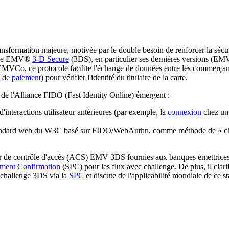
nsformation majeure, motivée par le double besoin de renforcer la sécuri
cole EMV®
3-D Secure
(3DS), en particulier ses dernières versions (EMV
EMVCo, ce protocole facilite l'échange de données entre les commerçants
s de
paiement
) pour vérifier l'identité du titulaire de la carte.
 de l'Alliance FIDO (Fast Identity Online) émergent :
interactions utilisateur antérieures (par exemple, la
connexion
chez un 
ndard web du W3C basé sur FIDO/WebAuthn, comme méthode de « chall
r de contrôle d'accès (ACS) EMV 3DS fournies aux banques émettrices. Il
ment Confirmation
(SPC) pour les flux avec challenge. De plus, il clari
 challenge 3DS via la
SPC
et discute de l'applicabilité mondiale de ce s