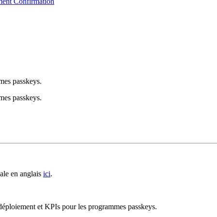
yment Confirmation
mmes passkeys.
mmes passkeys.
ale en anglais
ici
.
 déploiement et KPIs pour les programmes passkeys.