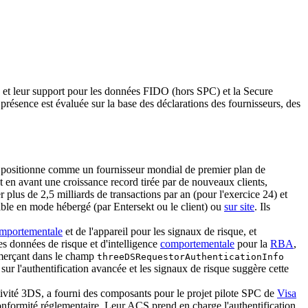
 et leur support pour les données FIDO (hors SPC) et la Secure
présence est évaluée sur la base des déclarations des fournisseurs, des
se positionne comme un fournisseur mondial de premier plan de
t en avant une croissance record tirée par de nouveaux clients,
er plus de 2,5 milliards de transactions par an (pour l'exercice 24) et
ble en mode hébergé (par Entersekt ou le client) ou
sur site
. Ils
mportementale
et de l'appareil pour les signaux de risque, et
 données de risque et d'intelligence
comportementale
pour la
RBA
,
mmerçant dans le champ
threeDSRequestorAuthenticationInfo
sur l'authentification avancée et les signaux de risque suggère cette
tivité 3DS, a fourni des composants pour le projet pilote SPC de
Visa
nformité réglementaire. Leur ACS prend en charge l'authentification