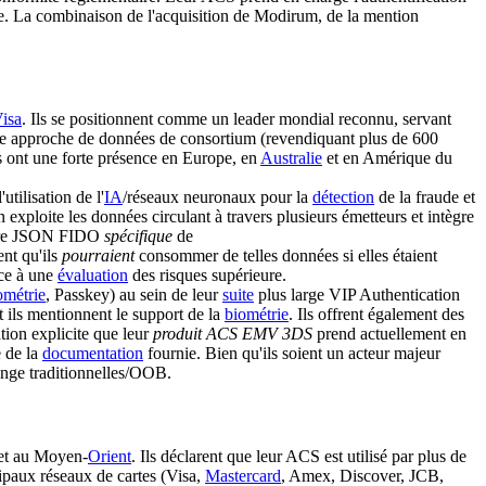
ote. La combinaison de l'acquisition de Modirum, de la mention
isa
. Ils se positionnent comme un leader mondial reconnu, servant
ste approche de données de consortium (revendiquant plus de 600
ls ont une forte présence en Europe, en
Australie
et en Amérique du
tilisation de l'
IA
/réseaux neuronaux pour la
détection
de la fraude et
xploite les données circulant à travers plusieurs émetteurs et intègre
cture JSON FIDO
spécifique
de
ent qu'ils
pourraient
consommer de telles données si elles étaient
âce à une
évaluation
des risques supérieure.
ométrie
, Passkey) au sein de leur
suite
plus large VIP Authentication
 ils mentionnent le support de la
biométrie
. Ils offrent également des
tion explicite que leur
produit ACS EMV 3DS
prend actuellement en
 de la
documentation
fournie. Bien qu'ils soient un acteur majeur
nge traditionnelles/OOB.
 et au Moyen-
Orient
. Ils déclarent que leur ACS est utilisé par plus de
ncipaux réseaux de cartes (Visa,
Mastercard
, Amex, Discover, JCB,