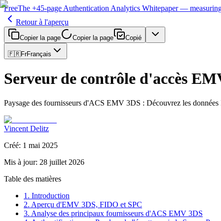
Free
The
+45-page
Authentication
Analytics Whitepaper
— measuring 
Retour à l'aperçu
Copier la page
Copier la page
Copié
🇫🇷
Fr
Français
Serveur de contrôle d'accès EM
Paysage des fournisseurs d'ACS EMV 3DS : Découvrez les données Pas
Vincent Delitz
Créé
:
1 mai 2025
Mis à jour
:
28 juillet 2026
Table des matières
1. Introduction
2. Aperçu d'EMV 3DS, FIDO et SPC
3. Analyse des principaux fournisseurs d'ACS EMV 3DS