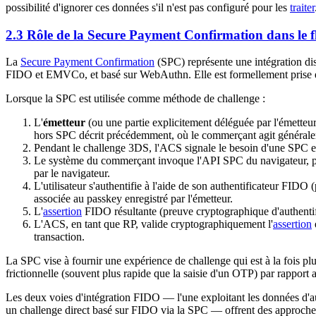
possibilité d'ignorer ces données s'il n'est pas configuré pour les
traiter
2.3 Rôle de la Secure Payment Confirmation dans le f
La
Secure Payment Confirmation
(SPC) représente une intégration di
FIDO et EMVCo, et basé sur WebAuthn. Elle est formellement prise 
Lorsque la SPC est utilisée comme méthode de challenge :
L'
émetteur
(ou une partie explicitement déléguée par l'émett
hors SPC décrit précédemment, où le commerçant agit général
Pendant le challenge 3DS, l'ACS signale le besoin d'une SPC et
Le système du commerçant invoque l'API SPC du navigateur, présen
par le navigateur.
L'utilisateur s'authentifie à l'aide de son authentificateur FIDO
associée au passkey enregistré par l'émetteur.
L'
assertion
FIDO résultante (preuve cryptographique d'authentif
L'ACS, en tant que RP, valide cryptographiquement l'
assertion
transaction.
La SPC vise à fournir une expérience de challenge qui est à la fois plu
frictionnelle (souvent plus rapide que la saisie d'un OTP) par rapport 
Les deux voies d'intégration FIDO — l'une exploitant les données d'auth
un challenge direct basé sur FIDO via la SPC — offrent des approches 