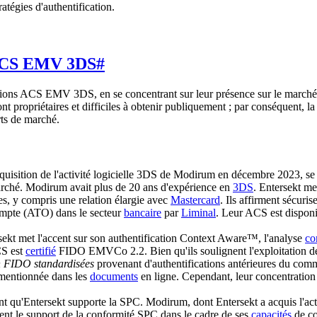
ratégies d'authentification.
d'ACS EMV 3DS
#
utions ACS EMV 3DS, en se concentrant sur leur présence sur le marché
propriétaires et difficiles à obtenir publiquement ; par conséquent, la 
rts de marché.
acquisition de l'activité logicielle 3DS de Modirum en décembre 2023, 
rché. Modirum avait plus de 20 ans d'expérience en
3DS
. Entersekt me
s, y compris une relation élargie avec
Mastercard
. Ils affirment sécuris
compte (ATO) dans le secteur
bancaire
par
Liminal
. Leur ACS est disponi
ekt met l'accent sur son authentification Context Aware™, l'analyse
co
CS est
certifié
FIDO EMVCo 2.2. Bien qu'ils soulignent l'exploitation des
on FIDO standardisées
provenant d'authentifications antérieures du co
t mentionnée dans les
documents
en ligne. Cependant, leur concentration 
nt qu'Entersekt supporte la SPC. Modirum, dont Entersekt a acquis l'ac
ement le support de la conformité SPC dans le cadre de ses
capacités
de co