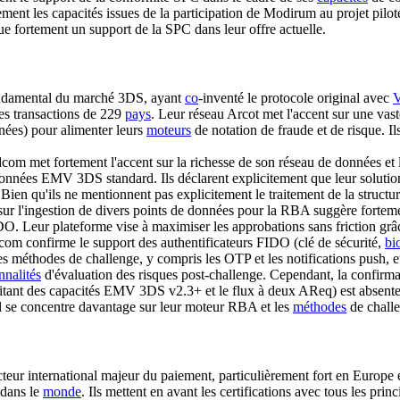
lement les capacités issues de la participation de Modirum au projet pil
ue fortement un support de la SPC dans leur offre actuelle.
ndamental du marché 3DS, ayant
co
-inventé le protocole original avec
V
des transactions de 229
pays
. Leur réseau Arcot met l'accent sur une va
nnées) pour alimenter leurs
moteurs
de notation de fraude et de risque. I
om met fortement l'accent sur la richesse de son réseau de données et l'u
nnées EMV 3DS standard. Ils déclarent explicitement que leur solution e
 Bien qu'ils ne mentionnent pas explicitement le traitement de la stru
 sur l'ingestion de divers points de données pour la RBA suggère fortem
O. Leur plateforme vise à maximiser les approbations sans friction gr
m confirme le support des authentificateurs FIDO (clé de sécurité,
bi
 méthodes de challenge, y compris les OTP et les notifications push, et
nnalités
d'évaluation des risques post-challenge. Cependant, la confirma
tant des capacités EMV 3DS v2.3+ et le flux à deux AReq) est absente
el se concentre davantage sur leur moteur RBA et les
méthodes
de challe
eur international majeur du paiement, particulièrement fort en Europe
 dans le
monde
. Ils mettent en avant les certifications avec tous les pri