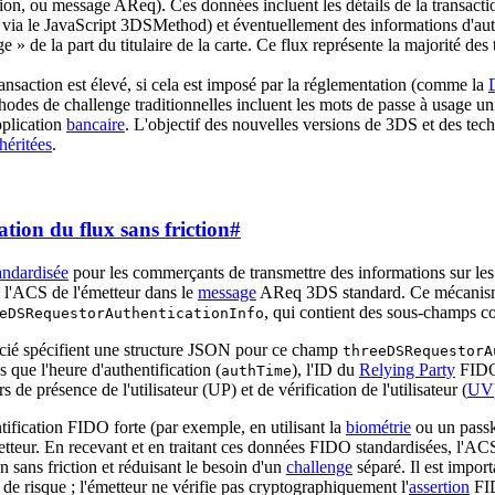
ication, ou message AReq). Ces données incluent les détails de la transact
 via le JavaScript 3DSMethod) et éventuellement des informations d'authent
ge » de la part du titulaire de la carte. Ce flux représente la majorité de
ransaction est élevé, si cela est imposé par la réglementation (comme la
éthodes de challenge traditionnelles incluent les mots de passe à usage
pplication
bancaire
. L'objectif des nouvelles versions de 3DS et des te
héritées
.
tion du flux sans friction
#
andardisée
pour les commerçants de transmettre des informations sur les
 à l'ACS de l'émetteur dans le
message
AReq 3DS standard. Ce mécanisme,
, qui contient des sous-champs
eDSRequestorAuthenticationInfo
cié spécifient une structure JSON pour ce champ
threeDSRequestorA
 que l'heure d'authentification (
), l'ID du
Relying Party
FIDO
authTime
 de présence de l'utilisateur (UP) et de vérification de l'utilisateur (
UV
ification FIDO forte (par exemple, en utilisant la
biométrie
ou un passke
etteur. En recevant et en traitant ces données FIDO standardisées, l'AC
n sans friction et réduisant le besoin d'un
challenge
séparé. Il est impor
 risque ; l'émetteur ne vérifie pas cryptographiquement l'
assertion
FID