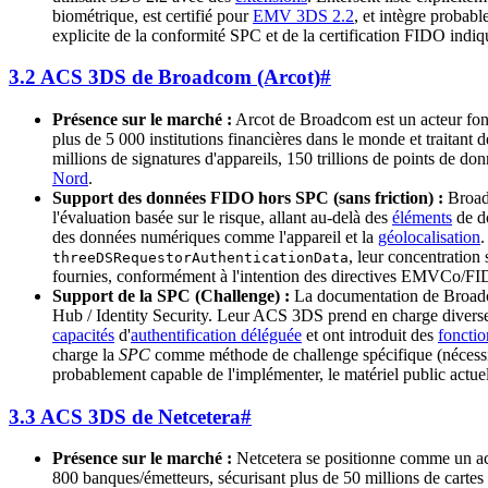
biométrique, est certifié pour
EMV 3DS 2.2
, et intègre probab
explicite de la conformité SPC et de la certification FIDO indiq
3.2 ACS 3DS de Broadcom (Arcot)
#
Présence sur le marché :
Arcot de Broadcom est un acteur fo
plus de 5 000 institutions financières dans le monde et traitant 
millions de signatures d'appareils, 150 trillions de points de do
Nord
.
Support des données FIDO hors SPC (sans friction) :
Broadc
l'évaluation basée sur le risque, allant au-delà des
éléments
de do
des données numériques comme l'appareil et la
géolocalisation
.
, leur concentration
threeDSRequestorAuthenticationData
fournies, conformément à l'intention des directives EMVCo/FID
Support de la SPC (Challenge) :
La documentation de Broadco
Hub / Identity Security. Leur ACS 3DS prend en charge diverses
capacités
d'
authentification déléguée
et ont introduit des
fonctio
charge la
SPC
comme méthode de challenge spécifique (nécessi
probablement capable de l'implémenter, le matériel public actu
3.3 ACS 3DS de Netcetera
#
Présence sur le marché :
Netcetera se positionne comme un act
800 banques/émetteurs, sécurisant plus de 50 millions de cartes