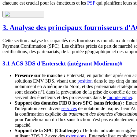
chacune est crucial pour les émetteurs et les
PSP
qui planifient leurs st
3. Analyse des principaux fournisseurs 
Cette section analyse les capacités des fournisseurs mondiaux de sol
Payment Confirmation (SPC). Les chiffres précis de part de marché sont 
certifications, des partenariats, de la portée géographique et des rappo
3.1 ACS 3DS d'Entersekt (intégrant Modirum)
#
Présence sur le marché :
Entersekt, en particulier après son 
solutions EMV 3DS, visant une
position
dans le top cinq du ma
notamment en Amérique du Nord, et des partenariats stratégique
sont classés n°1 dans la prévention de la prise de contrôle de 
servent des émetteurs et des processeurs dans le
monde entier
.
Support des données FIDO hors SPC (sans friction) :
Enters
l'intégration avec divers
services
de notation de risque. Leur A
la confirmation explicite du
traitement des données d'attestati
pour l'amélioration du flux sans friction n'est pas explicitemen
capacité.
Support de la SPC (Challenge) :
De forts indicateurs suggère
utilisant 3DS 2.2 avec des
extensions
. Entersekt liste explicit