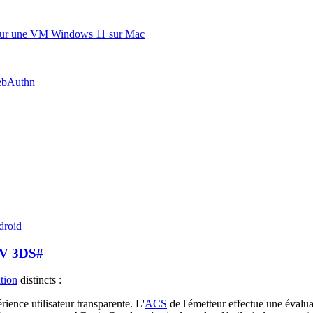
ils sur une VM Windows 11 sur Mac
WebAuthn
droid
EMV 3DS
#
ation
distincts :
rience utilisateur transparente. L'
ACS
de l'émetteur effectue une évalu