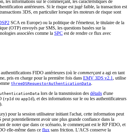
ion, les informations sur le commerçant, les caractéristiques de
ification antérieures. Si le risque est jugé faible, la transaction est
s transactions 3DS, en particulier lorsque les moteurs de risque sont
DSP2
SCA en Europe) ou la politique de l'émetteur, le titulaire de la
 unique (OTP) envoyés par SMS, les questions basées sur la
chnologies associées comme la
SPC
est de rendre ce flux avec
 authentifications FIDO antérieures (où le
commerçant
a agi en tant
 pris en charge pour la première fois dans
EMV 3DS v2.1
, utilise
 comme
.
threeDSRequestorAuthenticationData
lors de la transmission des
détails
d'une
uthenticationData
 (
ou
), et des informations sur le ou les authentificateurs
rpId
appId
).
y) pour la session utilisateur initiant l'achat, cette information peut
S peut potentiellement avoir une plus grande confiance dans la
tant de noter que dans ce scénario, le commerçant est le RP FIDO, et
O elle-même dans ce
flux
sans friction. L'ACS conserve la