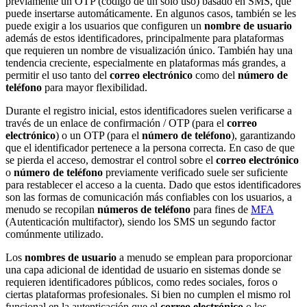
previamente un OTP (código de un solo uso) basado en SMS, que
puede insertarse automáticamente. En algunos casos, también se les
puede exigir a los usuarios que configuren un
nombre de usuario
además de estos identificadores, principalmente para plataformas
que requieren un nombre de visualización único. También hay una
tendencia creciente, especialmente en plataformas más grandes, a
permitir el uso tanto del
correo electrónico
como del
número de
teléfono
para mayor flexibilidad.
Durante el registro inicial, estos identificadores suelen verificarse a
través de un enlace de confirmación / OTP (para el
correo
electrónico
) o un OTP (para el
número de teléfono
), garantizando
que el identificador pertenece a la persona correcta. En caso de que
se pierda el acceso, demostrar el control sobre el
correo electrónico
o
número de teléfono
previamente verificado suele ser suficiente
para restablecer el acceso a la cuenta. Dado que estos identificadores
son las formas de comunicación más confiables con los usuarios, a
menudo se recopilan
números de teléfono
para fines de
MFA
(Autenticación multifactor), siendo los SMS un segundo factor
comúnmente utilizado.
Los
nombres de usuario
a menudo se emplean para proporcionar
una capa adicional de identidad de usuario en sistemas donde se
requieren identificadores públicos, como redes sociales, foros o
ciertas plataformas profesionales. Si bien no cumplen el mismo rol
funcional en la autenticación que el
correo electrónico
o los