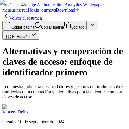
Free
The
+45-page
Authentication
Analytics Whitepaper
—
measuring real login journeys
Download
Volver al resumen
Copiar página
Copiar página
Copiado
🇪🇸
Es
Español
Alternativas y recuperación de
claves de acceso: enfoque de
identificador primero
Lee nuestra guía para desarrolladores y gestores de producto sobre
estrategias de recuperación y alternativas para la autenticación con
claves de acceso.
Vincent Delitz
Creado
:
10 de septiembre de 2024