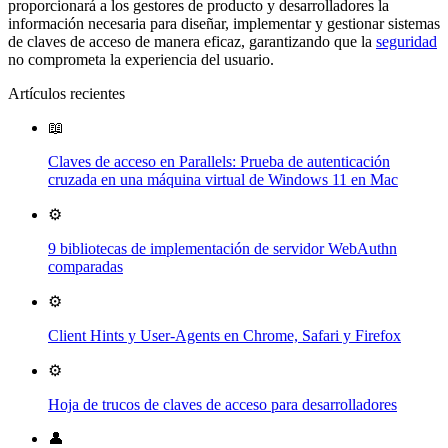
proporcionará a los gestores de producto y desarrolladores la
información necesaria para diseñar, implementar y gestionar sistemas
de claves de acceso de manera eficaz, garantizando que la
seguridad
no comprometa la experiencia del usuario.
Artículos recientes
📖
Claves de acceso en Parallels: Prueba de autenticación
cruzada en una máquina virtual de Windows 11 en Mac
⚙️
9 bibliotecas de implementación de servidor WebAuthn
comparadas
⚙️
Client Hints y User-Agents en Chrome, Safari y Firefox
⚙️
Hoja de trucos de claves de acceso para desarrolladores
👤