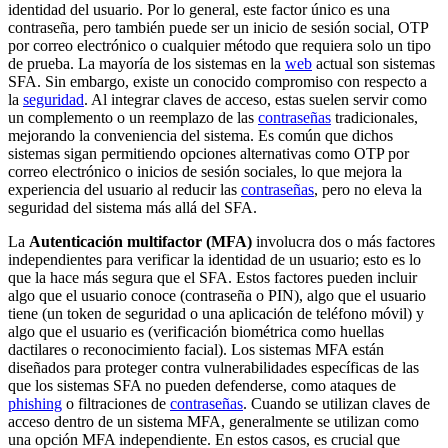
identidad del usuario. Por lo general, este factor único es una
contraseña, pero también puede ser un inicio de sesión social, OTP
por correo electrónico o cualquier método que requiera solo un tipo
de prueba. La mayoría de los sistemas en la
web
actual son sistemas
SFA. Sin embargo, existe un conocido compromiso con respecto a
la
seguridad
. Al integrar claves de acceso, estas suelen servir como
un complemento o un reemplazo de las
contraseñas
tradicionales,
mejorando la conveniencia del sistema. Es común que dichos
sistemas sigan permitiendo opciones alternativas como OTP por
correo electrónico o inicios de sesión sociales, lo que mejora la
experiencia del usuario al reducir las
contraseñas
, pero no eleva la
seguridad del sistema más allá del SFA.
La
Autenticación multifactor (MFA)
involucra dos o más factores
independientes para verificar la identidad de un usuario; esto es lo
que la hace más segura que el SFA. Estos factores pueden incluir
algo que el usuario conoce (contraseña o PIN), algo que el usuario
tiene (un token de seguridad o una aplicación de teléfono móvil) y
algo que el usuario es (verificación biométrica como huellas
dactilares o reconocimiento facial). Los sistemas MFA están
diseñados para proteger contra vulnerabilidades específicas de las
que los sistemas SFA no pueden defenderse, como ataques de
phishing
o filtraciones de
contraseñas
. Cuando se utilizan claves de
acceso dentro de un sistema MFA, generalmente se utilizan como
una opción MFA independiente. En estos casos, es crucial que