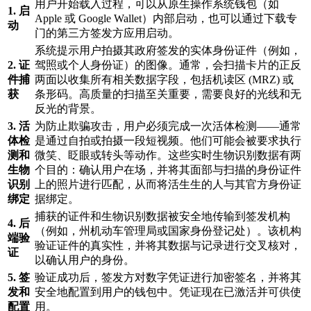
用户开始载入过程，可以从原生操作系统钱包（如
1. 启
Apple 或 Google Wallet）内部启动，也可以通过下载专
动
门的第三方签发方应用启动。
系统提示用户拍摄其政府签发的实体身份证件（例如，
2. 证
驾照或个人身份证）的图像。通常，会扫描卡片的正反
件捕
两面以收集所有相关数据字段，包括机读区 (MRZ) 或
获
条形码。高质量的扫描至关重要，需要良好的光线和无
反光的背景。
3. 活
为防止欺骗攻击，用户必须完成一次活体检测——通常
体检
是通过自拍或拍摄一段短视频。他们可能会被要求执行
测和
微笑、眨眼或转头等动作。这些实时生物识别数据有两
生物
个目的：确认用户在场，并将其面部与扫描的身份证件
识别
上的照片进行匹配，从而将活生生的人与其官方身份证
绑定
据绑定。
捕获的证件和生物识别数据被安全地传输到签发机构
4. 后
（例如，州机动车管理局或国家身份登记处）。该机构
端验
验证证件的真实性，并将其数据与记录进行交叉核对，
证
以确认用户的身份。
5. 签
验证成功后，签发方对数字凭证进行加密签名，并将其
发和
安全地配置到用户的钱包中。凭证现在已激活并可供使
配置
用。