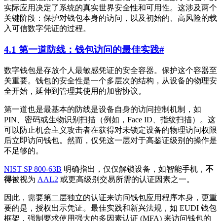
实际应用决定了系统的真实世界安全性和可用性。这涉及两个
关键阶段：保护对钱包本身的访问，以及初始的、高风险的载
入可信数字凭证的过程。
4.1 第一道防线：钱包访问的最佳实践
#
数字钱包是存放个人最敏感凭证的安全容器。保护这个容器至
关重要。钱包的安全性是一个多层次的结构，从设备的物理安
全开始，延伸到管理其使用的加密协议。
第一道也是最基本的防线是设备自身的访问控制机制，如
PIN、密码或生物识别扫描（例如，Face ID、指纹扫描）。这
可以防止机会主义攻击者在获得对未锁定设备的物理访问权限
后立即访问钱包。然而，仅凭这一层对于高鉴证级别的操作是
不足够的。
NIST SP 800-63B
明确指出，仅仅解锁设备，如智能手机，
不
得
被视为
AAL2
或更高级别交易所需的认证因素之一。
因此，需要第二层独立的认证来访问钱包应用程序本身，更重
要的是，授权出示凭证。最佳实践和新兴法规，如 EUDI 钱包
框架，强制要求使用强大的多因素认证 (MFA) 来访问钱包的