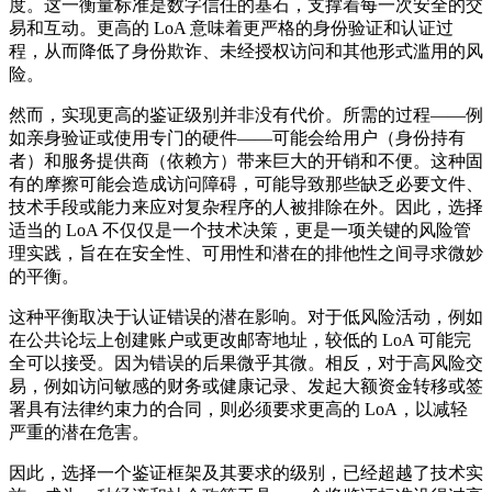
度。这一衡量标准是数字信任的基石，支撑着每一次安全的交
易和互动。更高的 LoA 意味着更严格的身份验证和认证过
程，从而降低了身份欺诈、未经授权访问和其他形式滥用的风
险。
然而，实现更高的鉴证级别并非没有代价。所需的过程——例
如亲身验证或使用专门的硬件——可能会给用户（身份持有
者）和服务提供商（依赖方）带来巨大的开销和不便。这种固
有的摩擦可能会造成访问障碍，可能导致那些缺乏必要文件、
技术手段或能力来应对复杂程序的人被排除在外。因此，选择
适当的 LoA 不仅仅是一个技术决策，更是一项关键的风险管
理实践，旨在在安全性、可用性和潜在的排他性之间寻求微妙
的平衡。
这种平衡取决于认证错误的潜在影响。对于低风险活动，例如
在公共论坛上创建账户或更改邮寄地址，较低的 LoA 可能完
全可以接受。因为错误的后果微乎其微。相反，对于高风险交
易，例如访问敏感的财务或健康记录、发起大额资金转移或签
署具有法律约束力的合同，则必须要求更高的 LoA，以减轻
严重的潜在危害。
因此，选择一个鉴证框架及其要求的级别，已经超越了技术实