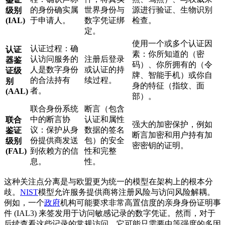
的身份确实属
世界身份与
源进行验证、生物识别
级别
(IAL)
于申请人。
数字凭证绑
检查。
定。
使用一个或多个认证因
认证过程：确
认证
素：你所知道的（密
认访问服务的
注册后登录
器鉴
码）、你所拥有的（令
人是数字身份
或认证的持
证级
牌、智能手机）或你自
的合法持有
续过程。
别
身的特征（指纹、面
者。
(AAL)
部）。
联合身份系统
断言（包含
中的断言协
认证和属性
联合
强大的加密保护，例如
议：保护从身
数据的签名
鉴证
断言加密和用户持有加
份提供商发送
包）的安全
级别
密密钥的证明。
(FAL)
到依赖方的信
性和完整
息。
性。
这种关注点分离是与欧盟更为统一的模型在架构上的根本分
歧。
NIST
模型允许服务提供商将注册风险与访问风险解耦。
例如，一个
政府
机构可能要求非常高置信度的亲身身份证明事
件 (IAL3) 来签发用于访问敏感记录的数字凭证。然而，对于
后续查看这些记录的常规访问，它可能只需要中等强度的多因