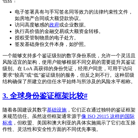
包括：
电子签署具有与手写签名同等效力的法律约束性文件，
如房地产合同或大额贷款协议。
访问高度敏感的
政府
或企业数据。
执行高价值的金融交易或大额资金转移。
授权受管制物质的电子处方。
签发基础身份文件本身，如护照。
一个能够支持多个鉴证级别的数字身份系统，允许一个灵活且
风险适宜的架构，使用户能够根据不同交易的需要提升其鉴证
级别。在 LoA 高获得的身份凭证，经用户同意，可用于访问
要求“较高”或“低”鉴证级别的服务，但反之则不行。这种层级
结构确保了所建立的信任水平始终与所涉及的风险水平相称。
3. 全球身份鉴证框架比较
#
随着各国建设其数字
基础设施
，它们正在通过独特的鉴证框架
来规范信任。虽然这些框架通常源于
像 ISO 29115 这样的国际
标准
，但欧盟、美国和澳大利亚的具体实施揭示了它们在互操
作性、灵活性和安全性方面的不同优先事项。