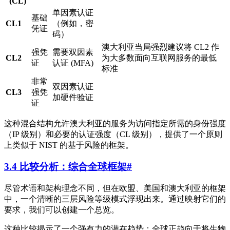
(CL)
单因素认证
基础
CL1
（例如，密
凭证
码）
澳大利亚当局强烈建议将 CL2 作
强凭
需要双因素
CL2
为大多数面向互联网服务的最低
证
认证 (MFA)
标准
非常
双因素认证
CL3
强凭
加硬件验证
证
这种混合结构允许澳大利亚的服务为访问指定所需的身份强度
（IP 级别）和必要的认证强度（CL 级别），提供了一个原则
上类似于 NIST 的基于风险的框架。
3.4 比较分析：综合全球框架
#
尽管术语和架构理念不同，但在欧盟、美国和澳大利亚的框架
中，一个清晰的三层风险等级模式浮现出来。通过映射它们的
要求，我们可以创建一个总览。
这种比较揭示了一个强有力的潜在趋势：全球正趋向于将生物