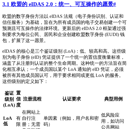
3.1 欧盟的 eIDAS 2.0：统一、可互操作的愿景
#
欧盟的数字身份方法以 eIDAS 法规（电子身份识别、认证和
信任服务）为基础，旨在为所有成员国的电子交易创建一个可
预测且可互操作的法律环境。更新后的 eIDAS 2.0 框架通过强
制要求为每位公民、居民和企业创建欧盟数字身份 (EUDI) 钱
包，扩展了这一愿景。
eIDAS 的核心是三个鉴证级别 (LoA)：低、较高和高。这些级
别为电子身份 (eID) 凭证提供了一个统一的置信度衡量标准，
涵盖了从注册到认证的整个生命周期。这种统一的方法旨在简
化相互承认；一个成员国以某个 LoA 通知的 eID 凭证，必须
被所有其他成员国认可，用于要求相同或更低 LoA 的服务。
这些级别的定义如下：
置
鉴证
信
注册流程
认证要求
典型用例
级别
(LoA)
度
在网站上
低风险应
LoA
有
自行注
单因素（例如，用户名和密
用，如访问
低
限
册；无需
码）
公共网站