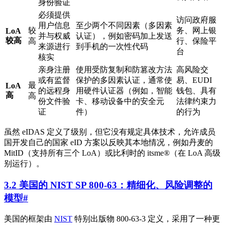
身份验证
必须提供
访问政府服
用户信息
至少两个不同因素（多因素
较
务、网上银
LoA
并与权威
认证），例如密码加上发送
较高
高
行、保险平
来源进行
到手机的一次性代码
台
核实
亲身注册
使用受防复制和防篡改方法
高风险交
或有监督
保护的多因素认证，通常使
易、EUDI
最
LoA
的远程身
用硬件认证器（例如，智能
钱包、具有
高
高
份文件验
卡、移动设备中的安全元
法律约束力
证
件）
的行为
虽然 eIDAS 定义了级别，但它没有规定具体技术，允许成员
国开发自己的国家 eID 方案以反映其本地情况，例如丹麦的
MitID（支持所有三个 LoA）或比利时的 itsme®（在 LoA 高级
别运行）。
3.2 美国的 NIST SP 800-63：精细化、风险调整的
模型
#
美国的框架由
NIST
特别出版物 800-63-3 定义，采用了一种更