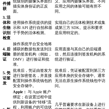
统级别的摄像头界面扫
义、应用内摄像头界面。不同
件捕
描实体身份证的正反
应用之间的体验可能有所不
获
面。
同。
3. 活
体和
使用操作系统提供的提
实现自己的活体检测技术或集
生物
示和 API 进行自拍和基
成第三方 SDK。提示和要求
识别
于手势的活体检测。
是应用特定的。
检查
操作系统平台安全地将
4. 后
捕获的数据包发送到注
应用直接与其自己的后端通
端验
册的签发机构（例如，
信，然后连接到签发机构的系
证
DMV）进行验证和批
统进行验证。
准。
批准后，凭证由签发方
批准后，凭证被配置到第三方
5. 凭
进行加密签名，并直接
应用本身的安全存储中。通常
证签
配置到操作系统钱包的
无法在原生操作系统钱包中访
发
安全存储中。
问。
Apple：
与 Apple 账户
绑定；在设置过程中提
供到新设备的“转移”流
几乎普遍要求在新设备上进行
程，利用账户的可信状