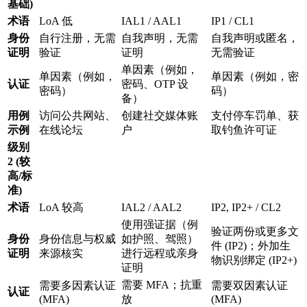
基础)
术语
LoA 低
IAL1 / AAL1
IP1 / CL1
身份
自行注册，无需
自我声明，无需
自我声明或匿名，
证明
验证
证明
无需验证
单因素（例如，
单因素（例如，
单因素（例如，密
认证
密码、OTP 设
密码）
码）
备）
用例
访问公共网站、
创建社交媒体账
支付停车罚单、获
示例
在线论坛
户
取钓鱼许可证
级别
2 (较
高/标
准)
术语
LoA 较高
IAL2 / AAL2
IP2, IP2+ / CL2
使用强证据（例
验证两份或更多文
身份
身份信息与权威
如护照、驾照）
件 (IP2)；外加生
证明
来源核实
进行远程或亲身
物识别绑定 (IP2+)
证明
需要 MFA；抗重
需要多因素认证
需要双因素认证
认证
(MFA)
放
(MFA)