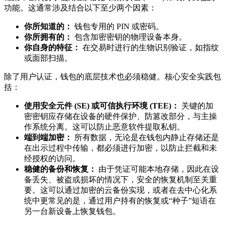
功能。这通常涉及结合以下至少两个因素：
你所知道的：
钱包专用的 PIN 或密码。
你所拥有的：
包含加密密钥的物理设备本身。
你自身的特征：
在交易时进行的生物识别验证，如指纹
或面部扫描。
除了用户认证，钱包的底层技术也必须稳健。核心安全实践包
括：
使用安全元件 (SE) 或可信执行环境 (TEE)：
关键的加
密密钥应存储在设备的硬件保护、防篡改部分，与主操
作系统分离。这可以防止恶意软件提取私钥。
端到端加密：
所有数据，无论是在钱包内静止存储还是
在出示过程中传输，都必须进行加密，以防止拦截和未
经授权的访问。
稳健的备份和恢复：
由于凭证可能本地存储，因此在设
备丢失、被盗或损坏的情况下，安全的恢复机制至关重
要。这可以通过加密的云备份实现，或者在去中心化系
统中更常见的是，通过用户持有的恢复或“种子”短语在
另一台新设备上恢复钱包。