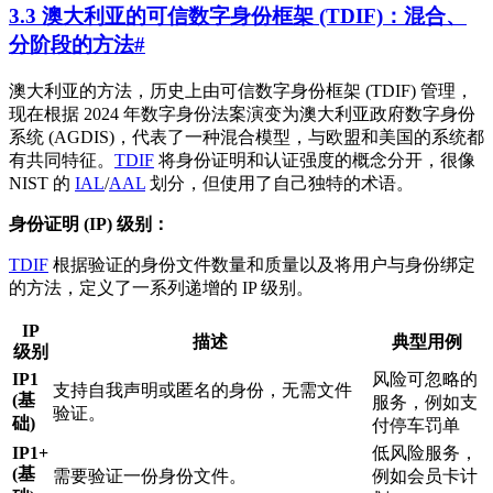
3.3 澳大利亚的可信数字身份框架 (TDIF)：混合、
分阶段的方法
#
澳大利亚的方法，历史上由可信数字身份框架 (TDIF) 管理，
现在根据 2024 年数字身份法案演变为澳大利亚政府数字身份
系统 (AGDIS)，代表了一种混合模型，与欧盟和美国的系统都
有共同特征。
TDIF
将身份证明和认证强度的概念分开，很像
NIST 的
IAL
/
AAL
划分，但使用了自己独特的术语。
身份证明 (IP) 级别：
TDIF
根据验证的身份文件数量和质量以及将用户与身份绑定
的方法，定义了一系列递增的 IP 级别。
IP
描述
典型用例
级别
IP1
风险可忽略的
支持自我声明或匿名的身份，无需文件
(基
服务，例如支
验证。
础)
付停车罚单
IP1+
低风险服务，
(基
需要验证一份身份文件。
例如会员卡计