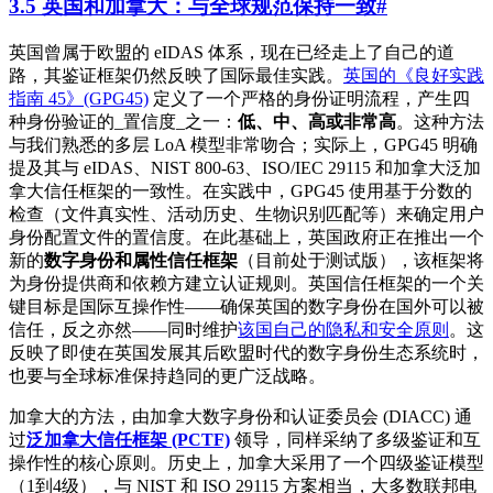
3.5 英国和加拿大：与全球规范保持一致
#
英国曾属于欧盟的 eIDAS 体系，现在已经走上了自己的道
路，其鉴证框架仍然反映了国际最佳实践。
英国的《良好实践
指南 45》(GPG45)
定义了一个严格的身份证明流程，产生四
种身份验证的_置信度_之一：
低、中、高或非常高
。这种方法
与我们熟悉的多层 LoA 模型非常吻合；实际上，GPG45 明确
提及其与 eIDAS、NIST 800-63、ISO/IEC 29115 和加拿大泛加
拿大信任框架的一致性。在实践中，GPG45 使用基于分数的
检查（文件真实性、活动历史、生物识别匹配等）来确定用户
身份配置文件的置信度。在此基础上，英国政府正在推出一个
新的
数字身份和属性信任框架
（目前处于测试版），该框架将
为身份提供商和依赖方建立认证规则。英国信任框架的一个关
键目标是国际互操作性——确保英国的数字身份在国外可以被
信任，反之亦然——同时维护
该国自己的隐私和安全原则
。这
反映了即使在英国发展其后欧盟时代的数字身份生态系统时，
也要与全球标准保持趋同的更广泛战略。
加拿大的方法，由加拿大数字身份和认证委员会 (DIACC) 通
过
泛加拿大信任框架 (PCTF)
领导，同样采纳了多级鉴证和互
操作性的核心原则。历史上，加拿大采用了一个四级鉴证模型
（1到4级），与 NIST 和 ISO 29115 方案相当，大多数联邦电