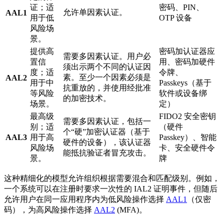
证；适
密码、PIN、
允许单因素认证。
AAL1
用于低
OTP 设备
风险场
景。
提供高
密码加认证器应
需要多因素认证。用户必
置信
用、密码加硬件
须出示两个不同的认证因
度；适
令牌、
素。至少一个因素必须是
AAL2
用于中
Passkeys（基于
抗重放的，并使用经批准
等风险
软件或设备绑
的加密技术。
场景。
定）
最高级
FIDO2 安全密钥
需要多因素认证，包括一
别；适
（硬件
个“硬”加密认证器（基于
AAL3
用于高
Passkey）、智能
硬件的设备），该认证器
风险场
卡、安全硬件令
能抵抗验证者冒充攻击。
景。
牌
这种精细化的模型允许组织根据需要混合和匹配级别。例如，
一个系统可以在注册时要求一次性的 IAL2 证明事件，但随后
允许用户在同一应用程序内为低风险操作选择
AAL1
（仅密
码），为高风险操作选择
AAL2
(MFA)。