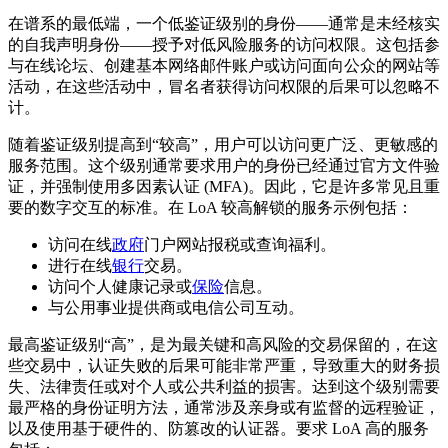
在谱系的最低端，一个低鉴证级别的身份——通常是未经核实
的自我声明身份——授予对低风险服务的访问权限。这包括参
与在线论坛、创建基本网络邮件账户或访问面向公众的网站等
活动，在这些活动中，冒名者获得访问权限的后果可以忽略不
计。
随着鉴证级别提高到“较高”，用户可以访问更广泛、更敏感的
服务范围。这个级别通常要求用户的身份已经通过官方文件验
证，并强制使用多因素认证 (MFA)。因此，它是许多常见且重
要的数字交互的标准。在 LoA 较高解锁的服务示例包括：
访问在线
政府
门户网站报税或查询福利。
进行在线
银行
交易。
访问个人健康记录或
保险
信息。
与公用事业提供商或电信公司互动。
最高鉴证级别“高”，是为最关键和高风险的交易保留的，在这
些交易中，认证失败的后果可能非常严重，导致重大的财务损
失、法律责任或对个人或公共利益的损害。达到这个级别需要
最严格的身份证明方法，通常涉及亲身或有监督的远程验证，
以及使用基于硬件的、防篡改的认证器。要求 LoA 高的服务