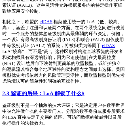
素认证 (AAL2)。这种灵活性允许根据服务内的特定操作更细
致地应用安全控制。
相比之下，欧盟的
eIDAS
框架使用统一的 LoA（低、较高、
高），涵盖了注册和认证两个方面。在两个系统之间进行映射
时，一个服务的整体鉴证级别由其最薄弱的环节决定。例如，
一个设计有最高级别身份证明 (IAL3) 和联合 (FAL3) 但仅使用
中等级别认证 (AAL2) 的系统，将被归类为等同于
eIDAS
LoA“较高”，而不是“高”。这种区别对构建全球系统的开发者
和架构师具有深远的影响，因为它迫使他们在为最高粒度
(NIST) 设计然后向下映射到更简单的欧盟模型，或维护独立
的逻辑流以符合每个地区独特的架构理念之间做出选择。美国
模型优先考虑依赖方的风险管理灵活性，而欧盟模型则优先考
虑跨境认可的简单性和明确的互操作性。
2.3 鉴证的后果：LoA 解锁了什么
#
鉴证级别不是一个抽象的技术评级；它是决定用户在数字世界
中被允许做什么的主要看门人。分配给数字身份或服务所要求
的 LoA 直接决定了交易的范围、可访问数据的敏感性以及所
执行操作的法律效力。