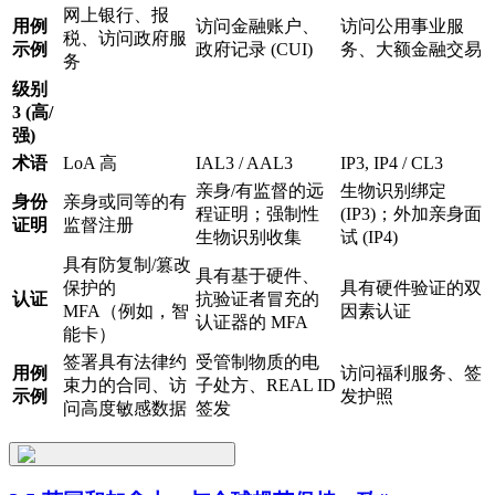
网上银行、报
用例
访问金融账户、
访问公用事业服
税、访问政府服
示例
政府记录 (CUI)
务、大额金融交易
务
级别
3 (高/
强)
术语
LoA 高
IAL3 / AAL3
IP3, IP4 / CL3
亲身/有监督的远
生物识别绑定
身份
亲身或同等的有
程证明；强制性
(IP3)；外加亲身面
证明
监督注册
生物识别收集
试 (IP4)
具有防复制/篡改
具有基于硬件、
保护的
具有硬件验证的双
认证
抗验证者冒充的
MFA（例如，智
因素认证
认证器的 MFA
能卡）
签署具有法律约
受管制物质的电
用例
访问福利服务、签
束力的合同、访
子处方、REAL ID
示例
发护照
问高度敏感数据
签发