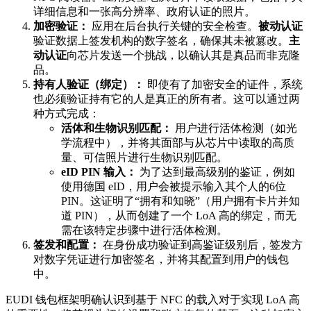
详细信息和一张高分辨率、政府认证的照片。
加密验证：
应用在后台执行关键的安全检查。
被动认证
验证数据上签发机构的数字签名，确保其未被篡改。
主
动认证
向芯片发送一个挑战，以确认其是真品而非克隆
品。
持有人验证（绑定）：
即使有了加密安全的证件，系统
也必须验证持有它的人是真正的所有者。这可以通过两
种方式完成：
活体和生物识别匹配：
用户进行活体检测（如光
学流程中），并将其面部与从芯片中读取的高质
量、可信照片进行生物识别匹配。
eID PIN 输入：
为了达到最高级别的鉴证，例如
使用德国 eID，用户会被提示输入其个人的6位
PIN。这证明了“拥有和知晓”（用户拥有卡片并知
道 PIN），从而创建了一个 LoA 高的绑定，而无
需在该特定步骤中进行活体检测。
签发和配置：
在身份成功验证到高鉴证级别后，签发方
对数字凭证进行加密签名，并将其配置到用户的钱包
中。
EUDI 钱包框架明确认识到基于 NFC 的载入对于实现 LoA 高