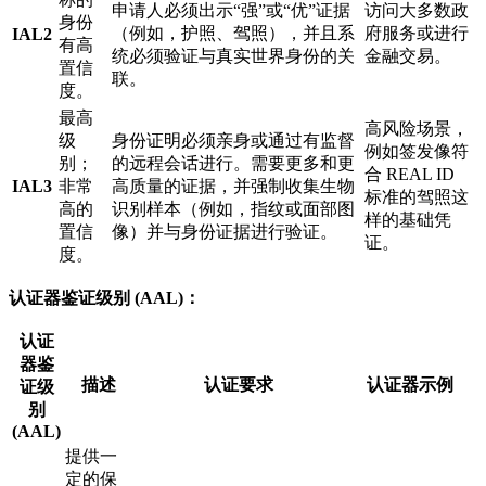
申请人必须出示“强”或“优”证据
访问大多数政
身份
（例如，护照、驾照），并且系
府服务或进行
IAL2
有高
统必须验证与真实世界身份的关
金融交易。
置信
联。
度。
最高
高风险场景，
级
身份证明必须亲身或通过有监督
例如签发像符
别；
的远程会话进行。需要更多和更
合 REAL ID
IAL3
非常
高质量的证据，并强制收集生物
标准的驾照这
高的
识别样本（例如，指纹或面部图
样的基础凭
置信
像）并与身份证据进行验证。
证。
度。
认证器鉴证级别 (AAL)：
认证
器鉴
描述
认证要求
认证器示例
证级
别
(AAL)
提供一
定的保