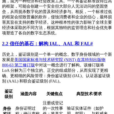
施，成为一种经济和社会政策工具。一个将鉴证标准设得过高
的框架，可能会创建一个安全但大部分人无法访问的坚固堡
垒，从而扼杀数字化的普及和经济参与。相反，一个标准过低
的框架会招致普遍的欺诈，侵蚀消费者和企业的信心，最终损
害其旨在支持的数字经济。这种根本性的张力影响了全球主要
经济体采取的不同方法，根据其独特的监管理念和社会优先事
项塑造了各自的数字生态系统。
2.2 信任的基石：解构 IAL、AAL 和 FAL
#
历史上，鉴证级别是一个单一的概念。数字身份领域的一个新
发展是
美国国家标准与技术研究院 (NIST) 在其特别出版物
800-63 第三修订版
中对这一概念进行了解构。该修订版将
LoA 分解为三个独立的、正交的组成部分，从而实现了更精
确、更精细的风险管理：身份鉴证级别 (IAL)、认证器鉴证级
别 (AAL) 和联合鉴证级别 (FAL)。
鉴证
涵盖内容
关键焦点
典型技术/要求
级别
注册或登记
身份证明过
的一次性事
验证实体证件（如护
身份
程：确认声称
件；将真实
照、驾照）、与权威来
鉴证