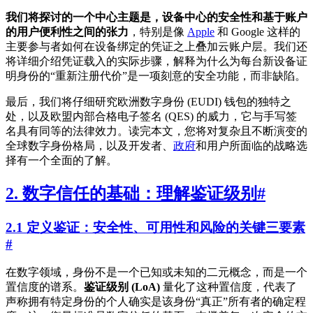
我们将探讨的一个中心主题是，设备中心的安全性和基于账户
的用户便利性之间的张力
，特别是像
Apple
和 Google 这样的
主要参与者如何在设备绑定的凭证之上叠加云账户层。我们还
将详细介绍凭证载入的实际步骤，解释为什么为每台新设备证
明身份的“重新注册代价”是一项刻意的安全功能，而非缺陷。
最后，我们将仔细研究欧洲数字身份 (EUDI) 钱包的独特之
处，以及欧盟内部合格电子签名 (QES) 的威力，它与手写签
名具有同等的法律效力。读完本文，您将对复杂且不断演变的
全球数字身份格局，以及开发者、
政府
和用户所面临的战略选
择有一个全面的了解。
2. 数字信任的基础：理解鉴证级别
#
2.1 定义鉴证：安全性、可用性和风险的关键三要素
#
在数字领域，身份不是一个已知或未知的二元概念，而是一个
置信度的谱系。
鉴证级别 (LoA)
量化了这种置信度，代表了
声称拥有特定身份的个人确实是该身份“真正”所有者的确定程