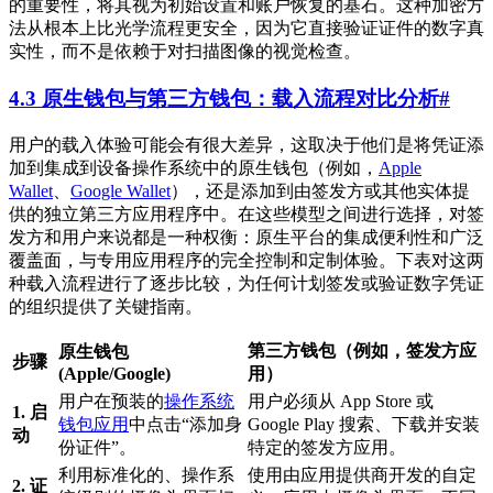
的重要性，将其视为初始设置和账户恢复的基石。这种加密方
法从根本上比光学流程更安全，因为它直接验证证件的数字真
实性，而不是依赖于对扫描图像的视觉检查。
4.3 原生钱包与第三方钱包：载入流程对比分析
#
用户的载入体验可能会有很大差异，这取决于他们是将凭证添
加到集成到设备操作系统中的原生钱包（例如，
Apple
Wallet
、
Google Wallet
），还是添加到由签发方或其他实体提
供的独立第三方应用程序中。在这些模型之间进行选择，对签
发方和用户来说都是一种权衡：原生平台的集成便利性和广泛
覆盖面，与专用应用程序的完全控制和定制体验。下表对这两
种载入流程进行了逐步比较，为任何计划签发或验证数字凭证
的组织提供了关键指南。
第三方钱包（例如，签发方应
原生钱包
步骤
(Apple/Google)
用）
用户在预装的
操作系统
用户必须从 App Store 或
1. 启
钱包应用
中点击“添加身
Google Play 搜索、下载并安装
动
份证件”。
特定的签发方应用。
利用标准化的、操作系
使用由应用提供商开发的自定
2. 证