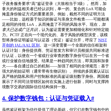
子政务服务要求“高”鉴证登录（大致相当于3级）。然而，加
拿大的利益相关者已经认识到，单一的、复合的 LoA 可能会
掩盖身份验证方式的重要差异。例如，截然不同的证明方法
——比如，远程基于知识的验证与亲身文件检查——可能都满
足相同的传统 LoA，从而掩盖了不同的风险水平。现在，
加
拿大已达成广泛共识
，认为鉴证需要更加精细化和针对特定能
力。PCTF 正在向一个现代化的、基于风险的模型演变，该模
型将身份证明鉴证与认证器（凭证）鉴证分开，呼应了
NIST
开创的 IAL/AAL 区别
。这一演变需要一个全面的信任框架和
认证计划：身份提供商、凭证签发方和审计员根据共同标准进
行认证，以便在一个省或行业审查的数字身份可以在另一个省
或行业被自信地接受。结果是一种趋同的方法，即英国和加拿
大——各自通过自己的机制——加强了相同的全球规范：基于
强大的初始证明（通常带有生物识别）、持续的多因素认证以
及严格的隐私和用户控制标准的高鉴证级别数字身份。两国都
展示了不同司法管辖区如何在实施上进行创新，同时与支撑跨
境数字交易的国际信任结构保持一致。
4. 保护数字钱包：认证与凭证载入
#
虽然鉴证框架为信任提供了理论基础，但它们在数字钱包中的