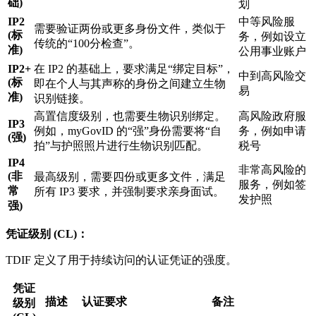
础)
划
IP2
中等风险服
需要验证两份或更多身份文件，类似于
(标
务，例如设立
传统的“100分检查”。
准)
公用事业账户
IP2+
在 IP2 的基础上，要求满足“绑定目标”，
中到高风险交
(标
即在个人与其声称的身份之间建立生物
易
准)
识别链接。
高置信度级别，也需要生物识别绑定。
高风险政府服
IP3
例如，myGovID 的“强”身份需要将“自
务，例如申请
(强)
拍”与护照照片进行生物识别匹配。
税号
IP4
非常高风险的
(非
最高级别，需要四份或更多文件，满足
服务，例如签
常
所有 IP3 要求，并强制要求亲身面试。
发护照
强)
凭证级别 (CL)：
TDIF 定义了用于持续访问的认证凭证的强度。
凭证
描述
认证要求
备注
级别