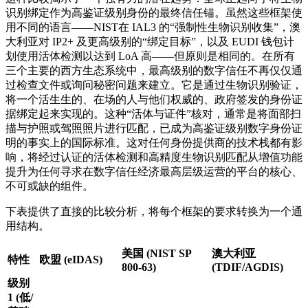
识别绑定作为高鉴证级别身份的最终信任锚。虽然这些框架使
用不同的语言——NIST在 IAL3 的“强制性生物识别收集”，澳
大利亚对 IP2+ 及更高级别的“绑定目标”，以及 EUDI 钱包计
划使用活体检测以达到 LoA 高——但原则是相同的。在所有
三个主要的西方生态系统中，最高级别的数字信任不再仅仅通
过检查文件或询问秘密问题来建立。它是通过生物识别验证，
将一个活生生的、在场的人与他们权威的、政府签发的身份证
据绑定起来实现的。这种“活体与证件”核对，通常是将面部扫
描与护照或驾照照片进行匹配，已成为高鉴证级别数字身份证
明的事实上的国际标准。这对任何身份提供商的技术栈都有影
响，将经过认证的活体检测和高精度生物识别匹配从增值功能
提升为任何寻求在数字信任经济最高层级运营的平台的核心、
不可或缺的组件。
下表提供了直接的比较分析，将每个框架的要求转换为一个通
用结构。
美国 (NIST SP
澳大利亚
特性
欧盟 (eIDAS)
800-63)
(TDIF/AGDIS)
级别
1 (低/