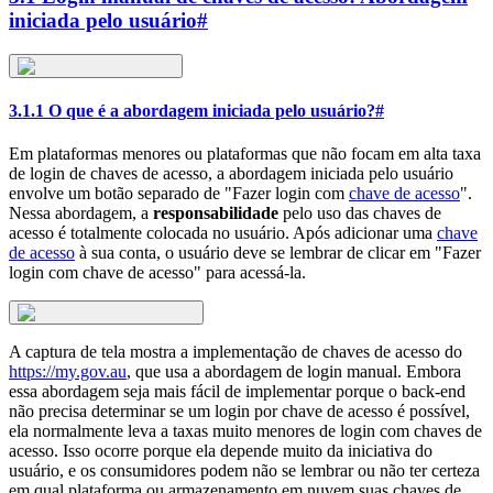
iniciada pelo usuário
#
3.1.1 O que é a abordagem iniciada pelo usuário?
#
Em plataformas menores ou plataformas que não focam em alta taxa
de login de chaves de acesso, a abordagem iniciada pelo usuário
envolve um botão separado de "Fazer login com
chave de acesso
".
Nessa abordagem, a
responsabilidade
pelo uso das chaves de
acesso é totalmente colocada no usuário. Após adicionar uma
chave
de acesso
à sua conta, o usuário deve se lembrar de clicar em "Fazer
login com chave de acesso" para acessá-la.
A captura de tela mostra a implementação de chaves de acesso do
https://my.gov.au
, que usa a abordagem de login manual. Embora
essa abordagem seja mais fácil de implementar porque o back-end
não precisa determinar se um login por chave de acesso é possível,
ela normalmente leva a taxas muito menores de login com chaves de
acesso. Isso ocorre porque ela depende muito da iniciativa do
usuário, e os consumidores podem não se lembrar ou não ter certeza
em qual plataforma ou armazenamento em nuvem suas chaves de