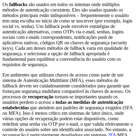
Os
fallbacks
são usados em todos os sistemas onde múltiplos
métodos de autenticação coexistem. Eles são usados quando os
métodos principais estão indisponíveis – frequentemente o usuário
tem uma escolha no início de como se inscrever (por exemplo, login
social vs. senha). Um fallback pode envolver estratégias de
autenticação alternativas, como OTPs via e-mail, senhas, logins
sociais com e-mails correspondentes, notificações push de
aplicativos nativos, códigos QR ou chaves de segurança (security
keys). Cada um desses métodos de fallback varia em qualidade de
segurança, e selecionar a opção de fallback apropriada é
fundamental para equilibrar a conveniência do usuário com os
requisitos de segurança.
Em ambientes que utilizam chaves de acesso como parte de um
sistema de Autenticação Multifator (MFA), esses métodos de
fallback devem ser cuidadosamente considerados para garantir que
forneçam segurança multifator comparável às chaves de acesso. Os
processos de
recuperação
tornam-se importantes quando os
usuários perdem o acesso a
todas as medidas de autenticação
estabelecidas
que atendem aos padrões de segurança exigidos (SFA
ou MFA). Isso é menos crítico em sistemas de fator único, onde
várias opções de recuperação podem estar disponíveis, como
redefinir uma senha via OTP por e-mail, o que valida efetivamente o
controle do usuário sobre um identificador associado. No entanto, a
recuperação é particularmente desafiadora em sistemas
2FA
/MFA