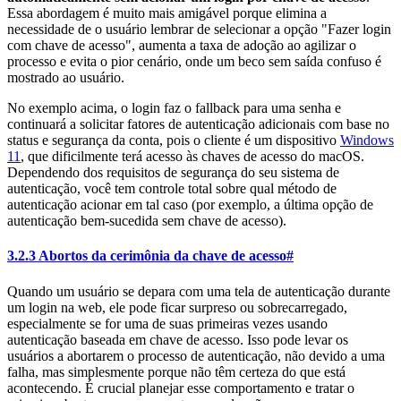
Essa abordagem é muito mais amigável porque elimina a
necessidade de o usuário lembrar de selecionar a opção "Fazer login
com chave de acesso", aumenta a taxa de adoção ao agilizar o
processo e evita o pior cenário, onde um beco sem saída confuso é
mostrado ao usuário.
No exemplo acima, o login faz o fallback para uma senha e
continuará a solicitar fatores de autenticação adicionais com base no
status e segurança da conta, pois o cliente é um dispositivo
Windows
11
, que dificilmente terá acesso às chaves de acesso do macOS.
Dependendo dos requisitos de segurança do seu sistema de
autenticação, você tem controle total sobre qual método de
autenticação acionar em tal caso (por exemplo, a última opção de
autenticação bem-sucedida sem chave de acesso).
3.2.3 Abortos da cerimônia da chave de acesso
#
Quando um usuário se depara com uma tela de autenticação durante
um login na web, ele pode ficar surpreso ou sobrecarregado,
especialmente se for uma de suas primeiras vezes usando
autenticação baseada em chave de acesso. Isso pode levar os
usuários a abortarem o processo de autenticação, não devido a uma
falha, mas simplesmente porque não têm certeza do que está
acontecendo. É crucial planejar esse comportamento e tratar o