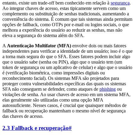
entanto, existe um trade-off bem conhecido em relação à
segurança
.
Ao integrar chaves de acesso, estas tipicamente servem como um
complemento ou substituição de senhas tradicionais, aumentando a
conveniência do sistema. É comum que tais sistemas ainda permitam
opções de fallback, como OTPs por e-mail ou logins sociais, o que
melhora a experiência do usuário ao reduzir as senhas, mas não
eleva a segurança do sistema além do SFA.
A
Autenticação Multifator (MFA)
envolve dois ou mais fatores
independentes para verificar a identidade de um usuário; isso é o que
a torna mais segura do que o SFA. Esses fatores podem incluir algo
que o usuário sabe (senha ou PIN), algo que o usuário tem (um
token de segurança ou um aplicativo de celular) e algo que o usuário
é (verificação biométrica, como impressões digitais ou
reconhecimento facial). Os sistemas MFA são projetados para
proteger contra vulnerabilidades específicas das quais os sistemas
SFA não conseguem se defender, como ataques de
phishing
ou
violações de senha. Ao usar chaves de acesso em um sistema MFA,
elas geralmente são utilizadas como uma opção MFA
autossuficiente. Nesses casos, é crucial que quaisquer métodos de
fallback ou recuperação mantenham o mesmo nível de segurança
das chaves de acesso.
2.3 Fallback e recuperação
#