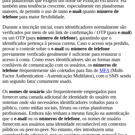
para plataformas que exigem um nome de exibição exclusivo. Há
também uma tendência crescente, especialmente em plataformas
maiores, de permitir o uso de tanto
e-mail
quanto
número de
telefone
para maior flexibilidade.
Durante a inscrição inicial, esses identificadores normalmente são
verificados por meio de um link de confirmação / OTP (para
e-mail
)
ou um OTP (para
número de telefone
), garantindo que o
identificador pertença à pessoa correta. Caso o acesso seja perdido,
provar o controle sobre o
e-mail
ou
número de telefone
previamente verificado geralmente é suficiente para restaurar o
acesso à conta. Como esses identificadores são as formas mais
confiáveis de comunicação com os usuários, os
números de
telefone
frequentemente são coletados para fins de
MFA
(Multi-
Factor Authentication - Autenticação Multifator), com o SMS sendo
um segundo fator comumente usado.
Os
nomes de usuário
são frequentemente empregados para
fornecer uma camada adicional de identidade do usuário em
sistemas onde são necessários identificadores voltados para o
público, como mídias sociais, fóruns ou certas plataformas
profissionais. Embora não tenham a mesma função na autenticação
que o
e-mail
ou os
números de telefone
, os nomes de usuário
fornecem aos usuários uma identidade reconhecível em contextos
públicos ou peer-to-peer. No entanto, eles introduzem uma
complexidade adicional, pois os usuários costumam esquecê-los e,