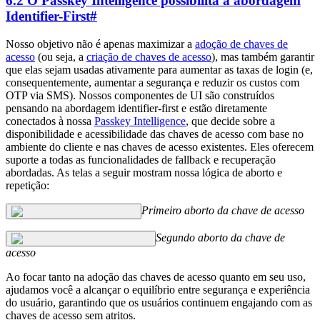
6.2 O Passkey Intelligence possibilita a abordagem
Identifier-First
#
Nosso objetivo não é apenas maximizar a
adoção de chaves de
acesso
(ou seja, a
criação de chaves de acesso
), mas também garantir
que elas sejam usadas ativamente para aumentar as taxas de login (e,
consequentemente, aumentar a segurança e reduzir os custos com
OTP via SMS). Nossos componentes de UI são construídos
pensando na abordagem identifier-first e estão diretamente
conectados à nossa
Passkey Intelligence
, que decide sobre a
disponibilidade e acessibilidade das chaves de acesso com base no
ambiente do cliente e nas chaves de acesso existentes. Eles oferecem
suporte a todas as funcionalidades de fallback e recuperação
abordadas. As telas a seguir mostram nossa lógica de aborto e
repetição:
Primeiro aborto da chave de acesso
Segundo aborto da chave de
acesso
Ao focar tanto na adoção das chaves de acesso quanto em seu uso,
ajudamos você a alcançar o equilíbrio entre segurança e experiência
do usuário, garantindo que os usuários continuem engajando com as
chaves de acesso sem atritos.