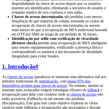
disponibilidade da chave de acesso depois que os usuários
inserem seu identificador, eliminando a iniciativa do usuário e
evitando estados de erro confusos e sem saída.
Chaves de acesso sincronizadas
são perdidas com menos
frequência do que números de celular, tornando os custos de
recuperação de chaves de acesso sincronizadas na nuvem
mais baixos do que a recuperação de MFA tradicional baseada
em OTP por SMS ao longo de um período de 36 meses.
Identificação por selfie com verificação de vivacidade
(liveness check)
permite uma recuperação de MFA inteligente
para setores regulamentados, verificando a presença física e
correspondendo os usuários a um documento de identidade
fotografado para evitar fraudes.
1. Introdução
#
As
chaves de acesso
(passkeys) se tornaram uma alternativa real aos
métodos tradicionais de
autenticação
, com
quase 95% dos
dispositivos prontos para chaves de acesso
. No entanto, mesmo os
sistemas mais avançados exigem estratégias eficazes de
fallback
e
recuperação para lidar com cenários onde as
chaves de acesso
não
estão acessíveis (Fallback) ou até mesmo são perdidas
(Recuperação). Este guia tem como objetivo explorar os vários
cenários onde fallbacks e recuperações são necessários e discutir