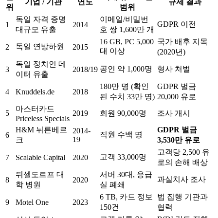
기업 / 기관
연도
규제 결과
위
범위
독일 자격 증명
이메일/비밀번
GDPR 이전
1
2014
대규모 유출
호 쌍 1,600만 개
16 GB, PC 5,000
국가 배후 지목
독일 연방하원
2
2015
대 이상
(2020년)
독일 정치인 데
공인 약 1,000명
형사 처벌
3
2018/19
이터 유출
180만 명 (확인
GDPR 벌금
4
Knuddels.de
2018
된 수치 33만 명)
20,000 유로
마스터카드
5
2019
회원 90,000명
조사 개시
Priceless Specials
H&M 뉘른베르
GDPR 벌금
2014-
직원 수백 명
6
19
크
3,530만 유로
고객당 2,500 유
고객 33,000명
7
Scalable Capital
2020
로의 손해 배상
뒤셀도르프 대
서버 30대, 응급
과실치사 조사
8
2020
학 병원
실 폐쇄
6 TB, 카드 정보
법 집행 기관과
9
Motel One
2023
150건
협력