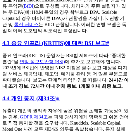
유 특임관(
BfDI
)으로 구성됩니다. 처리자의 주된 설립지가 있
는 주 DPA(예: H&M 독일의 경우 함부르크 DPA, Scalable
Capital의 경우 바이에른 DPA)가 관할권을 가집니다. 연방 기
관 및
통신 서비스
는 BfDI 관할입니다. 이러한 연방 모델은 독
일 데이터 보호법의 의도적인 특징입니다.
4.3 중요 인프라 (KRITIS)에 대한 BSI 보고
#
중요 인프라(KRITIS) 운영자는 BSI법 제8b조에 따라 "중대한
혼란"을
연방 정보보안청 (BSI)
에 추가로 보고해야 합니다.
2025년에 BSI법에 반영된 NIS2 지침은 필수 보고 대상을 디지
털 서비스 제공업체, 제조업, 폐기물 관리 등 더 많은 부문으로
확대했습니다. 보고는 단계적 타임라인을 따릅니다:
24시간 이
내 조기 경보, 72시간 이내 전체 통보, 1개월 이내 최종 보고
.
4.4 개인 통지 (제34조)
#
유출이 개인의 권리와 자유에 높은 위험을 초래할 가능성이 있
는 경우,
GDPR 제34조
는 피해 당사자에게 명확하고 쉬운 언어
로 직접 통지할 것을 요구합니다. Knuddels, Scalable Capital,
Motel One 사례 모두 제34조 의무를 촉발했습니다. 통지 실패