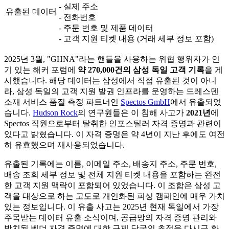
- 실제 주소
유출된 데이터
- 전화번호
- 주문 번호 및 제품 데이터
- 고객 지원 티켓 내용 (거래 세부 정보 포함)
2025년 3월, "GHNA"라는 핸들을 사용하는 위협 행위자가 인
기 있는 해커 포럼에
약 270,000건의 삼성 독일 고객 기록
을 게
시했습니다. 해당 데이터는 삼성에서 직접 유출된 것이 아니
라, 삼성 독일의 고객 지원 발권 인프라를 운영하는 드레스덴
소재 서비스 품질 측정 파트너인
Spectos GmbH
에서 유출되었
습니다.
Hudson Rock
의 연구원들은 이 침해 사고가
2021년
에
Spectos 직원으로부터 탈취한 인포스틸러 자격 증명과 관련이
있다고 밝혔습니다. 이 자격 증명은 약 4년이 지난 후에도 여전
히 유효했으며 재사용되었습니다.
유출된 기록에는 이름, 이메일 주소, 배송지 주소, 주문 번호,
배송 조회 세부 정보 및 전체 지원 티켓 내용을 포함하는 완전
한 고객 지원 맥락이 포함되어 있었습니다. 이 조합은 삼성 고
객을 대상으로 하는 고도로 개인화된 피싱 캠페인에 매우 가치
있는 정보입니다. 이 유출 사고는 2025년 현재 독일에서 가장
주목받는 데이터 유출 소식이며, 공급망의 자격 증명 관리와
방치된 벤더 자격 증명에 대한 규제 당국의 초점을 다시금 환