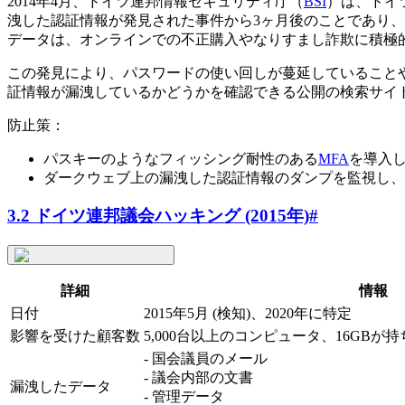
2014年4月、ドイツ連邦情報セキュリティ庁（
BSI
）は、ドイ
洩した認証情報が発見された事件から3ヶ月後のことであり、
データは、オンラインでの不正購入やなりすまし詐欺に積極
この発見により、パスワードの使い回しが蔓延していること
証情報が漏洩しているかどうかを確認できる公開の検索サイ
防止策：
パスキーのようなフィッシング耐性のある
MFA
を導入
ダークウェブ上の漏洩した認証情報のダンプを監視し、
3.2 ドイツ連邦議会ハッキング (2015年)
#
詳細
情報
日付
2015年5月 (検知)、2020年に特定
影響を受けた顧客数
5,000台以上のコンピュータ、16GB
- 国会議員のメール
- 議会内部の文書
漏洩したデータ
- 管理データ