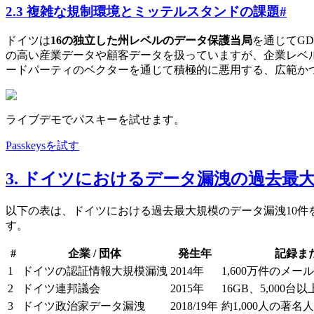
2.3 複雑な規制環境とミッテルスタンドの課題
#
ドイツは
16の独立した州レベルのデータ保護当局
を通じてG
の高い産業データや顧客データを扱っていますが、企業レベ
ードパーティのベクターを通じて積極的に悪用する、広範か
ライブデモでパスキーを試せます。
Passkeysを試す
3. ドイツにおけるデータ漏洩の過去最大
以下の表は、ドイツにおける過去最大規模のデータ漏洩10
す。
#
企業 / 団体
発生年
記録ま
1
ドイツの認証情報大規模漏洩
2014年
1,600万件のメー
2
ドイツ連邦議会
2015年
16GB、5,000台以
3
ドイツ政治家データ漏洩
2018/19年
約1,000人の著名人