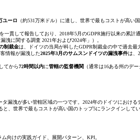
0万ユーロ
（約531万米ドル）に達し、世界で最もコストが高い
を一貫して報告しており、2018年5月のGDPR施行以来の累計通知
タ漏洩に関する調査 2021年および2024年」）。
ロの制裁金
は、ドイツの当局が科したGDPR制裁金の中で過去最
の顧客情報が漏洩した
2025年3月のサムスンドイツの漏洩事件
は、
識してから
72時間以内
に
管轄の監督機関
（通常は16ある州のデ
。
タ漏洩が多い管轄区域の一つです。2024年のドイツにおける
ると、世界で最もコストが高い国のトップ5にランクインしてい
ム向けの実践ガイド、展開パターン、KPI。