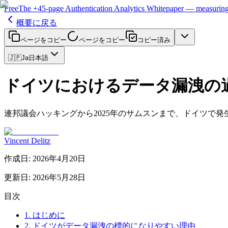
Free
The
+45-page
Authentication
Analytics Whitepaper
— measuring 
概要に戻る
ページをコピー
ページをコピー
コピー済み
🇯🇵
Ja
日本語
ドイツにおけるデータ漏洩の過去最
連邦議会ハッキングから2025年のサムスンまで、ドイツで発
Vincent Delitz
作成日
:
2026年4月20日
更新日
:
2026年5月28日
目次
1. はじめに
2. ドイツがデータ漏洩の標的になりやすい理由