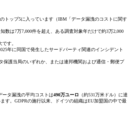
国のトップ5に入っています（IBM「データ漏洩のコストに関す
数は7万7,000件を超え、ある調査対象年だけで約3万2,000
大です。
2025年に同国で発生したサードパーティ関連のインシデント
ータ保護当局のいずれか、または連邦機関および通信・郵便プ
データ漏洩の平均コストは
490万ユーロ
（約531万米ドル）に達
ます。GDPRの施行以来、ドイツの組織はEU加盟国の中で最