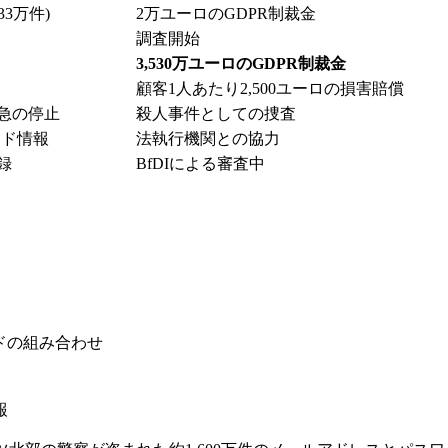
33万件)
2万ユーロのGDPR制裁金
調査開始
3,530万ユーロのGDPR制裁金
顧客1人あたり2,500ユーロの損害賠償
救急の停止
殺人事件としての捜査
ード情報
法執行機関との協力
録
BfDIによる審査中
ードの組み合わせ
報