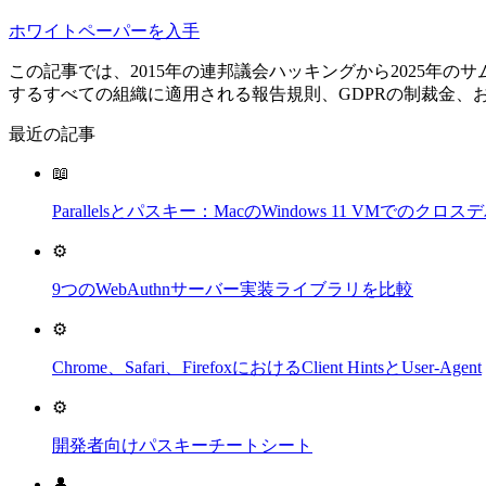
ホワイトペーパーを入手
この記事では、2015年の連邦議会ハッキングから2025年
するすべての組織に適用される報告規則、GDPRの制裁金、
最近の記事
📖
Parallelsとパスキー：MacのWindows 11 VMでの
⚙️
9つのWebAuthnサーバー実装ライブラリを比較
⚙️
Chrome、Safari、FirefoxにおけるClient HintsとUser-Agent
⚙️
開発者向けパスキーチートシート
👤