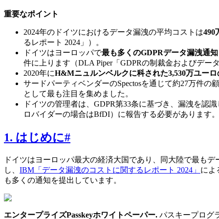
重要なポイント
2024年のドイツにおけるデータ漏洩の平均コストは
49
るレポート 2024」）。
ドイツはヨーロッパで
最も多くのGDPRデータ漏洩通知
件に上ります（DLA Piper「GDPRの制裁金およびデー
2020年に
H&Mニュルンベルクに科された3,530万ユー
サードパーティベンダーのSpectosを通じて約27万件
として最も注目を集めました。
ドイツの管理者は、GDPR第33条に基づき、漏洩を認
ロバイダーの場合はBfDI）に報告する必要があります
1. はじめに
#
ドイツはヨーロッパ最大の経済大国であり、同大陸で最もデー
し、
IBM「データ漏洩のコストに関するレポート 2024」
によ
も多くの通知を提出しています。
エンタープライズPasskeyホワイトペーパー
.
パスキープログラ