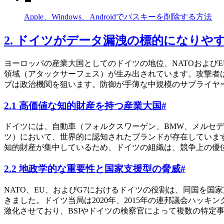
Apple、Windows、Androidでパスキーを削除する方法
2. ドイツがデータ漏洩の標的になりや
ヨーロッパの産業大国としてのドイツの地位、NATOおよび
領域（アタックサーフェス）が生み出されています。攻撃者
プは政治機関を狙います。防御が手薄な中規模のサプライヤ
2.1 高価値な知的財産を持つ産業大国
#
ドイツには、自動車（フォルクスワーゲン、BMW、メルセデ
ツ）において、世界的に認知されたブランドが存在していま
知的財産が集中しているため、ドイツの組織は、競争上の優
2.2 地政学的な重要性と国家支援型の脅威
#
NATO、EU、およびG7におけるドイツの役割は、同国を国家
きました。ドイツ当局は2020年、2015年の連邦議会ハッキ
激化させており、BSIやドイツの検察官によって複数の特定