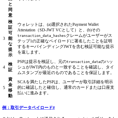
と
同
意
検
ウォレットは、(a)選択されたPayment Wallet
証
Attestation（SD-JWT VCとして）と、(b)その
可
クレームがユーザーがス
transaction_data_hashes
3
能
テップ1の正確なペイロードに署名したことを証明
な
するキーバインディングJWTを含む検証可能な提示
提
を返します。
示
PSPは提示を検証し、元の
のハッ
transaction_data
検
4
シュがJWT内のものと一致することを確認し、タイ
証
ムスタンプが最近のものであることを保証します。
資
SCAを満たしたPSPは、ユーザーが取引詳細を明示
金
的に確認したと確信し、通常のカードまたは口座支
5
移
払いに進みます。
動
例：取引データペイロード
#