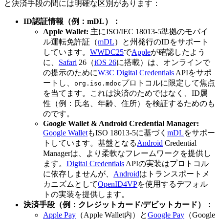
と決済手段の間には明確な区別があります：
ID認証情報（例：mDL）：
Apple Wallet:
主にISO/IEC 18013-5準拠のモバイ
ル運転免許証（
mDL
）と州発行のIDをサポート
しています。
WWDC25
で
Apple
が確認したよう
に、
Safari
26（
iOS 26
に搭載）は、オンラインで
の提示のために
W3C
Digital Credentials
APIをサポ
ートし、
プロトコルに限定して焦点
org.iso.mdoc
を当てます。これは決済のためではなく、ID属
性（例：氏名、年齢、住所）を検証するためのも
のです。
Google Wallet & Android Credential Manager:
Google Wallet
もISO 18013-5に基づく
mDL
をサポー
トしています。基盤となる
Android
Credential
Managerは、より柔軟なフレームワークを提供し
ます。
Digital Credentials
APIの実装はプロトコル
に依存しませんが、
Android
はトランスポートメ
カニズムとして
OpenID4VP
を使用するデフォル
トの実装を提供します。
決済手段（例：クレジットカード/デビットカード）：
Apple Pay
（Apple Wallet内）と
Google Pay
（Google