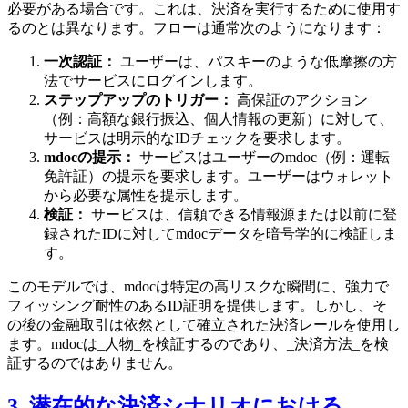
必要がある場合です。これは、決済を実行するために使用す
るのとは異なります。フローは通常次のようになります：
一次認証：
ユーザーは、パスキーのような低摩擦の方
法でサービスにログインします。
ステップアップのトリガー：
高保証のアクション
（例：高額な銀行振込、個人情報の更新）に対して、
サービスは明示的なIDチェックを要求します。
mdocの提示：
サービスはユーザーのmdoc（例：運転
免許証）の提示を要求します。ユーザーはウォレット
から必要な属性を提示します。
検証：
サービスは、信頼できる情報源または以前に登
録されたIDに対してmdocデータを暗号学的に検証しま
す。
このモデルでは、mdocは特定の高リスクな瞬間に、強力で
フィッシング耐性のあるID証明を提供します。しかし、そ
の後の金融取引は依然として確立された決済レールを使用し
ます。mdocは_人物_を検証するのであり、_決済方法_を検
証するのではありません。
3. 潜在的な決済シナリオにおける