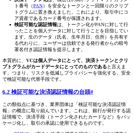
ト番号（
PAN
）を安全なトークンと一回限りのクリプ
トグラムに置き換えました。これにより、取引中にコ
ア資産であるカード番号が保護されます。
検証可能な認証情報
は、トークン化がPANに対して行
ったことを個人データに対して行うことを目指してい
ます。生のデータ（氏名、生年月日、住所）を共有す
る代わりに、ユーザーは信頼できる発行者からの暗号
署名付き認証情報を提示します。
本質的に、
VCは個人データにとって、決済トークンとクリ
プトグラムがカードデータにとってのものである
と言えま
す。つまり、リスクを低減しプライバシーを強化する、安全
で検証可能な代替手段です。
6.2 検証可能な決済認証情報の台頭
#
この類似点に基づき、業界団体は「検証可能な決済認証情
報」の概念に取り組んでいます。これは、銀行が発行する認
証情報で、決済手段（トークン化されたカードなど）をパッ
ケージ化し、取引の承認に使用できるものです。