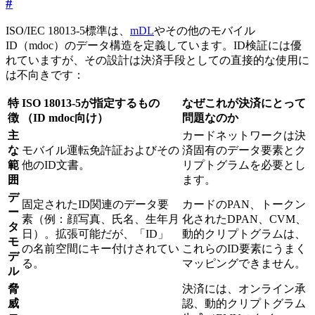
#
ISO/IEC 18013-5標準は、
mDL
やその他のモバイル
ID（mdoc）のデータ構造を定義しています。ID検証には優
れていますが、その設計は決済手段としての直接的な使用に
は不向きです：
特
ISO 18013-5が指定するもの
なぜこれが決済にとって
徴
（ID mdoc向け）
問題なのか
主
カードネットワークは決
な
モバイル運転免許証およびその
済固有のデータ要素とク
範
他のID文書。
リプトグラムを必要とし
囲
ます。
デ
固定されたID関連のデータ要
カードのPAN、トークン
ー
素（例：顔写真、氏名、生年月
化されたDPAN、CVM、
タ
日）。拡張可能だが、「ID」
動的クリプトグラムは、
モ
の名前空間にキー付けされてい
これらのID要素にうまく
デ
る。
マッピングできません。
ル
脅
決済には、オンライン承
威
認、動的クリプトグラム