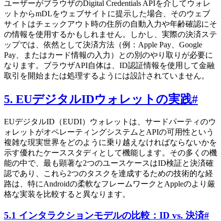
ユーザーがブラウザのDigital Credentials APIを介してウォレ
ットからmDLをウェブサイトに提示した場合、そのウェブ
サイトはチェックアウト時の住所の自動入力や年齢確認にそ
の情報を使用するかもしれません。しかし、実際の決済ステ
ップでは、依然として決済方法（例：Apple Pay、Google
Pay、またはカード情報の入力）との別のやり取りが必要に
なります。ブラウザAPI自体は、ID認証情報を使用して金融
取引を開始または処理するようには設計されていません。
5. EUデジタルIDウォレットの実践
#
EUデジタルID（EUDI）ウォレットは、サードパーティのウ
ォレットがオペレーティングシステムとAPIの可用性という
複雑な現実世界をどのように乗り越えなければならないかを
示す優れたケーススタディとして機能します。その多くの機
能の中で、最も顕著な2つのユースケースはID検証と決済確
認であり、これら2つのタスクを達成するための技術的な経
路は、特にAndroidの柔軟なフレームワークとAppleのより厳
格な実装を比較すると異なります。
5.1 インタラクションモデルの比較：ID vs. 決済
#