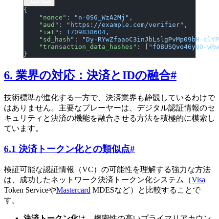
{
    "nonce"
: 
"n-0S6_WzA2Mj"
,
    "aud"
: 
"https://example.com/verifier"
,
    "iat"
: 
1709838604
,
    "sd_hash"
: 
"Dy-RYwZfaaoC3inJbLslgPvMp09bH-clYP
    "transaction_data_hashes"
: [
"fOBUSQvo46yQO-wRw
}
6. 業界の対応：決済とIDの融合
#
技術標準が進化する一方で、決済業界も静観しているわけで
はありません。主要なプレーヤーは、デジタル認証情報のセ
キュリティと決済の機能を融合させる方法を積極的に模索し
ています。
6.1 決済トークン化との類似点
#
検証可能な認証情報（VC）の可能性を理解する強力な方法
は、成功したネットワーク決済トークン化システム（
Visa
Token Serviceや
Mastercard
MDESなど）と比較することで
す。
決済トークン化
は、機密性の高いプライマリアカウン