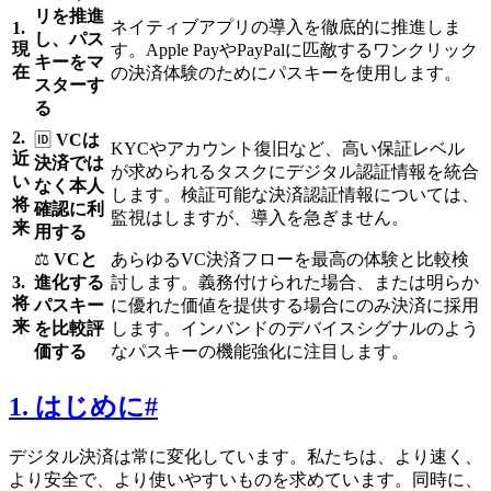
リを推進
ネイティブアプリの導入を徹底的に推進しま
1.
し、パス
現
す。Apple PayやPayPalに匹敵するワンクリック
キーをマ
在
の決済体験のためにパスキーを使用します。
スターす
る
2.
🆔
VCは
KYCやアカウント復旧など、高い保証レベル
近
決済では
が求められるタスクにデジタル認証情報を統合
い
なく本人
します。検証可能な決済認証情報については、
将
確認に利
監視はしますが、導入を急ぎません。
来
用する
⚖️
VCと
あらゆるVC決済フローを最高の体験と比較検
3.
進化する
討します。義務付けられた場合、または明らか
将
パスキー
に優れた価値を提供する場合にのみ決済に採用
来
を比較評
します。インバンドのデバイスシグナルのよう
価する
なパスキーの機能強化に注目します。
1. はじめに
#
デジタル決済は常に変化しています。私たちは、より速く、
より安全で、より使いやすいものを求めています。同時に、