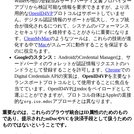
Walletや他の登録済みサードパーティ文書プロバイダー
アプリから検証可能な情報を要求できますが、より汎
用的な
OpenID4VP
プロトコルはサポートしていませ
ん。デジタル認証情報のサポートが拡大し、ウェブ統
合が強化されるにつれて、システムのパフォーマンス
とセキュリティを維持することがさらに重要になりま
す。
CleanMyMac
のようなツールは、これらの技術が進
化する中で
Mac
がスムーズに動作することを保証する
のに役立ちます。
Googleのスタンス：
AndroidのCredential Managerは、サ
ードパーティのウォレットが認証情報リクエストのハ
ンドラとして登録することを許可します。
Chrome
での
Digital Credentials APIの実装は、
OpenID4VP
を主要なト
ランスポートプロトコルとして使用することに焦点を
当てています。OpenID4VPはmdocをペイロードとして
運ぶことができますが、プロトコル自体はAppleの直接
的な
アプローチとは異なります。
org.iso.mdoc
重要なのは、これらのブラウザ統合はID属性のためのもの
であり、提示されたmDocやVCを決済手段として扱うための
ものではないということです。