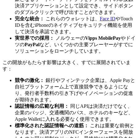
決済アプリケーションとして設定でき、サイドボタン
のダブルクリックで呼び出すことができます。
完全な統合：
これらのウォレットは、
Face ID
やTouch
IDを含むiPhoneのネイティブセキュリティ機能を使用
して決済を承認できます。
実世界での採用：
ノルウェーの
Vipps MobilePay
やドイ
ツの
PayPal
など、いくつかの主要プレーヤーがすでに
ソリューションをローンチしています。
この開放がもたらす影響は大きく、すでに展開されていま
す：
競争の激化：
銀行やフィンテック企業は、Apple Payと
自社プラットフォーム上で直接競争できるようにな
り、発行者手数料の引き下げやイノベーションの促進
が期待されます。
認証情報の広範な利用：
同じAPIは決済だけでなく、
企業のバッジ、交通機関のパス、ホテルのキーなど、
Apple Walletに入れる必要なく使用できます。
標準化された認証情報への道筋：
これは重要な前例と
なります。決済アプリのNFCインターフェースを開放