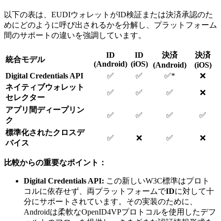
以下の表は、EUDIウォレットがID検証または決済承認のた
めにどのように呼び出されるかを分解し、プラットフォーム
間のサポートの違いを強調しています。
ID
ID
決済
決済
統合モデル
(Android)
(iOS)
(Android)
(iOS)
Digital Credentials API
✅
✅
✅*
❌
ネイティブウォレット
✅
✅
✅
❌
セレクター
アプリ間ディープリン
✅
✅
✅
✅
ク
標準化されたクロスデ
✅
❌
✅
❌
バイス
比較からの重要なポイント：
Digital Credentials API:
この新しいW3C標準はプロト
コルに依存せず、両プラットフォームで
ID
に対して十
分にサポートされています。その実装のために、
Androidは柔軟なOpenID4VPプロトコルを使用したデフ