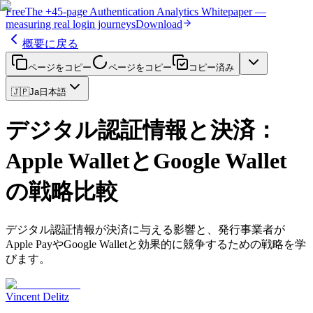
Free
The
+45-page
Authentication
Analytics Whitepaper
—
measuring real login journeys
Download
概要に戻る
ページをコピー
ページをコピー
コピー済み
🇯🇵
Ja
日本語
デジタル認証情報と決済：
Apple WalletとGoogle Wallet
の戦略比較
デジタル認証情報が決済に与える影響と、発行事業者が
Apple PayやGoogle Walletと効果的に競争するための戦略を学
びます。
Vincent Delitz