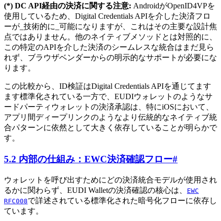
(*) DC API経由の決済に関する注意:
AndroidがOpenID4VPを
使用しているため、Digital Credentials APIを介した決済フロ
ーが_技術的に_可能になりますが、これはその主要な設計焦
点ではありません。他のネイティブメソッドとは対照的に、
この特定のAPIを介した決済のシームレスな統合はまだ見ら
れず、ブラウザベンダーからの明示的なサポートが必要にな
ります。
この比較から、ID検証はDigital Credentials APIを通じてます
ます標準化されている一方で、EUDIウォレットのようなサ
ードパーティウォレットの決済承認は、特にiOSにおいて、
アプリ間ディープリンクのようなより伝統的なネイティブ統
合パターンに依然として大きく依存していることが明らかで
す。
5.2 内部の仕組み：EWC決済確認フロー
#
ウォレットを呼び出すためにどの決済統合モデルが使用され
るかに関わらず、EUDI Walletの決済確認の核心は、
EWC
で詳述されている標準化された暗号化フローに依存し
RFC008
ています。