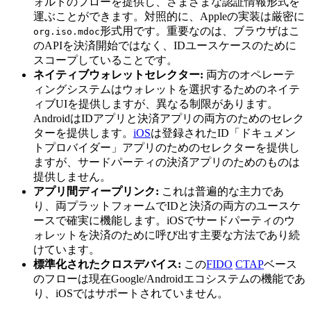
ォルトのフローを提供し、さまざまな認証情報形式を
運ぶことができます。対照的に、Appleの実装は厳密に
形式用です。重要なのは、ブラウザはこ
org.iso.mdoc
のAPIを決済開始ではなく、IDユースケースのために
スコープしていることです。
ネイティブウォレットセレクター:
両方のオペレーテ
ィングシステムはウォレットを選択するためのネイテ
ィブUIを提供しますが、異なる制限があります。
AndroidはIDアプリと決済アプリの両方のためのセレク
ターを提供します。
iOS
は登録されたID「ドキュメン
トプロバイダー」アプリのためのセレクターを提供し
ますが、サードパーティの決済アプリのためのものは
提供しません。
アプリ間ディープリンク:
これは普遍的な主力であ
り、両プラットフォームでIDと決済の両方のユースケ
ースで確実に機能します。iOSでサードパーティのウ
ォレットを決済のために呼び出す主要な方法であり続
けています。
標準化されたクロスデバイス:
この
FIDO
CTAP
ベース
のフローは現在Google/Androidエコシステムの機能であ
り、iOSではサポートされていません。