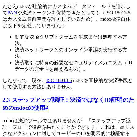
たとえmdocが理論的にカスタムデータフィールドを追加し
て
PAN
や決済トークンを保持できたとしても（ISO 18013-5
はカスタム名前空間を許可しているため）、mdoc標準自体
は以下を定義していません：
動的な決済クリプトグラムを生成または処理する方
法。
決済ネットワークとのオンライン承認を実行する方
法。
決済取引に特有の必要なセキュリティメカニズム（ID
データの完全性を超えるもの）。
したがって、現在、
ISO 18013-5
mdocを直接的な決済手段と
して使用する方法はありません。
2.3 ステップアップ認証：決済ではなくID証明のた
めのmdocの使用
#
mdocは決済ツールではありませんが、「ステップアップ認
証」フローで役割を果たすことができます。これは、高リス
クなアクションに対してユーザーのIDを明示的に検証する