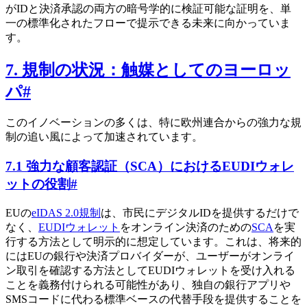
がIDと決済承認の両方の暗号学的に検証可能な証明を、単
一の標準化されたフローで提示できる未来に向かっていま
す。
7. 規制の状況：触媒としてのヨーロッ
パ
#
このイノベーションの多くは、特に欧州連合からの強力な規
制の追い風によって加速されています。
7.1 強力な顧客認証（SCA）におけるEUDIウォレ
ットの役割
#
EUの
eIDAS 2.0規制
は、市民にデジタルIDを提供するだけで
なく、
EUDIウォレット
をオンライン決済のための
SCA
を実
行する方法として明示的に想定しています。これは、将来的
にはEUの銀行や決済プロバイダーが、ユーザーがオンライ
ン取引を確認する方法としてEUDIウォレットを受け入れる
ことを義務付けられる可能性があり、独自の銀行アプリや
SMSコードに代わる標準ベースの代替手段を提供することを