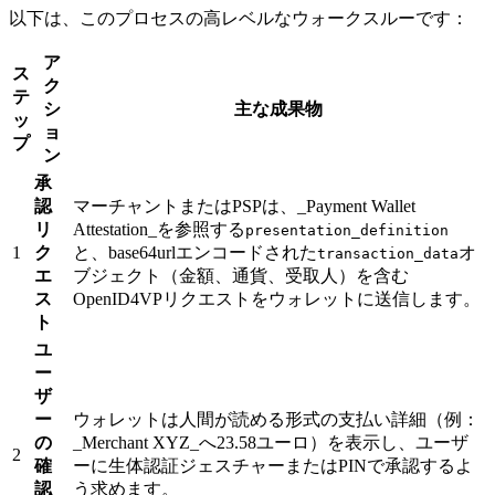
以下は、このプロセスの高レベルなウォークスルーです：
ア
ス
ク
テ
シ
主な成果物
ッ
ョ
プ
ン
承
認
マーチャントまたはPSPは、_Payment Wallet
リ
Attestation_を参照する
presentation_definition
1
ク
と、base64urlエンコードされた
オ
transaction_data
エ
ブジェクト（金額、通貨、受取人）を含む
ス
OpenID4VPリクエストをウォレットに送信します。
ト
ユ
ー
ザ
ー
ウォレットは人間が読める形式の支払い詳細（例：
の
_Merchant XYZ_へ23.58ユーロ）を表示し、ユーザ
2
確
ーに生体認証ジェスチャーまたはPINで承認するよ
認
う求めます。