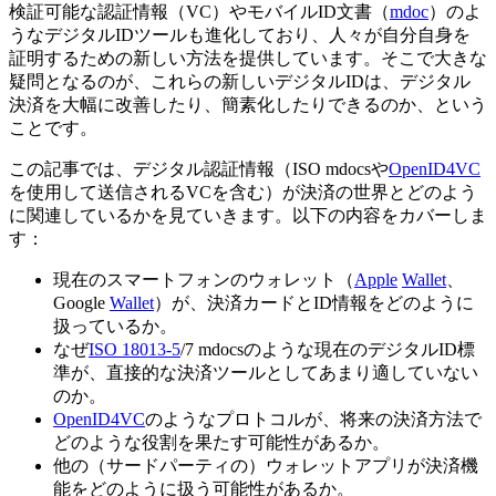
検証可能な認証情報（VC）やモバイルID文書（
mdoc
）のよ
うなデジタルIDツールも進化しており、人々が自分自身を
証明するための新しい方法を提供しています。そこで大きな
疑問となるのが、これらの新しいデジタルIDは、デジタル
決済を大幅に改善したり、簡素化したりできるのか、という
ことです。
この記事では、デジタル認証情報（ISO mdocsや
OpenID4VC
を使用して送信されるVCを含む）が決済の世界とどのよう
に関連しているかを見ていきます。以下の内容をカバーしま
す：
現在のスマートフォンのウォレット（
Apple
Wallet
、
Google
Wallet
）が、決済カードとID情報をどのように
扱っているか。
なぜ
ISO 18013-5
/7 mdocsのような現在のデジタルID標
準が、直接的な決済ツールとしてあまり適していない
のか。
OpenID4VC
のようなプロトコルが、将来の決済方法で
どのような役割を果たす可能性があるか。
他の（サードパーティの）ウォレットアプリが決済機
能をどのように扱う可能性があるか。