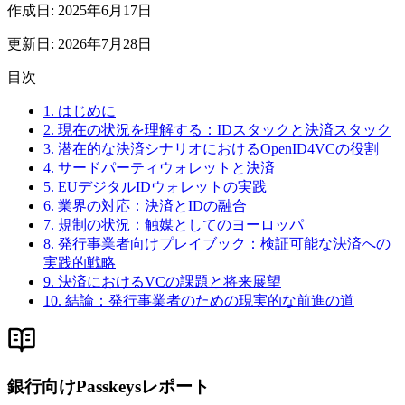
作成日
:
2025年6月17日
更新日
:
2026年7月28日
目次
1. はじめに
2. 現在の状況を理解する：IDスタックと決済スタック
3. 潜在的な決済シナリオにおけるOpenID4VCの役割
4. サードパーティウォレットと決済
5. EUデジタルIDウォレットの実践
6. 業界の対応：決済とIDの融合
7. 規制の状況：触媒としてのヨーロッパ
8. 発行事業者向けプレイブック：検証可能な決済への
実践的戦略
9. 決済におけるVCの課題と将来展望
10. 結論：発行事業者のための現実的な前進の道
銀行向けPasskeysレポート