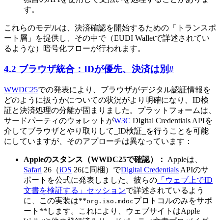
す。
これらのモデルは、決済確認を開始するための「トランスポ
ート層」を提供し、その中で（EUDI Walletで詳述されてい
るような）暗号化フローが行われます。
4.2 ブラウザ統合：IDが優先、決済は別
#
WWDC25
での発表により、ブラウザがデジタル認証情報を
どのように扱うかについての状況がより明確になり、ID検
証と決済処理の分離が固まりました。プラットフォームは、
サードパーティのウォレットが
W3C
Digital Credentials APIを
介してブラウザとやり取りして_ID検証_を行うことを可能
にしていますが、そのアプローチは異なっています：
Appleのスタンス（WWDC25で確認）：
Appleは、
Safari
26（
iOS
26に同梱）で
Digital Credentials
APIのサ
ポートを公式に発表しました。彼らの
「ウェブ上でID
文書を検証する」セッション
で詳述されているよう
に、この実装は**
プロトコルのみをサポ
org.iso.mdoc
ート**します。これにより、ウェブサイトはApple