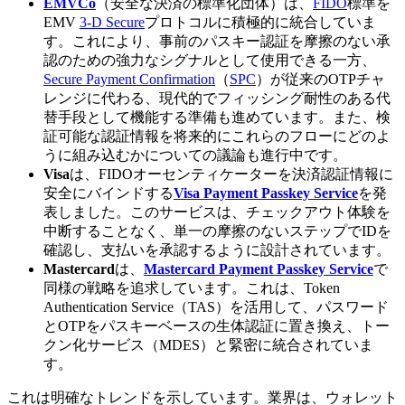
EMVCo
（安全な決済の標準化団体）は、
FIDO
標準を
EMV
3-D Secure
プロトコルに積極的に統合していま
す。これにより、事前のパスキー認証を摩擦のない承
認のための強力なシグナルとして使用できる一方、
Secure Payment Confirmation
（
SPC
）が従来のOTPチャ
レンジに代わる、現代的でフィッシング耐性のある代
替手段として機能する準備も進めています。また、検
証可能な認証情報を将来的にこれらのフローにどのよ
うに組み込むかについての議論も進行中です。
Visa
は、FIDOオーセンティケーターを決済認証情報に
安全にバインドする
Visa Payment Passkey Service
を発
表しました。このサービスは、チェックアウト体験を
中断することなく、単一の摩擦のないステップでIDを
確認し、支払いを承認するように設計されています。
Mastercard
は、
Mastercard Payment Passkey Service
で
同様の戦略を追求しています。これは、Token
Authentication Service（TAS）を活用して、パスワード
とOTPをパスキーベースの生体認証に置き換え、トー
クン化サービス（MDES）と緊密に統合されていま
す。
これは明確なトレンドを示しています。業界は、ウォレット