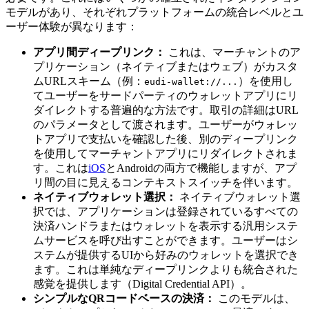
モデルがあり、それぞれプラットフォームの統合レベルとユ
ーザー体験が異なります：
アプリ間ディープリンク：
これは、マーチャントのア
プリケーション（ネイティブまたはウェブ）がカスタ
ムURLスキーム（例：
）を使用し
eudi-wallet://...
てユーザーをサードパーティのウォレットアプリにリ
ダイレクトする普遍的な方法です。取引の詳細はURL
のパラメータとして渡されます。ユーザーがウォレッ
トアプリで支払いを確認した後、別のディープリンク
を使用してマーチャントアプリにリダイレクトされま
す。これは
iOS
とAndroidの両方で機能しますが、アプ
リ間の目に見えるコンテキストスイッチを伴います。
ネイティブウォレット選択：
ネイティブウォレット選
択では、アプリケーションは登録されているすべての
決済ハンドラまたはウォレットを表示する汎用システ
ムサービスを呼び出すことができます。ユーザーはシ
ステムが提供するUIから好みのウォレットを選択でき
ます。これは単純なディープリンクよりも統合された
感覚を提供します（Digital Credential API）。
シンプルなQRコードベースの決済：
このモデルは、