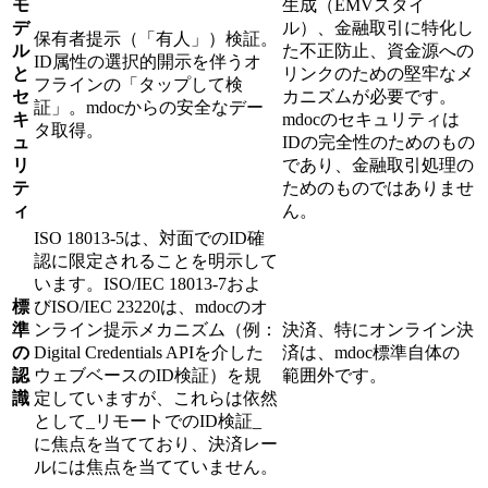
モ
生成（EMVスタイ
デ
ル）、金融取引に特化し
保有者提示（「有人」）検証。
ル
た不正防止、資金源への
ID属性の選択的開示を伴うオ
と
リンクのための堅牢なメ
フラインの「タップして検
セ
カニズムが必要です。
証」。mdocからの安全なデー
キ
mdocのセキュリティは
タ取得。
ュ
IDの完全性のためのもの
リ
であり、金融取引処理の
テ
ためのものではありませ
ィ
ん。
ISO 18013-5は、対面でのID確
認に限定されることを明示して
います。ISO/IEC 18013-7およ
標
びISO/IEC 23220は、mdocのオ
準
ンライン提示メカニズム（例：
決済、特にオンライン決
の
Digital Credentials APIを介した
済は、mdoc標準自体の
認
ウェブベースのID検証）を規
範囲外です。
識
定していますが、これらは依然
として_リモートでのID検証_
に焦点を当てており、決済レー
ルには焦点を当てていません。