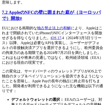
意味します。
7.2 AppleのNFCの壁に囲まれた庭が（ヨーロッパ
で）開放
#
EUにおける画期的な
独占禁止法上の和解
により、Appleはこ
れまで閉鎖されていたiPhoneのNFCインターフェースを開放
せざるを得なくなりました。
iOS 17
.4（2024年3月5日リリー
ス）以降、Appleは必要なAPIを実装し、ユーザーがデフォ
ルトの非接触決済アプリを選択できるようにし、欧州委員会
の拘束力のある期限である2024年7月25日を満たしました。
これはもはや将来の見通しではなく、欧州経済領域（EEA）
における現在の現実です。
この変化は、サードパーティのウォレットアプリがiOS上で
独自のタップ＆ペイソリューションを提供できるようになっ
たことを意味し、Apple Payの長年の独占に終止符を打ちま
した。開発者が利用できるようになった主な機能は以下の通
りです：
デフォルトウォレットの選択：
EEAのユーザーは、対
象となるサードパーティアプリをデフォルトの非接触