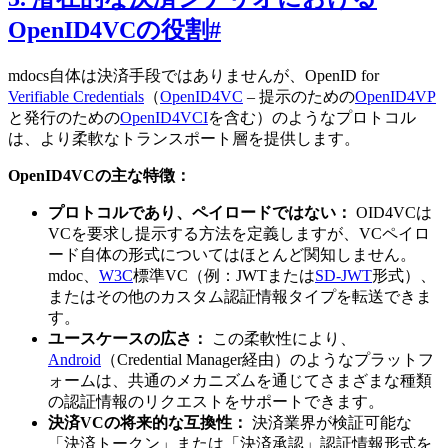
OpenID4VCの役割
#
mdocs自体は決済手段ではありませんが、OpenID for
Verifiable Credentials
（
OpenID4VC
– 提示のための
OpenID4VP
と発行のための
OpenID4VCI
を含む）のようなプロトコル
は、より柔軟なトランスポート層を提供します。
OpenID4VCの主な特徴：
プロトコルであり、ペイロードではない：
OID4VCは
VCを要求し提示する方法を定義しますが、VCペイロ
ード自体の形式についてはほとんど関知しません。
mdoc、
W3C
標準VC（例：JWTまたは
SD-JWT
形式）、
またはその他のカスタム認証情報タイプを転送できま
す。
ユースケースの広さ：
この柔軟性により、
Android
（Credential Manager経由）のようなプラットフ
ォームは、共通のメカニズムを通じてさまざまな種類
の認証情報のリクエストをサポートできます。
決済VCの将来的な互換性：
決済業界が検証可能な
「決済トークン」または「決済承認」認証情報形式を