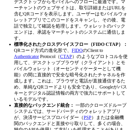
デスクトップからモバイルへのフローに最適です。マ
ーチャントのウェブサイトは、取引詳細またはURLを
含むQRコードを表示します。ユーザーはモバイルウォ
レットアプリでこのコードをスキャンし、その後、電
話で独立して確認を処理します。ウォレットのバック
エンドは、承認をマーチャントのシステムに通信しま
す。
標準化されたクロスデバイスフロー（FIDO CTAP）：
QRコード方式の進化形で、
FIDO
のClient to
Authenticator
Protocol（
CTAP
）のようなプロトコルを使
用して、デスクトップブラウザ（クライアント）とモ
バイルウォレット（オーセンティケーターとして機
能）の間に直接的で安全な暗号化されたチャネルを作
成します。これは、ブラウザと電話が直接通信するた
め、単純なQRコードよりも安全であり、Googleがパス
キーとデジタル認証情報の両方で強力にサポートして
いるモデルです。
直接的なバックエンド統合：
一部のクローズドループ
システムでは、サードパーティのウォレットアプリ
が、決済サービスプロバイダー（
PSP
）または金融機
関のバックエンドと直接やり取りして、多くの場合、
独自のAPIを使用して支払いを処理することがありま