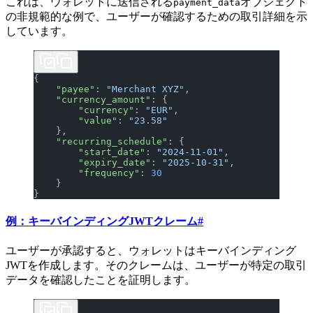
これは、ウォレットに送信される
オブジェクト
payment_data
の非規範的な例で、ユーザーが確認するための取引詳細を示
しています。
{
    "payee"
: 
"Merchant XYZ"
,
    "currency_amount"
: {
        "currency"
: 
"EUR"
,
        "value"
: 
"23.58"
    },
    "recurring_schedule"
: {
        "start_date"
: 
"2024-11-01"
,
        "expiry_date"
: 
"2025-10-31"
,
        "frequency"
: 
30
    }
}
例：キーバインディングJWTクレーム
#
ユーザーが承認すると、ウォレットはキーバインディング
JWTを作成します。そのクレームは、ユーザーが特定の取引
データを確認したことを証明します。