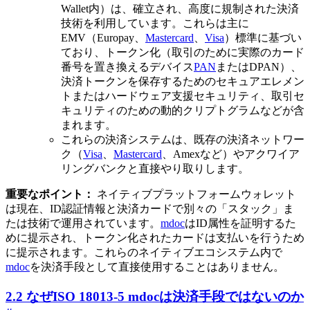
Wallet内）は、確立され、高度に規制された決済
技術を利用しています。これらは主に
EMV（Europay、
Mastercard
、
Visa
）標準に基づい
ており、トークン化（取引のために実際のカード
番号を置き換えるデバイス
PAN
またはDPAN）、
決済トークンを保存するためのセキュアエレメン
トまたはハードウェア支援セキュリティ、取引セ
キュリティのための動的クリプトグラムなどが含
まれます。
これらの決済システムは、既存の決済ネットワー
ク（
Visa
、
Mastercard
、Amexなど）やアクワイア
リングバンクと直接やり取りします。
重要なポイント：
ネイティブプラットフォームウォレット
は現在、ID認証情報と決済カードで別々の「スタック」ま
たは技術で運用されています。
mdoc
はID属性を証明するた
めに提示され、トークン化されたカードは支払いを行うため
に提示されます。これらのネイティブエコシステム内で
mdoc
を決済手段として直接使用することはありません。
2.2 なぜISO 18013-5 mdocは決済手段ではないのか