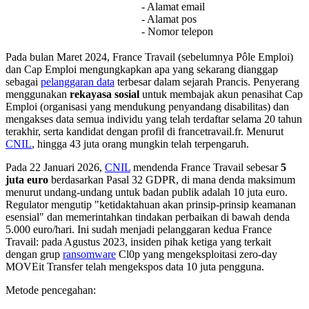
- Alamat email
- Alamat pos
- Nomor telepon
Pada bulan Maret 2024, France Travail (sebelumnya Pôle Emploi)
dan Cap Emploi mengungkapkan apa yang sekarang dianggap
sebagai
pelanggaran data
terbesar dalam sejarah Prancis. Penyerang
menggunakan
rekayasa sosial
untuk membajak akun penasihat Cap
Emploi (organisasi yang mendukung penyandang disabilitas) dan
mengakses data semua individu yang telah terdaftar selama 20 tahun
terakhir, serta kandidat dengan profil di francetravail.fr. Menurut
CNIL
, hingga 43 juta orang mungkin telah terpengaruh.
Pada 22 Januari 2026,
CNIL
mendenda France Travail sebesar
5
juta euro
berdasarkan Pasal 32 GDPR, di mana denda maksimum
menurut undang-undang untuk badan publik adalah 10 juta euro.
Regulator mengutip "ketidaktahuan akan prinsip-prinsip keamanan
esensial" dan memerintahkan tindakan perbaikan di bawah denda
5.000 euro/hari. Ini sudah menjadi pelanggaran kedua France
Travail: pada Agustus 2023, insiden pihak ketiga yang terkait
dengan grup
ransomware
Cl0p yang mengeksploitasi zero-day
MOVEit Transfer telah mengekspos data 10 juta pengguna.
Metode pencegahan: