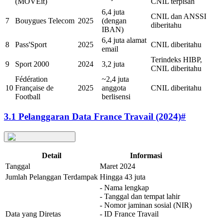
(MOVEit)
CNIL terpisah
6,4 juta
CNIL dan ANSSI
7
Bouygues Telecom
2025
(dengan
diberitahu
IBAN)
6,4 juta alamat
8
Pass'Sport
2025
CNIL diberitahu
email
Terindeks HIBP,
9
Sport 2000
2024
3,2 juta
CNIL diberitahu
Fédération
~2,4 juta
10
Française de
2025
anggota
CNIL diberitahu
Football
berlisensi
3.1 Pelanggaran Data France Travail (2024)
#
Detail
Informasi
Tanggal
Maret 2024
Jumlah Pelanggan Terdampak
Hingga 43 juta
- Nama lengkap
- Tanggal dan tempat lahir
- Nomor jaminan sosial (NIR)
Data yang Diretas
- ID France Travail