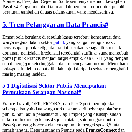
Viamedis, Free, dan Cegedim Santé semuanya memicu kewajiban
Pasal 34. Gagal memberi tahu adalah pemicu umum untuk penalti
peraturan tambahan di atas pelanggaran yang mendasarinya.
5. Tren Pelanggaran Data Prancis
#
Empat pola berulang di sepuluh kasus tersebut: konsentrasi data
warga negara dalam sektor
publik
yang sangat terdigitalisasi,
penyusupan pihak ketiga dan rantai pasokan sebagai titik masuk
dominan, penjejalan kredensial (credential stuffing) yang mengubah
portal publik Prancis menjadi target empuk, dan CNIL yang dengan
cepat mengejar ketertinggalan dalam penegakan hukum. Memahami
pola-pola ini lebih dapat ditindaklanjuti daripada sekadar menghafal
masing-masing insiden.
5.1 Digitalisasi Sektor Publik Menciptakan
Permukaan Serangan Nasional
#
France Travail, OFII, FICOBA, dan Pass'Sport menunjukkan
seberapa banyak data warga terkonsentrasi di beberapa platform
publik. Satu akun penasihat di Cap Emploi yang disusupi sudah
cukup untuk mengekspos 43 juta catatan; satu integrasi mitra
Pass'Sport yang bocor sudah cukup untuk mengekspos 3,5 juta
rumah tangga. Ketergantungan Prancis pada
FranceConnect
dan