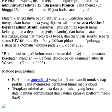
Kesehatan Prancis, insiden tersebut mengkompromikan
data
administratif sekitar 15 juta pasien Prancis
, yang mencakup
hingga 15 tahun sejarah dan 19 juta baris catatan digital.
Dalam klarifikasinya pada Februari 2026, Cegedim Santé
menyatakan bahwa data yang dipermasalahkan
secara eksklusif
bersifat administratif
(informasi jenis identitas seperti nama
keluarga, nama depan, dan jenis kelamin), dan bahwa catatan klinis
terstruktur, komentar medis teks bebas, dan diagnosis sensitif seperti
status HIV
tidak
terlibat. Penyelidikan pidana untuk "pelanggaran
sistem data otomatis" dibuka pada 27 Oktober 2025.
"Berpotensi menjadi kebocoran terbesar dalam sejarah perawatan
kesehatan Prancis." — Gérôme Billois, pakar keamanan siber di
Wavestone (Oktober 2025)
Metode pencegahan:
Berlakukan
autentikasi
yang kuat (kunci sandi) untuk setiap
praktisi yang mengakses perangkat lunak medis cloud
Terapkan minimisasi data dan pemisahan yang ketat antara
data identitas administratif dan catatan klinis di platform medis
SaaS