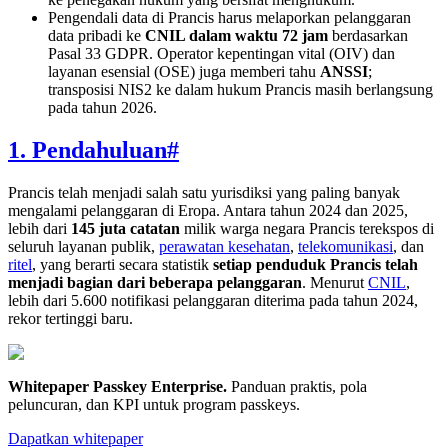
Pengendali data di Prancis harus melaporkan pelanggaran
data pribadi ke
CNIL dalam waktu 72 jam
berdasarkan
Pasal 33 GDPR. Operator kepentingan vital (OIV) dan
layanan esensial (OSE) juga memberi tahu
ANSSI
;
transposisi NIS2 ke dalam hukum Prancis masih berlangsung
pada tahun 2026.
1. Pendahuluan
#
Prancis telah menjadi salah satu yurisdiksi yang paling banyak
mengalami pelanggaran di Eropa. Antara tahun 2024 dan 2025,
lebih dari
145 juta catatan
milik warga negara Prancis terekspos di
seluruh layanan publik,
perawatan kesehatan
,
telekomunikasi
, dan
ritel
, yang berarti secara statistik
setiap penduduk Prancis telah
menjadi bagian dari beberapa pelanggaran
. Menurut
CNIL
,
lebih dari 5.600 notifikasi pelanggaran diterima pada tahun 2024,
rekor tertinggi baru.
Whitepaper Passkey Enterprise
.
Panduan praktis, pola
peluncuran, dan KPI untuk program passkeys.
Dapatkan whitepaper