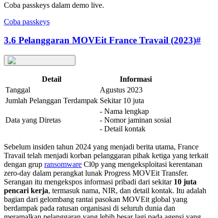
Coba passkeys dalam demo live.
Coba passkeys
3.6 Pelanggaran MOVEit France Travail (2023)
#
Detail
Informasi
Tanggal
Agustus 2023
Jumlah Pelanggan Terdampak
Sekitar 10 juta
- Nama lengkap
Data yang Diretas
- Nomor jaminan sosial
- Detail kontak
Sebelum insiden tahun 2024 yang menjadi berita utama, France
Travail telah menjadi korban pelanggaran pihak ketiga yang terkait
dengan grup
ransomware
Cl0p yang mengeksploitasi kerentanan
zero-day dalam perangkat lunak Progress MOVEit Transfer.
Serangan itu mengekspos informasi pribadi dari sekitar
10 juta
pencari kerja
, termasuk nama, NIR, dan detail kontak. Itu adalah
bagian dari gelombang rantai pasokan MOVEit global yang
berdampak pada ratusan organisasi di seluruh dunia dan
meramalkan pelanggaran yang lebih besar lagi pada agensi yang