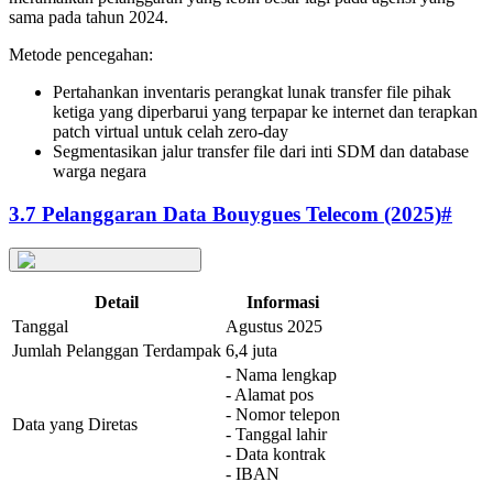
sama pada tahun 2024.
Metode pencegahan:
Pertahankan inventaris perangkat lunak transfer file pihak
ketiga yang diperbarui yang terpapar ke internet dan terapkan
patch virtual untuk celah zero-day
Segmentasikan jalur transfer file dari inti SDM dan database
warga negara
3.7 Pelanggaran Data Bouygues Telecom (2025)
#
Detail
Informasi
Tanggal
Agustus 2025
Jumlah Pelanggan Terdampak
6,4 juta
- Nama lengkap
- Alamat pos
- Nomor telepon
Data yang Diretas
- Tanggal lahir
- Data kontrak
- IBAN