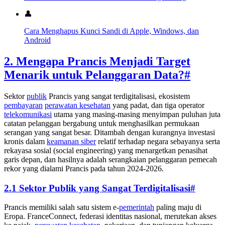
👤
Cara Menghapus Kunci Sandi di Apple, Windows, dan
Android
2. Mengapa Prancis Menjadi Target
Menarik untuk Pelanggaran Data?
#
Sektor
publik
Prancis yang sangat terdigitalisasi, ekosistem
pembayaran
perawatan kesehatan
yang padat, dan tiga operator
telekomunikasi
utama yang masing-masing menyimpan puluhan juta
catatan pelanggan bergabung untuk menghasilkan permukaan
serangan yang sangat besar. Ditambah dengan kurangnya investasi
kronis dalam
keamanan siber
relatif terhadap negara sebayanya serta
rekayasa sosial (social engineering) yang menargetkan penasihat
garis depan, dan hasilnya adalah serangkaian pelanggaran pemecah
rekor yang dialami Prancis pada tahun 2024-2026.
2.1 Sektor Publik yang Sangat Terdigitalisasi
#
Prancis memiliki salah satu sistem e-
pemerintah
paling maju di
Eropa. FranceConnect, federasi identitas nasional, merutekan akses