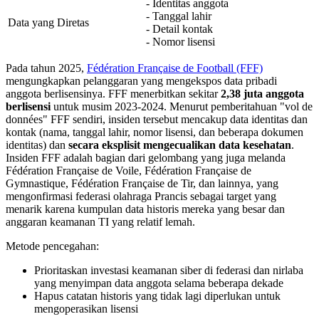
- Identitas anggota
- Tanggal lahir
Data yang Diretas
- Detail kontak
- Nomor lisensi
Pada tahun 2025,
Fédération Française de Football (FFF)
mengungkapkan pelanggaran yang mengekspos data pribadi
anggota berlisensinya. FFF menerbitkan sekitar
2,38 juta anggota
berlisensi
untuk musim 2023-2024. Menurut pemberitahuan "vol de
données" FFF sendiri, insiden tersebut mencakup data identitas dan
kontak (nama, tanggal lahir, nomor lisensi, dan beberapa dokumen
identitas) dan
secara eksplisit mengecualikan data kesehatan
.
Insiden FFF adalah bagian dari gelombang yang juga melanda
Fédération Française de Voile, Fédération Française de
Gymnastique, Fédération Française de Tir, dan lainnya, yang
mengonfirmasi federasi olahraga Prancis sebagai target yang
menarik karena kumpulan data historis mereka yang besar dan
anggaran keamanan TI yang relatif lemah.
Metode pencegahan:
Prioritaskan investasi keamanan siber di federasi dan nirlaba
yang menyimpan data anggota selama beberapa dekade
Hapus catatan historis yang tidak lagi diperlukan untuk
mengoperasikan lisensi