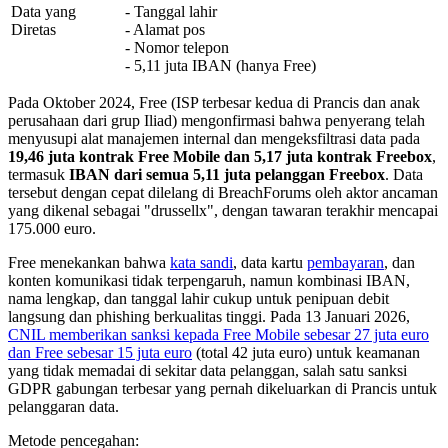
Data yang
- Tanggal lahir
Diretas
- Alamat pos
- Nomor telepon
- 5,11 juta IBAN (hanya Free)
Pada Oktober 2024, Free (ISP terbesar kedua di Prancis dan anak
perusahaan dari grup Iliad) mengonfirmasi bahwa penyerang telah
menyusupi alat manajemen internal dan mengeksfiltrasi data pada
19,46 juta kontrak Free Mobile dan 5,17 juta kontrak Freebox
,
termasuk
IBAN dari semua 5,11 juta pelanggan Freebox
. Data
tersebut dengan cepat dilelang di BreachForums oleh aktor ancaman
yang dikenal sebagai "drussellx", dengan tawaran terakhir mencapai
175.000 euro.
Free menekankan bahwa
kata sandi
, data kartu
pembayaran
, dan
konten komunikasi tidak terpengaruh, namun kombinasi IBAN,
nama lengkap, dan tanggal lahir cukup untuk penipuan debit
langsung dan phishing berkualitas tinggi. Pada 13 Januari 2026,
CNIL memberikan sanksi kepada Free Mobile sebesar 27 juta euro
dan Free sebesar 15 juta euro
(total 42 juta euro) untuk keamanan
yang tidak memadai di sekitar data pelanggan, salah satu sanksi
GDPR gabungan terbesar yang pernah dikeluarkan di Prancis untuk
pelanggaran data.
Metode pencegahan: