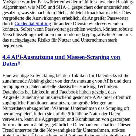
MySpace wurden Passwörter entweder mithilfe schwacher Hashing-
Algorithmen wie MD5 und SHA-1 gespeichert oder unzureichend
gesalzen, was sie nach dem Diebstahl leicht knackbar machte. Dies
vergrößerte die Auswirkungen erheblich, da Angreifer Passwörter
durch
Credential Stuffing
für andere Dienste wiederverwenden
konnten. Selbst wenn Passwörter gestohlen werden, können robuste
Verschlüsselungsmethoden und moderne kryptografische Standards
das nachgelagerte Risiko für Nutzer und Unternehmen stark
begrenzen.
4.4 API-Ausnutzung und Massen-Scraping von
Daten
#
Eine wichtige Entwicklung bei den Taktiken für Datenlecks ist die
zunehmende Abhängigkeit von der Ausnutzung von APIs und dem
Scraping von Daten anstelle klassischer Hacking-Techniken.
Datenlecks bei LinkedIn und Facebook haben gezeigt, dass
Angreifer zunehmend unzureichend gesicherte APIs oder öffentlich
zugängliche Funktionen ausnutzen, um große Mengen an
Nutzerdaten abzugreifen. Während Unternehmen das Scraping oft
herunterspielen, indem sie auf die öffentliche Natur der Daten
verweisen, kann die Aggregation und Kombination von gescrapten
Informationen mächtige, gefährliche Datenbanken schaffen. Dieser
Trend unterstreicht die Notwendigkeit für Unternehmen, striktes
Rate Limiting, Überwachung und Authentifizierungskontrollen auf