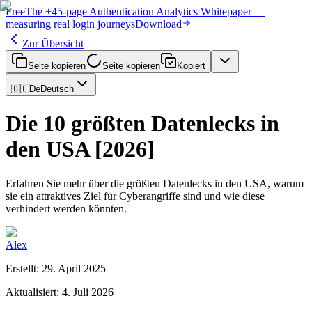
Free
The
+45-page
Authentication
Analytics Whitepaper
—
measuring real login journeys
Download
Zur Übersicht
Seite kopieren
Seite kopieren
Kopiert
🇩🇪
De
Deutsch
Die 10 größten Datenlecks in
den USA [2026]
Erfahren Sie mehr über die größten Datenlecks in den USA, warum
sie ein attraktives Ziel für Cyberangriffe sind und wie diese
verhindert werden könnten.
Alex
Erstellt
:
29. April 2025
Aktualisiert
:
4. Juli 2026