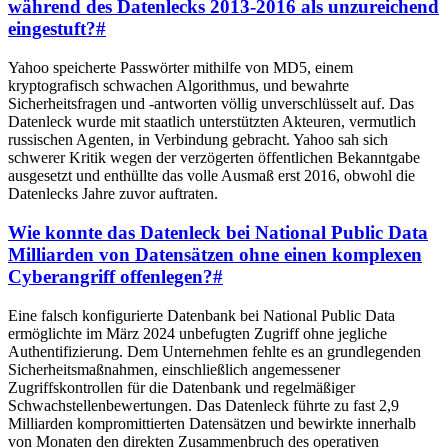
während des Datenlecks 2013-2016 als unzureichend
eingestuft?
#
Yahoo speicherte Passwörter mithilfe von MD5, einem
kryptografisch schwachen Algorithmus, und bewahrte
Sicherheitsfragen und -antworten völlig unverschlüsselt auf. Das
Datenleck wurde mit staatlich unterstützten Akteuren, vermutlich
russischen Agenten, in Verbindung gebracht. Yahoo sah sich
schwerer Kritik wegen der verzögerten öffentlichen Bekanntgabe
ausgesetzt und enthüllte das volle Ausmaß erst 2016, obwohl die
Datenlecks Jahre zuvor auftraten.
Wie konnte das Datenleck bei National Public Data
Milliarden von Datensätzen ohne einen komplexen
Cyberangriff offenlegen?
#
Eine falsch konfigurierte Datenbank bei National Public Data
ermöglichte im März 2024 unbefugten Zugriff ohne jegliche
Authentifizierung. Dem Unternehmen fehlte es an grundlegenden
Sicherheitsmaßnahmen, einschließlich angemessener
Zugriffskontrollen für die Datenbank und regelmäßiger
Schwachstellenbewertungen. Das Datenleck führte zu fast 2,9
Milliarden kompromittierten Datensätzen und bewirkte innerhalb
von Monaten den direkten Zusammenbruch des operativen