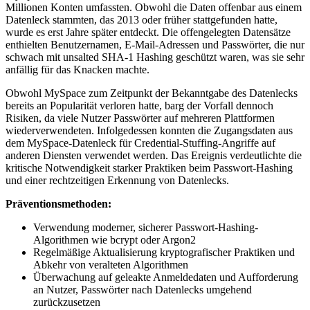
Millionen Konten umfassten. Obwohl die Daten offenbar aus einem
Datenleck stammten, das 2013 oder früher stattgefunden hatte,
wurde es erst Jahre später entdeckt. Die offengelegten Datensätze
enthielten Benutzernamen, E-Mail-Adressen und Passwörter, die nur
schwach mit unsalted SHA-1 Hashing geschützt waren, was sie sehr
anfällig für das Knacken machte.
Obwohl MySpace zum Zeitpunkt der Bekanntgabe des Datenlecks
bereits an Popularität verloren hatte, barg der Vorfall dennoch
Risiken, da viele Nutzer Passwörter auf mehreren Plattformen
wiederverwendeten. Infolgedessen konnten die Zugangsdaten aus
dem MySpace-Datenleck für Credential-Stuffing-Angriffe auf
anderen Diensten verwendet werden. Das Ereignis verdeutlichte die
kritische Notwendigkeit starker Praktiken beim Passwort-Hashing
und einer rechtzeitigen Erkennung von Datenlecks.
Präventionsmethoden:
Verwendung moderner, sicherer Passwort-Hashing-
Algorithmen wie bcrypt oder Argon2
Regelmäßige Aktualisierung kryptografischer Praktiken und
Abkehr von veralteten Algorithmen
Überwachung auf geleakte Anmeldedaten und Aufforderung
an Nutzer, Passwörter nach Datenlecks umgehend
zurückzusetzen