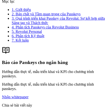
Mục lục
1. Giới thiệu
2. Bản chất và Tầm quan trọng của Passkeys
3. Quá trình triển khai Passkey của Revolut: Sự kết hợp giữa
Sáng tạo và Thách thức
4. Phân tích Passkeys của Revolut Business
5. Revolut Personal
6. Phân tích Kỹ thuật
7. Kết luận
Báo cáo Passkeys cho ngân hàng
Hướng dẫn thực tế, mẫu triển khai và KPI cho chương trình
passkeys.
Hướng dẫn thực tế, mẫu triển khai và KPI cho chương trình
passkeys.
Nhận whitepaper
Chia sẻ bài viết này