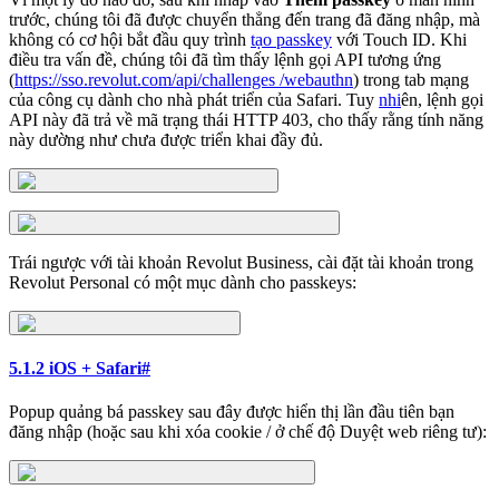
trước, chúng tôi đã được chuyển thẳng đến trang đã đăng nhập, mà
không có cơ hội bắt đầu quy trình
tạo passkey
với Touch ID. Khi
điều tra vấn đề, chúng tôi đã tìm thấy lệnh gọi API tương ứng
(
https://sso.revolut.com/api/challenges /webauthn
) trong tab mạng
của công cụ dành cho nhà phát triển của Safari. Tuy
nhi
ên, lệnh gọi
API này đã trả về mã trạng thái HTTP 403, cho thấy rằng tính năng
này dường như chưa được triển khai đầy đủ.
Trái ngược với tài khoản Revolut Business, cài đặt tài khoản trong
Revolut Personal có một mục dành cho passkeys:
5.1.2 iOS + Safari
#
Popup quảng bá passkey sau đây được hiển thị lần đầu tiên bạn
đăng nhập (hoặc sau khi xóa cookie / ở chế độ Duyệt web riêng tư):