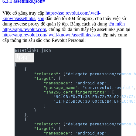
6.3.1 assetlinks.json
#
Việc cố gắng truy cập
https://sso.revolut.com/.well-
known/assetlinks.json
dẫn đến lỗi 404 từ nginx, cho thấy việc sử
dụng reverse proxy để quản lý tệp. Bằng cách sử dụng
tên miền
https://app.revolut.com
, chúng tôi đã tìm thấy tệp assetlinks.json tại
https://app.revolut.com/.well-known/assetlinks.json
, tệp này cung
cấp thông tin sâu sắc cho Revolut Personal:
assetlinks.json
[
    {
        "relation"
: [
"delegate_permission/common.h
        "target"
: {
            "namespace"
: 
"android_app"
,
            "package_name"
: 
"com.revolut.revolut"
,
            "sha256_cert_fingerprints"
: [
                "9C:9B:E0:71:35:E9:72:78:02:82:C2:
                "11:F2:5B:D6:30:60:CE:B4:EF:EC:48:
            ]
        }
    },
    {
        "relation"
: [
"delegate_permission/common.h
        "target"
: {
            "namespace"
: 
"android_app"
,