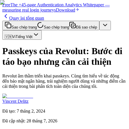
Free
The
+45-page
Authentication
Analytics Whitepaper
—
measuring real login journeys
Download
Quay lại tổng quan
Sao chép trang
Sao chép trang
Đã sao chép
🇻🇳
Vi
Tiếng Việt
Passkeys của Revolut: Bước đi
táo bạo nhưng cần cải thiện
Revolut âm thầm triển khai passkeys. Cùng tìm hiểu về tác động
đến bảo mật ngân hàng, trải nghiệm người dùng và những điểm cần
cải thiện trong bài phân tích toàn diện của chúng tôi.
Vincent Delitz
Đã tạo
:
7 tháng 2, 2024
Đã cập nhật
:
28 tháng 7, 2026