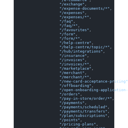
                    "/exchange"
,
                    "/expense-documents/*"
,
                    "/expenses"
,
                    "/expenses/*"
,
                    "/faq"
,
                    "/faq/*"
,
                    "/favourites"
,
                    "/form"
,
                    "/form/*"
,
                    "/help-centre"
,
                    "/help-centre/topic/*"
,
                    "/hub/integrations"
,
                    "/insurance"
,
                    "/invoices"
,
                    "/invoices/*"
,
                    "/marketplace"
,
                    "/merchant"
,
                    "/merchant/*"
,
                    "/new-card-acceptance-pricing"
                    "/offboarding"
,
                    "/open-onboarding-application-
                    "/orders"
,
                    "/pay-in-store/order/*"
,
                    "/payments"
,
                    "/payments/scheduled"
,
                    "/payments/transfers"
,
                    "/plan/subscriptions"
,
                    "/points"
,
                    "/pricing-plans"
,