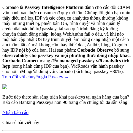
Corbado là
Passkey Intelligence Platform
dành cho các đội CIAM
vận hành xác thực consumer ở quy mô lớn. Chúng tôi giúp bạn nhìn
thấy điều mà log IDP và các công cụ analytics thông thường không
thấy: những thiết bị, phiên bản OS, trình duyệt và trình quản lý
credential nào hỗ trợ passkey, tại sao quá trình đăng ký không
chuyển thành đăng nhập, luồng WebAuthn fail ở đâu, và khi nào
một bản cập nhật OS hay trình duyệt làm hỏng đăng nhập một cách
âm thầm, tất cả mà không cần thay thế Okta, Auth0, Ping, Cognito
hay IDP nội bộ của bạn. Hai sản phẩm:
Corbado Observe
bổ sung
observability cho passkey và mọi phương thức đăng nhập khác.
Corbado Connect
mang đến
managed passkey với analytics tích
hợp
(song hành cùng IDP của bạn). VicRoads vận hành passkey
cho hơn 5M người dùng với Corbado (kích hoạt passkey +80%).
Trao đổi với chuyên gia Passkey
→
Bước tiếp theo: sẵn sàng triển khai passkeys tại ngân hàng của bạn?
Báo cáo Banking Passkeys hơn 90 trang của chúng tôi đã sẵn sàng.
Nhận báo cáo
Chia sẻ bài viết này