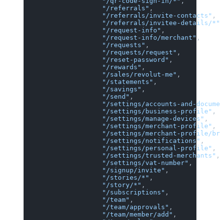
                    "/qr-code-sign-in/*"
,
                    "/referrals"
,
                    "/referrals/invite-contacts"
,
                    "/referrals/invitee-details/*"
                    "/request-info"
,
                    "/request-info/merchant"
,
                    "/requests"
,
                    "/requests/request"
,
                    "/reset-password"
,
                    "/rewards"
,
                    "/sales/revolut-me"
,
                    "/statements"
,
                    "/savings"
,
                    "/send"
,
                    "/settings/accounts-and-docume
                    "/settings/business-profile"
,
                    "/settings/manage-devices"
,
                    "/settings/merchant-profile"
,
                    "/settings/merchant-profile/br
                    "/settings/notifications"
,
                    "/settings/personal-profile"
,
                    "/settings/trusted-merchants"
,
                    "/settings/vat-number"
,
                    "/signup/invite"
,
                    "/stories/*"
,
                    "/story/*"
,
                    "/subscriptions"
,
                    "/team"
,
                    "/team/approvals"
,
                    "/team/member/add"
,