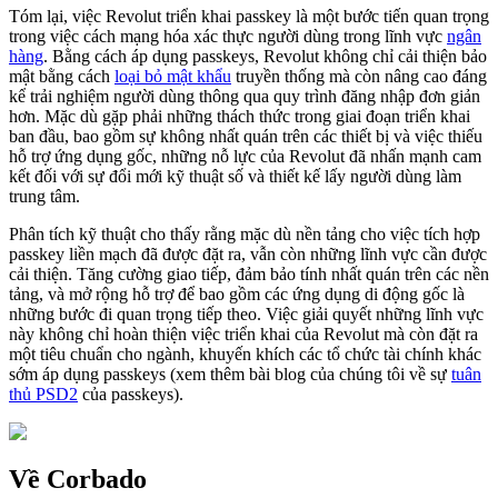
Tóm lại, việc Revolut triển khai passkey là một bước tiến quan trọng
trong việc cách mạng hóa xác thực người dùng trong lĩnh vực
ngân
hàng
. Bằng cách áp dụng passkeys, Revolut không chỉ cải thiện bảo
mật bằng cách
loại bỏ mật khẩu
truyền thống mà còn nâng cao đáng
kể trải nghiệm người dùng thông qua quy trình đăng nhập đơn giản
hơn. Mặc dù gặp phải những thách thức trong giai đoạn triển khai
ban đầu, bao gồm sự không nhất quán trên các thiết bị và việc thiếu
hỗ trợ ứng dụng gốc, những nỗ lực của Revolut đã nhấn mạnh cam
kết đối với sự đổi mới kỹ thuật số và thiết kế lấy người dùng làm
trung tâm.
Phân tích kỹ thuật cho thấy rằng mặc dù nền tảng cho việc tích hợp
passkey liền mạch đã được đặt ra, vẫn còn những lĩnh vực cần được
cải thiện. Tăng cường giao tiếp, đảm bảo tính nhất quán trên các nền
tảng, và mở rộng hỗ trợ để bao gồm các ứng dụng di động gốc là
những bước đi quan trọng tiếp theo. Việc giải quyết những lĩnh vực
này không chỉ hoàn thiện việc triển khai của Revolut mà còn đặt ra
một tiêu chuẩn cho ngành, khuyến khích các tổ chức tài chính khác
sớm áp dụng passkeys (xem thêm bài blog của chúng tôi về sự
tuân
thủ PSD2
của passkeys).
Về Corbado