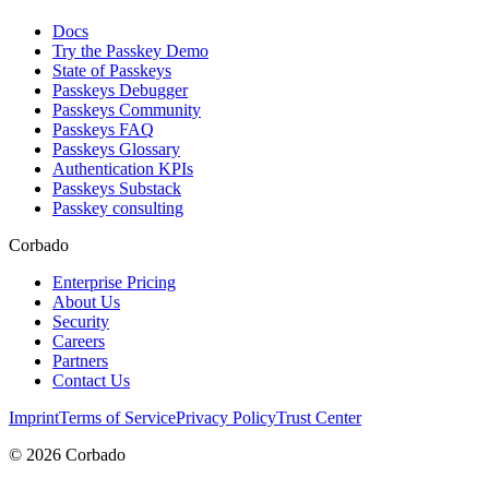
Docs
Try the Passkey Demo
State of Passkeys
Passkeys Debugger
Passkeys Community
Passkeys FAQ
Passkeys Glossary
Authentication KPIs
Passkeys Substack
Passkey consulting
Corbado
Enterprise Pricing
About Us
Security
Careers
Partners
Contact Us
Imprint
Terms of Service
Privacy Policy
Trust Center
©
2026
Corbado