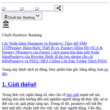
Chuỗi bài
:
Banking
Chuỗi Passkeys
:
Banking
Các Ngân hàng Singapore và Passkeys: Thay thế SMS
OTP
Passkey Ràng Buộc Thiết Bị vs. Passkey Đồng Bộ (SCA &
Passkey I)
Passkeys của Finom: Cách mạng hóa Bảo mật Ngân
hàng
Passkeys của Revolut: Bước đi táo bạo nhưng cần cải
thiện
Passkeys và PSD2: MFA Chống Lừa Đảo Tương Thích PSD2
Trang này được dịch tự động. Đọc phiên bản gốc bằng tiếng Anh
tại
đây
.
1. Giới thiệu
#
Trong lĩnh vực ngân hàng số, nhu cầu về
bảo mật
mạnh mẽ mà
không làm ảnh hưởng đến trải nghiệm người dùng đã thúc đẩy sự ra
đời của các giải pháp sáng tạo. Trong số đó, passkeys nổi bật lên
như một tiêu chuẩn mới cho việc xác thực người dùng. Gần đây,