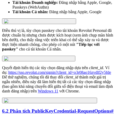
Tài khoản Doanh nghiệp:
Đăng nhập bằng Apple, Google,
Passkeys (WebAuthn)
Tài khoản Cá nhân:
Đăng nhập bằng Apple, Google
Điều thú vị là, tùy chọn passkey cho tài khoản Revolut Personal đã
được chuẩn bị nhưng chưa được kích hoạt (xem ảnh chụp màn hình
bên dưới), cho thấy rằng việc triển khai có thể sắp xảy ra và được
thực hiện nhanh chóng, cho phép có một nút
"Tiếp tục với
passkey"
cho cả tài khoản Cá nhân.
Quyết định hiển thị các tùy chọn đăng nhập dựa trên
client_id
. Ví
dụ:
https://sso.revolut.com/signin?client_id=o3r08ao16zvdlf2y5fde
Để thử nghiệm, chúng tôi đã thay đổi
client_id
thành một giá trị
ngẫu nhiên, điều này đã làm hiển thị tất cả các tùy chọn đăng nhập
(bao gồm khả năng chuyển đổi giữa số điện thoại và email làm định
danh đăng nhập) trên
Windows 11
với Chrome.
6.2 Phân tích PublicKeyCredential-RequestOptions
#