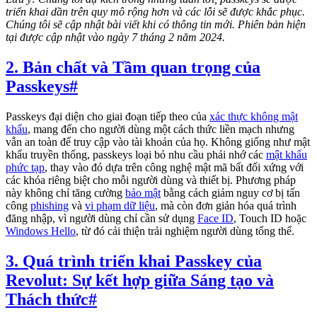
triển khai dần trên quy mô rộng hơn và các lỗi sẽ được khắc phục.
Chúng tôi sẽ cập nhật bài viết khi có thông tin mới. Phiên bản hiện
tại được cập nhật vào ngày 7 tháng 2 năm 2024.
2. Bản chất và Tầm quan trọng của
Passkeys
#
Passkeys đại diện cho giai đoạn tiếp theo của
xác thực không mật
khẩu
, mang đến cho người dùng một cách thức liền mạch nhưng
vẫn an toàn để truy cập vào tài khoản của họ. Không giống như mật
khẩu truyền thống, passkeys loại bỏ nhu cầu phải nhớ các
mật khẩu
phức tạp
, thay vào đó dựa trên công nghệ mật mã bất đối xứng với
các khóa riêng biệt cho mỗi người dùng và thiết bị. Phương pháp
này không chỉ tăng cường
bảo mật
bằng cách giảm nguy cơ bị tấn
công
phishing
và
vi phạm dữ liệu
, mà còn đơn giản hóa quá trình
đăng nhập, vì người dùng chỉ cần sử dụng
Face ID
, Touch ID hoặc
Windows Hello
, từ đó cải thiện trải nghiệm người dùng tổng thể.
3. Quá trình triển khai Passkey của
Revolut: Sự kết hợp giữa Sáng tạo và
Thách thức
#