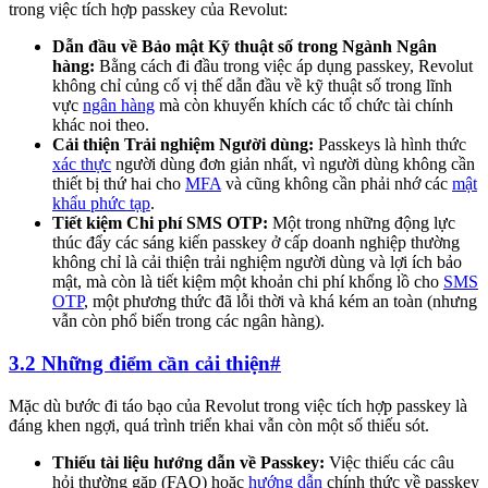
trong việc tích hợp passkey của Revolut:
Dẫn đầu về Bảo mật Kỹ thuật số trong Ngành Ngân
hàng:
Bằng cách đi đầu trong việc áp dụng passkey, Revolut
không chỉ củng cố vị thế dẫn đầu về kỹ thuật số trong lĩnh
vực
ngân hàng
mà còn khuyến khích các tổ chức tài chính
khác noi theo.
Cải thiện Trải nghiệm Người dùng:
Passkeys là hình thức
xác thực
người dùng đơn giản nhất, vì người dùng không cần
thiết bị thứ hai cho
MFA
và cũng không cần phải nhớ các
mật
khẩu phức tạp
.
Tiết kiệm Chi phí SMS OTP:
Một trong những động lực
thúc đẩy các sáng kiến passkey ở cấp doanh nghiệp thường
không chỉ là cải thiện trải nghiệm người dùng và lợi ích bảo
mật, mà còn là tiết kiệm một khoản chi phí khổng lồ cho
SMS
OTP
, một phương thức đã lỗi thời và khá kém an toàn (nhưng
vẫn còn phổ biến trong các ngân hàng).
3.2 Những điểm cần cải thiện
#
Mặc dù bước đi táo bạo của Revolut trong việc tích hợp passkey là
đáng khen ngợi, quá trình triển khai vẫn còn một số thiếu sót.
Thiếu tài liệu hướng dẫn về Passkey:
Việc thiếu các câu
hỏi thường gặp (FAQ) hoặc
hướng dẫn
chính thức về passkey