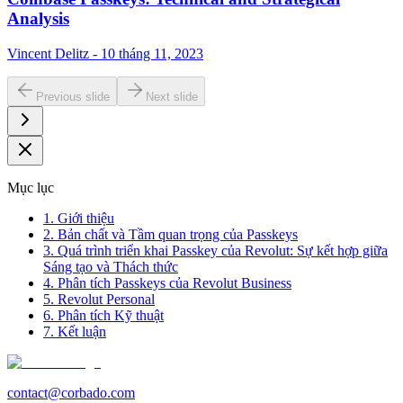
Analysis
Vincent Delitz - 10 tháng 11, 2023
Previous slide
Next slide
Mục lục
1. Giới thiệu
2. Bản chất và Tầm quan trọng của Passkeys
3. Quá trình triển khai Passkey của Revolut: Sự kết hợp giữa
Sáng tạo và Thách thức
4. Phân tích Passkeys của Revolut Business
5. Revolut Personal
6. Phân tích Kỹ thuật
7. Kết luận
contact@corbado.com