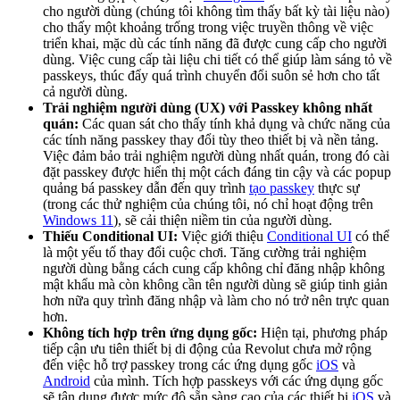
cho người dùng (chúng tôi không tìm thấy bất kỳ tài liệu nào)
cho thấy một khoảng trống trong việc truyền thông về việc
triển khai, mặc dù các tính năng đã được cung cấp cho người
dùng. Việc cung cấp tài liệu chi tiết có thể giúp làm sáng tỏ về
passkeys, thúc đẩy quá trình chuyển đổi suôn sẻ hơn cho tất
cả người dùng.
Trải nghiệm người dùng (UX) với Passkey không nhất
quán:
Các quan sát cho thấy tính khả dụng và chức năng của
các tính năng passkey thay đổi tùy theo thiết bị và nền tảng.
Việc đảm bảo trải nghiệm người dùng nhất quán, trong đó cài
đặt passkey được hiển thị một cách đáng tin cậy và các popup
quảng bá passkey dẫn đến quy trình
tạo passkey
thực sự
(trong các thử nghiệm của chúng tôi, nó chỉ hoạt động trên
Windows 11
), sẽ cải thiện niềm tin của người dùng.
Thiếu Conditional UI:
Việc giới thiệu
Conditional UI
có thể
là một yếu tố thay đổi cuộc chơi. Tăng cường trải nghiệm
người dùng bằng cách cung cấp không chỉ đăng nhập không
mật khẩu mà còn không cần tên người dùng sẽ giúp tinh giản
hơn nữa quy trình đăng nhập và làm cho nó trở nên trực quan
hơn.
Không tích hợp trên ứng dụng gốc:
Hiện tại, phương pháp
tiếp cận ưu tiên thiết bị di động của Revolut chưa mở rộng
đến việc hỗ trợ passkey trong các ứng dụng gốc
iOS
và
Android
của mình. Tích hợp passkeys với các ứng dụng gốc
sẽ tận dụng được mức độ sẵn sàng cao của các thiết bị
iOS
và