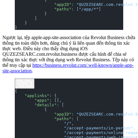
                "appID"
: 
"QUZEZSEARC.com.revolut.t
                "paths"
: [
"/app/*"
]
            }
        ]
    }
}
Ngược lại, tệp apple-app-site-association của Revolut Business chứa
thông tin toàn diện hơn, đáng chú ý là liên quan đến thông tin xác
thực web. Điều này cho thấy ứng dụng iOS
QUZEZSEARC.com.revolut.business được cấu hình để chia sẻ
thông tin xác thực với ứng dụng web Revolut Business. Tệp này có
thể truy cập tại
https://business.revolut.com/.well-known/apple-app-
site-association
.
{
    "applinks"
: {
        "apps"
: [],
        "details"
: [
            {
                "appID"
: 
"QUZEZSEARC.com.revolut.b
                "paths"
: [
                    "/"
,
                    "/accept-payments/in-person"
,
                    "/accept-payments/online-reque
                    "/accept-payments/web-integrat