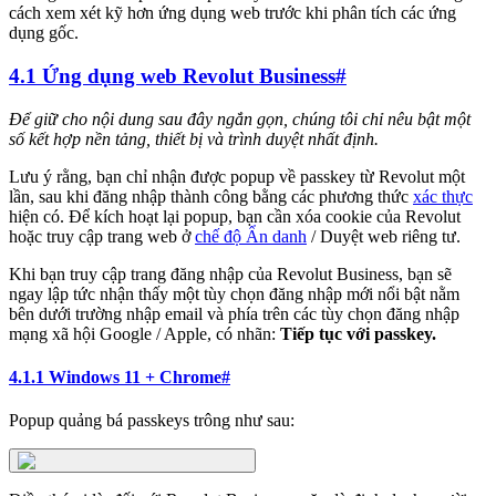
cách xem xét kỹ hơn ứng dụng web trước khi phân tích các ứng
dụng gốc.
4.1 Ứng dụng web Revolut Business
#
Để giữ cho nội dung sau đây ngắn gọn, chúng tôi chỉ nêu bật một
số kết hợp nền tảng, thiết bị và trình duyệt nhất định.
Lưu ý rằng, bạn chỉ nhận được popup về passkey từ Revolut một
lần, sau khi đăng nhập thành công bằng các phương thức
xác thực
hiện có. Để kích hoạt lại popup, bạn cần xóa cookie của Revolut
hoặc truy cập trang web ở
chế độ Ẩn danh
/ Duyệt web riêng tư.
Khi bạn truy cập trang đăng nhập của Revolut Business, bạn sẽ
ngay lập tức nhận thấy một tùy chọn đăng nhập mới nổi bật nằm
bên dưới trường nhập email và phía trên các tùy chọn đăng nhập
mạng xã hội Google / Apple, có nhãn:
Tiếp tục với passkey.
4.1.1 Windows 11 + Chrome
#
Popup quảng bá passkeys trông như sau: