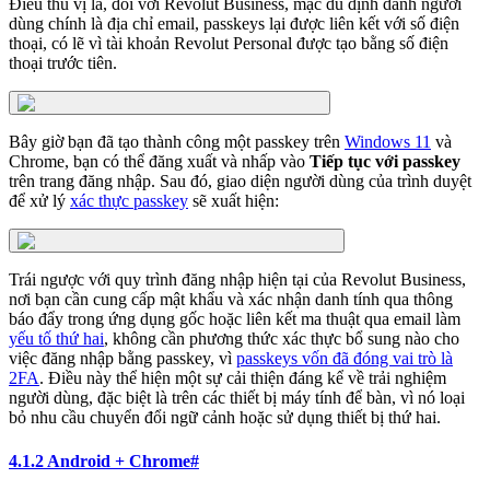
Điều thú vị là, đối với Revolut Business, mặc dù định danh người
dùng chính là địa chỉ email, passkeys lại được liên kết với số điện
thoại, có lẽ vì tài khoản Revolut Personal được tạo bằng số điện
thoại trước tiên.
Bây giờ bạn đã tạo thành công một passkey trên
Windows 11
và
Chrome, bạn có thể đăng xuất và nhấp vào
Tiếp tục với passkey
trên trang đăng nhập. Sau đó, giao diện người dùng của trình duyệt
để xử lý
xác thực passkey
sẽ xuất hiện:
Trái ngược với quy trình đăng nhập hiện tại của Revolut Business,
nơi bạn cần cung cấp mật khẩu và xác nhận danh tính qua thông
báo đẩy trong ứng dụng gốc hoặc liên kết ma thuật qua email làm
yếu tố thứ hai
, không cần phương thức xác thực bổ sung nào cho
việc đăng nhập bằng passkey, vì
passkeys vốn đã đóng vai trò là
2FA
. Điều này thể hiện một sự cải thiện đáng kể về trải nghiệm
người dùng, đặc biệt là trên các thiết bị máy tính để bàn, vì nó loại
bỏ nhu cầu chuyển đổi ngữ cảnh hoặc sử dụng thiết bị thứ hai.
4.1.2 Android + Chrome
#