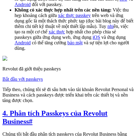
Android
đối với passkey.
Không có xác thực hợp nhất trên các nền tảng:
Việc thu
hẹp khoảng cách giữa
xác thực passkey
trên web và ứng
dụng gốc là một thách thức phức tạp (đọc bài blog này để biết
thêm chi tiết kỹ thuật về một thiết lập mẫu). Tuy
nhi
ên, việc
tạo ra một cơ chế
xác thực
hợp nhất cho phép chia sẻ
passkeys giữa ứng dụng web, ứng dụng
iOS
và ứng dụng
Android
có thể tăng cường
bảo mật
và sự tiện lợi cho người
dùng.
Revolut đã giới thiệu passkeys
Bắt đầu với passkeys
Tiếp theo, chúng tôi sẽ đi sâu hơn vào tài khoản Revolut Personal và
Business và cách passkeys được triển khai trên các thiết bị và nền
tảng được chọn.
4. Phân tích Passkeys của Revolut
Business
#
Chúng tôi bắt đầu phân tích passkeys của Revolut Business bằng