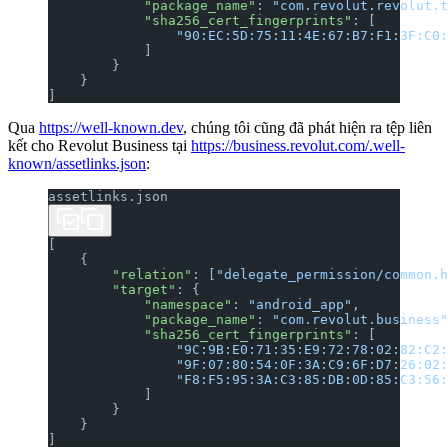
            "package_name"
: 
"com.revolut.revolut.t
            "sha256_cert_fingerprints"
: [
                "90:EC:5D:75:11:4E:67:B7:F1:3F:C0:
            ]
        }
    }
]
Qua
https://well-known.dev
, chúng tôi cũng đã phát hiện ra tệp liên
kết cho Revolut Business tại
https://business.revolut.com/.well-
known/assetlinks.json
:
assetlinks.json
[
    {
        "relation"
: [
"delegate_permission/common.h
        "target"
: {
            "namespace"
: 
"android_app"
,
            "package_name"
: 
"com.revolut.business"
            "sha256_cert_fingerprints"
: [
                "9C:9B:E0:71:35:E9:72:78:02:82:C2:
                "9F:07:80:54:0F:3A:C9:6F:D7:26:02:
                "F8:F5:95:3A:C3:85:DB:0D:85:C3:56:
            ]
        }
    }
]