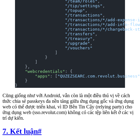
                    "/team/roles"
,
                    "/tip/settings"
,
                    "/topup"
,
                    "/transactions"
,
                    "/transactions/*/add-expense-i
                    "/transactions/*/add-info-flow
                    "/transactions/*/chargeback-st
                    "/transfers"
,
                    "/treasury"
,
                    "/upgrade"
,
                    "/vouchers"
                ]
            }
        ]
    },
    "webcredentials"
: {
        "apps"
: [
"QUZEZSEARC.com.revolut.business"
    }
}
Cũng giống như với Android, vẫn còn là một điều thú vị về cách
thức chia sẻ passkeys đa nền tảng giữa ứng dụng gốc và ứng dụng
web có thể được triển khai, vì ID Bên Tin Cậy (relying party) cho
ứng dụng web (sso.revolut.com) không có các tệp liên kết ở các vị
trí dự kiến.
7. Kết luận
#