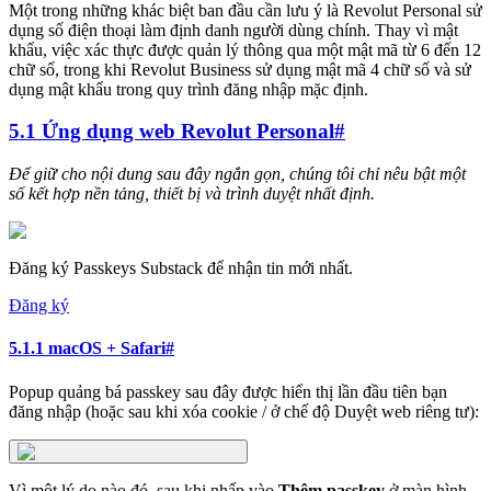
Một trong những khác biệt ban đầu cần lưu ý là Revolut Personal sử
dụng số điện thoại làm định danh người dùng chính. Thay vì mật
khẩu, việc xác thực được quản lý thông qua một mật mã từ 6 đến 12
chữ số, trong khi Revolut Business sử dụng mật mã 4 chữ số và sử
dụng mật khẩu trong quy trình đăng nhập mặc định.
5.1 Ứng dụng web Revolut Personal
#
Để giữ cho nội dung sau đây ngắn gọn, chúng tôi chỉ nêu bật một
số kết hợp nền tảng, thiết bị và trình duyệt nhất định.
Đăng ký Passkeys Substack để nhận tin mới nhất.
Đăng ký
5.1.1 macOS + Safari
#
Popup quảng bá passkey sau đây được hiển thị lần đầu tiên bạn
đăng nhập (hoặc sau khi xóa cookie / ở chế độ Duyệt web riêng tư):
Vì một lý do nào đó, sau khi nhấp vào
Thêm passkey
ở màn hình