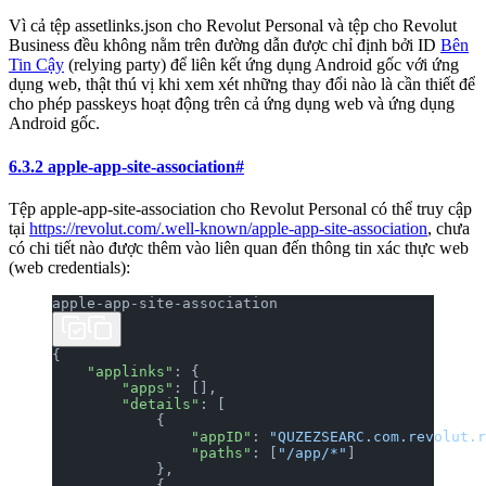
Vì cả tệp assetlinks.json cho Revolut Personal và tệp cho Revolut
Business đều không nằm trên đường dẫn được chỉ định bởi ID
Bên
Tin Cậy
(relying party) để liên kết ứng dụng Android gốc với ứng
dụng web, thật thú vị khi xem xét những thay đổi nào là cần thiết để
cho phép passkeys hoạt động trên cả ứng dụng web và ứng dụng
Android gốc.
6.3.2 apple-app-site-association
#
Tệp apple-app-site-association cho Revolut Personal có thể truy cập
tại
https://revolut.com/.well-known/apple-app-site-association
, chưa
có chi tiết nào được thêm vào liên quan đến thông tin xác thực web
(web credentials):
apple-app-site-association
{
    "applinks"
: {
        "apps"
: [],
        "details"
: [
            {
                "appID"
: 
"QUZEZSEARC.com.revolut.r
                "paths"
: [
"/app/*"
]
            },
            {