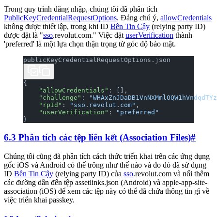
Trong quy trình đăng nhập, chúng tôi đã phân tích
PublicKeyCredentialRequestOptions
. Đáng chú ý,
allowCredentials
không được thiết lập, trong khi ID
Bên Tin Cậy
(relying party ID)
được đặt là "
sso
.revolut.com." Việc đặt
userVerification
thành
'preferred' là một lựa chọn thận trọng từ góc độ bảo mật.
publicKeyCredentialRequestOptions.json
{
    "allowCredentials"
: [],
    "challenge"
: 
"WHAxZnJDaDB1VnNXMmlOQW1hVndqdTYz
    "rpId"
: 
"sso.revolut.com"
,
    "userVerification"
: 
"preferred"
}
6.3 Phân tích các tệp liên kết (Association Files)
#
Chúng tôi cũng đã phân tích cách thức triển khai trên các ứng dụng
gốc iOS và Android có thể trông như thế nào và do đó đã sử dụng
ID
Bên Tin Cậy
(relying party ID) của
sso
.revolut.com và nối thêm
các đường dẫn đến tệp assetlinks.json (Android) và apple-app-site-
association (iOS) để xem các tệp này có thể đã chứa thông tin gì về
việc triển khai passkey.