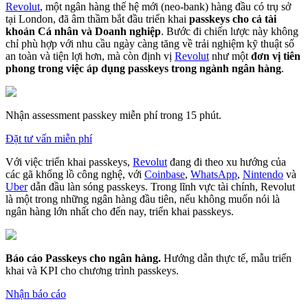
Revolut
, một ngân hàng thế hệ mới (neo-bank) hàng đầu có trụ sở
tại London, đã âm thầm bắt đầu triển khai
passkeys cho cả tài
khoản Cá nhân và Doanh nghiệp
. Bước đi chiến lược này không
chỉ phù hợp với nhu cầu ngày càng tăng về trải nghiệm kỹ thuật số
an toàn và tiện lợi hơn, mà còn định vị
Revolut
như một
đơn vị tiên
phong trong việc áp dụng passkeys trong ngành ngân hàng
.
Nhận assessment passkey miễn phí trong 15 phút.
Đặt tư vấn miễn phí
Với việc triển khai passkeys,
Revolut
đang đi theo xu hướng của
các gã khổng lồ công nghệ, với
Coinbase
,
WhatsApp
,
Nintendo
và
Uber
dẫn đầu làn sóng passkeys. Trong lĩnh vực tài chính, Revolut
là một trong những ngân hàng đầu tiên, nếu không muốn nói là
ngân hàng lớn nhất cho đến nay, triển khai passkeys.
Báo cáo Passkeys cho ngân hàng
.
Hướng dẫn thực tế, mẫu triển
khai và KPI cho chương trình passkeys.
Nhận báo cáo