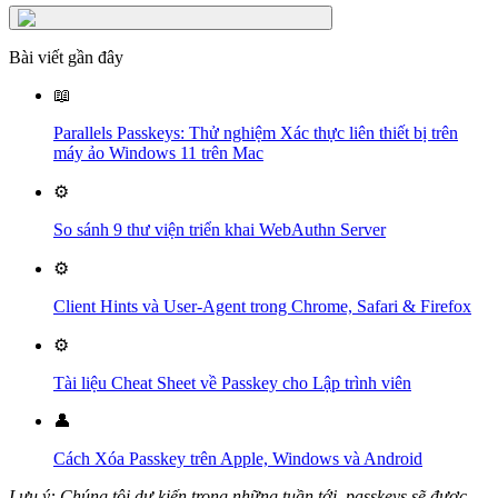
Bài viết gần đây
📖
Parallels Passkeys: Thử nghiệm Xác thực liên thiết bị trên
máy ảo Windows 11 trên Mac
⚙️
So sánh 9 thư viện triển khai WebAuthn Server
⚙️
Client Hints và User-Agent trong Chrome, Safari & Firefox
⚙️
Tài liệu Cheat Sheet về Passkey cho Lập trình viên
👤
Cách Xóa Passkey trên Apple, Windows và Android
Lưu ý: Chúng tôi dự kiến trong những tuần tới, passkeys sẽ được