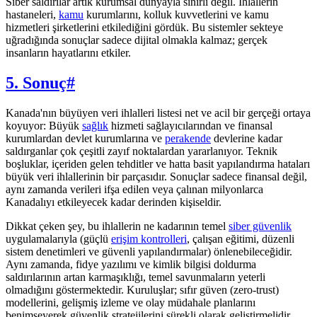
Siber saldırılar artık kurumsal dünyayla sınırlı değil. İhlallerin
hastaneleri,
kamu
kurumlarını, kolluk kuvvetlerini ve kamu
hizmetleri şirketlerini etkilediğini gördük. Bu sistemler sekteye
uğradığında sonuçlar sadece dijital olmakla kalmaz; gerçek
insanların hayatlarını etkiler.
5. Sonuç
#
Kanada'nın büyüyen veri ihlalleri listesi net ve acil bir gerçeği ortaya
koyuyor: Büyük
sağlık
hizmeti sağlayıcılarından ve finansal
kurumlardan devlet kurumlarına ve
perakende
devlerine kadar
saldırganlar çok çeşitli zayıf noktalardan yararlanıyor. Teknik
boşluklar, içeriden gelen tehditler ve hatta basit yapılandırma hataları
büyük veri ihlallerinin bir parçasıdır. Sonuçlar sadece finansal değil,
aynı zamanda verileri ifşa edilen veya çalınan milyonlarca
Kanadalıyı etkileyecek kadar derinden kişiseldir.
Dikkat çeken şey, bu ihlallerin ne kadarının temel
siber güvenlik
uygulamalarıyla (güçlü
erişim kontrolleri
, çalışan eğitimi, düzenli
sistem denetimleri ve güvenli yapılandırmalar) önlenebileceğidir.
Aynı zamanda, fidye yazılımı ve kimlik bilgisi doldurma
saldırılarının artan karmaşıklığı, temel savunmaların yeterli
olmadığını göstermektedir. Kuruluşlar; sıfır güven (zero-trust)
modellerini, gelişmiş izleme ve olay müdahale planlarını
benimseyerek güvenlik stratejilerini sürekli olarak geliştirmelidir.