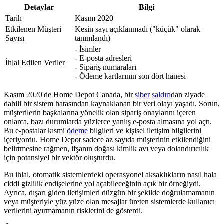
Detaylar
Bilgi
Tarih
Kasım 2020
Etkilenen Müşteri
Kesin sayı açıklanmadı ("küçük" olarak
Sayısı
tanımlandı)
- İsimler
- E-posta adresleri
İhlal Edilen Veriler
- Sipariş numaraları
- Ödeme kartlarının son dört hanesi
Kasım 2020'de Home Depot Canada, bir
siber saldırı
dan ziyade
dahili bir sistem hatasından kaynaklanan bir veri olayı yaşadı. Sorun,
müşterilerin başkalarına yönelik olan sipariş onaylarını içeren
onlarca, bazı durumlarda yüzlerce yanlış e-posta almasına yol açtı.
Bu e-postalar kısmi
ödeme
bilgileri ve kişisel iletişim bilgilerini
içeriyordu. Home Depot sadece az sayıda müşterinin etkilendiğini
belirtmesine rağmen, ifşanın doğası kimlik avı veya dolandırıcılık
için potansiyel bir vektör oluşturdu.
Bu ihlal, otomatik sistemlerdeki operasyonel aksaklıkların nasıl hala
ciddi gizlilik endişelerine yol açabileceğinin açık bir örneğiydi.
Ayrıca, dışarı giden iletişimleri düzgün bir şekilde doğrulamamanın
veya müşteriyle yüz yüze olan mesajlar üreten sistemlerde kullanıcı
verilerini ayırmamanın risklerini de gösterdi.