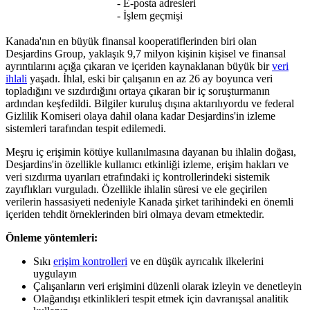
- E-posta adresleri
- İşlem geçmişi
Kanada'nın en büyük finansal kooperatiflerinden biri olan
Desjardins Group, yaklaşık 9,7 milyon kişinin kişisel ve finansal
ayrıntılarını açığa çıkaran ve içeriden kaynaklanan büyük bir
veri
ihlali
yaşadı. İhlal, eski bir çalışanın en az 26 ay boyunca veri
topladığını ve sızdırdığını ortaya çıkaran bir iç soruşturmanın
ardından keşfedildi. Bilgiler kuruluş dışına aktarılıyordu ve federal
Gizlilik Komiseri olaya dahil olana kadar Desjardins'in izleme
sistemleri tarafından tespit edilemedi.
Meşru iç erişimin kötüye kullanılmasına dayanan bu ihlalin doğası,
Desjardins'in özellikle kullanıcı etkinliği izleme, erişim hakları ve
veri sızdırma uyarıları etrafındaki iç kontrollerindeki sistemik
zayıflıkları vurguladı. Özellikle ihlalin süresi ve ele geçirilen
verilerin hassasiyeti nedeniyle Kanada şirket tarihindeki en önemli
içeriden tehdit örneklerinden biri olmaya devam etmektedir.
Önleme yöntemleri:
Sıkı
erişim kontrolleri
ve en düşük ayrıcalık ilkelerini
uygulayın
Çalışanların veri erişimini düzenli olarak izleyin ve denetleyin
Olağandışı etkinlikleri tespit etmek için davranışsal analitik