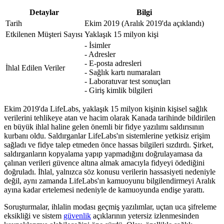
Detaylar
Bilgi
Tarih
Ekim 2019 (Aralık 2019'da açıklandı)
Etkilenen Müşteri Sayısı
Yaklaşık 15 milyon kişi
- İsimler
- Adresler
- E-posta adresleri
İhlal Edilen Veriler
- Sağlık kartı numaraları
- Laboratuvar test sonuçları
- Giriş kimlik bilgileri
Ekim 2019'da LifeLabs, yaklaşık 15 milyon kişinin kişisel sağlık
verilerini tehlikeye atan ve hacim olarak Kanada tarihinde bildirilen
en büyük ihlal haline gelen önemli bir fidye yazılımı saldırısının
kurbanı oldu. Saldırganlar LifeLabs'ın sistemlerine yetkisiz erişim
sağladı ve fidye talep etmeden önce hassas bilgileri sızdırdı. Şirket,
saldırganların kopyalama yapıp yapmadığını doğrulayamasa da
çalınan verileri güvence altına almak amacıyla fidyeyi ödediğini
doğruladı. İhlal, yalnızca söz konusu verilerin hassasiyeti nedeniyle
değil, aynı zamanda LifeLabs'ın kamuoyunu bilgilendirmeyi Aralık
ayına kadar ertelemesi nedeniyle de kamuoyunda endişe yarattı.
Soruşturmalar, ihlalin modası geçmiş yazılımlar, uçtan uca şifreleme
eksikliği ve sistem
güvenlik
açıklarının yetersiz izlenmesinden