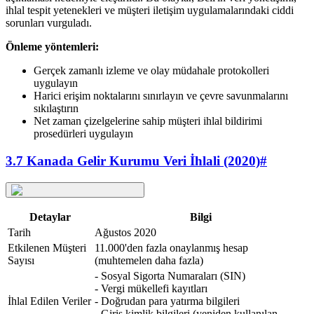
ihlal tespit yetenekleri ve müşteri iletişim uygulamalarındaki ciddi
sorunları vurguladı.
Önleme yöntemleri:
Gerçek zamanlı izleme ve olay müdahale protokolleri
uygulayın
Harici erişim noktalarını sınırlayın ve çevre savunmalarını
sıkılaştırın
Net zaman çizelgelerine sahip müşteri ihlal bildirimi
prosedürleri uygulayın
3.7 Kanada Gelir Kurumu Veri İhlali (2020)
#
Detaylar
Bilgi
Tarih
Ağustos 2020
Etkilenen Müşteri
11.000'den fazla onaylanmış hesap
Sayısı
(muhtemelen daha fazla)
- Sosyal Sigorta Numaraları (SIN)
- Vergi mükellefi kayıtları
İhlal Edilen Veriler
- Doğrudan para yatırma bilgileri
- Giriş kimlik bilgileri (yeniden kullanılan