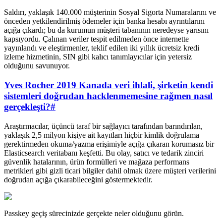
Saldırı, yaklaşık 140.000 müşterinin Sosyal Sigorta Numaralarını ve
önceden yetkilendirilmiş ödemeler için banka hesabı ayrıntılarını
açığa çıkardı; bu da kurumun müşteri tabanının neredeyse yarısını
kapsıyordu. Çalınan veriler tespit edilmeden önce internette
yayınlandı ve eleştirmenler, teklif edilen iki yıllık ücretsiz kredi
izleme hizmetinin, SIN gibi kalıcı tanımlayıcılar için yetersiz
olduğunu savunuyor.
Yves Rocher 2019 Kanada veri ihlali, şirketin kendi
sistemleri doğrudan hacklenmemesine rağmen nasıl
gerçekleşti?
#
Araştırmacılar, üçüncü taraf bir sağlayıcı tarafından barındırılan,
yaklaşık 2,5 milyon kişiye ait kayıtları hiçbir kimlik doğrulama
gerektirmeden okuma/yazma erişimiyle açığa çıkaran korumasız bir
Elasticsearch veritabanı keşfetti. Bu olay, satıcı ve tedarik zinciri
güvenlik hatalarının, ürün formülleri ve mağaza performans
metrikleri gibi gizli ticari bilgiler dahil olmak üzere müşteri verilerini
doğrudan açığa çıkarabileceğini göstermektedir.
Passkey geçiş sürecinizde gerçekte neler olduğunu görün.