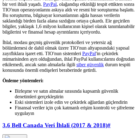
bir veri ihlali yaşadı.
PayPal
, olağandışı etkinliği tespit ettikten sonra
TIO'nun operasyonlarını askıya aldı ve resmi bir soruşturma başlattı.
Bu soruşturma, bilgisayar korsanlarının ağda hassas verilerin
saklandığı birden fazla alana sızdığını ortaya çıkardı. Ele geçirilen
bilgiler, yaklaşık 1,6 milyon kullanıcının kişisel olarak tanımlanabilir
bilgilerini ve finansal hesap ayrıntılarını içeriyordu.
İhlal, modası geçmiş güvenlik protokolleri ve yetersiz ağ
bölümlemesi de dahil olmak üzere TIO'nun altyapısındaki yapısal
zayıflıklara işaret etti. TIO'nun sistemleri
PayPal
'in çekirdek
mimarisinden ayrı olduğundan, ihlal PayPal kullanıcılarını doğrudan
etkilemedi, ancak satın almalarla ilgili
siber güvenlik
durum tespiti
konusunda önemli endişeleri beraberinde getirdi.
Önleme yöntemleri:
Birleşme ve satın almalar sırasında kapsamlı güvenlik
denetimleri gerçekleştirin
Eski sistemleri izole edin ve çekirdek ağlardan güçlendirin
Finansal veriler için çok katmanlı erişim kontrolü ve şifreleme
uygulayın
3.6 Bell Canada Veri İhlali (2017 & 2018)
#