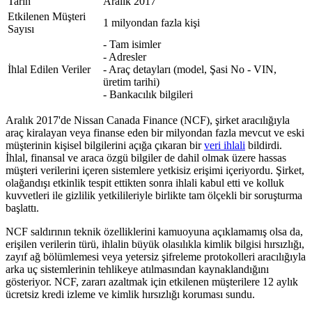
Tarih
Aralık 2017
Etkilenen Müşteri
1 milyondan fazla kişi
Sayısı
- Tam isimler
- Adresler
İhlal Edilen Veriler
- Araç detayları (model, Şasi No - VIN,
üretim tarihi)
- Bankacılık bilgileri
Aralık 2017'de Nissan Canada Finance (NCF), şirket aracılığıyla
araç kiralayan veya finanse eden bir milyondan fazla mevcut ve eski
müşterinin kişisel bilgilerini açığa çıkaran bir
veri ihlali
bildirdi.
İhlal, finansal ve araca özgü bilgiler de dahil olmak üzere hassas
müşteri verilerini içeren sistemlere yetkisiz erişimi içeriyordu. Şirket,
olağandışı etkinlik tespit ettikten sonra ihlali kabul etti ve kolluk
kuvvetleri ile gizlilik yetkilileriyle birlikte tam ölçekli bir soruşturma
başlattı.
NCF saldırının teknik özelliklerini kamuoyuna açıklamamış olsa da,
erişilen verilerin türü, ihlalin büyük olasılıkla kimlik bilgisi hırsızlığı,
zayıf ağ bölümlemesi veya yetersiz şifreleme protokolleri aracılığıyla
arka uç sistemlerinin tehlikeye atılmasından kaynaklandığını
gösteriyor. NCF, zararı azaltmak için etkilenen müşterilere 12 aylık
ücretsiz kredi izleme ve kimlik hırsızlığı koruması sundu.