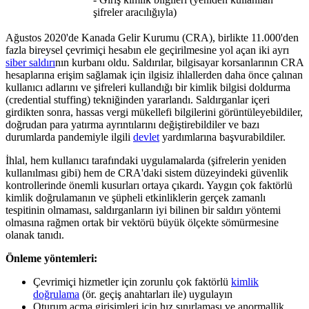
şifreler aracılığıyla)
Ağustos 2020'de Kanada Gelir Kurumu (CRA), birlikte 11.000'den
fazla bireysel çevrimiçi hesabın ele geçirilmesine yol açan iki ayrı
siber saldırı
nın kurbanı oldu. Saldırılar, bilgisayar korsanlarının CRA
hesaplarına erişim sağlamak için ilgisiz ihlallerden daha önce çalınan
kullanıcı adlarını ve şifreleri kullandığı bir kimlik bilgisi doldurma
(credential stuffing) tekniğinden yararlandı. Saldırganlar içeri
girdikten sonra, hassas vergi mükellefi bilgilerini görüntüleyebildiler,
doğrudan para yatırma ayrıntılarını değiştirebildiler ve bazı
durumlarda pandemiyle ilgili
devlet
yardımlarına başvurabildiler.
İhlal, hem kullanıcı tarafındaki uygulamalarda (şifrelerin yeniden
kullanılması gibi) hem de CRA'daki sistem düzeyindeki güvenlik
kontrollerinde önemli kusurları ortaya çıkardı. Yaygın çok faktörlü
kimlik doğrulamanın ve şüpheli etkinliklerin gerçek zamanlı
tespitinin olmaması, saldırganların iyi bilinen bir saldırı yöntemi
olmasına rağmen ortak bir vektörü büyük ölçekte sömürmesine
olanak tanıdı.
Önleme yöntemleri:
Çevrimiçi hizmetler için zorunlu çok faktörlü
kimlik
doğrulama
(ör. geçiş anahtarları ile) uygulayın
Oturum açma girişimleri için hız sınırlaması ve anormallik