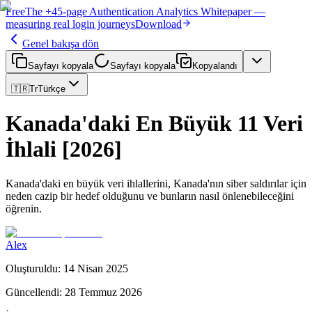
Free
The
+45-page
Authentication
Analytics Whitepaper
—
measuring real login journeys
Download
Genel bakışa dön
Sayfayı kopyala
Sayfayı kopyala
Kopyalandı
🇹🇷
Tr
Türkçe
Kanada'daki En Büyük 11 Veri
İhlali [2026]
Kanada'daki en büyük veri ihlallerini, Kanada'nın siber saldırılar için
neden cazip bir hedef olduğunu ve bunların nasıl önlenebileceğini
öğrenin.
Alex
Oluşturuldu
:
14 Nisan 2025
Güncellendi
:
28 Temmuz 2026