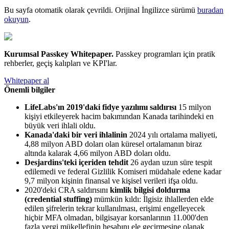
Bu sayfa otomatik olarak çevrildi. Orijinal İngilizce sürümü
buradan
okuyun
.
Kurumsal Passkey Whitepaper
.
Passkey programları için pratik
rehberler, geçiş kalıpları ve KPI'lar.
Whitepaper al
Önemli bilgiler
LifeLabs'ın 2019'daki fidye yazılımı saldırısı
15 milyon
kişiyi etkileyerek hacim bakımından Kanada tarihindeki en
büyük veri ihlali oldu.
Kanada'daki bir veri ihlalinin
2024 yılı ortalama maliyeti,
4,88 milyon ABD doları olan küresel ortalamanın biraz
altında kalarak 4,66 milyon ABD doları oldu.
Desjardins'teki içeriden tehdit
26 aydan uzun süre tespit
edilemedi ve federal Gizlilik Komiseri müdahale edene kadar
9,7 milyon kişinin finansal ve kişisel verileri ifşa oldu.
2020'deki CRA saldırısını
kimlik bilgisi doldurma
(credential stuffing)
mümkün kıldı: İlgisiz ihlallerden elde
edilen şifrelerin tekrar kullanılması, erişimi engelleyecek
hiçbir MFA olmadan, bilgisayar korsanlarının 11.000'den
fazla vergi mükellefinin hesabını ele geçirmesine olanak