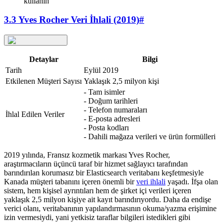
kullanın
3.3 Yves Rocher Veri İhlali (2019)
#
Detaylar
Bilgi
Tarih
Eylül 2019
Etkilenen Müşteri Sayısı
Yaklaşık 2,5 milyon kişi
- Tam isimler
- Doğum tarihleri
- Telefon numaraları
İhlal Edilen Veriler
- E-posta adresleri
- Posta kodları
- Dahili mağaza verileri ve ürün formülleri
2019 yılında, Fransız kozmetik markası Yves Rocher,
araştırmacıların üçüncü taraf bir hizmet sağlayıcı tarafından
barındırılan korumasız bir Elasticsearch veritabanı keşfetmesiyle
Kanada müşteri tabanını içeren önemli bir
veri ihlali
yaşadı. İfşa olan
sistem, hem kişisel ayrıntıları hem de şirket içi verileri içeren
yaklaşık 2,5 milyon kişiye ait kayıt barındırıyordu. Daha da endişe
verici olanı, veritabanının yapılandırmasının okuma/yazma erişimine
izin vermesiydi, yani yetkisiz taraflar bilgileri istedikleri gibi