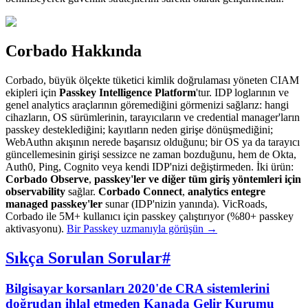
Corbado Hakkında
Corbado, büyük ölçekte tüketici kimlik doğrulaması yöneten CIAM
ekipleri için
Passkey Intelligence Platform
'tur. IDP loglarının ve
genel analytics araçlarının göremediğini görmenizi sağlarız: hangi
cihazların, OS sürümlerinin, tarayıcıların ve credential manager'ların
passkey desteklediğini; kayıtların neden girişe dönüşmediğini;
WebAuthn akışının nerede başarısız olduğunu; bir OS ya da tarayıcı
güncellemesinin girişi sessizce ne zaman bozduğunu, hem de Okta,
Auth0, Ping, Cognito veya kendi IDP'nizi değiştirmeden. İki ürün:
Corbado Observe
,
passkey'ler ve diğer tüm giriş yöntemleri için
observability
sağlar.
Corbado Connect
,
analytics entegre
managed passkey'ler
sunar (IDP'nizin yanında). VicRoads,
Corbado ile 5M+ kullanıcı için passkey çalıştırıyor (%80+ passkey
aktivasyonu).
Bir Passkey uzmanıyla görüşün
→
Sıkça Sorulan Sorular
#
Bilgisayar korsanları 2020'de CRA sistemlerini
doğrudan ihlal etmeden Kanada Gelir Kurumu