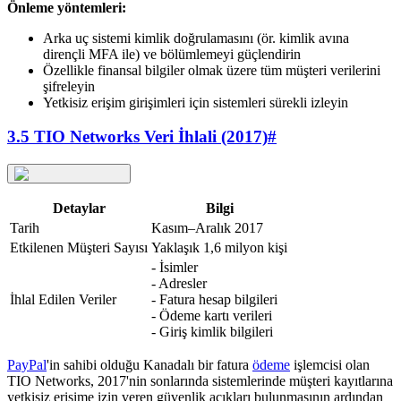
Önleme yöntemleri:
Arka uç sistemi kimlik doğrulamasını (ör. kimlik avına
dirençli MFA ile) ve bölümlemeyi güçlendirin
Özellikle finansal bilgiler olmak üzere tüm müşteri verilerini
şifreleyin
Yetkisiz erişim girişimleri için sistemleri sürekli izleyin
3.5 TIO Networks Veri İhlali (2017)
#
Detaylar
Bilgi
Tarih
Kasım–Aralık 2017
Etkilenen Müşteri Sayısı
Yaklaşık 1,6 milyon kişi
- İsimler
- Adresler
İhlal Edilen Veriler
- Fatura hesap bilgileri
- Ödeme kartı verileri
- Giriş kimlik bilgileri
PayPal
'in sahibi olduğu Kanadalı bir fatura
ödeme
işlemcisi olan
TIO Networks, 2017'nin sonlarında sistemlerinde müşteri kayıtlarına
yetkisiz erişime izin veren güvenlik açıkları bulunmasının ardından