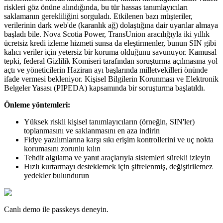
riskleri göz önüne alındığında, bu tür hassas tanımlayıcıları
saklamanın gerekliliğini sorguladı. Etkilenen bazı müşteriler,
verilerinin dark web'de (karanlık ağ) dolaştığına dair uyarılar almaya
başladı bile. Nova Scotia Power, TransUnion aracılığıyla iki yıllık
ücretsiz kredi izleme hizmeti sunsa da eleştirmenler, bunun SIN gibi
kalıcı veriler için yetersiz bir koruma olduğunu savunuyor. Kamusal
tepki, federal Gizlilik Komiseri tarafından soruşturma açılmasına yol
açtı ve yöneticilerin Haziran ayı başlarında milletvekilleri önünde
ifade vermesi bekleniyor. Kişisel Bilgilerin Korunması ve Elektronik
Belgeler Yasası (PIPEDA) kapsamında bir soruşturma başlatıldı.
Önleme yöntemleri:
Yüksek riskli kişisel tanımlayıcıların (örneğin, SIN'ler)
toplanmasını ve saklanmasını en aza indirin
Fidye yazılımlarına karşı sıkı erişim kontrollerini ve uç nokta
korumasını zorunlu kılın
Tehdit algılama ve yanıt araçlarıyla sistemleri sürekli izleyin
Hızlı kurtarmayı desteklemek için şifrelenmiş, değiştirilemez
yedekler bulundurun
Canlı demo ile passkeys deneyin.