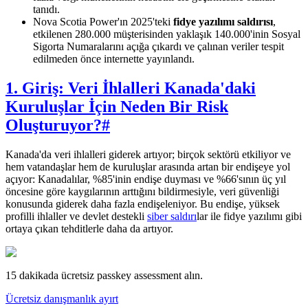
tanıdı.
Nova Scotia Power'ın 2025'teki
fidye yazılımı saldırısı
,
etkilenen 280.000 müşterisinden yaklaşık 140.000'inin Sosyal
Sigorta Numaralarını açığa çıkardı ve çalınan veriler tespit
edilmeden önce internette yayınlandı.
1. Giriş: Veri İhlalleri Kanada'daki
Kuruluşlar İçin Neden Bir Risk
Oluşturuyor?
#
Kanada'da veri ihlalleri giderek artıyor; birçok sektörü etkiliyor ve
hem vatandaşlar hem de kuruluşlar arasında artan bir endişeye yol
açıyor: Kanadalılar, %85'inin endişe duyması ve %66'sının üç yıl
öncesine göre kaygılarının arttığını bildirmesiyle, veri güvenliği
konusunda giderek daha fazla endişeleniyor. Bu endişe, yüksek
profilli ihlaller ve devlet destekli
siber saldırı
lar ile fidye yazılımı gibi
ortaya çıkan tehditlerle daha da artıyor.
15 dakikada ücretsiz passkey assessment alın.
Ücretsiz danışmanlık ayırt