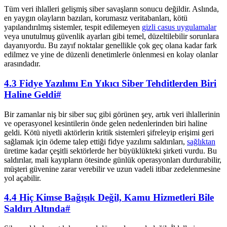
Tüm veri ihlalleri gelişmiş siber savaşların sonucu değildir. Aslında,
en yaygın olayların bazıları, korumasız veritabanları, kötü
yapılandırılmış sistemler, tespit edilemeyen
gizli casus uygulamalar
veya unutulmuş güvenlik ayarları gibi temel, düzeltilebilir sorunlara
dayanıyordu. Bu zayıf noktalar genellikle çok geç olana kadar fark
edilmez ve yine de düzenli denetimlerle önlenmesi en kolay olanlar
arasındadır.
4.3 Fidye Yazılımı En Yıkıcı Siber Tehditlerden Biri
Haline Geldi
#
Bir zamanlar niş bir siber suç gibi görünen şey, artık veri ihlallerinin
ve operasyonel kesintilerin önde gelen nedenlerinden biri haline
geldi. Kötü niyetli aktörlerin kritik sistemleri şifreleyip erişimi geri
sağlamak için ödeme talep ettiği fidye yazılımı saldırıları,
sağlıktan
üretime kadar çeşitli sektörlerde her büyüklükteki şirketi vurdu. Bu
saldırılar, mali kayıpların ötesinde günlük operasyonları durdurabilir,
müşteri güvenine zarar verebilir ve uzun vadeli itibar zedelenmesine
yol açabilir.
4.4 Hiç Kimse Bağışık Değil, Kamu Hizmetleri Bile
Saldırı Altında
#