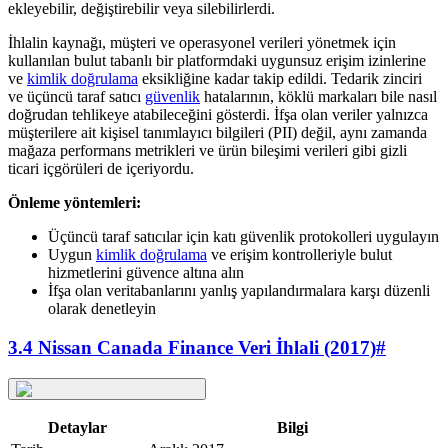
ekleyebilir, değiştirebilir veya silebilirlerdi.
İhlalin kaynağı, müşteri ve operasyonel verileri yönetmek için
kullanılan bulut tabanlı bir platformdaki uygunsuz erişim izinlerine
ve
kimlik doğrulama
eksikliğine kadar takip edildi. Tedarik zinciri
ve üçüncü taraf satıcı
güvenlik
hatalarının, köklü markaları bile nasıl
doğrudan tehlikeye atabileceğini gösterdi. İfşa olan veriler yalnızca
müşterilere ait kişisel tanımlayıcı bilgileri (PII) değil, aynı zamanda
mağaza performans metrikleri ve ürün bileşimi verileri gibi gizli
ticari içgörüleri de içeriyordu.
Önleme yöntemleri:
Üçüncü taraf satıcılar için katı güvenlik protokolleri uygulayın
Uygun
kimlik doğrulama
ve erişim kontrolleriyle bulut
hizmetlerini güvence altına alın
İfşa olan veritabanlarını yanlış yapılandırmalara karşı düzenli
olarak denetleyin
3.4 Nissan Canada Finance Veri İhlali (2017)
#
Detaylar
Bilgi