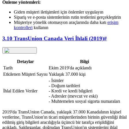
Önleme yöntemleri:
Giden müşteri iletişimleri için önlemler uygulayın
Sipariş ve e-posta sistemlerinin rutin testlerini gerçekleştirin
Müşteriye yönelik otomasyon araçlarında daha katı
erişim
kontrolleri
kullanın
3.10 TransUnion Canada Veri İhlali (2019)
#
Detaylar
Bilgi
Tarih
Ekim 2019'da açıklandı
Etkilenen Müşteri Sayısı
Yaklaşık 37.000 kişi
- İsimler
- Doğum tarihleri
İhlal Edilen Veriler
- Kredi ve kredi bilgileri
- Adresler (mevcut ve eski)
- Muhtemelen sosyal sigorta numaraları
2019'da TransUnion Canada, yaklaşık 37.000 Kanadalının kişisel
verilerine, TransUnion'ın ticari müşterilerinden birinin güvenliği ihlal
edilmiş giriş bilgileri aracılığıyla üçüncü bir tarafça erişildiğini
açıkladı. Saldırganlar, doğrudan TransUnion'ın sistemlerini ihlal