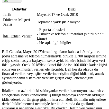
Detaylar
Bilgi
Tarih
Mayıs 2017 ve Ocak 2018
Etkilenen Müşteri
Toplamda yaklaşık 2 milyon
Sayısı
- E-posta adresleri
- İsimler ve telefon numaraları (sınırlı bir alt
İhlal Edilen Veriler
küme)
- Hesapla ilgili bilgiler
Bell Canada, Mayıs 2017'de saldırganların kabaca 1,9 milyon e-
posta adresine ve telefon numaralarıyla birlikte 1.700 müşteri ismine
erişip sızdırmasıyla başlayan, sekiz aylık bir süre içinde iki ayrı veri
ihlali yaşadı. Ocak 2018'deki ikinci ihlalde ise 100.000'e kadar kişiyi
etkileyen ek müşteri verileri ele geçirildi. Bell her iki olayda da
finansal verilere veya şifre verilerine erişilmediğini iddia etti, ancak
ayrıntılar dahili sistemlere yetkisiz girişin engellenemediğini
gösteriyordu.
İhlallerin en az birindeki saldırganlar verileri kamuoyuna sızdırdı ve
amaçlarının Bell'i kendileriyle iş birliği yapmaya zorlamak olduğunu
iddia ederek bir tür gasp girişimi ima etti. Bell, ilk ihlalin müşterilere
derhal bildirilmemesi nedeniyle her iki durumda da gecikmiş
açıklaması nedeniyle eleştirildi. Bu olaylar, Bell'in veri yönetişimi,