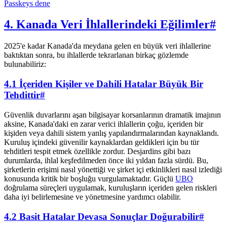
Passkeys dene
4. Kanada Veri İhlallerindeki Eğilimler
#
2025'e kadar Kanada'da meydana gelen en büyük veri ihlallerine
baktıktan sonra, bu ihlallerde tekrarlanan birkaç gözlemde
bulunabiliriz:
4.1 İçeriden Kişiler ve Dahili Hatalar Büyük Bir
Tehdittir
#
Güvenlik duvarlarını aşan bilgisayar korsanlarının dramatik imajının
aksine, Kanada'daki en zarar verici ihlallerin çoğu, içeriden bir
kişiden veya dahili sistem yanlış yapılandırmalarından kaynaklandı.
Kuruluş içindeki güvenilir kaynaklardan geldikleri için bu tür
tehditleri tespit etmek özellikle zordur. Desjardins gibi bazı
durumlarda, ihlal keşfedilmeden önce iki yıldan fazla sürdü. Bu,
şirketlerin erişimi nasıl yönettiği ve şirket içi etkinlikleri nasıl izlediği
konusunda kritik bir boşluğu vurgulamaktadır. Güçlü
UBO
doğrulama süreçleri uygulamak, kuruluşların içeriden gelen riskleri
daha iyi belirlemesine ve yönetmesine yardımcı olabilir.
4.2 Basit Hatalar Devasa Sonuçlar Doğurabilir
#