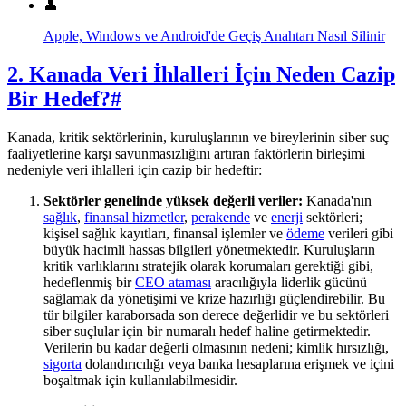
👤
Apple, Windows ve Android'de Geçiş Anahtarı Nasıl Silinir
2. Kanada Veri İhlalleri İçin Neden Cazip
Bir Hedef?
#
Kanada, kritik sektörlerinin, kuruluşlarının ve bireylerinin siber suç
faaliyetlerine karşı savunmasızlığını artıran faktörlerin birleşimi
nedeniyle veri ihlalleri için cazip bir hedeftir:
Sektörler genelinde yüksek değerli veriler:
Kanada'nın
sağlık
,
finansal hizmetler
,
perakende
ve
enerji
sektörleri;
kişisel sağlık kayıtları, finansal işlemler ve
ödeme
verileri gibi
büyük hacimli hassas bilgileri yönetmektedir. Kuruluşların
kritik varlıklarını stratejik olarak korumaları gerektiği gibi,
hedeflenmiş bir
CEO ataması
aracılığıyla liderlik gücünü
sağlamak da yönetişimi ve krize hazırlığı güçlendirebilir. Bu
tür bilgiler karaborsada son derece değerlidir ve bu sektörleri
siber suçlular için bir numaralı hedef haline getirmektedir.
Verilerin bu kadar değerli olmasının nedeni; kimlik hırsızlığı,
sigorta
dolandırıcılığı veya banka hesaplarına erişmek ve içini
boşaltmak için kullanılabilmesidir.