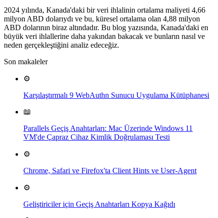
2024 yılında, Kanada'daki bir veri ihlalinin ortalama maliyeti 4,66
milyon ABD dolarıydı ve bu, küresel ortalama olan 4,88 milyon
ABD dolarının biraz altındadır. Bu blog yazısında, Kanada'daki en
büyük veri ihlallerine daha yakından bakacak ve bunların nasıl ve
neden gerçekleştiğini analiz edeceğiz.
Son makaleler
⚙️
Karşılaştırmalı 9 WebAuthn Sunucu Uygulama Kütüphanesi
📖
Parallels Geçiş Anahtarları: Mac Üzerinde Windows 11
VM'de Çapraz Cihaz Kimlik Doğrulaması Testi
⚙️
Chrome, Safari ve Firefox'ta Client Hints ve User-Agent
⚙️
Geliştiriciler için Geçiş Anahtarları Kopya Kağıdı