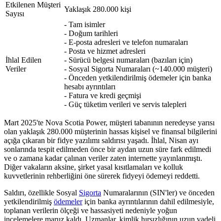
Etkilenen Müşteri
Yaklaşık 280.000 kişi
Sayısı
- Tam isimler
- Doğum tarihleri
- E-posta adresleri ve telefon numaraları
- Posta ve hizmet adresleri
İhlal Edilen
- Sürücü belgesi numaraları (bazıları için)
Veriler
- Sosyal Sigorta Numaraları (~140.000 müşteri)
- Önceden yetkilendirilmiş ödemeler için banka
hesabı ayrıntıları
- Fatura ve kredi geçmişi
- Güç tüketim verileri ve servis talepleri
Mart 2025'te Nova Scotia Power, müşteri tabanının neredeyse yarısı
olan yaklaşık 280.000 müşterinin hassas kişisel ve finansal bilgilerini
açığa çıkaran bir fidye yazılımı saldırısı yaşadı. İhlal, Nisan ayı
sonlarında tespit edilmeden önce bir aydan uzun süre fark edilmedi
ve o zamana kadar çalınan veriler zaten internette yayınlanmıştı.
Diğer vakaların aksine, şirket yasal kısıtlamaları ve kolluk
kuvvetlerinin rehberliğini öne sürerek fidyeyi ödemeyi reddetti.
Saldırı, özellikle Sosyal
Sigorta
Numaralarının (SIN'ler) ve önceden
yetkilendirilmiş
ödemeler
için banka ayrıntılarının dahil edilmesiyle,
toplanan verilerin ölçeği ve hassasiyeti nedeniyle yoğun
incelemelere maruz kaldı. Uzmanlar, kimlik hırsızlığının uzun vadeli