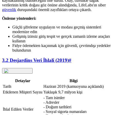
kaynaklanmış olabileceğini öne sürdü. Olay, özellikle sağlık
verilerinin kritik doğası göz önüne alındığında, LifeLabs'ın siber
güvenlik
duruşundaki önemli zayıflıkları ortaya çıkardı.
Önleme yöntemleri:
Güçlü şifreleme uygulayın ve modası geçmiş sistemleri
modernize edin
Gelişmiş izinsiz giriş tespit ve gerçek zamanlı izleme araçları
kullanın
Fidye ödemekten kaçınmak için güvenli, çevrimdışı yedekler
bulundurun
3.2 Desjardins Veri İhlali (2019)
#
Detaylar
Bilgi
Tarih
Haziran 2019 (kamuoyuna açıklandı)
Etkilenen Müşteri Sayısı
Yaklaşık 9,7 milyon kişi
- Tam isimler
- Adresler
- Doğum tarihleri
İhlal Edilen Veriler
- Sosyal sigorta numaraları