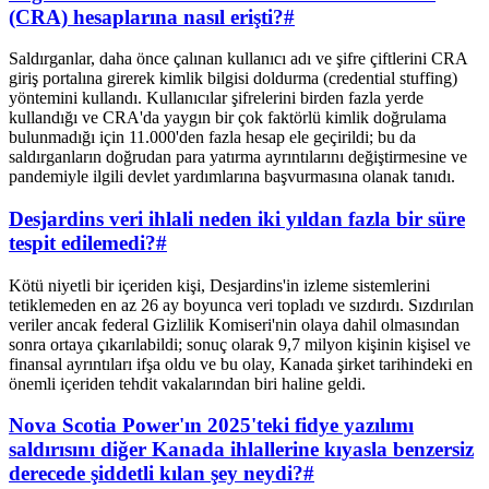
(CRA) hesaplarına nasıl erişti?
#
Saldırganlar, daha önce çalınan kullanıcı adı ve şifre çiftlerini CRA
giriş portalına girerek kimlik bilgisi doldurma (credential stuffing)
yöntemini kullandı. Kullanıcılar şifrelerini birden fazla yerde
kullandığı ve CRA'da yaygın bir çok faktörlü kimlik doğrulama
bulunmadığı için 11.000'den fazla hesap ele geçirildi; bu da
saldırganların doğrudan para yatırma ayrıntılarını değiştirmesine ve
pandemiyle ilgili devlet yardımlarına başvurmasına olanak tanıdı.
Desjardins veri ihlali neden iki yıldan fazla bir süre
tespit edilemedi?
#
Kötü niyetli bir içeriden kişi, Desjardins'in izleme sistemlerini
tetiklemeden en az 26 ay boyunca veri topladı ve sızdırdı. Sızdırılan
veriler ancak federal Gizlilik Komiseri'nin olaya dahil olmasından
sonra ortaya çıkarılabildi; sonuç olarak 9,7 milyon kişinin kişisel ve
finansal ayrıntıları ifşa oldu ve bu olay, Kanada şirket tarihindeki en
önemli içeriden tehdit vakalarından biri haline geldi.
Nova Scotia Power'ın 2025'teki fidye yazılımı
saldırısını diğer Kanada ihlallerine kıyasla benzersiz
derecede şiddetli kılan şey neydi?
#