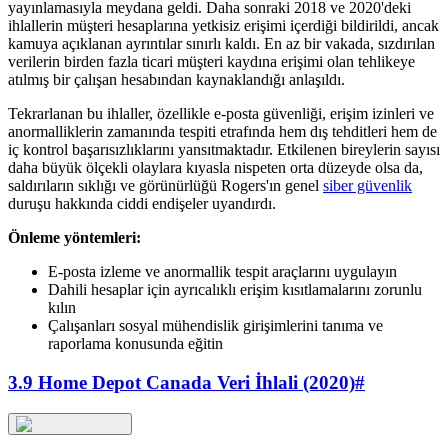
yayınlamasıyla meydana geldi. Daha sonraki 2018 ve 2020'deki
ihlallerin müşteri hesaplarına yetkisiz erişimi içerdiği bildirildi, ancak
kamuya açıklanan ayrıntılar sınırlı kaldı. En az bir vakada, sızdırılan
verilerin birden fazla ticari müşteri kaydına erişimi olan tehlikeye
atılmış bir çalışan hesabından kaynaklandığı anlaşıldı.
Tekrarlanan bu ihlaller, özellikle e-posta güvenliği, erişim izinleri ve
anormalliklerin zamanında tespiti etrafında hem dış tehditleri hem de
iç kontrol başarısızlıklarını yansıtmaktadır. Etkilenen bireylerin sayısı
daha büyük ölçekli olaylara kıyasla nispeten orta düzeyde olsa da,
saldırıların sıklığı ve görünürlüğü Rogers'ın genel
siber güvenlik
duruşu hakkında ciddi endişeler uyandırdı.
Önleme yöntemleri:
E-posta izleme ve anormallik tespit araçlarını uygulayın
Dahili hesaplar için ayrıcalıklı erişim kısıtlamalarını zorunlu
kılın
Çalışanları sosyal mühendislik girişimlerini tanıma ve
raporlama konusunda eğitin
3.9 Home Depot Canada Veri İhlali (2020)
#