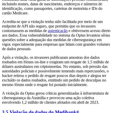
incluindo nomes, datas de nascimento, endereços e números de
identificação, como passaportes, carteiras de motorista e IDs do
cartão Medicare.
Acredita-se que a violação tenha sido facilitada por meio de um
endpoint de API não seguro, que permitiu que os invasores
contornassem as medidas de
autenticação
e obtivessem acesso direto
aos dados. Essa vulnerabilidade no sistema da Optus levantou sérias
questões sobre a adequação das medidas de cibersegurança em
vigor, especialmente para empresas que lidam com grandes volumes
de dados pessoais.
Após a violação, os invasores publicaram amostras dos dados
roubados em fóruns on-line e exigiram um resgate de 1,5 milhão de
dólares australianos em criptomoedas. No entanto, sob pressão das
autoridades policiais e possivelmente temendo mais repercussões, o
hacker retirou o pedido de resgate poucos dias depois e alegou ter
excluído os dados roubados, emitindo um pedido de desculpas no
mesmo fórum onde o resgate foi postado inicialmente.
A violação da Optus gerou críticas generalizadas à infraestrutura de
cibersegurança da Austrália e provocou uma ação coletiva
envolvendo 1,2 milhão de clientes afetados em abril de 2023.
3.5 Violação de dados do Medibank
#