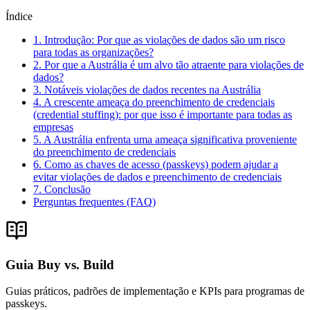
Índice
1. Introdução: Por que as violações de dados são um risco
para todas as organizações?
2. Por que a Austrália é um alvo tão atraente para violações de
dados?
3. Notáveis violações de dados recentes na Austrália
4. A crescente ameaça do preenchimento de credenciais
(credential stuffing): por que isso é importante para todas as
empresas
5. A Austrália enfrenta uma ameaça significativa proveniente
do preenchimento de credenciais
6. Como as chaves de acesso (passkeys) podem ajudar a
evitar violações de dados e preenchimento de credenciais
7. Conclusão
Perguntas frequentes (FAQ)
Guia Buy vs. Build
Guias práticos, padrões de implementação e KPIs para programas de
passkeys.