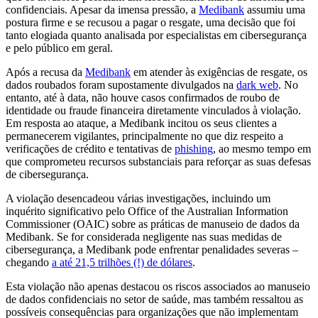
confidenciais. Apesar da imensa pressão, a
Medibank
assumiu uma
postura firme e se recusou a pagar o resgate, uma decisão que foi
tanto elogiada quanto analisada por especialistas em cibersegurança
e pelo público em geral.
Após a recusa da
Medibank
em atender às exigências de resgate, os
dados roubados foram supostamente divulgados na
dark web
. No
entanto, até à data, não houve casos confirmados de roubo de
identidade ou fraude financeira diretamente vinculados à violação.
Em resposta ao ataque, a Medibank incitou os seus clientes a
permanecerem vigilantes, principalmente no que diz respeito a
verificações de crédito e tentativas de
phishing
, ao mesmo tempo em
que comprometeu recursos substanciais para reforçar as suas defesas
de cibersegurança.
A violação desencadeou várias investigações, incluindo um
inquérito significativo pelo Office of the Australian Information
Commissioner (OAIC) sobre as práticas de manuseio de dados da
Medibank. Se for considerada negligente nas suas medidas de
cibersegurança, a Medibank pode enfrentar penalidades severas –
chegando
a até 21,5 trilhões (!) de dólares
.
Esta violação não apenas destacou os riscos associados ao manuseio
de dados confidenciais no setor de saúde, mas também ressaltou as
possíveis consequências para organizações que não implementam