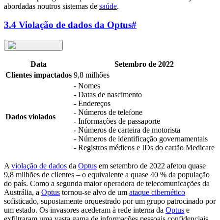
abordadas noutros sistemas de
saúde
.
3.4 Violação de dados da Optus
#
Data
Setembro de 2022
Clientes impactados
9,8 milhões
- Nomes
- Datas de nascimento
- Endereços
- Números de telefone
Dados violados
- Informações de passaporte
- Números de carteira de motorista
- Números de identificação governamentais
- Registros médicos e IDs do cartão Medicare
A
violação de dados
da
Optus
em setembro de 2022 afetou quase
9,8 milhões de clientes – o equivalente a quase 40 % da população
do país. Como a segunda maior operadora de telecomunicações da
Austrália, a
Optus
tornou-se alvo de um
ataque cibernético
sofisticado, supostamente orquestrado por um grupo patrocinado por
um estado. Os invasores acederam à rede interna da
Optus
e
exfiltraram uma vasta gama de informações pessoais confidenciais,