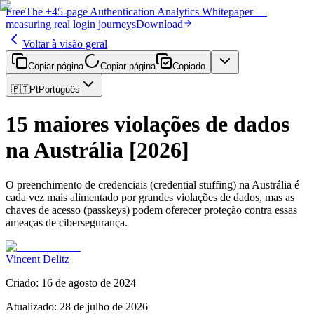
Free
The
+45-page
Authentication
Analytics Whitepaper
—
measuring real login journeys
Download
Voltar à visão geral
Copiar página
Copiar página
Copiado
🇵🇹
Pt
Português
15 maiores violações de dados
na Austrália [2026]
O preenchimento de credenciais (credential stuffing) na Austrália é
cada vez mais alimentado por grandes violações de dados, mas as
chaves de acesso (passkeys) podem oferecer proteção contra essas
ameaças de cibersegurança.
Vincent Delitz
Criado
:
16 de agosto de 2024
Atualizado
:
28 de julho de 2026