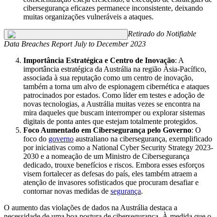
cibersegurança eficazes permanece inconsistente, deixando
muitas organizações vulneráveis a ataques.
Retirado do Notifiable
Data Breaches Report July to December 2023
Importância Estratégica e Centro de Inovação
: A
importância estratégica da Austrália na região Ásia-Pacífico,
associada à sua reputação como um centro de inovação,
também a torna um alvo de espionagem cibernética e ataques
patrocinados por estados. Como líder em testes e adoção de
novas tecnologias, a Austrália muitas vezes se encontra na
mira daqueles que buscam interromper ou explorar sistemas
digitais de ponta antes que estejam totalmente protegidos.
Foco Aumentado em Cibersegurança pelo Governo
: O
foco do
governo
australiano na cibersegurança, exemplificado
por iniciativas como a National Cyber Security Strategy 2023-
2030 e a nomeação de um Ministro de Cibersegurança
dedicado, trouxe benefícios e riscos. Embora esses esforços
visem fortalecer as defesas do país, eles também atraem a
atenção de invasores sofisticados que procuram desafiar e
contornar novas medidas de
segurança
.
O aumento das violações de dados na Austrália destaca a
necessidade de uma boa postura de cibersegurança. À medida que o