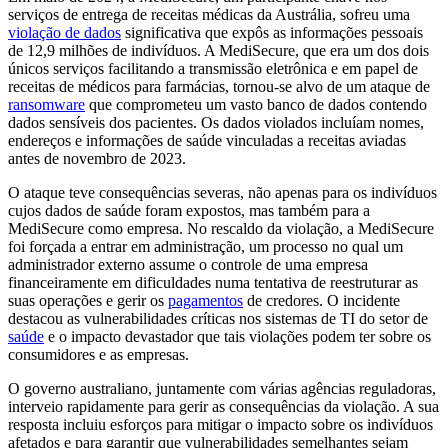
serviços de entrega de receitas médicas da Austrália, sofreu uma
violação de dados
significativa que expôs as informações pessoais
de 12,9 milhões de indivíduos. A MediSecure, que era um dos dois
únicos serviços facilitando a transmissão eletrônica e em papel de
receitas de médicos para farmácias, tornou-se alvo de um ataque de
ransomware
que comprometeu um vasto banco de dados contendo
dados sensíveis dos pacientes. Os dados violados incluíam nomes,
endereços e informações de saúde vinculadas a receitas aviadas
antes de novembro de 2023.
O ataque teve consequências severas, não apenas para os indivíduos
cujos dados de saúde foram expostos, mas também para a
MediSecure como empresa. No rescaldo da violação, a MediSecure
foi forçada a entrar em administração, um processo no qual um
administrador externo assume o controle de uma empresa
financeiramente em dificuldades numa tentativa de reestruturar as
suas operações e gerir os
pagamentos
de credores. O incidente
destacou as vulnerabilidades críticas nos sistemas de TI do setor de
saúde
e o impacto devastador que tais violações podem ter sobre os
consumidores e as empresas.
O governo australiano, juntamente com várias agências reguladoras,
interveio rapidamente para gerir as consequências da violação. A sua
resposta incluiu esforços para mitigar o impacto sobre os indivíduos
afetados e para garantir que vulnerabilidades semelhantes sejam