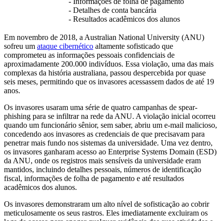
- Informações de folha de pagamento
- Detalhes de conta bancária
- Resultados acadêmicos dos alunos
Em novembro de 2018, a Australian National University (ANU)
sofreu um
ataque cibernético
altamente sofisticado que
comprometeu as informações pessoais confidenciais de
aproximadamente 200.000 indivíduos. Essa violação, uma das mais
complexas da história australiana, passou despercebida por quase
seis meses, permitindo que os invasores acessassem dados de até 19
anos.
Os invasores usaram uma série de quatro campanhas de spear-
phishing para se infiltrar na rede da ANU. A violação inicial ocorreu
quando um funcionário sênior, sem saber, abriu um e-mail malicioso,
concedendo aos invasores as credenciais de que precisavam para
penetrar mais fundo nos sistemas da universidade. Uma vez dentro,
os invasores ganharam acesso ao Enterprise Systems Domain (ESD)
da ANU, onde os registros mais sensíveis da universidade eram
mantidos, incluindo detalhes pessoais, números de identificação
fiscal, informações de folha de pagamento e até resultados
acadêmicos dos alunos.
Os invasores demonstraram um alto nível de sofisticação ao cobrir
meticulosamente os seus rastros. Eles imediatamente excluiram os