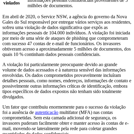
informações pessoais confidenciais provenientes de 5
violados
milhões de documentos.
Em abril de 2020, o Service NSW, a agência do governo da Nova
Gales do Sul responsável por entregar vários serviços aos residentes,
sofreu uma violação de dados significativa que expôs as
informações pessoais de 104.000 indivíduos. A violação foi iniciada
por meio de uma série de ataques de phishing que comprometeram
com sucesso 47 contas de e-mail de funcionários. Os invasores
obtiveram acesso a aproximadamente 5 milhões de documentos, dos
quais 10 % continham dados pessoais confidenciais.
A violação foi particularmente preocupante devido ao grande
volume de dados acessados e à natureza sensível das informações
envolvidas. Os dados comprometidos provavelmente incluíram
detalhes pessoais, como nomes, endereços, informações de contato e
possivelmente outras informações críticas de identificação, embora
tipos específicos de dados expostos não tenham sido totalmente
divulgados.
Um fator que contribuiu enormemente para o sucesso da violação
foi a ausência de
autenticação
multifator (MFA) nas contas
comprometidas. Sem esta camada adicional de segurança, os
invasores puderam facilmente obter e manter acesso às contas de e-
mail, movendo-se lateralmente pela rede para coletar grandes
quantidades de dados confidenciais.