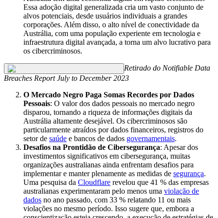
Essa adoção digital generalizada cria um vasto conjunto de
alvos potenciais, desde usuários individuais a grandes
corporações. Além disso, o alto nível de conectividade da
Austrália, com uma população experiente em tecnologia e
infraestrutura digital avançada, a torna um alvo lucrativo para
os cibercriminosos.
Retirado do Notifiable Data
Breaches Report July to December 2023
O Mercado Negro Paga Somas Recordes por Dados
Pessoais
: O valor dos dados pessoais no mercado negro
disparou, tornando a riqueza de informações digitais da
Austrália altamente desejável. Os cibercriminosos são
particularmente atraídos por dados financeiros, registros do
setor de
saúde
e bancos de dados
governamentais
.
Desafios na Prontidão de Cibersegurança
: Apesar dos
investimentos significativos em cibersegurança, muitas
organizações australianas ainda enfrentam desafios para
implementar e manter plenamente as medidas de
segurança
.
Uma pesquisa da
Cloudflare
revelou que 41 % das empresas
australianas experimentaram pelo menos uma
violação de
dados
no ano passado, com 33 % relatando 11 ou mais
violações no mesmo período. Isso sugere que, embora a
conscientização esteja crescendo, a execução de estratégias de