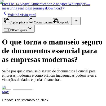
Free
The
+45-page
Authentication
Analytics Whitepaper
—
measuring real login journeys
Download
Voltar à visão geral
Copiar página
Copiar página
Copiado
🇵🇹
Pt
Português
O que torna o manuseio seguro
de documentos essencial para
as empresas modernas?
Saiba por que o manuseio seguro de documentos é crucial para
empresas modernas e como práticas inadequadas podem levar a
violações de dados e perdas financeiras.
Max
Criado
:
3 de setembro de 2025