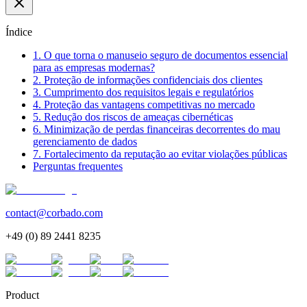
Índice
1. O que torna o manuseio seguro de documentos essencial
para as empresas modernas?
2. Proteção de informações confidenciais dos clientes
3. Cumprimento dos requisitos legais e regulatórios
4. Proteção das vantagens competitivas no mercado
5. Redução dos riscos de ameaças cibernéticas
6. Minimização de perdas financeiras decorrentes do mau
gerenciamento de dados
7. Fortalecimento da reputação ao evitar violações públicas
Perguntas frequentes
contact@corbado.com
+49 (0) 89 2441 8235
Product