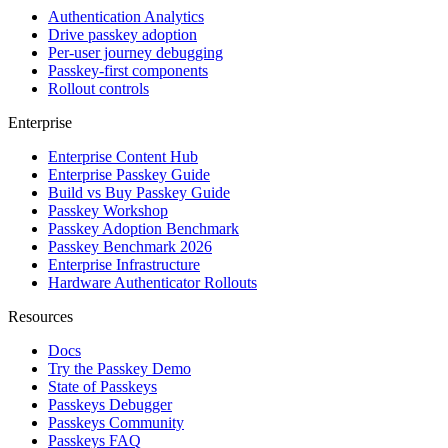
Authentication Analytics
Drive passkey adoption
Per-user journey debugging
Passkey-first components
Rollout controls
Enterprise
Enterprise Content Hub
Enterprise Passkey Guide
Build vs Buy Passkey Guide
Passkey Workshop
Passkey Adoption Benchmark
Passkey Benchmark 2026
Enterprise Infrastructure
Hardware Authenticator Rollouts
Resources
Docs
Try the Passkey Demo
State of Passkeys
Passkeys Debugger
Passkeys Community
Passkeys FAQ