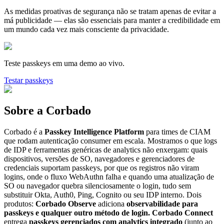
As medidas proativas de segurança não se tratam apenas de evitar a
má publicidade — elas são essenciais para manter a credibilidade em
um mundo cada vez mais consciente da privacidade.
Teste passkeys em uma demo ao vivo.
Testar passkeys
Sobre a Corbado
Corbado é a
Passkey Intelligence Platform
para times de CIAM
que rodam autenticação consumer em escala. Mostramos o que logs
de IDP e ferramentas genéricas de analytics não enxergam: quais
dispositivos, versões de SO, navegadores e gerenciadores de
credenciais suportam passkeys, por que os registros não viram
logins, onde o fluxo WebAuthn falha e quando uma atualização de
SO ou navegador quebra silenciosamente o login, tudo sem
substituir Okta, Auth0, Ping, Cognito ou seu IDP interno. Dois
produtos:
Corbado Observe
adiciona
observabilidade para
passkeys e qualquer outro método de login.
Corbado Connect
entrega
passkeys gerenciados com analytics integrado
(junto ao