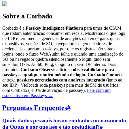
Sobre a Corbado
Corbado é a
Passkey Intelligence Platform
para times de CIAM
que rodam autenticação consumer em escala. Mostramos o que logs
de IDP e ferramentas genéricas de analytics não enxergam: quais
dispositivos, versões de SO, navegadores e gerenciadores de
credenciais suportam passkeys, por que os registros não viram
logins, onde o fluxo WebAuthn falha e quando uma atualização de
SO ou navegador quebra silenciosamente o login, tudo sem
substituir Okta, Auth0, Ping, Cognito ou seu IDP interno. Dois
produtos:
Corbado Observe
adiciona
observabilidade para
passkeys e qualquer outro método de login.
Corbado Connect
entrega
passkeys gerenciados com analytics integrado
(junto ao
seu IDP). VicRoads roda passkeys para mais de 5M de usuários
com Corbado (+80% de ativação de passkey).
Fale com um
especialista em Passkeys
→
Perguntas Frequentes
#
Quais dados pessoais foram roubados no vazamento
da Optus e por que isso é tão prejudicial?
#