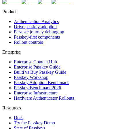
Product
Authentication Analytics
Drive passkey adoption
Per-user journey debugging
Passkey-first components
Rollout controls
Enterprise
Enterprise Content Hub
Enterprise Passkey Guide
Build vs Buy Passkey Guide
Passkey Workshop
Passkey Adoption Benchmark
Passkey Benchmark 2026
Enterprise Infrastructure
Hardware Authenticator Rollouts
Resources
Docs
Try the Passkey Demo
State of Passkeys