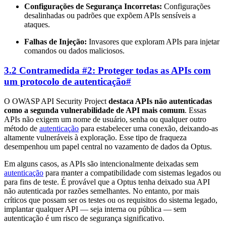
Configurações de Segurança Incorretas:
Configurações
desalinhadas ou padrões que expõem APIs sensíveis a
ataques.
Falhas de Injeção:
Invasores que exploram APIs para injetar
comandos ou dados maliciosos.
3.2 Contramedida #2: Proteger todas as APIs com
um protocolo de autenticação
#
O OWASP API Security Project
destaca APIs não autenticadas
como a segunda vulnerabilidade de API mais comum
. Essas
APIs não exigem um nome de usuário, senha ou qualquer outro
método de
autenticação
para estabelecer uma conexão, deixando-as
altamente vulneráveis à exploração. Esse tipo de fraqueza
desempenhou um papel central no vazamento de dados da Optus.
Em alguns casos, as APIs são intencionalmente deixadas sem
autenticação
para manter a compatibilidade com sistemas legados ou
para fins de teste. É provável que a Optus tenha deixado sua API
não autenticada por razões semelhantes. No entanto, por mais
críticos que possam ser os testes ou os requisitos do sistema legado,
implantar qualquer API — seja interna ou pública — sem
autenticação é um risco de segurança significativo.