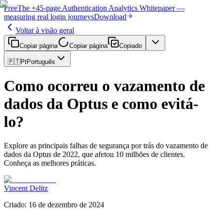
Free
The
+45-page
Authentication
Analytics Whitepaper
—
measuring real login journeys
Download
Voltar à visão geral
Copiar página
Copiar página
Copiado
🇵🇹
Pt
Português
Como ocorreu o vazamento de
dados da Optus e como evitá-
lo?
Explore as principais falhas de segurança por trás do vazamento de
dados da Optus de 2022, que afetou 10 milhões de clientes.
Conheça as melhores práticas.
Vincent Delitz
Criado
:
16 de dezembro de 2024