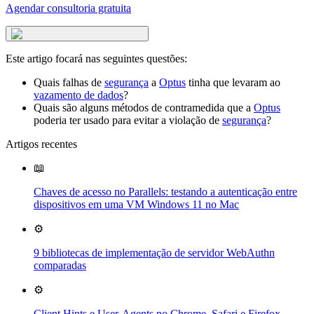
Agendar consultoria gratuita
Este artigo focará nas seguintes questões:
Quais falhas de
segurança
a
Optus
tinha que levaram ao
vazamento de dados
?
Quais são alguns métodos de contramedida que a
Optus
poderia ter usado para evitar a violação de
segurança
?
Artigos recentes
📖
Chaves de acesso no Parallels: testando a autenticação entre
dispositivos em uma VM Windows 11 no Mac
⚙️
9 bibliotecas de implementação de servidor WebAuthn
comparadas
⚙️
Client Hints e User-Agents no Chrome, Safari e Firefox