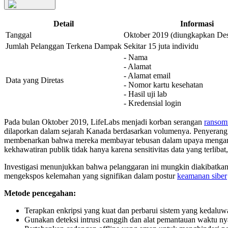
Detail
Informasi
Tanggal
Oktober 2019 (diungkapkan De
Jumlah Pelanggan Terkena Dampak
Sekitar 15 juta individu
- Nama
- Alamat
- Alamat email
Data yang Diretas
- Nomor kartu kesehatan
- Hasil uji lab
- Kredensial login
Pada bulan Oktober 2019, LifeLabs menjadi korban serangan
ransom
dilaporkan dalam sejarah Kanada berdasarkan volumenya. Penyerang m
membenarkan bahwa mereka membayar tebusan dalam upaya mengamank
kekhawatiran publik tidak hanya karena sensitivitas data yang terli
Investigasi menunjukkan bahwa pelanggaran ini mungkin diakibatkan 
mengekspos kelemahan yang signifikan dalam postur
keamanan siber
Metode pencegahan:
Terapkan enkripsi yang kuat dan perbarui sistem yang kedaluw
Gunakan deteksi intrusi canggih dan alat pemantauan waktu ny