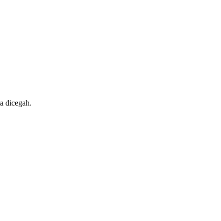
a dicegah.