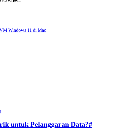
da VM Windows 11 di Mac
d
ik untuk Pelanggaran Data?
#