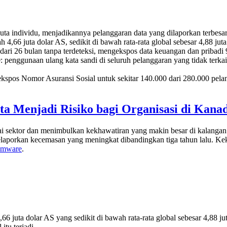
ta individu, menjadikannya pelanggaran data yang dilaporkan terbes
 4,66 juta dolar AS, sedikit di bawah rata-rata global sebesar 4,88 jut
ari 26 bulan tanpa terdeteksi, mengekspos data keuangan dan pribadi 9
nggunaan ulang kata sandi di seluruh pelanggaran yang tidak terka
pos Nomor Asuransi Sosial untuk sekitar 140.000 dari 280.000 pelan
a Menjadi Risiko bagi Organisasi di Kana
 sektor dan menimbulkan kekhawatiran yang makin besar di kalangan 
porkan kecemasan yang meningkat dibandingkan tiga tahun lalu. Kekha
omware
.
66 juta dolar AS yang sedikit di bawah rata-rata global sebesar 4,88 ju
tu terjadi.