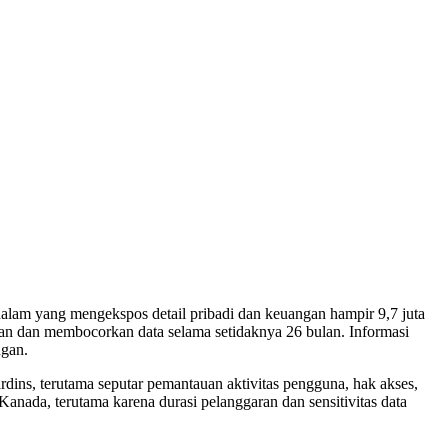
dalam yang mengekspos detail pribadi dan keuangan hampir 9,7 juta
an dan membocorkan data selama setidaknya 26 bulan. Informasi
ngan.
rdins, terutama seputar pemantauan aktivitas pengguna, hak akses,
 Kanada, terutama karena durasi pelanggaran dan sensitivitas data