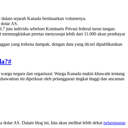
ar dalam sejarah Kanada berdasarkan volumenya.
a dolar AS.
,7 juta individu sebelum Komisaris Privasi federal turun tangan.
it memungkinkan peretas menyusupi lebih dari 11.000 akun pembayar
ggan yang terkena dampak, dengan data yang dicuri dipublikasikan
da?
#
warga negara dan organisasi: Warga Kanada makin khawatir tentang
watiran ini diperkuat oleh pelanggaran tingkat tinggi dan ancaman
ta dolar AS. Dalam blog ini, kita akan melihat lebih dekat
pelanggaran