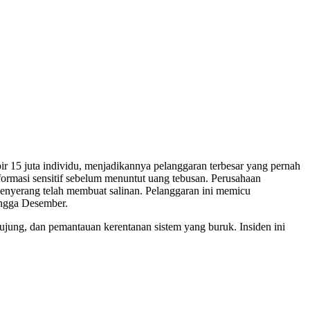
ir 15 juta individu, menjadikannya pelanggaran terbesar yang pernah
ormasi sensitif sebelum menuntut uang tebusan. Perusahaan
nyerang telah membuat salinan. Pelanggaran ini memicu
hingga Desember.
ujung, dan pemantauan kerentanan sistem yang buruk. Insiden ini