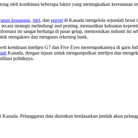
ng oleh kombinasi beberapa faktor yang meningkatkan kerentanan sekto
yanan keuangan
,
ritel
, dan
energi
di Kanada mengelola sejumlah besar inf
s secara strategis melindungi aset penting, memastikan kekuatan kepe
ormasi ini sangat berharga di pasar gelap, memosisikan industri ini seb
untuk mengakses dan menguras rekening bank.
rti kemitraan intelijen G7 dan Five Eyes menempatkannya di garis bidik
tah
Kanada, dengan tujuan untuk mengumpulkan intelijen dan mengeksfil
liasi politiknya.
 di Kanada. Pelanggaran data diurutkan berdasarkan jumlah akun pela