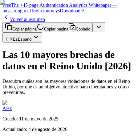
Free
The
+45-page
Authentication
Analytics Whitepaper
—
measuring real login journeys
Download
Volver al resumen
Copiar página
Copiar página
Copiado
🇪🇸
Es
Español
Las 10 mayores brechas de
datos en el Reino Unido [2026]
Descubra cuáles son las mayores violaciones de datos en el Reino
Unido, por qué es un objetivo atractivo para ciberataques y cómo
prevenirlas.
Alex
Creado
:
11 de mayo de 2025
Actualizado
:
4 de agosto de 2026