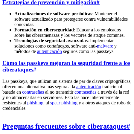
Estrategias de prevención y mitigación
#
Actualizaciones de software periódicas
: Mantener el
software actualizado para protegerse contra vulnerabilidades
conocidas.
Formación en ciberseguridad
: Educar a los empleados
sobre las ciberamenazas y los vectores de ataque comunes.
Tecnologías de seguridad avanzadas
: Implementar
soluciones como cortafuegos, software anti-
malware
y
métodos de
autenticación
seguros como las passkeys.
Cómo las passkeys mejoran la seguridad frente a los
ciberataques
#
Las passkeys, que utilizan un sistema de par de claves criptográficas,
ofrecen una alternativa más segura a la
autenticación
tradicional
basada en
contraseñas
al no transmitir
contraseñas
a través de la red
y no almacenarlas en servidores. Esto las hace inherentemente
resistentes al
phishing
, al
spear phishing
y a otros ataques de robo de
credenciales.
Preguntas frecuentes sobre ciberataques
#