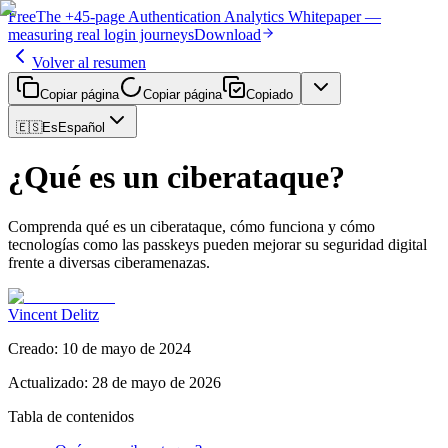
Free
The
+45-page
Authentication
Analytics Whitepaper
—
measuring real login journeys
Download
Volver al resumen
Copiar página
Copiar página
Copiado
🇪🇸
Es
Español
¿Qué es un ciberataque?
Comprenda qué es un ciberataque, cómo funciona y cómo
tecnologías como las passkeys pueden mejorar su seguridad digital
frente a diversas ciberamenazas.
Vincent Delitz
Creado
:
10 de mayo de 2024
Actualizado
:
28 de mayo de 2026
Tabla de contenidos