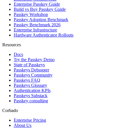
Enterprise Passkey Guide
Build vs Buy Passkey Guide
Passkey Workshop
Passkey Adoption Benchmark
Passkey Benchmark 2026
Enterprise Infrastructure
Hardware Authenticator Rollouts
Resources
Docs
Try the Passkey Demo
State of Passkeys
Passkeys Debugger
Passkeys Community
Passkeys FAQ
Passkeys Glossary
Authentication KPIs
Passkeys Substack
Passkey consulting
Corbado
Enterprise Pricing
About Us