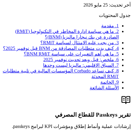
آخر تحديث
:
25 مايو 2026
جدول المحتويات
1. مقدمة
2. ما هي سياسة إدارة المخاطر في التكنولوجيا (RMiT)
الصادرة عن بنك نيجارا ماليزيا (BNM)؟
3. من يجب عليه الامتثال لسياسة RMiT؟
4. كيف بدت متطلبات المصادقة من BNM قبل نوفمبر 2025؟
5. ما هي أهم التغييرات على سياسة BNM RMiT؟
6. ملخص: قبل وبعد تحديث نوفمبر 2025
7. السياق الإقليمي: ماليزيا ليست وحدها
8. كيف تساعد Corbado المؤسسات المالية في تلبية متطلبات
RMiT المحدثة
9. الخاتمة
الأسئلة الشائعة
تقرير Passkeys للقطاع المصرفي
إرشادات عملية وأنماط إطلاق ومؤشرات KPI لبرامج passkeys.