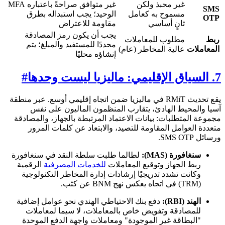
غير محبذ ولكن
غير متوافق صراحةً باعتباره MFA
SMS
مسموح به كعامل
الوحيد؛ يجب استبداله بطرق
OTP
ثانٍ أساسي
مقاومة للاعتراض
يجب أن يكون رمز المصادقة
ربط
مطلوب للمعاملات
محددًا للمستفيد والمبلغ؛ يتم
المعاملات
عالية المخاطر (عام)
إنشاؤه محليًا
7. السياق الإقليمي: ماليزيا ليست وحدها
#
يقع تحديث RMiT في ماليزيا ضمن اتجاه إقليمي أوسع. عبر منطقة
آسيا والمحيط الهادئ، يتقارب المنظمون الماليون على نفس
مجموعة المتطلبات: بيانات الاعتماد المرتبطة بالجهاز، والمصادقة
متعددة العوامل المقاومة للتصيد، والابتعاد عن كلمات المرور
ورسائل SMS OTP.
سنغافورة (MAS):
لطالما طلبت سلطة النقد في سنغافورة
ربط الجهاز وتوقيع المعاملات
للخدمات المصرفية
الرقمية
وكانت تشدد تدريجيًا إرشادات إدارة المخاطر التكنولوجية
(TRM) في اتجاه يعكس نهج BNM عن كثب.
الهند (RBI):
دفع بنك الاحتياطي الهندي نحو عوامل إضافية
للمصادقة وتفويض خاص بالمعاملات، لا سيما لمعاملات
"البطاقة غير الموجودة" ومعاملات واجهة الدفع الموحدة