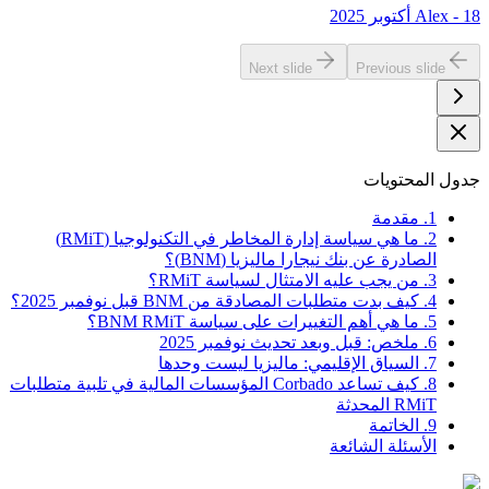
Alex - 18 أكتوبر 2025
Next slide
Previous slide
جدول المحتويات
1. مقدمة
2. ما هي سياسة إدارة المخاطر في التكنولوجيا (RMiT)
الصادرة عن بنك نيجارا ماليزيا (BNM)؟
3. من يجب عليه الامتثال لسياسة RMiT؟
4. كيف بدت متطلبات المصادقة من BNM قبل نوفمبر 2025؟
5. ما هي أهم التغييرات على سياسة BNM RMiT؟
6. ملخص: قبل وبعد تحديث نوفمبر 2025
7. السياق الإقليمي: ماليزيا ليست وحدها
8. كيف تساعد Corbado المؤسسات المالية في تلبية متطلبات
RMiT المحدثة
9. الخاتمة
الأسئلة الشائعة