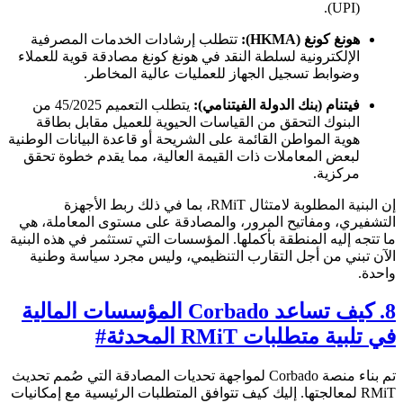
(UPI).
هونغ كونغ (HKMA):
تتطلب إرشادات الخدمات المصرفية
الإلكترونية لسلطة النقد في هونغ كونغ مصادقة قوية للعملاء
وضوابط تسجيل الجهاز للعمليات عالية المخاطر.
فيتنام (بنك الدولة الفيتنامي):
يتطلب التعميم 45/2025 من
البنوك التحقق من القياسات الحيوية للعميل مقابل بطاقة
هوية المواطن القائمة على الشريحة أو قاعدة البيانات الوطنية
لبعض المعاملات ذات القيمة العالية، مما يقدم خطوة تحقق
مركزية.
إن البنية المطلوبة لامتثال RMiT، بما في ذلك ربط الأجهزة
التشفيري، ومفاتيح المرور، والمصادقة على مستوى المعاملة، هي
ما تتجه إليه المنطقة بأكملها. المؤسسات التي تستثمر في هذه البنية
الآن تبني من أجل التقارب التنظيمي، وليس مجرد سياسة وطنية
واحدة.
8. كيف تساعد Corbado المؤسسات المالية
في تلبية متطلبات RMiT المحدثة
#
تم بناء منصة Corbado لمواجهة تحديات المصادقة التي صُمم تحديث
RMiT لمعالجتها. إليك كيف تتوافق المتطلبات الرئيسية مع إمكانيات