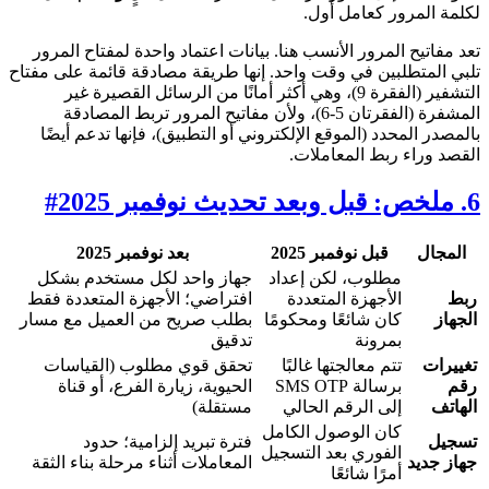
لكلمة المرور كعامل أول.
تعد مفاتيح المرور الأنسب هنا. بيانات اعتماد واحدة لمفتاح المرور
تلبي المتطلبين في وقت واحد. إنها طريقة مصادقة قائمة على مفتاح
التشفير (الفقرة 9)، وهي أكثر أمانًا من الرسائل القصيرة غير
المشفرة (الفقرتان 5-6)، ولأن مفاتيح المرور تربط المصادقة
بالمصدر المحدد (الموقع الإلكتروني أو التطبيق)، فإنها تدعم أيضًا
القصد وراء ربط المعاملات.
6. ملخص: قبل وبعد تحديث نوفمبر 2025
#
المجال
قبل نوفمبر 2025
بعد نوفمبر 2025
مطلوب، لكن إعداد
جهاز واحد لكل مستخدم بشكل
ربط
الأجهزة المتعددة
افتراضي؛ الأجهزة المتعددة فقط
الجهاز
كان شائعًا ومحكومًا
بطلب صريح من العميل مع مسار
بمرونة
تدقيق
تغييرات
تتم معالجتها غالبًا
تحقق قوي مطلوب (القياسات
رقم
برسالة SMS OTP
الحيوية، زيارة الفرع، أو قناة
الهاتف
إلى الرقم الحالي
مستقلة)
كان الوصول الكامل
تسجيل
فترة تبريد إلزامية؛ حدود
الفوري بعد التسجيل
جهاز جديد
المعاملات أثناء مرحلة بناء الثقة
أمرًا شائعًا