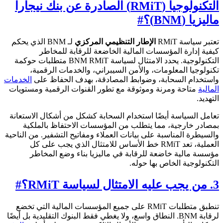
التكنولوجيا (RMiT) الصادرة عن بنك نيجارا
ماليزيا (BNM)؟
#
تعتبر سياسة RMiT
الإطار التنظيمي المركزي
لـ BNM الذي يحكم
كيفية إدارة المؤسسات المالية الخاضعة للرقابة للمخاطر
التكنولوجية. يحدد الامتثال لسياسة BNM RMiT متطلبات حوكمة
تكنولوجيا المعلومات، والأمن السيبراني، والخدمات الرقمية،
واستخدام السحابة، وضوابط المصادقة، بهدف الحفاظ على
الخدمات
المالية
متاحة ومرنة وموثوقة مع تطور القنوات الرقمية ومستويات
التهديد.
تعامل السياسة أيضًا استخدام السحابة كشكل من أشكال الاستعانة
بمصادر خارجية، مما يتطلب من المؤسسات الاحتفاظ بالملكية
والسيطرة المناسبة على بيانات العملاء ومفاتيح التشفير. من الناحية
العملية، تعد RMiT خط الأساس للامتثال الذي يجب على كل
مؤسسة مالية خاضعة للرقابة في ماليزيا بناء وضع المخاطر
التكنولوجية الخاص بها حوله.
3. من يجب عليه الامتثال لسياسة RMiT؟
#
تنطبق متطلبات RMiT على جميع المؤسسات المالية التي تخضع
لرقابة BNM. النطاق واسع، ولا يغطي فقط البنوك التقليدية بل أيضًا