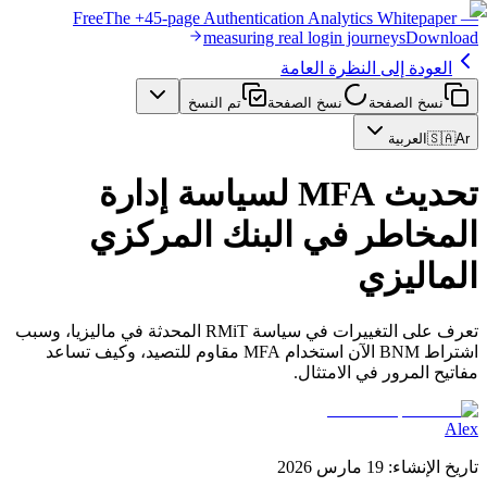
Free
The
+45-page
Authentication
Analytics Whitepaper
—
measuring real login journeys
Download
العودة إلى النظرة العامة
نسخ الصفحة
نسخ الصفحة
تم النسخ
Ar
🇸🇦
العربية
تحديث MFA لسياسة إدارة
المخاطر في البنك المركزي
الماليزي
تعرف على التغييرات في سياسة RMiT المحدثة في ماليزيا، وسبب
اشتراط BNM الآن استخدام MFA مقاوم للتصيد، وكيف تساعد
مفاتيح المرور في الامتثال.
Alex
تاريخ الإنشاء
:
19 مارس 2026