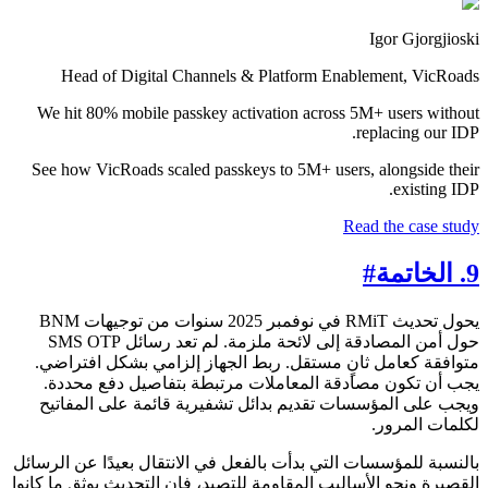
Igor Gjorgjioski
Head of Digital Channels & Platform Enablement, VicRoads
We hit 80% mobile passkey activation across 5M+ users without
replacing our IDP.
See how VicRoads scaled passkeys to 5M+ users, alongside their
existing IDP.
Read the case study
9. الخاتمة
#
يحول تحديث RMiT في نوفمبر 2025 سنوات من توجيهات BNM
حول أمن المصادقة إلى لائحة ملزمة. لم تعد رسائل SMS OTP
متوافقة كعامل ثانٍ مستقل. ربط الجهاز إلزامي بشكل افتراضي.
يجب أن تكون مصادقة المعاملات مرتبطة بتفاصيل دفع محددة.
ويجب على المؤسسات تقديم بدائل تشفيرية قائمة على المفاتيح
لكلمات المرور.
بالنسبة للمؤسسات التي بدأت بالفعل في الانتقال بعيدًا عن الرسائل
القصيرة ونحو الأساليب المقاومة للتصيد، فإن التحديث يوثق ما كانوا