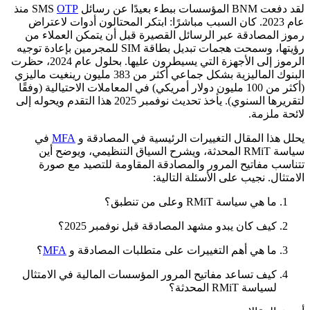
لقد دفعت BNM المؤسسات ببطء بعيدًا عن رسائل SMS
OTP
منذ
عام 2023. كان السبب مباشرًا: ابتكر المحتالون أدوات لاعتراض
رموز المصادقة عبر الرسائل القصيرة قبل أن يتمكن العملاء من
رؤيتها، وسمحت هجمات تبديل بطاقة SIM للمجرمين بإعادة توجيه
الرموز إلى الأجهزة التي يسيطرون عليها. بحلول عام 2024، حظرت
البنوك الماليزية بشكل جماعي أكثر من 383 مليون رينغيت ماليزي
(أكثر من 100 مليون دولار أمريكي) في المعاملات الاحتيالية (وفقًا
لتقريرها السنوي). يأخذ تحديث نوفمبر 2025 هذا التقدم ويحوله إلى
لائحة ملزمة.
يحلل هذا المقال التغييرات الرئيسية في المصادقة و
MFA
في
سياسة RMiT المحدثة، ويشرح السياق التنظيمي، ويوضح أين
تتناسب مفاتيح المرور والمصادقة المقاومة للتصيد مع صورة
الامتثال. نجيب على الأسئلة التالية:
ما هي سياسة RMiT وعلى من تنطبق؟
كيف كان يبدو مشهد المصادقة قبل نوفمبر 2025؟
ما هي أهم التغييرات على متطلبات المصادقة و
MFA
؟
كيف تساعد مفاتيح المرور المؤسسات المالية في الامتثال
لسياسة RMiT المحدثة؟