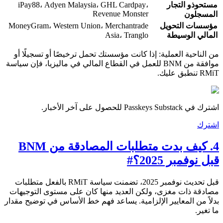
مستحوذو التجار
iPay88، Adyen Malaysia، GHL Cardpay،
Revenue Monster
المسجلون
مؤسسات التحويل
MoneyGram، Western Union، Merchantrade
المالي الوسيطة
Asia، Tranglo
من الناحية العملية: إذا كانت مؤسستك تحمل ترخيصًا أو تسجيلًا أو
موافقة من BNM للعمل في القطاع المالي في ماليزيا، فإن سياسة
RMiT تنطبق عليك.
اشترك في Passkeys Substack للحصول على آخر الأخبار.
اشترك
4. كيف بدت متطلبات المصادقة من BNM
قبل نوفمبر 2025؟
#
قبل تحديث نوفمبر 2025، تضمنت سياسة RMiT بالفعل متطلبات
مصادقة ذات مغزى، ولكن العديد منها كان على مستوى التوجيهات
بدلاً من المعايير الإلزامية. يساعد فهم خط الأساس في توضيح مقدار
ما تغير.