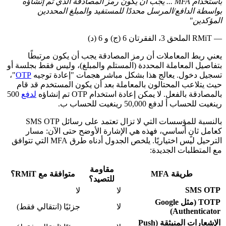
باستخدام MFA ... يجب أن يكون رمز المصادقة الذي تم إنشاؤه
بواسطة الدافع/المرسل محددًا للمستفيد والمبلغ المحددين
المؤكدين"
— RMiT الملحق 3، الفقرتان 6 (ج) و 6 (د)
يعني ربط المعاملات أن رمز المصادقة يجب أن يكون مرتبطًا
بتفاصيل المعاملة المحددة (المستلم والمبلغ)، وليس فقط بجلسة أو
تسجيل دخول. يعالج هذا بشكل مباشر هجمات "إعادة توجيه
OTP
"،
حيث يتلاعب المحتالون بالمعاملة بعد أن يكون المستخدم قد قام
بالمصادقة بالفعل. لا يمكن إعادة استخدام OTP تم إنشاؤه
لدفع
500
رينغيت للحساب أ لدفع 50,000 رينغيت للحساب ب.
بالنسبة للمؤسسات التي لا تزال تعتمد على رسائل SMS OTP
كعامل ثانٍ أساسي، فهذه هي الإشارة الأوضح حتى الآن: مسار
الترحيل ليس اختياريًا. يلخص الجدول أدناه طرق MFA التي تتوافق
مع المتطلبات الجديدة:
مقاومة
طريقة MFA
متوافقة مع RMiT؟
للتصيد؟
SMS OTP
لا
لا
TOTP (مثل Google
لا
جزئيًا (انتقالي فقط)
Authenticator)
الإشعارات المنبثقة (Push