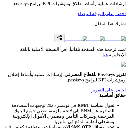
إرشادات عملية وأنماط إطلاق ومؤشرات KPI لبرامج passkeys.
احصل على الورقة البيضاء
شارك هذا المقال
تمت ترجمة هذه الصفحة تلقائياً. اقرأ النسخة الأصلية باللغة
الإنجليزية
هنا
.
تقرير Passkeys للقطاع المصرفي
.
إرشادات عملية وأنماط إطلاق
ومؤشرات KPI لبرامج passkeys.
احصل على التقرير
حقائق أساسية
تحول سياسة
RMiT
في نوفمبر 2025 توجيهات المصادقة
الصادرة عن BNM إلى لائحة ملزمة، تغطي جميع البنوك
المرخصة وشركات التأمين ومصدري الأموال الإلكترونية
ومشغلي أنظمة الدفع في ماليزيا.
تُعتبر
رسائل SMS OTP
الآن صراحةً غير متوافقة كعامل ثانٍ