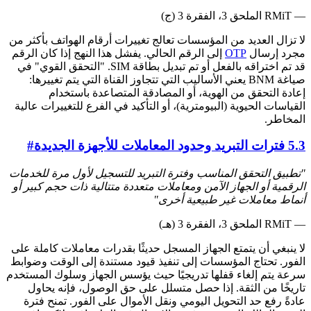
— RMiT الملحق 3، الفقرة 3 (ج)
لا تزال العديد من المؤسسات تعالج تغييرات أرقام الهواتف بأكثر من
مجرد إرسال
OTP
إلى الرقم الحالي. يفشل هذا النهج إذا كان الرقم
قد تم اختراقه بالفعل أو تم تبديل بطاقة SIM. "التحقق القوي" في
صياغة BNM يعني الأساليب التي تتجاوز القناة التي يتم تغييرها:
إعادة التحقق من الهوية، أو المصادقة المتصاعدة باستخدام
القياسات الحيوية (البيومترية)، أو التأكيد في الفرع للتغييرات عالية
المخاطر.
5.3 فترات التبريد وحدود المعاملات للأجهزة الجديدة
#
"تطبيق التحقق المناسب وفترة التبريد للتسجيل لأول مرة للخدمات
الرقمية أو الجهاز الآمن ومعاملات متعددة متتالية ذات حجم كبير أو
أنماط معاملات غير طبيعية أخرى"
— RMiT الملحق 3، الفقرة 3 (هـ)
لا ينبغي أن يتمتع الجهاز المسجل حديثًا بقدرات معاملات كاملة على
الفور. تحتاج المؤسسات إلى تنفيذ قيود مستندة إلى الوقت وضوابط
سرعة يتم إلغاء قفلها تدريجيًا حيث يؤسس الجهاز وسلوك المستخدم
تاريخًا من الثقة. إذا حصل متسلل على حق الوصول، فإنه يحاول
عادةً رفع حد التحويل اليومي ونقل الأموال على الفور. تمنح فترة