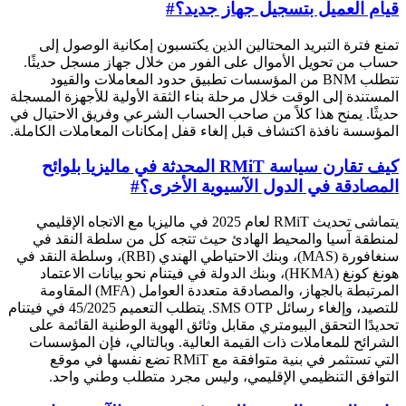
قيام العميل بتسجيل جهاز جديد؟
#
تمنع فترة التبريد المحتالين الذين يكتسبون إمكانية الوصول إلى
حساب من تحويل الأموال على الفور من خلال جهاز مسجل حديثًا.
تتطلب BNM من المؤسسات تطبيق حدود المعاملات والقيود
المستندة إلى الوقت خلال مرحلة بناء الثقة الأولية للأجهزة المسجلة
حديثًا. يمنح هذا كلاً من صاحب الحساب الشرعي وفريق الاحتيال في
المؤسسة نافذة اكتشاف قبل إلغاء قفل إمكانات المعاملات الكاملة.
كيف تقارن سياسة RMiT المحدثة في ماليزيا بلوائح
المصادقة في الدول الآسيوية الأخرى؟
#
يتماشى تحديث RMiT لعام 2025 في ماليزيا مع الاتجاه الإقليمي
لمنطقة آسيا والمحيط الهادئ حيث تتجه كل من سلطة النقد في
سنغافورة (MAS)، وبنك الاحتياطي الهندي (RBI)، وسلطة النقد في
هونغ كونغ (HKMA)، وبنك الدولة في فيتنام نحو بيانات الاعتماد
المرتبطة بالجهاز، والمصادقة متعددة العوامل (MFA) المقاومة
للتصيد، وإلغاء رسائل SMS OTP. يتطلب التعميم 45/2025 في فيتنام
تحديدًا التحقق البيومتري مقابل وثائق الهوية الوطنية القائمة على
الشرائح للمعاملات ذات القيمة العالية. وبالتالي، فإن المؤسسات
التي تستثمر في بنية متوافقة مع RMiT تضع نفسها في موقع
التوافق التنظيمي الإقليمي، وليس مجرد متطلب وطني واحد.