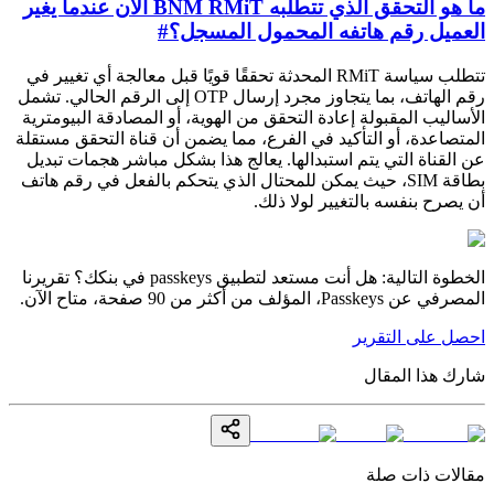
ما هو التحقق الذي تتطلبه BNM RMiT الآن عندما يغير
العميل رقم هاتفه المحمول المسجل؟
#
تتطلب سياسة RMiT المحدثة تحققًا قويًا قبل معالجة أي تغيير في
رقم الهاتف، بما يتجاوز مجرد إرسال OTP إلى الرقم الحالي. تشمل
الأساليب المقبولة إعادة التحقق من الهوية، أو المصادقة البيومترية
المتصاعدة، أو التأكيد في الفرع، مما يضمن أن قناة التحقق مستقلة
عن القناة التي يتم استبدالها. يعالج هذا بشكل مباشر هجمات تبديل
بطاقة SIM، حيث يمكن للمحتال الذي يتحكم بالفعل في رقم هاتف
أن يصرح بنفسه بالتغيير لولا ذلك.
الخطوة التالية: هل أنت مستعد لتطبيق passkeys في بنكك؟ تقريرنا
المصرفي عن Passkeys، المؤلف من أكثر من 90 صفحة، متاح الآن.
احصل على التقرير
شارك هذا المقال
مقالات ذات صلة