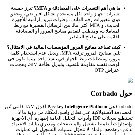
ما هي أهم التغييرات على المصادقة و MFA؟
تبرز خمسة
تغييرات: جهاز واحد لكل مستخدم بشكل افتراضي، وتحقق
قوي لتغييرات رقم الهاتف، وفترات تبريد إلزامية للأجهزة
الجديدة، و MFA أكثر أمانًا من الرسائل القصيرة مع ربط
المعاملات، ومتطلب لتقديم مفاتيح المرور أو المصادقة
القائمة على مفتاح التشفير.
كيف تساعد مفاتيح المرور المؤسسات المالية في الامتثال؟
تلبي مفاتيح المرور ترقية MFA، وبديل عدم استخدام كلمة
مرور، ومتطلبات ربط الجهاز في تنفيذ واحد، بينما تكون في
الوقت نفسه مقاومة للتصيد، وتبديل بطاقة SIM، وهجمات
اعتراض OTP.
حول Corbado
Corbado هي
Passkey Intelligence Platform
لفِرَق CIAM التي تُدير
المصادقة الاستهلاكية على نطاق واسع. نُمكّنك من رؤية ما لا
تستطيع سجلات IDP وأدوات التحليل العامة إظهاره: أي الأجهزة
وإصدارات أنظمة التشغيل والمتصفحات ومديري بيانات الاعتماد
تدعم passkeys، ولماذا لا تتحوّل عمليات التسجيل إلى عمليات