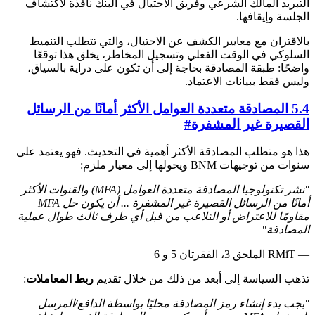
التبريد المالك الشرعي وفريق الاحتيال في البنك نافذة لاكتشاف
الجلسة وإيقافها.
بالاقتران مع معايير الكشف عن الاحتيال، والتي تتطلب التنميط
السلوكي في الوقت الفعلي وتسجيل المخاطر، يخلق هذا توقعًا
واضحًا: طبقة المصادقة بحاجة إلى أن تكون على دراية بالسياق،
وليس فقط ببيانات الاعتماد.
5.4 المصادقة متعددة العوامل الأكثر أمانًا من الرسائل
القصيرة غير المشفرة
#
هذا هو متطلب المصادقة الأكثر أهمية في التحديث. فهو يعتمد على
سنوات من توجيهات BNM ويحولها إلى معيار ملزم:
"نشر تكنولوجيا المصادقة متعددة العوامل (MFA) والقنوات الأكثر
أمانًا من الرسائل القصيرة غير المشفرة ... أن يكون حل MFA
مقاومًا للاعتراض أو التلاعب من قبل أي طرف ثالث طوال عملية
المصادقة"
— RMiT الملحق 3، الفقرتان 5 و 6
تذهب السياسة إلى أبعد من ذلك من خلال تقديم
ربط المعاملات
:
"يجب بدء إنشاء رمز المصادقة محليًا بواسطة الدافع/المرسل