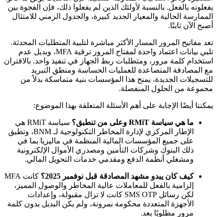
يفعلونه بالفعل. بالنسبة لأولئك الذين لم يفعلوا ذلك، فإن الفجوة بين
الممارسة الحالية والمعيار الجديد كبيرة، والجدول الزمني للامتثال
أصبح الآن ثابتًا.
تعد مفاتيح المرور المسار الأكثر مباشرة لتلبية المتطلبات المحدثة.
تلبي بيانات اعتماد واحدة لمفتاح المرور ترقية MFA، وبديل عدم
استخدام كلمة مرور، ومتطلبات ربط الجهاز في تنفيذ واحد. بالاقتران
مع المصادقة المتصاعدة للعمليات الحساسة ومنطق التبريد
للتسجيلات الجديدة، يمنح هذا المؤسسات بنية متماسكة بدلاً من
مجموعة من الحلول المنفصلة.
يمكننا أيضًا الإجابة على أهم الأسئلة المتعلقة بهذا الموضوع:
ما هي سياسة RMiT وعلى من تنطبق؟
سياسة RMiT هي
الإطار المركزي لإدارة المخاطر التكنولوجية لـ BNM، وتطبق
على جميع المؤسسات المالية المنظمة في ماليزيا بما في
ذلك البنوك وشركات التأمين ومصدري الأموال الإلكترونية
ومشغلي أنظمة الدفع ومقدمي خدمات التحويل المالي.
كيف كان يبدو مشهد المصادقة قبل نوفمبر 2025؟
كانت MFA
إلزامية بالفعل للمعاملات عالية المخاطر والوصول المميز،
لكن رسائل SMS OTP كانت لا تزال مقبولة، وإعدادات
الأجهزة المتعددة محكومة بمرونة، ولم يكن البديل بدون كلمة
مرور مطلوبًا بعد.