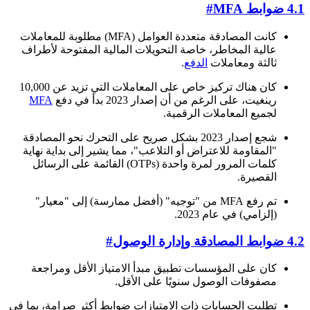
4.1 ضوابط MFA
#
كانت المصادقة متعددة العوامل (MFA) مطلوبة للمعاملات
عالية المخاطر، خاصة التحويلات المالية المفتوحة لأطراف
ثالثة ومعاملات
الدفع
.
كان هناك تركيز خاص على المعاملات التي تزيد عن 10,000
رينغيت، على الرغم من أن إصدار 2023 بدأ في دفع
MFA
لجميع المعاملات الرقمية.
شجع إصدار 2023 بشكل صريح على التحرك نحو المصادقة
"المقاومة للاعتراض أو التلاعب"، مما يشير إلى بداية نهاية
كلمات المرور لمرة واحدة (OTPs) القائمة على الرسائل
القصيرة.
تم رفع MFA من "توجيه" (أفضل ممارسة) إلى "معيار"
(إلزامي) في عام 2023.
4.2 ضوابط المصادقة وإدارة الوصول
#
كان على المؤسسات تطبيق مبدأ الامتياز الأقل ومراجعة
مصفوفات الوصول سنويًا على الأقل.
تطلبت الحسابات ذات الامتيازات ضوابط أكثر صرامة، بما في