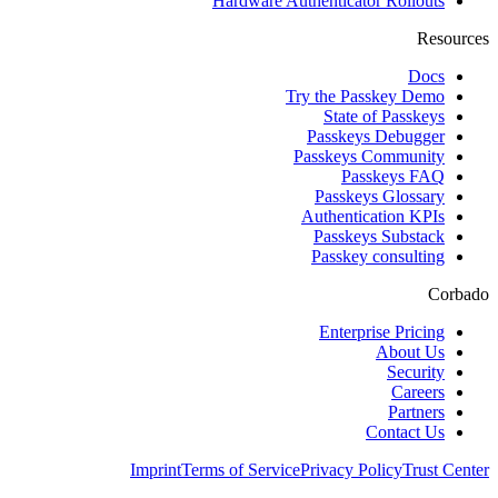
Hardware Authenticator Rollouts
Resources
Docs
Try the Passkey Demo
State of Passkeys
Passkeys Debugger
Passkeys Community
Passkeys FAQ
Passkeys Glossary
Authentication KPIs
Passkeys Substack
Passkey consulting
Corbado
Enterprise Pricing
About Us
Security
Careers
Partners
Contact Us
Imprint
Terms of Service
Privacy Policy
Trust Center