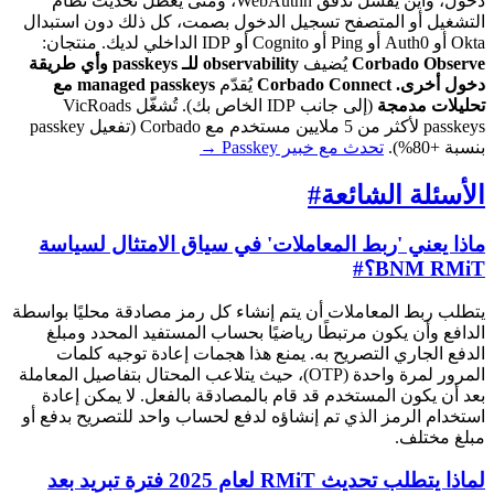
دخول، وأين يفشل تدفق WebAuthn، ومتى يُعطّل تحديث نظام
التشغيل أو المتصفح تسجيل الدخول بصمت، كل ذلك دون استبدال
Okta أو Auth0 أو Ping أو Cognito أو IDP الداخلي لديك. منتجان:
Corbado Observe
يُضيف
observability للـ passkeys وأي طريقة
دخول أخرى.
Corbado Connect
يُقدّم
managed passkeys مع
تحليلات مدمجة
(إلى جانب IDP الخاص بك). تُشغّل VicRoads
passkeys لأكثر من 5 ملايين مستخدم مع Corbado (تفعيل passkey
بنسبة +80%).
تحدث مع خبير Passkey
→
الأسئلة الشائعة
#
ماذا يعني 'ربط المعاملات' في سياق الامتثال لسياسة
BNM RMiT؟
#
يتطلب ربط المعاملات أن يتم إنشاء كل رمز مصادقة محليًا بواسطة
الدافع وأن يكون مرتبطًا رياضيًا بحساب المستفيد المحدد ومبلغ
الدفع الجاري التصريح به. يمنع هذا هجمات إعادة توجيه كلمات
المرور لمرة واحدة (OTP)، حيث يتلاعب المحتال بتفاصيل المعاملة
بعد أن يكون المستخدم قد قام بالمصادقة بالفعل. لا يمكن إعادة
استخدام الرمز الذي تم إنشاؤه لدفع لحساب واحد للتصريح بدفع أو
مبلغ مختلف.
لماذا يتطلب تحديث RMiT لعام 2025 فترة تبريد بعد