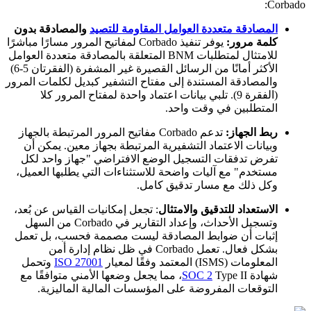
Corbado:
المصادقة متعددة العوامل المقاومة للتصيد
والمصادقة بدون
كلمة مرور:
يوفر تنفيذ Corbado لمفاتيح المرور مسارًا مباشرًا
للامتثال لمتطلبات BNM المتعلقة بالمصادقة متعددة العوامل
الأكثر أمانًا من الرسائل القصيرة غير المشفرة (الفقرتان 5-6)
والمصادقة المستندة إلى مفتاح التشفير كبديل لكلمات المرور
(الفقرة 9). تلبي بيانات اعتماد واحدة لمفتاح المرور كلا
المتطلبين في وقت واحد.
ربط الجهاز:
تدعم Corbado مفاتيح المرور المرتبطة بالجهاز
وبيانات الاعتماد التشفيرية المرتبطة بجهاز معين. يمكن أن
تفرض تدفقات التسجيل الوضع الافتراضي "جهاز واحد لكل
مستخدم" مع آليات واضحة للاستثناءات التي يطلبها العميل،
وكل ذلك مع مسار تدقيق كامل.
الاستعداد للتدقيق والامتثال
: تجعل إمكانيات القياس عن بُعد،
وتسجيل الأحداث، وإعداد التقارير في Corbado من السهل
إثبات أن ضوابط المصادقة ليست مصممة فحسب، بل تعمل
بشكل فعال. تعمل Corbado في ظل نظام إدارة أمن
المعلومات (ISMS) المعتمد وفقًا لمعيار
ISO 27001
وتحمل
شهادة
SOC 2
Type II، مما يجعل وضعها الأمني متوافقًا مع
التوقعات المفروضة على المؤسسات المالية الماليزية.