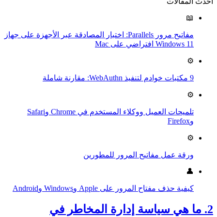
أحدث المقالات
📖
مفاتيح مرور Parallels: اختبار المصادقة عبر الأجهزة على جهاز
Windows 11 افتراضي على Mac
⚙️
9 مكتبات خوادم لتنفيذ WebAuthn: مقارنة شاملة
⚙️
تلميحات العميل ووكلاء المستخدم في Chrome وSafari
وFirefox
⚙️
ورقة عمل مفاتيح المرور للمطورين
👤
كيفية حذف مفتاح المرور على Apple وWindows وAndroid
2. ما هي سياسة إدارة المخاطر في