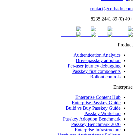
contact@corbado.com
+49 (0) 89 2441 8235
Product
Authentication Analytics
Drive passkey adoption
Per-user journey debugging
Passkey-first components
Rollout controls
Enterprise
Enterprise Content Hub
Enterprise Passkey Guide
Build vs Buy Passkey Guide
Passkey Workshop
Passkey Adoption Benchmark
Passkey Benchmark 2026
Enterprise Infrastructure