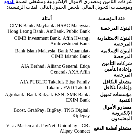
شركات التأمين ومصدري الأموال الإلكترونية ومشغلي أنظمة
الدفع
ومؤسسات التحويل المالي. يلخص الجدول التالي الفئات الرئيسية:
فئة المؤسسة
أمثلة
CIMB Bank، Maybank، HSBC Malaysia،
البنوك المرخصة
Hong Leong Bank، AmBank، Public Bank
البنوك الاستثمارية
CIMB Investment Bank، Affin Hwang،
AmInvestment Bank
المرخصة
البنوك الإسلامية
Bank Islam Malaysia، Bank Muamalat،
CIMB Islamic Bank
المرخصة
شركات التأمين
AIA Berhad، Allianz General، Etiqa
وإعادة التأمين
General، AXA Affin
المرخصة
مشغلو التكافل
AIA PUBLIC Takaful، Etiqa Family
وإعادة التكافل
Takaful، FWD Takaful
مؤسسات تمويل
Agrobank، Bank Rakyat، BSN، SME Bank،
EXIM Bank
التنمية
مصدرو الأموال
Boost، GrabPay، BigPay، TNG Digital،
الإلكترونية
Kiplepay
المعتمدون
Visa، Mastercard، PayNet، UnionPay، JCB،
مشغلو أنظمة الدفع
Alipay Connect