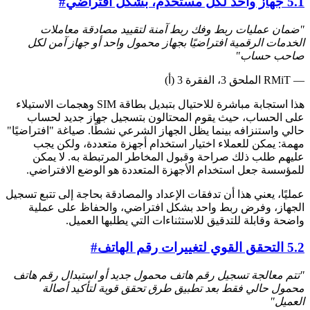
5.1 جهاز واحد لكل مستخدم، بشكل افتراضي
#
"ضمان عمليات ربط وفك ربط آمنة لتقييد مصادقة معاملات
الخدمات الرقمية افتراضيًا بجهاز محمول واحد أو جهاز آمن لكل
صاحب حساب"
— RMiT الملحق 3، الفقرة 3 (أ)
هذا استجابة مباشرة للاحتيال بتبديل بطاقة SIM وهجمات الاستيلاء
على الحساب، حيث يقوم المحتالون بتسجيل جهاز جديد لحساب
حالي واستنزافه بينما يظل الجهاز الشرعي نشطًا. صياغة "افتراضيًا"
مهمة: يمكن للعملاء اختيار استخدام أجهزة متعددة، ولكن يجب
عليهم طلب ذلك صراحة وقبول المخاطر المرتبطة به. لا يمكن
للمؤسسة جعل استخدام الأجهزة المتعددة هو الوضع الافتراضي.
عمليًا، يعني هذا أن تدفقات الإعداد والمصادقة بحاجة إلى تتبع تسجيل
الجهاز، وفرض ربط واحد بشكل افتراضي، والحفاظ على عملية
واضحة وقابلة للتدقيق للاستثناءات التي يطلبها العميل.
5.2 التحقق القوي لتغييرات رقم الهاتف
#
"تتم معالجة تسجيل رقم هاتف محمول جديد أو استبدال رقم هاتف
محمول حالي فقط بعد تطبيق طرق تحقق قوية لتأكيد أصالة
العميل"