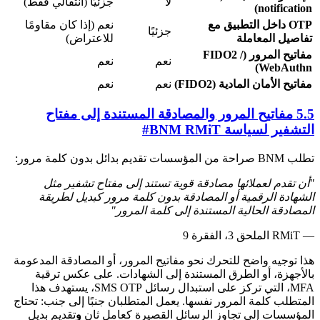
لا
جزئيًا (انتقالي فقط)
notification)
OTP داخل التطبيق مع
نعم (إذا كان مقاومًا
جزئيًا
تفاصيل المعاملة
للاعتراض)
مفاتيح المرور (FIDO2 /
نعم
نعم
WebAuthn)
مفاتيح الأمان المادية (FIDO2)
نعم
نعم
5.5 مفاتيح المرور والمصادقة المستندة إلى مفتاح
التشفير لسياسة BNM RMiT
#
تطلب BNM صراحة من المؤسسات تقديم بدائل بدون كلمة مرور:
"أن تقدم لعملائها مصادقة قوية تستند إلى مفتاح تشفير مثل
الشهادة الرقمية أو المصادقة بدون كلمة مرور كبديل لطريقة
المصادقة الحالية المستندة إلى كلمة المرور"
— RMiT الملحق 3، الفقرة 9
هذا توجيه واضح للتحرك نحو مفاتيح المرور، أو المصادقة المدعومة
بالأجهزة، أو الطرق المستندة إلى الشهادات. على عكس ترقية
MFA، التي تركز على استبدال رسائل SMS OTP، يستهدف هذا
المتطلب كلمة المرور نفسها. يعمل المتطلبان جنبًا إلى جنب: تحتاج
المؤسسات إلى تجاوز الرسائل القصيرة كعامل ثانٍ
و
تقديم بديل