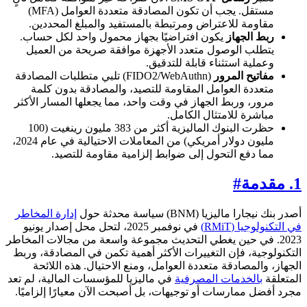
مستقل. يجب أن تكون المصادقة متعددة العوامل (MFA)
مقاومة للاعتراض ومرتبطة بالمستفيد والمبلغ المحددين.
ربط الجهاز
يكون افتراضيًا بجهاز محمول واحد لكل حساب.
يتطلب الوصول متعدد الأجهزة موافقة صريحة من العميل
وعملية استثناء قابلة للتدقيق.
مفاتيح المرور
(FIDO2/WebAuthn) تلبي متطلبات المصادقة
متعددة العوامل المقاومة للتصيد، والمصادقة بدون كلمة
مرور، وربط الجهاز في وقت واحد، مما يجعلها المسار الأكثر
مباشرة للامتثال الكامل.
حظرت البنوك الماليزية أكثر من 383 مليون رينغيت (100
مليون دولار أمريكي) من المعاملات الاحتيالية في عام 2024،
مما دفع التحول إلى ضوابط إلزامية مقاومة للتصيد.
1. مقدمة
#
أصدر بنك نيجارا ماليزيا (BNM) سياسة محدثة حول
إدارة المخاطر
في التكنولوجيا (RMiT)
في نوفمبر 2025، لتحل محل إصدار يونيو
2023. في حين يغطي التحديث مجموعة واسعة من مجالات المخاطر
التكنولوجية، فإن التغييرات الأكثر أهمية تكمن في المصادقة، وربط
الجهاز، والمصادقة متعددة العوامل، ومنع الاحتيال. هذه اللائحة
المتعلقة
بالخدمات المصرفية
في ماليزيا للمؤسسات المالية، لم تعد
مجرد أفضل ممارسات أو توجيهات، بل أصبحت الآن معيارًا إلزاميًا.