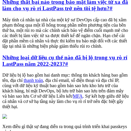
Những thất bại nào trong bảo mật làm việc từ xa đã
làm cho vụ rò rỉ LastPass trở nên tồi tệ hơn?
#
Máy tính cá nhân tại nhà của một kỹ sư DevOps cấp cao đã bị xâm
phạm thông qua một lỗ hổng trong phần mềm phương tiện của bên
thứ ba, một rủi ro mà các chính sách bảo vệ điểm cuối mạnh mẽ cho
các thiết bị làm việc từ xa được thiết kế để ngăn chặn. Hạn chế cài
đặt phần mềm cá nhân và thực thi kiểm tra bảo mật đối với các thiết
lập tại nhà là những biện pháp giảm thiểu rủi ro chính.
Những loại dữ liệu cụ thể nào đã bị lộ trong vụ rò rỉ
LastPass năm 2022-2023?
#
Dữ liệu bị lộ bao gồm hai danh mục: thông tin khách hàng bao gồm
tên, địa chỉ
thanh toán
, địa chỉ email, số điện thoại và địa chỉ IP,
cùng với dữ liệu kỹ thuật bao gồm bản sao lưu kho lưu trữ của
khách hàng, bí mật DevOps, bộ lưu trữ bản sao lưu trên đám mây
và bản sao lưu Cơ sở dữ liệu Liên kết/
MFA
. Sự kết hợp giữa dữ liệu
cá nhân và cơ sở hạ tầng này làm cho vụ rò rỉ trở nên đặc biệt gây
thiệt hại.
Xem điều gì thật sự đang diễn ra trong quá trình triển khai passkeys