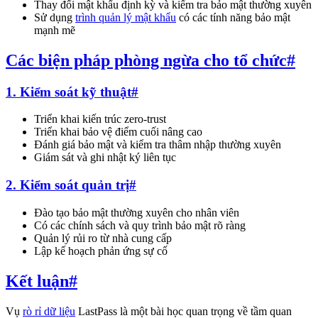
Thay đổi mật khẩu định kỳ và kiểm tra bảo mật thường xuyên
Sử dụng
trình quản lý mật khẩu
có các tính năng bảo mật
mạnh mẽ
Các biện pháp phòng ngừa cho tổ chức
#
1. Kiểm soát kỹ thuật
#
Triển khai kiến trúc zero-trust
Triển khai bảo vệ điểm cuối nâng cao
Đánh giá bảo mật và kiểm tra thâm nhập thường xuyên
Giám sát và ghi nhật ký liên tục
2. Kiểm soát quản trị
#
Đào tạo bảo mật thường xuyên cho nhân viên
Có các chính sách và quy trình bảo mật rõ ràng
Quản lý rủi ro từ nhà cung cấp
Lập kế hoạch phản ứng sự cố
Kết luận
#
Vụ
rò rỉ dữ liệu
LastPass là một bài học quan trọng về tầm quan