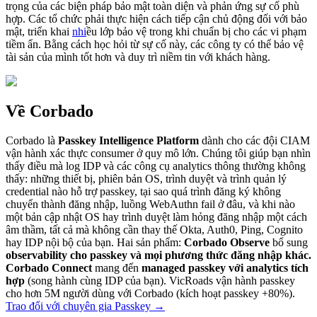
trọng của các biện pháp bảo mật toàn diện và phản ứng sự cố phù
hợp. Các tổ chức phải thực hiện cách tiếp cận chủ động đối với bảo
mật, triển khai
nhi
ều lớp bảo vệ trong khi chuẩn bị cho các vi phạm
tiềm ẩn. Bằng cách học hỏi từ sự cố này, các công ty có thể bảo vệ
tài sản của mình tốt hơn và duy trì niềm tin với khách hàng.
Về Corbado
Corbado là
Passkey Intelligence Platform
dành cho các đội CIAM
vận hành xác thực consumer ở quy mô lớn. Chúng tôi giúp bạn nhìn
thấy điều mà log IDP và các công cụ analytics thông thường không
thấy: những thiết bị, phiên bản OS, trình duyệt và trình quản lý
credential nào hỗ trợ passkey, tại sao quá trình đăng ký không
chuyển thành đăng nhập, luồng WebAuthn fail ở đâu, và khi nào
một bản cập nhật OS hay trình duyệt làm hỏng đăng nhập một cách
âm thầm, tất cả mà không cần thay thế Okta, Auth0, Ping, Cognito
hay IDP nội bộ của bạn. Hai sản phẩm:
Corbado Observe
bổ sung
observability cho passkey và mọi phương thức đăng nhập khác.
Corbado Connect
mang đến
managed passkey với analytics tích
hợp
(song hành cùng IDP của bạn). VicRoads vận hành passkey
cho hơn 5M người dùng với Corbado (kích hoạt passkey +80%).
Trao đổi với chuyên gia Passkey
→