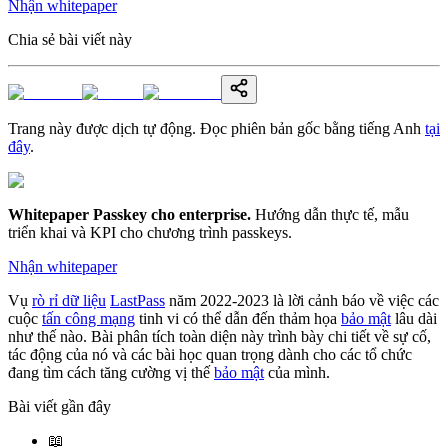
Nhận whitepaper
Chia sẻ bài viết này
Trang này được dịch tự động. Đọc phiên bản gốc bằng tiếng Anh
tại
đây
.
Whitepaper Passkey cho enterprise
.
Hướng dẫn thực tế, mẫu
triển khai và KPI cho chương trình passkeys.
Nhận whitepaper
Vụ
rò rỉ dữ liệu
LastPass
năm 2022-2023 là lời cảnh báo về việc các
cuộc
tấn công mạng
tinh vi có thể dẫn đến thảm họa
bảo mật
lâu dài
như thế nào. Bài phân tích toàn diện này trình bày chi tiết về sự cố,
tác động của nó và các bài học quan trọng dành cho các tổ chức
đang tìm cách tăng cường vị thế
bảo mật
của mình.
Bài viết gần đây
📖