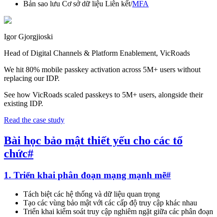
Bản sao lưu Cơ sở dữ liệu Liên kết/
MFA
Igor Gjorgjioski
Head of Digital Channels & Platform Enablement, VicRoads
We hit 80% mobile passkey activation across 5M+ users without
replacing our IDP.
See how VicRoads scaled passkeys to 5M+ users, alongside their
existing IDP.
Read the case study
Bài học bảo mật thiết yếu cho các tổ
chức
#
1. Triển khai phân đoạn mạng mạnh mẽ
#
Tách biệt các hệ thống và dữ liệu quan trọng
Tạo các vùng bảo mật với các cấp độ truy cập khác nhau
Triển khai kiểm soát truy cập nghiêm ngặt giữa các phân đoạn