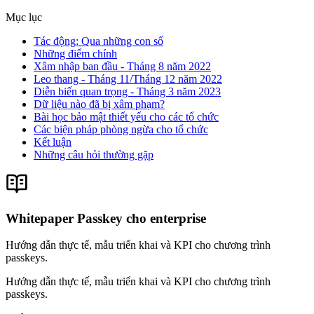
Mục lục
Tác động: Qua những con số
Những điểm chính
Xâm nhập ban đầu - Tháng 8 năm 2022
Leo thang - Tháng 11/Tháng 12 năm 2022
Diễn biến quan trọng - Tháng 3 năm 2023
Dữ liệu nào đã bị xâm phạm?
Bài học bảo mật thiết yếu cho các tổ chức
Các biện pháp phòng ngừa cho tổ chức
Kết luận
Những câu hỏi thường gặp
Whitepaper Passkey cho enterprise
Hướng dẫn thực tế, mẫu triển khai và KPI cho chương trình
passkeys.
Hướng dẫn thực tế, mẫu triển khai và KPI cho chương trình
passkeys.