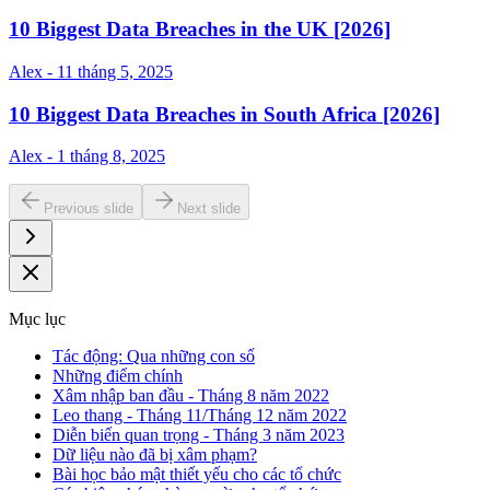
10 Biggest Data Breaches in the UK [2026]
Alex - 11 tháng 5, 2025
10 Biggest Data Breaches in South Africa [2026]
Alex - 1 tháng 8, 2025
Previous slide
Next slide
Mục lục
Tác động: Qua những con số
Những điểm chính
Xâm nhập ban đầu - Tháng 8 năm 2022
Leo thang - Tháng 11/Tháng 12 năm 2022
Diễn biến quan trọng - Tháng 3 năm 2023
Dữ liệu nào đã bị xâm phạm?
Bài học bảo mật thiết yếu cho các tổ chức