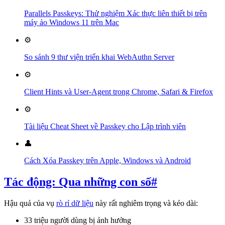
Parallels Passkeys: Thử nghiệm Xác thực liên thiết bị trên
máy ảo Windows 11 trên Mac
⚙️
So sánh 9 thư viện triển khai WebAuthn Server
⚙️
Client Hints và User-Agent trong Chrome, Safari & Firefox
⚙️
Tài liệu Cheat Sheet về Passkey cho Lập trình viên
👤
Cách Xóa Passkey trên Apple, Windows và Android
Tác động: Qua những con số
#
Hậu quả của vụ
rò rỉ dữ liệu
này rất nghiêm trọng và kéo dài:
33 triệu người dùng bị ảnh hưởng