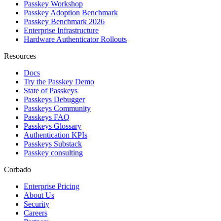
Passkey Workshop
Passkey Adoption Benchmark
Passkey Benchmark 2026
Enterprise Infrastructure
Hardware Authenticator Rollouts
Resources
Docs
Try the Passkey Demo
State of Passkeys
Passkeys Debugger
Passkeys Community
Passkeys FAQ
Passkeys Glossary
Authentication KPIs
Passkeys Substack
Passkey consulting
Corbado
Enterprise Pricing
About Us
Security
Careers