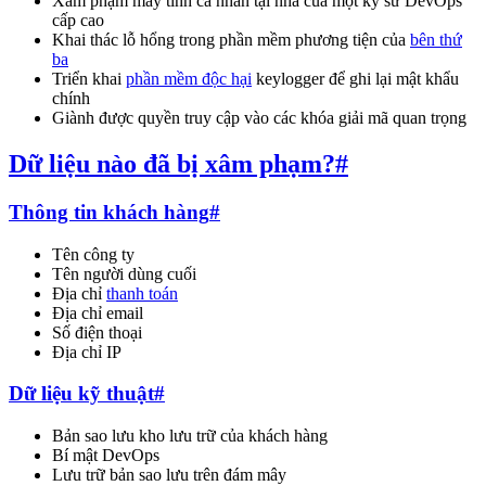
Xâm phạm máy tính cá nhân tại nhà của một kỹ sư DevOps
cấp cao
Khai thác lỗ hổng trong phần mềm phương tiện của
bên thứ
ba
Triển khai
phần mềm độc hại
keylogger để ghi lại mật khẩu
chính
Giành được quyền truy cập vào các khóa giải mã quan trọng
Dữ liệu nào đã bị xâm phạm?
#
Thông tin khách hàng
#
Tên công ty
Tên người dùng cuối
Địa chỉ
thanh toán
Địa chỉ email
Số điện thoại
Địa chỉ IP
Dữ liệu kỹ thuật
#
Bản sao lưu kho lưu trữ của khách hàng
Bí mật DevOps
Lưu trữ bản sao lưu trên đám mây