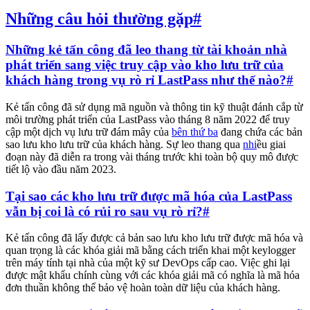
Những câu hỏi thường gặp
#
Những kẻ tấn công đã leo thang từ tài khoản nhà
phát triển sang việc truy cập vào kho lưu trữ của
khách hàng trong vụ rò rỉ LastPass như thế nào?
#
Kẻ tấn công đã sử dụng mã nguồn và thông tin kỹ thuật đánh cắp từ
môi trường phát triển của LastPass vào tháng 8 năm 2022 để truy
cập một dịch vụ lưu trữ đám mây của
bên thứ ba
đang chứa các bản
sao lưu kho lưu trữ của khách hàng. Sự leo thang qua
nhi
ều giai
đoạn này đã diễn ra trong vài tháng trước khi toàn bộ quy mô được
tiết lộ vào đầu năm 2023.
Tại sao các kho lưu trữ được mã hóa của LastPass
vẫn bị coi là có rủi ro sau vụ rò rỉ?
#
Kẻ tấn công đã lấy được cả bản sao lưu kho lưu trữ được mã hóa và
quan trọng là các khóa giải mã bằng cách triển khai một keylogger
trên máy tính tại nhà của một kỹ sư DevOps cấp cao. Việc ghi lại
được mật khẩu chính cùng với các khóa giải mã có nghĩa là mã hóa
đơn thuần không thể bảo vệ hoàn toàn dữ liệu của khách hàng.