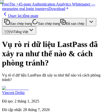
Free
The
+45-page
Authentication
Analytics Whitepaper
—
measuring real login journeys
Download
Quay lại tổng quan
Sao chép trang
Sao chép trang
Đã sao chép
🇻🇳
Vi
Tiếng Việt
Vụ rò rỉ dữ liệu LastPass đã
xảy ra như thế nào & cách
phòng tránh?
Vụ rò rỉ dữ liệu LastPass đã xảy ra như thế nào và cách phòng
tránh?
Vincent Delitz
Đã tạo
:
2 tháng 1, 2025
Đã cập nhật
:
28 tháng 7, 2026