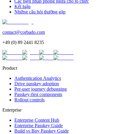
Các biện pháp phòng ngừa cho tổ chức
Kết luận
Những câu hỏi thường gặp
contact@corbado.com
+49 (0) 89 2441 8235
Product
Authentication Analytics
Drive passkey adoption
Per-user journey debugging
Passkey-first components
Rollout controls
Enterprise
Enterprise Content Hub
Enterprise Passkey Guide
Build vs Buy Passkey Guide