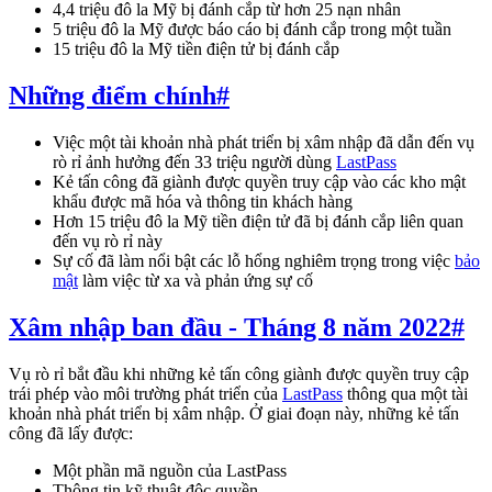
4,4 triệu đô la Mỹ bị đánh cắp từ hơn 25 nạn nhân
5 triệu đô la Mỹ được báo cáo bị đánh cắp trong một tuần
15 triệu đô la Mỹ tiền điện tử bị đánh cắp
Những điểm chính
#
Việc một tài khoản nhà phát triển bị xâm nhập đã dẫn đến vụ
rò rỉ ảnh hưởng đến 33 triệu người dùng
LastPass
Kẻ tấn công đã giành được quyền truy cập vào các kho mật
khẩu được mã hóa và thông tin khách hàng
Hơn 15 triệu đô la Mỹ tiền điện tử đã bị đánh cắp liên quan
đến vụ rò rỉ này
Sự cố đã làm nổi bật các lỗ hổng nghiêm trọng trong việc
bảo
mật
làm việc từ xa và phản ứng sự cố
Xâm nhập ban đầu - Tháng 8 năm 2022
#
Vụ rò rỉ bắt đầu khi những kẻ tấn công giành được quyền truy cập
trái phép vào môi trường phát triển của
LastPass
thông qua một tài
khoản nhà phát triển bị xâm nhập. Ở giai đoạn này, những kẻ tấn
công đã lấy được:
Một phần mã nguồn của LastPass
Thông tin kỹ thuật độc quyền