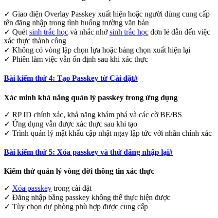
✓ Giao diện Overlay Passkey xuất hiện hoặc người dùng cung cấp
tên đăng nhập trong tình huống trường văn bản
✓ Quét
sinh trắc học
và nhắc nhở
sinh trắc học
đơn lẻ dẫn đến việc
xác thực thành công
✓ Không có vòng lặp chọn lựa hoặc bảng chọn xuất hiện lại
✓ Phiên làm việc vẫn ổn định sau khi xác thực
Bài kiểm thử 4: Tạo Passkey từ Cài đặt
#
Xác minh khả năng quản lý passkey trong ứng dụng
✓ RP ID chính xác, khả năng khám phá và các cờ BE/BS
✓ Ứng dụng vẫn được xác thực sau khi tạo
✓ Trình quản lý mật khẩu cập nhật ngay lập tức với nhãn chính xác
Bài kiểm thử 5: Xóa passkey và thử đăng nhập lại
#
Kiểm thử quản lý vòng đời thông tin xác thực
✓
Xóa passkey
trong cài đặt
✓ Đăng nhập bằng passkey không thể thực hiện được
✓ Tùy chọn dự phòng phù hợp được cung cấp