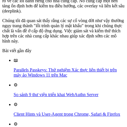
ro về các lỗi dành riêng cho nhà cung cấp. Nó cung cấp một nền
tảng ổn định hơn để kiểm tra điều hướng, các overlay và liên kết sâu
(deeplink).
Chúng tôi đã quan sát thấy rằng các sự cố vòng đời như vậy thường
ngụy trang thành "lỗi trình quản lý mật khẩu" trong khi chúng thực
chất là vấn đề ở cấp độ ứng dụng. Việc giám sát và kiểm thử thích
hợp trên các nhà cung cấp khác nhau giúp xác định sớm các mô
hình này.
Bài viết gần đây
📖
Parallels Passkeys: Thử nghiệm Xác thực liên thiết bị trên
máy ảo Windows 11 trên Mac
⚙️
So sánh 9 thư viện triển khai WebAuthn Server
⚙️
Client Hints và User-Agent trong Chrome, Safari & Firefox
⚙️