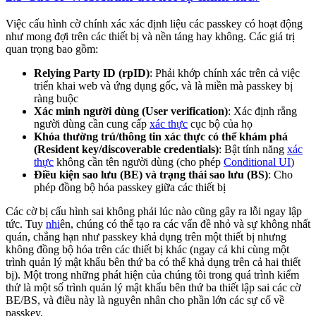
Việc cấu hình cờ chính xác xác định liệu các passkey có hoạt động
như mong đợi trên các thiết bị và nền tảng hay không. Các giá trị
quan trọng bao gồm:
Relying Party ID (rpID)
: Phải khớp chính xác trên cả việc
triển khai web và ứng dụng gốc, và là miền mà passkey bị
ràng buộc
Xác minh người dùng (User verification)
: Xác định rằng
người dùng cần cung cấp
xác thực
cục bộ của họ
Khóa thường trú/thông tin xác thực có thể khám phá
(Resident key/discoverable credentials)
: Bật tính năng
xác
thực
không cần tên người dùng (cho phép
Conditional UI
)
Điều kiện sao lưu (BE) và trạng thái sao lưu (BS)
: Cho
phép đồng bộ hóa passkey giữa các thiết bị
Các cờ bị cấu hình sai không phải lúc nào cũng gây ra lỗi ngay lập
tức. Tuy
nhi
ên, chúng có thể tạo ra các vấn đề nhỏ và sự không nhất
quán, chẳng hạn như passkey khả dụng trên một thiết bị nhưng
không đồng bộ hóa trên các thiết bị khác (ngay cả khi cùng một
trình quản lý mật khẩu bên thứ ba có thể khả dụng trên cả hai thiết
bị). Một trong những phát hiện của chúng tôi trong quá trình kiểm
thử là một số trình quản lý mật khẩu bên thứ ba thiết lập sai các cờ
BE/BS, và điều này là nguyên nhân cho phần lớn các sự cố về
passkey.