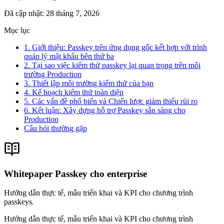
Đã cập nhật
:
28 tháng 7, 2026
Mục lục
1. Giới thiệu: Passkey trên ứng dụng gốc kết hợp với trình
quản lý mật khẩu bên thứ ba
2. Tại sao việc kiểm thử passkey lại quan trọng trên môi
trường Production
3. Thiết lập môi trường kiểm thử của bạn
4. Kế hoạch kiểm thử toàn diện
5. Các vấn đề phổ biến và Chiến lược giảm thiểu rủi ro
6. Kết luận: Xây dựng hỗ trợ Passkey sẵn sàng cho
Production
Câu hỏi thường gặp
Whitepaper Passkey cho enterprise
Hướng dẫn thực tế, mẫu triển khai và KPI cho chương trình
passkeys.
Hướng dẫn thực tế, mẫu triển khai và KPI cho chương trình