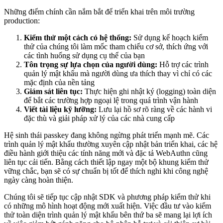
Những điểm chính cần nắm bắt để triển khai trên môi trường
production:
Kiểm thử một cách có hệ thống:
Sử dụng kế hoạch kiểm
thử của chúng tôi làm mốc tham chiếu cơ sở, thích ứng với
các tình huống sử dụng cụ thể của bạn
Tôn trọng sự lựa chọn của người dùng:
Hỗ trợ các trình
quản lý mật khẩu mà người dùng ưa thích thay vì chỉ có các
mặc định của nền tảng
Giám sát liên tục:
Thực hiện ghi nhật ký (logging) toàn diện
để bắt các trường hợp ngoại lệ trong quá trình vận hành
Viết tài liệu kỹ lưỡng:
Lưu lại hồ sơ rõ ràng về các hành vi
đặc thù và giải pháp xử lý của các nhà cung cấp
Hệ sinh thái passkey đang không ngừng phát triển mạnh mẽ. Các
trình quản lý mật khẩu thường xuyên cập nhật bản triển khai, các hệ
điều hành giới thiệu các tính năng mới và đặc tả WebAuthn cũng
liên tục cải tiến. Bằng cách thiết lập ngay một bộ khung kiểm thử
vững chắc, bạn sẽ có sự chuẩn bị tốt để thích nghi khi công nghệ
ngày càng hoàn thiện.
Chúng tôi sẽ tiếp tục cập nhật SDK và phương pháp kiểm thử khi
có những mô hình hoạt động mới xuất hiện. Việc đầu tư vào kiểm
thử toàn diện trình quản lý mật khẩu bên thứ ba sẽ mang lại lợi ích