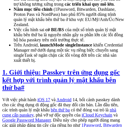
trợ không tương xứng trong
các triển khai quy mô lớn
.
Năm mục tiêu chính
(1Password, Bitwarden, Dashlane,
Proton Pass và NordPass) bao phủ 85% người dùng trình
quản lý mật khẩu bên thứ ba ở khu vực EU/Mỹ/Anh/Úc/New
Zealand.
Việc cấu hình sai
cờ BE/BS
của một số trình quản lý mật
khẩu bên thứ ba là nguyên nhân gây ra phần lớn các lỗi đồng
bộ hóa passkey trên môi trường thực tế.
Trên Android,
launchMode singleInstance
khiến Credential
Manager mở dưới dạng một tác vụ riêng biệt; chuyển sang
singleTask sẽ ngăn chặn các lỗi vòng đời trên các nhà sản
xuất thiết bị.
1. Giới thiệu: Passkey trên ứng dụng gốc
kết hợp với trình quản lý mật khẩu bên
thứ ba
#
Với việc phát hành
iOS 17
và
Android
14, bối cảnh passkey dành
cho các ứng dụng di động gốc đã thay đổi căn bản. Lần đầu tiên,
các trình quản lý mật khẩu
bên thứ ba
có thể đóng vai trò là
nhà
cung cấp passkey
, phá vỡ sự độc quyền của
iCloud Keychain
và
Google Password Manager
. Điều này cho phép người dùng mang
các giải pháp đáng tin cậy của riêng họ như
1Password
,
Bitwarden