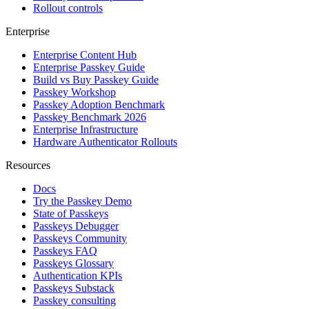
Rollout controls
Enterprise
Enterprise Content Hub
Enterprise Passkey Guide
Build vs Buy Passkey Guide
Passkey Workshop
Passkey Adoption Benchmark
Passkey Benchmark 2026
Enterprise Infrastructure
Hardware Authenticator Rollouts
Resources
Docs
Try the Passkey Demo
State of Passkeys
Passkeys Debugger
Passkeys Community
Passkeys FAQ
Passkeys Glossary
Authentication KPIs
Passkeys Substack
Passkey consulting