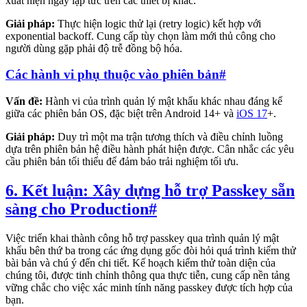
xuất hiện ngay lập tức trên các thiết bị khác.
Giải pháp:
Thực hiện logic thử lại (retry logic) kết hợp với
exponential backoff. Cung cấp tùy chọn làm mới thủ công cho
người dùng gặp phải độ trễ đồng bộ hóa.
Các hành vi phụ thuộc vào phiên bản
#
Vấn đề:
Hành vi của trình quản lý mật khẩu khác nhau đáng kể
giữa các phiên bản OS, đặc biệt trên Android 14+ và
iOS 17
+.
Giải pháp:
Duy trì một ma trận tương thích và điều chỉnh luồng
dựa trên phiên bản hệ điều hành phát hiện được. Cân nhắc các yêu
cầu phiên bản tối thiểu để đảm bảo trải nghiệm tối ưu.
6. Kết luận: Xây dựng hỗ trợ Passkey sẵn
sàng cho Production
#
Việc triển khai thành công hỗ trợ passkey qua trình quản lý mật
khẩu bên thứ ba trong các ứng dụng gốc đòi hỏi quá trình kiểm thử
bài bản và chú ý đến chi tiết. Kế hoạch kiểm thử toàn diện của
chúng tôi, được tinh chỉnh thông qua thực tiễn, cung cấp nền tảng
vững chắc cho việc xác minh tính năng passkey được tích hợp của
bạn.