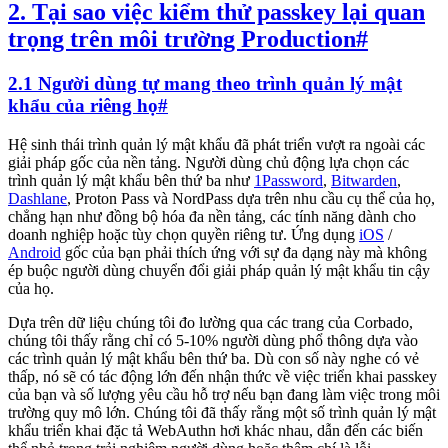
2. Tại sao việc kiểm thử passkey lại quan
trọng trên môi trường Production
#
2.1 Người dùng tự mang theo trình quản lý mật
khẩu của riêng họ
#
Hệ sinh thái trình quản lý mật khẩu đã phát triển vượt ra ngoài các
giải pháp gốc của nền tảng. Người dùng chủ động lựa chọn các
trình quản lý mật khẩu bên thứ ba như
1Password
,
Bitwarden
,
Dashlane
, Proton Pass và NordPass dựa trên nhu cầu cụ thể của họ,
chẳng hạn như đồng bộ hóa đa nền tảng, các tính năng dành cho
doanh nghiệp hoặc tùy chọn quyền riêng tư. Ứng dụng
iOS
/
Android
gốc của bạn phải thích ứng với sự đa dạng này mà không
ép buộc người dùng chuyển đổi giải pháp quản lý mật khẩu tin cậy
của họ.
Dựa trên dữ liệu chúng tôi đo lường qua các trang của Corbado,
chúng tôi thấy rằng chỉ có 5-10% người dùng phổ thông dựa vào
các trình quản lý mật khẩu bên thứ ba. Dù con số này nghe có vẻ
thấp, nó sẽ có tác động lớn đến nhận thức về việc triển khai passkey
của bạn và số lượng yêu cầu hỗ trợ nếu bạn đang làm việc trong môi
trường quy mô lớn. Chúng tôi đã thấy rằng một số trình quản lý mật
khẩu triển khai đặc tả WebAuthn hơi khác nhau, dẫn đến các biến