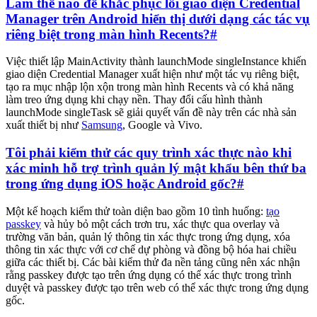
Làm thế nào để khắc phục lỗi giao diện Credential
Manager trên Android hiển thị dưới dạng các tác vụ
riêng biệt trong màn hình Recents?
#
Việc thiết lập MainActivity thành launchMode singleInstance khiến
giao diện Credential Manager xuất hiện như một tác vụ riêng biệt,
tạo ra mục nhập lộn xộn trong màn hình Recents và có khả năng
làm treo ứng dụng khi chạy nền. Thay đổi cấu hình thành
launchMode singleTask sẽ giải quyết vấn đề này trên các nhà sản
xuất thiết bị như
Samsung
, Google và Vivo.
Tôi phải kiểm thử các quy trình xác thực nào khi
xác minh hỗ trợ trình quản lý mật khẩu bên thứ ba
trong ứng dụng iOS hoặc Android gốc?
#
Một kế hoạch kiểm thử toàn diện bao gồm 10 tình huống:
tạo
passkey
và hủy bỏ một cách trơn tru, xác thực qua overlay và
trường văn bản, quản lý thông tin xác thực trong ứng dụng, xóa
thông tin xác thực với cơ chế dự phòng và đồng bộ hóa hai chiều
giữa các thiết bị. Các bài kiểm thử đa nền tảng cũng nên xác nhận
rằng passkey được tạo trên ứng dụng có thể xác thực trong trình
duyệt và passkey được tạo trên web có thể xác thực trong ứng dụng
gốc.