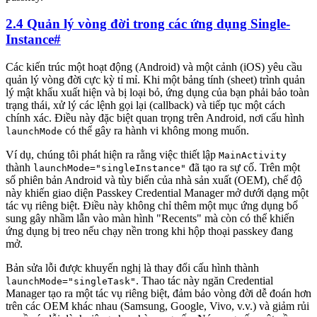
2.4 Quản lý vòng đời trong các ứng dụng Single-
Instance
#
Các kiến trúc một hoạt động (Android) và một cảnh (iOS) yêu cầu
quản lý vòng đời cực kỳ tỉ mỉ. Khi một bảng tính (sheet) trình quản
lý mật khẩu xuất hiện và bị loại bỏ, ứng dụng của bạn phải bảo toàn
trạng thái, xử lý các lệnh gọi lại (callback) và tiếp tục một cách
chính xác. Điều này đặc biệt quan trọng trên Android, nơi cấu hình
có thể gây ra hành vi không mong muốn.
launchMode
Ví dụ, chúng tôi phát hiện ra rằng việc thiết lập
MainActivity
thành
đã tạo ra sự cố. Trên một
launchMode="singleInstance"
số phiên bản Android và tùy biến của nhà sản xuất (OEM), chế độ
này khiến giao diện Passkey Credential Manager mở dưới dạng một
tác vụ riêng biệt. Điều này không chỉ thêm một mục ứng dụng bổ
sung gây nhầm lẫn vào màn hình "Recents" mà còn có thể khiến
ứng dụng bị treo nếu chạy nền trong khi hộp thoại passkey đang
mở.
Bản sửa lỗi được khuyến nghị là thay đổi cấu hình thành
. Thao tác này ngăn Credential
launchMode="singleTask"
Manager tạo ra một tác vụ riêng biệt, đảm bảo vòng đời dễ đoán hơn
trên các OEM khác nhau (Samsung, Google, Vivo, v.v.) và giảm rủi