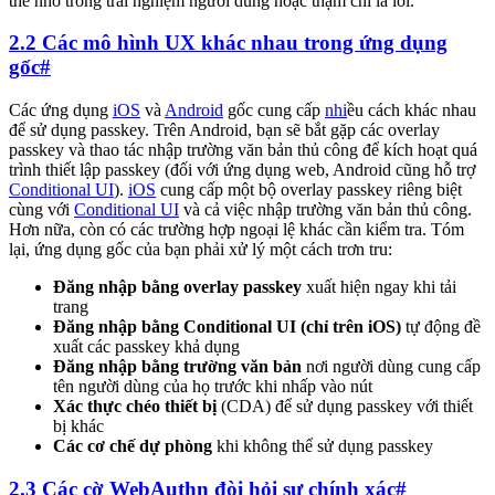
thể nhỏ trong trải nghiệm người dùng hoặc thậm chí là lỗi.
2.2 Các mô hình UX khác nhau trong ứng dụng
gốc
#
Các ứng dụng
iOS
và
Android
gốc cung cấp
nhi
ều cách khác nhau
để sử dụng passkey. Trên Android, bạn sẽ bắt gặp các overlay
passkey và thao tác nhập trường văn bản thủ công để kích hoạt quá
trình thiết lập passkey (đối với ứng dụng web, Android cũng hỗ trợ
Conditional UI
).
iOS
cung cấp một bộ overlay passkey riêng biệt
cùng với
Conditional UI
và cả việc nhập trường văn bản thủ công.
Hơn nữa, còn có các trường hợp ngoại lệ khác cần kiểm tra. Tóm
lại, ứng dụng gốc của bạn phải xử lý một cách trơn tru:
Đăng nhập bằng overlay passkey
xuất hiện ngay khi tải
trang
Đăng nhập bằng Conditional UI (chỉ trên iOS)
tự động đề
xuất các passkey khả dụng
Đăng nhập bằng trường văn bản
nơi người dùng cung cấp
tên người dùng của họ trước khi nhấp vào nút
Xác thực chéo thiết bị
(CDA) để sử dụng passkey với thiết
bị khác
Các cơ chế dự phòng
khi không thể sử dụng passkey
2.3 Các cờ WebAuthn đòi hỏi sự chính xác
#