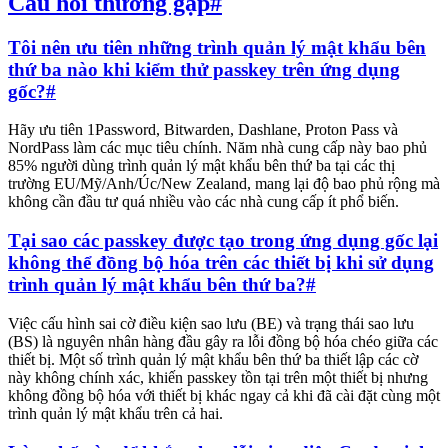
Câu hỏi thường gặp
#
Tôi nên ưu tiên những trình quản lý mật khẩu bên
thứ ba nào khi kiểm thử passkey trên ứng dụng
gốc?
#
Hãy ưu tiên 1Password, Bitwarden, Dashlane, Proton Pass và
NordPass làm các mục tiêu chính. Năm nhà cung cấp này bao phủ
85% người dùng trình quản lý mật khẩu bên thứ ba tại các thị
trường EU/Mỹ/Anh/Úc/New Zealand, mang lại độ bao phủ rộng mà
không cần đầu tư quá nhiều vào các nhà cung cấp ít phổ biến.
Tại sao các passkey được tạo trong ứng dụng gốc lại
không thể đồng bộ hóa trên các thiết bị khi sử dụng
trình quản lý mật khẩu bên thứ ba?
#
Việc cấu hình sai cờ điều kiện sao lưu (BE) và trạng thái sao lưu
(BS) là nguyên nhân hàng đầu gây ra lỗi đồng bộ hóa chéo giữa các
thiết bị. Một số trình quản lý mật khẩu bên thứ ba thiết lập các cờ
này không chính xác, khiến passkey tồn tại trên một thiết bị nhưng
không đồng bộ hóa với thiết bị khác ngay cả khi đã cài đặt cùng một
trình quản lý mật khẩu trên cả hai.