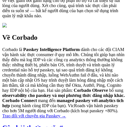
về việc giảm bớt gánh nặng cho bộ phận hỗ trợ và cải thiện sự hài
lòng của người dùng. Xét cho cùng, quá trình xác thực cần phải
diễn ra suôn sẻ — bất kể người dùng của bạn chọn sử dụng trình
quản lý mật khẩu nào.
Về Corbado
Corbado là
Passkey Intelligence Platform
dành cho các đội CIAM
vận hành xác thực consumer ở quy mô lớn. Chúng tôi giúp bạn nhìn
thấy điều mà log IDP và các công cụ analytics thông thường không
thấy: những thiết bị, phiên bản OS, trình duyệt và trình quản lý
credential nào hỗ trợ passkey, tại sao quá trình đăng ký không
chuyển thành đăng nhập, luồng WebAuthn fail ở đâu, và khi nào
một bản cập nhật OS hay trình duyệt làm hỏng đăng nhập một cách
âm thầm, tất cả mà không cần thay thế Okta, Auth0, Ping, Cognito
hay IDP nội bộ của bạn. Hai sản phẩm:
Corbado Observe
bổ sung
observability cho passkey và mọi phương thức đăng nhập khác.
Corbado Connect
mang đến
managed passkey với analytics tích
hợp
(song hành cùng IDP của bạn). VicRoads vận hành passkey
cho hơn 5M người dùng với Corbado (kích hoạt passkey +80%).
Trao đổi với chuyên gia Passkey
→