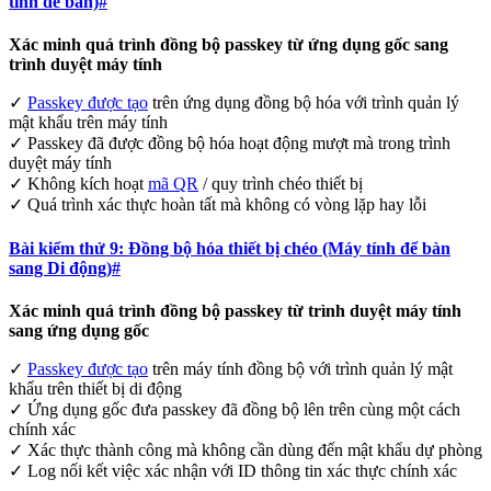
tính để bàn)
#
Xác minh quá trình đồng bộ passkey từ ứng dụng gốc sang
trình duyệt máy tính
✓
Passkey được tạo
trên ứng dụng đồng bộ hóa với trình quản lý
mật khẩu trên máy tính
✓ Passkey đã được đồng bộ hóa hoạt động mượt mà trong trình
duyệt máy tính
✓ Không kích hoạt
mã QR
/ quy trình chéo thiết bị
✓ Quá trình xác thực hoàn tất mà không có vòng lặp hay lỗi
Bài kiểm thử 9: Đồng bộ hóa thiết bị chéo (Máy tính để bàn
sang Di động)
#
Xác minh quá trình đồng bộ passkey từ trình duyệt máy tính
sang ứng dụng gốc
✓
Passkey được tạo
trên máy tính đồng bộ với trình quản lý mật
khẩu trên thiết bị di động
✓ Ứng dụng gốc đưa passkey đã đồng bộ lên trên cùng một cách
chính xác
✓ Xác thực thành công mà không cần dùng đến mật khẩu dự phòng
✓ Log nối kết việc xác nhận với ID thông tin xác thực chính xác