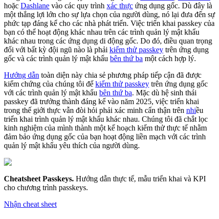
hoặc
Dashlane
vào các quy trình
xác thực
ứng dụng gốc. Dù đây là
một thắng lợi lớn cho sự lựa chọn của người dùng, nó lại đưa đến sự
phức tạp đáng kể cho các nhà phát triển. Việc triển khai passkey của
bạn có thể hoạt động khác nhau trên các trình quản lý mật khẩu
khác nhau trong các ứng dụng di động gốc. Do đó, điều quan trọng
đối với bất kỳ đội ngũ nào là phải
kiểm thử passkey
trên ứng dụng
gốc và các trình quản lý mật khẩu
bên thứ ba
một cách hợp lý.
Hướng dẫn
toàn diện này chia sẻ phương pháp tiếp cận đã được
kiểm chứng của chúng tôi để
kiểm thử passkey
trên ứng dụng gốc
với các trình quản lý mật khẩu
bên thứ ba
. Mặc dù hệ sinh thái
passkey đã trưởng thành đáng kể vào năm 2025, việc triển khai
trong thế giới thực vẫn đòi hỏi phải xác minh cẩn thận trên
nhi
ều
triển khai trình quản lý mật khẩu khác nhau. Chúng tôi đã chắt lọc
kinh nghiệm của mình thành một kế hoạch kiểm thử thực tế nhằm
đảm bảo ứng dụng gốc của bạn hoạt động liền mạch với các trình
quản lý mật khẩu yêu thích của người dùng.
Cheatsheet Passkeys
.
Hướng dẫn thực tế, mẫu triển khai và KPI
cho chương trình passkeys.
Nhận cheat sheet