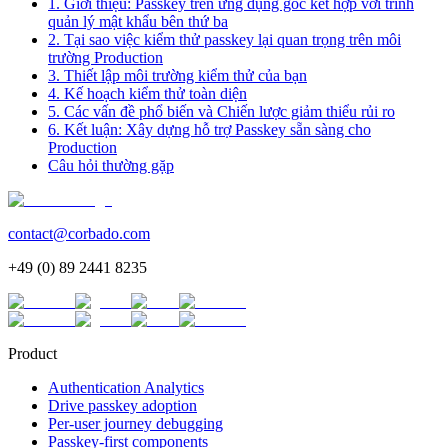
1. Giới thiệu: Passkey trên ứng dụng gốc kết hợp với trình
quản lý mật khẩu bên thứ ba
2. Tại sao việc kiểm thử passkey lại quan trọng trên môi
trường Production
3. Thiết lập môi trường kiểm thử của bạn
4. Kế hoạch kiểm thử toàn diện
5. Các vấn đề phổ biến và Chiến lược giảm thiểu rủi ro
6. Kết luận: Xây dựng hỗ trợ Passkey sẵn sàng cho
Production
Câu hỏi thường gặp
contact@corbado.com
+49 (0) 89 2441 8235
Product
Authentication Analytics
Drive passkey adoption
Per-user journey debugging
Passkey-first components