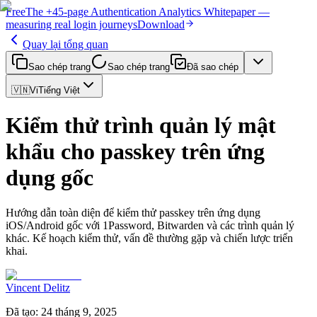
Free
The
+45-page
Authentication
Analytics Whitepaper
—
measuring real login journeys
Download
Quay lại tổng quan
Sao chép trang
Sao chép trang
Đã sao chép
🇻🇳
Vi
Tiếng Việt
Kiểm thử trình quản lý mật
khẩu cho passkey trên ứng
dụng gốc
Hướng dẫn toàn diện để kiểm thử passkey trên ứng dụng
iOS/Android gốc với 1Password, Bitwarden và các trình quản lý
khác. Kế hoạch kiểm thử, vấn đề thường gặp và chiến lược triển
khai.
Vincent Delitz
Đã tạo
:
24 tháng 9, 2025