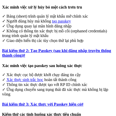
Xác minh việc xử lý hủy bỏ một cách trơn tru
✓ Bảng (sheet) trình quản lý mật khẩu mở chính xác
✓ Người dùng hủy mà không
tạo passkey
✓ Ứng dụng quay lại màn hình đăng nhập
✓ Không có thông tin xác thực bị mồ côi (orphaned credentials)
trong trình quản lý mật khẩu
✓ Giao diện hiển thị các tùy chọn thử lại phù hợp
Bài kiểm thử 2: Tạo Passkey (sau khi đăng nhập truyền thống
thành công)
#
Xác minh việc tạo passkey sau luồng xác thực
✓ Xác thực cục bộ được khởi chạy đáng tin cậy
✓
Xác thực sinh trắc học
hoàn tất thành công
✓ Thông tin xác thực được tạo với RP ID chính xác
✓ Ứng dụng chuyển sang trạng thái đã xác thực mà không bị lặp
vòng
Bài kiểm thử 3: Xác thực với Passkey hiện có
#
Kiểm thử các tình huống xác thực tiêu chuẩn