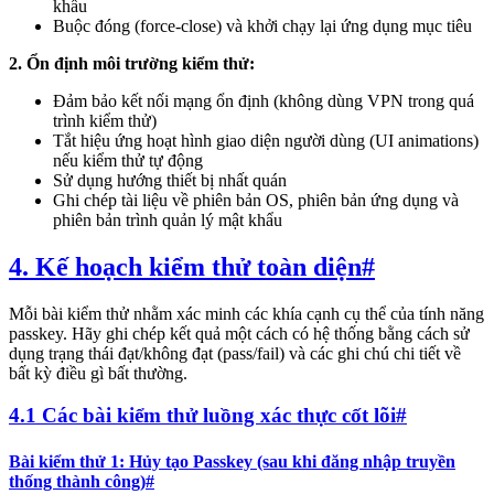
khẩu
Buộc đóng (force-close) và khởi chạy lại ứng dụng mục tiêu
2. Ổn định môi trường kiểm thử:
Đảm bảo kết nối mạng ổn định (không dùng VPN trong quá
trình kiểm thử)
Tắt hiệu ứng hoạt hình giao diện người dùng (UI animations)
nếu kiểm thử tự động
Sử dụng hướng thiết bị nhất quán
Ghi chép tài liệu về phiên bản OS, phiên bản ứng dụng và
phiên bản trình quản lý mật khẩu
4. Kế hoạch kiểm thử toàn diện
#
Mỗi bài kiểm thử nhằm xác minh các khía cạnh cụ thể của tính năng
passkey. Hãy ghi chép kết quả một cách có hệ thống bằng cách sử
dụng trạng thái đạt/không đạt (pass/fail) và các ghi chú chi tiết về
bất kỳ điều gì bất thường.
4.1 Các bài kiểm thử luồng xác thực cốt lõi
#
Bài kiểm thử 1: Hủy tạo Passkey (sau khi đăng nhập truyền
thống thành công)
#