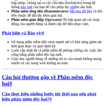
hợp pháp, chúng tạo ra các cửa hậu (backdoors) trong hệ
thống
bảo mật
của bạn để cho phép lây
nhi
ễm sâu hơn.
Phần mềm tống tiền (Ransomware):
Mã hóa dữ liệu
và đòi
tiền chuộc để đổi lấy khóa giải mã.
Phần mềm gián điệp (Spyware):
Bí mật quan sát các hoạt
động của người dùng và đánh cắp dữ liệu nhạy cảm.
Phát hiện và Bảo vệ:
#
Sử dụng phần mềm diệt virus mạnh mẽ có khả năng giám sát
thời gian thực và quét định kỳ.
Luôn cập nhật tất cả phần mềm để phòng chống các cuộc tấn
công bằng phần mềm độc hại mới.
Giáo dục người dùng về những rủi ro của email không mong
muốn và các trang web không an toàn.
Câu hỏi thường gặp về Phần mềm độc
hại
#
Cần thực hiện những bước tức thời nào nếu phát
hiện phần mềm độc hại?
#