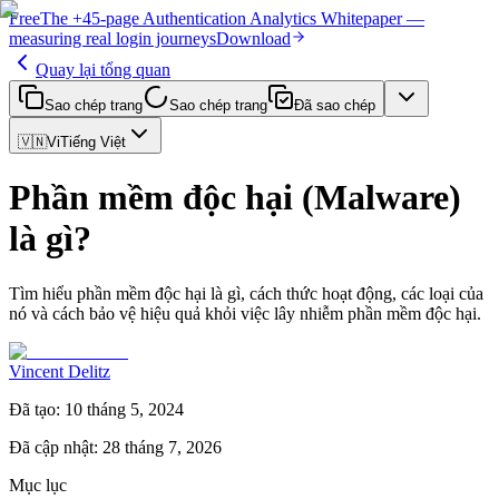
Free
The
+45-page
Authentication
Analytics Whitepaper
—
measuring real login journeys
Download
Quay lại tổng quan
Sao chép trang
Sao chép trang
Đã sao chép
🇻🇳
Vi
Tiếng Việt
Phần mềm độc hại (Malware)
là gì?
Tìm hiểu phần mềm độc hại là gì, cách thức hoạt động, các loại của
nó và cách bảo vệ hiệu quả khỏi việc lây nhiễm phần mềm độc hại.
Vincent Delitz
Đã tạo
:
10 tháng 5, 2024
Đã cập nhật
:
28 tháng 7, 2026
Mục lục