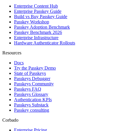
Enterprise Content Hub
Enterprise Passkey Guide
Build vs Buy Passkey Guide
Passkey Workshop
Passkey Adoption Benchmark
Passkey Benchmark 2026
Enterprise Infrastructure
Hardware Authenticator Rollouts
Resources
Docs
Try the Passkey Demo
State of Passkeys
Passkeys Debugger
Passkeys Community
Passkeys FAQ
Passkeys Glossary
Authentication KPIs
Passkeys Substack
Passkey consulting
Corbado
Enterprise Pricing