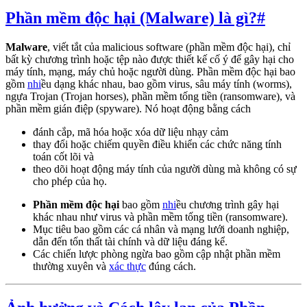
Phần mềm độc hại (Malware) là gì?
#
Malware
, viết tắt của malicious software (phần mềm độc hại), chỉ
bất kỳ chương trình hoặc tệp nào được thiết kế cố ý để gây hại cho
máy tính, mạng, máy chủ hoặc người dùng. Phần mềm độc hại bao
gồm
nhi
ều dạng khác nhau, bao gồm virus, sâu máy tính (worms),
ngựa Trojan (Trojan horses), phần mềm tống tiền (ransomware), và
phần mềm gián điệp (spyware). Nó hoạt động bằng cách
đánh cắp, mã hóa hoặc xóa dữ liệu nhạy cảm
thay đổi hoặc chiếm quyền điều khiển các chức năng tính
toán cốt lõi và
theo dõi hoạt động máy tính của người dùng mà không có sự
cho phép của họ.
Phần mềm độc hại
bao gồm
nhi
ều chương trình gây hại
khác nhau như virus và phần mềm tống tiền (ransomware).
Mục tiêu bao gồm các cá nhân và mạng lưới doanh nghiệp,
dẫn đến tổn thất tài chính và dữ liệu đáng kể.
Các chiến lược phòng ngừa bao gồm cập nhật phần mềm
thường xuyên và
xác thực
đúng cách.