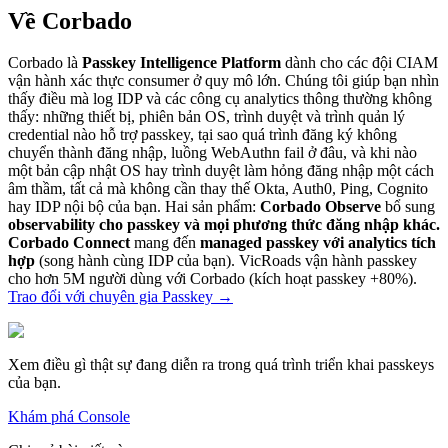
Về Corbado
Corbado là
Passkey Intelligence Platform
dành cho các đội CIAM
vận hành xác thực consumer ở quy mô lớn. Chúng tôi giúp bạn nhìn
thấy điều mà log IDP và các công cụ analytics thông thường không
thấy: những thiết bị, phiên bản OS, trình duyệt và trình quản lý
credential nào hỗ trợ passkey, tại sao quá trình đăng ký không
chuyển thành đăng nhập, luồng WebAuthn fail ở đâu, và khi nào
một bản cập nhật OS hay trình duyệt làm hỏng đăng nhập một cách
âm thầm, tất cả mà không cần thay thế Okta, Auth0, Ping, Cognito
hay IDP nội bộ của bạn. Hai sản phẩm:
Corbado Observe
bổ sung
observability cho passkey và mọi phương thức đăng nhập khác.
Corbado Connect
mang đến
managed passkey với analytics tích
hợp
(song hành cùng IDP của bạn). VicRoads vận hành passkey
cho hơn 5M người dùng với Corbado (kích hoạt passkey +80%).
Trao đổi với chuyên gia Passkey
→
Xem điều gì thật sự đang diễn ra trong quá trình triển khai passkeys
của bạn.
Khám phá Console