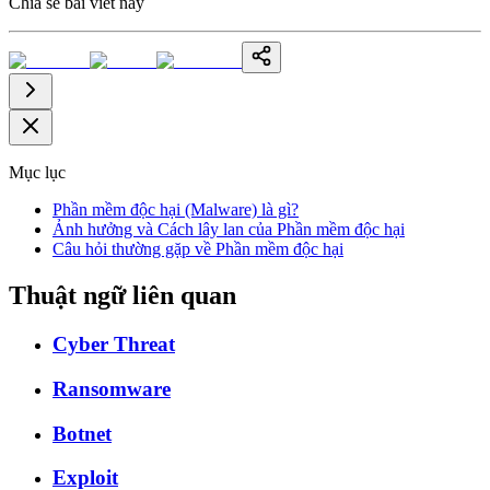
Chia sẻ bài viết này
Mục lục
Phần mềm độc hại (Malware) là gì?
Ảnh hưởng và Cách lây lan của Phần mềm độc hại
Câu hỏi thường gặp về Phần mềm độc hại
Thuật ngữ liên quan
Cyber Threat
Ransomware
Botnet
Exploit