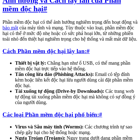
Ảnh hưởng và Cách lây lan của Phần
mềm độc hại
#
Phần mềm độc hại có thể ảnh hưởng nghiêm trọng đến hoạt động và
bảo mật
của máy tính và mạng. Tùy thuộc vào loại, phần mềm độc
hại có thể ở mức độ nhẹ hoặc có sức phá hoại lớn, từ những phiền
toái nhỏ đến thiệt hại nghiêm trọng cho hệ thống và mất mát dữ liệu.
Cách Phần mềm độc hại lây lan:
#
Thiết bị vật lý:
Chẳng hạn như ổ USB, có thể mang phần
mềm độc hại trực tiếp vào hệ thống.
Tấn công lừa đảo (Phishing Attacks):
Email có tệp đính
kèm hoặc liên kết độc hại lừa người dùng cài đặt phần mềm
độc hại.
Tải xuống tự động (Drive-by Downloads):
Các trang web
tự động tải xuống phần mềm độc hại mà không có sự đồng ý
của người dùng.
Các loại Phần mềm độc hại phổ biến:
#
Virus và Sâu máy tính (Worms):
Các chương trình tự sao
chép gây hại cho hệ thống hoặc mạng.
Ngựa Trojan (Trojans):
Ngụy trang dưới dạng phần mềm