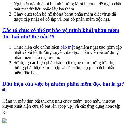
Ngắt kết nối thiết bị bị ảnh hưởng khỏi internet để ngăn chặn
mất mát dữ liệu hoặc lây lan thêm.
Chạy quét toàn bộ hệ thống bằng phần mềm diệt virus đã
được cập nhật để cô lập và loại bỏ phần mềm độc hại.
Các tổ chức có thể tự bảo vệ mình khỏi phần mềm
độc hại như thế nào?
#
Thực hiện các chính sách
bảo mật
nghiêm ngặt bao gồm cập
nhật và vá lỗi thường xuyên, đào tạo nhân viên và sử dụng
phần mềm bảo mật uy tín.
Sử dụng các biện pháp bảo mật mạng như tường lửa, hệ
thống phát hiện xâm nhập và các công cụ phân tích phần
mềm độc hại.
Dấu hiệu của việc bị nhiễm phần mềm độc hại là gì?
#
Hành vi máy tính bất thường như chạy chậm, treo máy, thường
xuyên xuất hiện cửa sổ bật lên (pop-up) và các ứng dụng hoặc tệp
lạ.