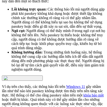
này dẫn đến một số thách thức:
Lỗi không trực quan:
Các thông báo lỗi mà người dùng gặp
phải khi passkey không khả dụng hoặc được thiết lập không
chính xác thường không rõ ràng và có thể gây nhầm lẫn.
Người dùng có thể không hiểu tại sao họ không thể sử dụng
passkey hoặc điều gì đã xảy ra sai sót, dẫn đến sự thất vọng.
Ngõ cụt:
Người dùng có thể thấy mình ở trong ngõ cụt nơi họ
không thể tiến lên. Nếu passkey bị thiếu hoặc không thể truy
cập, người dùng có thể không được hướng dẫn rõ ràng về
cách tiếp tục hoặc khôi phục quyền truy cập, khiến họ từ bỏ
quá trình đăng nhập.
Không hướng dẫn:
Trong những tình huống này, hệ thống
không thể cung cấp các hướng dẫn hữu ích để dẫn dắt người
dùng đến một phương pháp xác thực thay thế. Người dùng bị
bỏ lại để tự tìm cách giải quyết vấn đề, điều này làm giảm trải
nghiệm người dùng.
Ví dụ trên cho thấy, các thông báo lỗi trên
Windows 11
gây nhầm
lẫn như thế nào khi passkey không được tìm thấy trên nền tảng xác
thực. Hệ thống có thể cho rằng passkey nằm trên một
khóa bảo mật
hoặc thiết bị khác. Quá trình này có thể gây nhầm lẫn cho những
người dùng không quen thuộc với các luồng xác thực như vậy, đặc