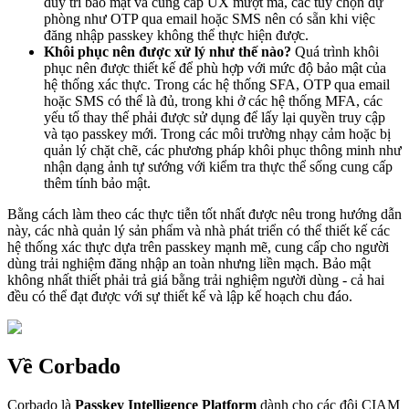
duy trì bảo mật và cung cấp UX mượt mà, các tùy chọn dự
phòng như OTP qua email hoặc SMS nên có sẵn khi việc
đăng nhập passkey không thể thực hiện được.
Khôi phục nên được xử lý như thế nào?
Quá trình khôi
phục nên được thiết kế để phù hợp với mức độ bảo mật của
hệ thống xác thực. Trong các hệ thống SFA, OTP qua email
hoặc SMS có thể là đủ, trong khi ở các hệ thống MFA, các
yếu tố thay thế phải được sử dụng để lấy lại quyền truy cập
và tạo passkey mới. Trong các môi trường nhạy cảm hoặc bị
quản lý chặt chẽ, các phương pháp khôi phục thông minh như
nhận dạng ảnh tự sướng với kiểm tra thực thể sống cung cấp
thêm tính bảo mật.
Bằng cách làm theo các thực tiễn tốt nhất được nêu trong hướng dẫn
này, các nhà quản lý sản phẩm và nhà phát triển có thể thiết kế các
hệ thống xác thực dựa trên passkey mạnh mẽ, cung cấp cho người
dùng trải nghiệm đăng nhập an toàn nhưng liền mạch. Bảo mật
không nhất thiết phải trả giá bằng trải nghiệm người dùng - cả hai
đều có thể đạt được với sự thiết kế và lập kế hoạch chu đáo.
Về Corbado
Corbado là
Passkey Intelligence Platform
dành cho các đội CIAM