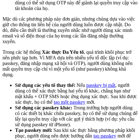
dùng có thể sử dụng OTP này để giành lại quyền truy cập vào
tài khoản của họ.
Mặc dù các phương pháp này đơn giản, nhưng chúng dựa vào việc
giữ cho thông tin liên hệ của người dùng luôn được cập nhật. Do
đó, điều cần thiết là thường xuyên nhắc nhở người dùng xác minh
email và số điện thoại của họ trong các lần đăng nhập thường
xuyên.
Trong các hệ thống
Xác thực Đa Yếu tố
, quá trình khôi phục trở
nên phức tạp hơn. Vì MFA dựa trên nhiều yếu tố độc lập (ví dụ:
passkey, đăng nhập mạng xã hội và OTP), người dùng không nên
mất quyền truy cập chỉ vì một yếu tố (như passkey) không khả
dụng.
Sử dụng các yếu tố thay thế:
Nếu
passkey bị mất
, người
dùng có thể xác thực bằng hai yếu tố khác, chẳng hạn như
mật khẩu + OTP SMS hoặc ứng dụng xác thực. Sau khi được
xác thực, họ có thể
tạo một passkey
mới.
Sử dụng các passkey khác:
Trong trường hợp người dùng
có các thiết bị khác chứa passkey, họ có thể sử dụng chúng để
lấy lại quyền truy cập với các gợi ý thích hợp (ví dụ: yêu cầu
sử dụng passkey từ iPhone).
Tạo passkey mới:
Sau khi xác thực bằng phương pháp khôi
phục, người dùng nên được hướng dẫn
tạo passkey
mới để