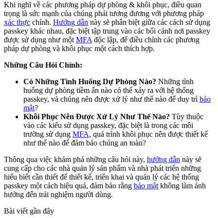
Khi nghĩ về các phương pháp dự phòng & khôi phục, điều quan
trọng là sức mạnh của chúng phải tương đương với phương pháp
xác thực
chính.
Hướng dẫn
này sẽ phân biệt giữa các cách sử dụng
passkey khác nhau, đặc biệt tập trung vào các bối cảnh nơi passkey
được sử dụng như một
MFA
độc lập, để điều chỉnh các phương
pháp dự phòng và khôi phục một cách thích hợp.
Những Câu Hỏi Chính:
Có Những Tình Huống Dự Phòng Nào?
Những tình
huống dự phòng tiềm ẩn nào có thể xảy ra với hệ thống
passkey, và chúng nên được xử lý như thế nào để duy trì
bảo
mật
?
Khôi Phục Nên Được Xử Lý Như Thế Nào?
Tùy thuộc
vào các kiểu sử dụng passkey, đặc biệt là trong các môi
trường sử dụng
MFA
, quá trình khôi phục nên được thiết kế
như thế nào để đảm bảo chúng an toàn?
Thông qua việc khám phá những câu hỏi này,
hướng dẫn
này sẽ
cung cấp cho các nhà quản lý sản phẩm và nhà phát triển những
hiểu biết cần thiết để thiết kế, triển khai và quản lý các hệ thống
passkey một cách hiệu quả, đảm bảo rằng
bảo mật
không làm ảnh
hưởng đến trải nghiệm người dùng.
Bài viết gần đây