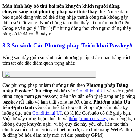
Màn hình hủy bỏ thứ hai nên khuyến khích người dùng
chuyển sang một phương pháp xác thực thay thế
. Nó sẽ đảm
bảo người dùng vẫn có thể đăng nhập thành công mà không gây
thêm sự thất vọng. Như chúng ta có thể thấy trên màn hình ở trên,
Google vẫn gợi ý "Thử lại" nhưng đồng thời cho người dùng thấy
rằng có lẽ đã có lỗi xảy ra.
3.3 So sánh Các Phương pháp Triển khai Passkey
#
Bảng sau đây giúp so sánh các phương pháp khác nhau bằng cách
tóm tắt các đặc điểm quan trọng nhất:
Các phương pháp tự làm thường tuân theo
Phương pháp Đăng
nhập Passkey Thủ công
và dựa vào
Conditional UI
và việc người
dùng chọn tham gia passkey, điều này dẫn đến tỷ lệ đăng nhập bằng
passkey rất thấp và làm thất vọng người dùng.
Phương pháp Ưu
tiên Định danh
yêu cầu thiết lập logic thiết bị được cân nhắc kỹ
lưỡng dựa trên
Conditional UI
, đó là lúc Corbado có thể giúp bạn.
Việc tự xây dựng logic thiết bị và
thông minh passkey
của riêng bạn
không được khuyến nghị, vì bộ quy tắc này yêu cầu liên tục tinh
chỉnh và điều chỉnh với các thiết bị mới, các chức năng WebAuthn
& đồng bộ hóa đám mây mới (ví dụ: passkey GPM).