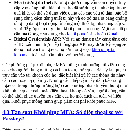
Môi trường đã biết:
Những người dùng vẫn còn quyền truy
cập vào cùng một thiết bị mà họ đã sử dụng thành công trong
quá khứ, có thể sử dụng việc cung cấp các yếu tố đảm bảo bổ
sung bằng cách dùng thiết bị này và do đó đưa ra bằng chứng
rằng họ đang hoạt động từ cùng một thiết bị, nhà cung cấp và
vị trí để giúp cho quy trình khôi phục thủ công. Một cách tiếp
cận mà Google sử dụng cho
Khôi phục Tài khoản Gmail
.
Digital Credentials API:
Với sự áp dụng ngày càng tăng của
ví ID, xác minh trực tiếp thông qua API này được kỳ vọng sẽ
đóng một vai trò ngày càng lớn trong việc
khôi phục tài
khoản
an toàn và thân thiện với người dùng.
Các phương pháp khôi phục MFA thông minh hướng tới việc cung
cấp cho người dùng những cách an toàn, trực quan để lấy lại quyền
truy cập vào tài khoản của họ, đặc biệt khi xử lý các thông tin nhạy
cảm cao hoặc bị quản lý. Những cách tiếp cận này đảm bảo rằng
ngay cả trong những trường hợp các phương pháp truyền thống như
khôi phục qua email hoặc điện thoại không có sẵn, người dùng vẫn
có thể khôi phục quyền truy cập của họ một cách an toàn và hiệu
quả. Khôi phục thông minh giúp giảm chi phí khôi phục MFA.
4.3 Tần suất Khôi phục MFA: Số điện thoại so với
Passkey
#
Điều quan trọng cần ghi nhớ là vì các passkey được đồng bộ hóa