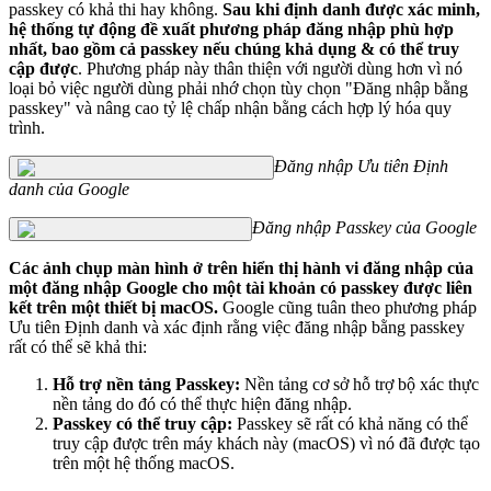
passkey có khả thi hay không.
Sau khi định danh được xác minh,
hệ thống tự động đề xuất phương pháp đăng nhập phù hợp
nhất, bao gồm cả passkey nếu chúng khả dụng & có thể truy
cập được
. Phương pháp này thân thiện với người dùng hơn vì nó
loại bỏ việc người dùng phải nhớ chọn tùy chọn "Đăng nhập bằng
passkey" và nâng cao tỷ lệ chấp nhận bằng cách hợp lý hóa quy
trình.
Đăng nhập Ưu tiên Định
danh của Google
Đăng nhập Passkey của Google
Các ảnh chụp màn hình ở trên hiển thị hành vi đăng nhập của
một đăng nhập Google cho một tài khoản có passkey được liên
kết trên một thiết bị macOS.
Google cũng tuân theo phương pháp
Ưu tiên Định danh và xác định rằng việc đăng nhập bằng passkey
rất có thể sẽ khả thi:
Hỗ trợ nền tảng Passkey:
Nền tảng cơ sở hỗ trợ bộ xác thực
nền tảng do đó có thể thực hiện đăng nhập.
Passkey có thể truy cập:
Passkey sẽ rất có khả năng có thể
truy cập được trên máy khách này (macOS) vì nó đã được tạo
trên một hệ thống macOS.