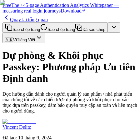
Free
The
+45-page
Authentication
Analytics Whitepaper
—
measuring real login journeys
Download
Quay lại tổng quan
Sao chép trang
Sao chép trang
Đã sao chép
🇻🇳
Vi
Tiếng Việt
Dự phòng & Khôi phục
Passkey: Phương pháp Ưu tiên
Định danh
Đọc hướng dẫn dành cho người quản lý sản phẩm / nhà phát triển
của chúng tôi về các chiến lược dự phòng và khôi phục cho xác
thực dựa trên passkey, đảm bảo quyền truy cập an toàn và liền mạch
cho người dùng.
Vincent Delitz
Đã tạo
:
10 tháng 9, 2024