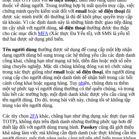
thuộc về đúng người. Trong trường hợp bị mất quyền truy cập, việc
chứng minh quyền kiểm soát đối với
email
hoặc
số điện thoại
đã
được xác minh trước đó thường là đủ để khôi phục quyền truy cập
tài khoản. Vì các định danh này là những hình thức giao tiếp đáng
tin cậy nhất với người dùng,
số điện thoại
thường được thu thập
cho các mục đích
MFA
(Xác thực Đa Yếu tố), với SMS là yếu tố
thứ hai được sử dụng phổ biến.
Tên người dùng
thường được sử dụng để cung cấp một lớp nhận
dạng người dùng bổ sung trong các hệ thống yêu cầu các định danh
công khai, chẳng hạn như mạng xã hội, diễn đàn hoặc một số nền
tảng chuyên nghiệp. Mặc dù chúng không đóng vai trò chức năng
trong xác thực giống như
email
hoặc
số điện thoại
, tên người dùng
cung cấp cho người dùng một danh tính dễ nhận biết trong các bối
cảnh công khai hoặc ngang hàng. Tuy
nhi
ên, chúng đưa ra thêm
một sự phức tạp vì người dùng thường có thể quên chúng, và trong
hầu hết các trường hợp, một định danh khác được yêu cầu cùng với
tên người dùng. Do đó, trong bài viết này, chúng tôi sẽ không tập
trung vào tên người dùng.
Các tùy chọn
2FA
khác, chẳng hạn như ứng dụng xác thực (tạo mã
TOTP), không dựa trên định danh nhưng thường phức tạp hơn để
thiết lập đối với người dùng trung bình.
Passkey
cũng đã giới thiệu
khả năng làm việc mà không cần định danh (xác thực không cần tên
người dùng), một tính năng ngày càng trở nên phổ biến trong không