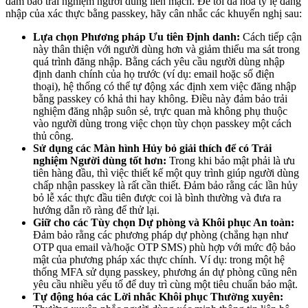
đảm bảo trải nghiệm người dùng liền mạch. Để tối đa hóa tỷ lệ đăng
nhập của xác thực bằng passkey, hãy cân nhắc các khuyến nghị sau:
Lựa chọn Phương pháp Ưu tiên Định danh:
Cách tiếp cận
này thân thiện với người dùng hơn và giảm thiểu ma sát trong
quá trình đăng nhập. Bằng cách yêu cầu người dùng nhập
định danh chính của họ trước (ví dụ: email hoặc số điện
thoại), hệ thống có thể tự động xác định xem việc đăng nhập
bằng passkey có khả thi hay không. Điều này đảm bảo trải
nghiệm đăng nhập suôn sẻ, trực quan mà không phụ thuộc
vào người dùng trong việc chọn tùy chọn passkey một cách
thủ công.
Sử dụng các Màn hình Hủy bỏ giải thích để có Trải
nghiệm Người dùng tốt hơn:
Trong khi bảo mật phải là ưu
tiên hàng đầu, thì việc thiết kế một quy trình giúp người dùng
chấp nhận passkey là rất cần thiết. Đảm bảo rằng các lần hủy
bỏ lễ xác thực đầu tiên được coi là bình thường và đưa ra
hướng dẫn rõ ràng để thử lại.
Giữ cho các Tùy chọn Dự phòng và Khôi phục An toàn:
Đảm bảo rằng các phương pháp dự phòng (chẳng hạn như
OTP qua email và/hoặc OTP SMS) phù hợp với mức độ bảo
mật của phương pháp xác thực chính. Ví dụ: trong một hệ
thống MFA sử dụng passkey, phương án dự phòng cũng nên
yêu cầu nhiều yếu tố để duy trì cùng một tiêu chuẩn bảo mật.
Tự động hóa các Lời nhắc Khôi phục Thường xuyên: