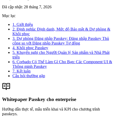
Đã cập nhật
:
28 tháng 7, 2026
Mục lục
1. Giới thiệu
2. Định nghĩa: Định danh, Mức độ Bảo mật & Dự phòng &
Khôi phục
3. Dự phòng Đăng nhập Passkey: Đăng nhập Passkey Thủ
công so với Đăng nhập Passkey Tự động
4. Khôi phục Passkey
5. Khuyến nghị cho Người Quản lý Sản phẩm và Nhà Phát
triển
6. Corbado Có Thể Làm Gì Cho Bạn: Các Component UI &
Thông minh Passkey
7. Kết luận
Câu hỏi thường gặp
Whitepaper Passkey cho enterprise
Hướng dẫn thực tế, mẫu triển khai và KPI cho chương trình
passkeys.