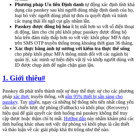
Phương pháp Ưu tiên Định danh
tự động xác định tính khả
dụng của passkey sau khi người dùng nhập định danh của họ,
loại bỏ việc người dùng phải tự đưa ra quyết định và tránh
các trạng thái lỗi ngõ cụt gây nhầm lẫn.
Passkey được đồng bộ hóa
ít bị mất hơn so với số điện thoại
di động, làm cho chi phí khôi phục passkey được đồng bộ
hóa trên đám mây thấp hơn so với việc khôi phục MFA dựa
trên SMS OTP truyền thống trong khoảng thời gian 36 tháng.
Xác thực bằng ảnh tự sướng với kiểm tra thực thể sống
cho phép khôi phục MFA thông minh đối với các ngành bị
quản lý, xác minh sự hiện diện vật lý và khớp người dùng với
ID được chụp ảnh để ngăn chặn gian lận.
1. Giới thiệu
#
Passkey đã phát triển thành một sự thay thế thực sự cho các phương
pháp
xác thực
truyền thống, với
gần 95% thiết bị sẵn sàng cho
passkey
. Tuy
nhi
ên, ngay cả những hệ thống tiên tiến nhất cũng yêu
cầu các chiến lược dự phòng (Fallback) và khôi phục (Recovery)
hiệu quả để giải quyết các tình huống mà passkey không thể truy
cập được hoặc thậm chí bị mất.
Hướng dẫn
này nhằm khám phá các
tình huống khác nhau nơi việc dự phòng và khôi phục là cần thiết
và thảo luận về các giải pháp khả thi trông như thế nào.