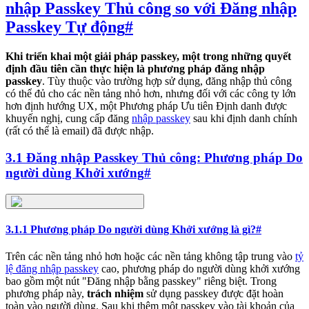
nhập Passkey Thủ công so với Đăng nhập
Passkey Tự động
#
Khi triển khai một giải pháp passkey, một trong những quyết
định đầu tiên cần thực hiện là phương pháp đăng nhập
passkey
. Tùy thuộc vào trường hợp sử dụng, đăng nhập thủ công
có thể đủ cho các nền tảng nhỏ hơn, nhưng đối với các công ty lớn
hơn định hướng UX, một Phương pháp Ưu tiên Định danh được
khuyến nghị, cung cấp đăng
nhập passkey
sau khi định danh chính
(rất có thể là email) đã được nhập.
3.1 Đăng nhập Passkey Thủ công: Phương pháp Do
người dùng Khởi xướng
#
3.1.1 Phương pháp Do người dùng Khởi xướng là gì?
#
Trên các nền tảng nhỏ hơn hoặc các nền tảng không tập trung vào
tỷ
lệ đăng nhập passkey
cao, phương pháp do người dùng khởi xướng
bao gồm một nút "Đăng nhập bằng passkey" riêng biệt. Trong
phương pháp này,
trách nhiệm
sử dụng passkey được đặt hoàn
toàn vào người dùng. Sau khi thêm một passkey vào tài khoản của