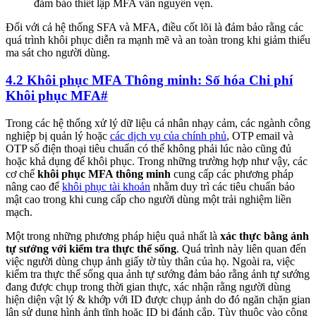
đảm bảo thiết lập MFA vẫn nguyên vẹn.
Đối với cả hệ thống SFA và MFA, điều cốt lõi là đảm bảo rằng các
quá trình khôi phục diễn ra mạnh mẽ và an toàn trong khi giảm thiểu
ma sát cho người dùng.
4.2 Khôi phục MFA Thông minh: Số hóa Chi phí
Khôi phục MFA
#
Trong các hệ thống xử lý dữ liệu cá nhân nhạy cảm, các ngành công
nghiệp bị quản lý hoặc
các dịch vụ của chính phủ
, OTP email và
OTP số điện thoại tiêu chuẩn có thể không phải lúc nào cũng đủ
hoặc khả dụng để khôi phục. Trong những trường hợp như vậy, các
cơ chế
khôi phục MFA thông minh
cung cấp các phương pháp
nâng cao để
khôi phục tài khoản
nhằm duy trì các tiêu chuẩn bảo
mật cao trong khi cung cấp cho người dùng một trải nghiệm liền
mạch.
Một trong những phương pháp hiệu quả nhất là
xác thực bằng ảnh
tự sướng với kiểm tra thực thể sống
. Quá trình này liên quan đến
việc người dùng chụp ảnh giấy tờ tùy thân của họ. Ngoài ra, việc
kiểm tra thực thể sống qua ảnh tự sướng đảm bảo rằng ảnh tự sướng
đang được chụp trong thời gian thực, xác nhận rằng người dùng
hiện diện vật lý & khớp với ID được chụp ảnh do đó ngăn chặn gian
lận sử dụng hình ảnh tĩnh hoặc ID bị đánh cắp. Tùy thuộc vào công