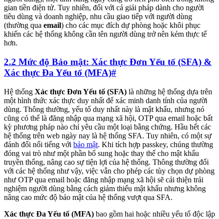
gian tiền điện tử. Tuy nhiên, đối với cả giải pháp dành cho người
tiêu dùng và doanh nghiệp, nhu cầu giao tiếp với người dùng
(thường qua
email
) cho các mục đích dự phòng hoặc khôi phục
khiến các hệ thống không cần tên người dùng trở nên kém thực tế
hơn.
2.2 Mức độ Bảo mật: Xác thực Đơn Yếu tố (SFA) &
Xác thực Đa Yếu tố (MFA)
#
Hệ thống
Xác thực Đơn Yếu tố (SFA)
là những hệ thống dựa trên
một hình thức xác thực duy nhất để xác minh danh tính của người
dùng. Thông thường, yếu tố duy nhất này là mật khẩu, nhưng nó
cũng có thể là đăng nhập qua mạng xã hội, OTP qua email hoặc bất
kỳ phương pháp nào chỉ yêu cầu một loại bằng chứng. Hầu hết các
hệ thống trên web ngày nay là hệ thống SFA. Tuy nhiên, có một sự
đánh đổi nổi tiếng với
bảo mật
. Khi tích hợp passkey, chúng thường
đóng vai trò như một phần bổ sung hoặc thay thế cho mật khẩu
truyền thống, nâng cao sự tiện lợi của hệ thống. Thông thường đối
với các hệ thống như vậy, việc vẫn cho phép các tùy chọn dự phòng
như OTP qua email hoặc đăng nhập mạng xã hội sẽ cải thiện trải
nghiệm người dùng bằng cách giảm thiểu mật khẩu nhưng không
nâng cao mức độ bảo mật của hệ thống vượt qua SFA.
Xác thực Đa Yếu tố (MFA)
bao gồm hai hoặc nhiều yếu tố độc lập