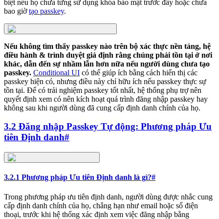
biệt nếu họ chưa từng sử dụng khóa bảo mật trước đây hoặc chưa
bao giờ
tạo passkey
.
Nếu không tìm thấy passkey nào trên bộ xác thực nền tảng, hệ
điều hành & trình duyệt giả định rằng chúng phải tồn tại ở nơi
khác, dẫn đến sự nhầm lẫn hơn nữa nếu người dùng chưa tạo
passkey.
Conditional UI
có thể giúp ích bằng cách hiển thị các
passkey hiện có, nhưng điều này chỉ hữu ích nếu passkey thực sự
tồn tại. Để có trải nghiệm passkey tốt nhất, hệ thống phụ trợ nên
quyết định xem có nên kích hoạt quá trình đăng nhập passkey hay
không sau khi người dùng đã cung cấp định danh chính của họ.
3.2 Đăng nhập Passkey Tự động: Phương pháp Ưu
tiên Định danh
#
3.2.1 Phương pháp Ưu tiên Định danh là gì?
#
Trong phương pháp ưu tiên định danh, người dùng được nhắc cung
cấp định danh chính của họ, chẳng hạn như email hoặc số điện
thoại, trước khi hệ thống xác định xem việc đăng nhập bằng