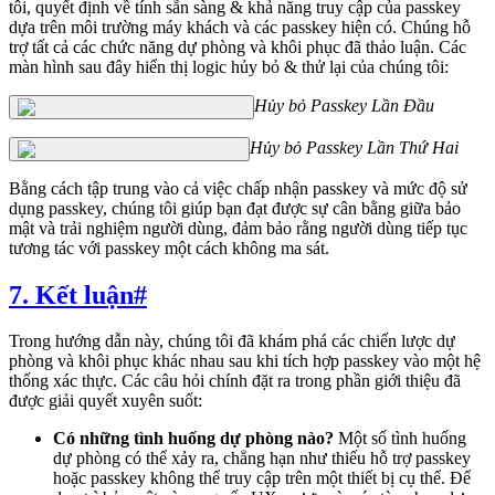
tôi, quyết định về tính sẵn sàng & khả năng truy cập của passkey
dựa trên môi trường máy khách và các passkey hiện có. Chúng hỗ
trợ tất cả các chức năng dự phòng và khôi phục đã thảo luận. Các
màn hình sau đây hiển thị logic hủy bỏ & thử lại của chúng tôi:
Hủy bỏ Passkey Lần Đầu
Hủy bỏ Passkey Lần Thứ Hai
Bằng cách tập trung vào cả việc chấp nhận passkey và mức độ sử
dụng passkey, chúng tôi giúp bạn đạt được sự cân bằng giữa bảo
mật và trải nghiệm người dùng, đảm bảo rằng người dùng tiếp tục
tương tác với passkey một cách không ma sát.
7. Kết luận
#
Trong hướng dẫn này, chúng tôi đã khám phá các chiến lược dự
phòng và khôi phục khác nhau sau khi tích hợp passkey vào một hệ
thống xác thực. Các câu hỏi chính đặt ra trong phần giới thiệu đã
được giải quyết xuyên suốt:
Có những tình huống dự phòng nào?
Một số tình huống
dự phòng có thể xảy ra, chẳng hạn như thiếu hỗ trợ passkey
hoặc passkey không thể truy cập trên một thiết bị cụ thể. Để