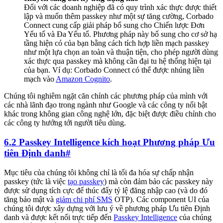
Đối với các doanh nghiệp đã có quy trình xác thực được thiết
lập và muốn thêm passkey như một sự tăng cường, Corbado
Connect cung cấp giải pháp bổ sung cho Chiến lược Đơn
Yếu tố và Đa Yếu tố. Phương pháp này bổ sung cho cơ sở hạ
tầng hiện có của bạn bằng cách tích hợp liền mạch passkey
như một lựa chọn an toàn và thuận tiện, cho phép người dùng
xác thực qua passkey mà không cần đại tu hệ thống hiện tại
của bạn. Ví dụ: Corbado Connect có thể được nhúng liền
mạch vào
Amazon Cognito
.
Chúng tôi nghiêm ngặt căn chỉnh các phương pháp của mình với
các nhà lãnh đạo trong ngành như Google và các công ty nổi bật
khác trong không gian công nghệ lớn, đặc biệt được điều chỉnh cho
các công ty hướng tới người tiêu dùng.
6.2 Passkey Intelligence kích hoạt Phương pháp Ưu
tiên Định danh
#
Mục tiêu của chúng tôi không chỉ là tối đa hóa sự chấp nhận
passkey (tức là việc
tạo passkey
) mà còn đảm bảo các passkey này
được sử dụng tích cực để thúc đẩy tỷ lệ đăng nhập cao (và do đó
tăng bảo mật và
giảm chi phí SMS
OTP). Các component UI của
chúng tôi được xây dựng với lưu ý về phương pháp Ưu tiên Định
danh và được kết nối trực tiếp đến
Passkey Intelligence
của chúng