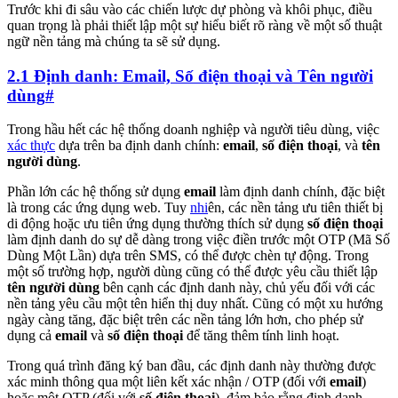
Trước khi đi sâu vào các chiến lược dự phòng và khôi phục, điều
quan trọng là phải thiết lập một sự hiểu biết rõ ràng về một số thuật
ngữ nền tảng mà chúng ta sẽ sử dụng.
2.1 Định danh: Email, Số điện thoại và Tên người
dùng
#
Trong hầu hết các hệ thống doanh nghiệp và người tiêu dùng, việc
xác thực
dựa trên ba định danh chính:
email
,
số điện thoại
, và
tên
người dùng
.
Phần lớn các hệ thống sử dụng
email
làm định danh chính, đặc biệt
là trong các ứng dụng web. Tuy
nhi
ên, các nền tảng ưu tiên thiết bị
di động hoặc ưu tiên ứng dụng thường thích sử dụng
số điện thoại
làm định danh do sự dễ dàng trong việc điền trước một OTP (Mã Số
Dùng Một Lần) dựa trên SMS, có thể được chèn tự động. Trong
một số trường hợp, người dùng cũng có thể được yêu cầu thiết lập
tên người dùng
bên cạnh các định danh này, chủ yếu đối với các
nền tảng yêu cầu một tên hiển thị duy nhất. Cũng có một xu hướng
ngày càng tăng, đặc biệt trên các nền tảng lớn hơn, cho phép sử
dụng cả
email
và
số điện thoại
để tăng thêm tính linh hoạt.
Trong quá trình đăng ký ban đầu, các định danh này thường được
xác minh thông qua một liên kết xác nhận / OTP (đối với
email
)
hoặc một OTP (đối với
số điện thoại
), đảm bảo rằng định danh