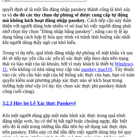
quyết định sẽ là một lần đăng nhập passkey thành công là khó xảy
ra và
do đó các tùy chọn dự phòng sẽ được cung cấp tự động
mà không kích hoạt đăng nhập passkey
. Cách tiếp cận này thân
thiện với người dùng hơn nhiều vì nó loại bỏ việc người dùng phải
nhớ chọn tùy chọn "Đăng nhập bằng passkey", nâng cao tỷ lệ áp
dụng bằng cách hợp lý hóa quy trình và tránh tình huống xấu nhất
khi người dùng thấy ngõ cụt khó hiểu.
Trong ví dụ trên, quá trình đăng nhập dự phòng về mật khẩu và sau
đó sẽ tiếp tục yêu cầu các yếu tố xác thực tiếp theo dựa trên trạng
thái và bảo mật của tài khoản, bởi vì máy khách là thiết bị
Windows
11
, vốn không có khả năng truy cập vào
passkey macOS
. Tùy thuộc
vào các yêu cầu bảo mật của hệ thống xác thực của bạn, bạn có toàn
quyền kiểm soát phương pháp xác thực nào sẽ kích hoạt trong
trường hợp như vậy (ví dụ: tùy chọn xác thực phi passkey thành
công cuối cùng).
3.2.3 Hủy bỏ Lễ Xác thực Passkey
#
Khi một người dùng gặp một màn hình xác thực trong quá trình
đăng nhập web, họ có thể bị bất ngờ hoặc choáng ngợp, đặc biệt
nếu đó là một trong những lần đầu tiên họ sử dụng xác thực dựa
trên passkey. Điều này có thể dẫn đến việc người dùng hủy bỏ quy