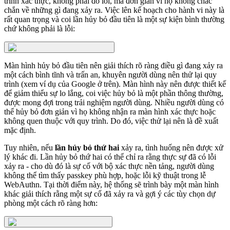
trình xác thực, không phải do lỗi, mà đơn giản vì họ không chắc
chắn về những gì đang xảy ra. Việc lên kế hoạch cho hành vi này là
rất quan trọng và coi lần hủy bỏ đầu tiên là một sự kiện bình thường
chứ không phải là lỗi:
Màn hình hủy bỏ đầu tiên nên giải thích rõ ràng điều gì đang xảy ra
một cách bình tĩnh và trấn an, khuyên người dùng nên thử lại quy
trình (xem ví dụ của Google ở trên). Màn hình này nên được thiết kế
để giảm thiểu sự lo lắng, coi việc hủy bỏ là một phần thông thường,
được mong đợi trong trải nghiệm người dùng. Nhiều người dùng có
thể hủy bỏ đơn giản vì họ không nhận ra màn hình xác thực hoặc
không quen thuộc với quy trình. Do đó, việc thử lại nên là đề xuất
mặc định.
Tuy nhiên, nếu
lần hủy bỏ thứ hai
xảy ra, tình huống nên được xử
lý khác đi. Lần hủy bỏ thứ hai có thể chỉ ra rằng thực sự đã có lỗi
xảy ra - cho dù đó là sự cố với bộ xác thực nền tảng, người dùng
không thể tìm thấy passkey phù hợp, hoặc lỗi kỹ thuật trong lễ
WebAuthn. Tại thời điểm này, hệ thống sẽ trình bày một màn hình
khác giải thích rằng một sự cố đã xảy ra và gợi ý các tùy chọn dự
phòng một cách rõ ràng hơn: