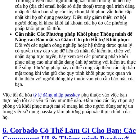
Thường xuyên nhắc người dùng xác minh thông tin liên hệ
của họ (địa chỉ email hoặc số điện thoại) trong quá trình đăng
nhập để đảm bảo rằng các tùy chọn khôi phục vẫn luôn cập
nhật khi họ sử dụng passkey. Điều này giảm thiểu cơ hội
người dùng bị khóa khỏi tài khoản của họ do các phương
pháp khôi phục lỗi thời.
Cân nhắc Các Phương pháp Khôi phục Thông minh để
Nâng cao Bảo mật và Giảm Chi phí Hỗ trợ Khôi phục:
Đối với các ngành công nghiệp hoặc hệ thống được quản lý
có quyền truy cập vào dữ liệu cá nhân để kiểm tra chéo với
nhận dạng trực tuyến, hãy xem xét các phương pháp khôi
phục nâng cao như nhận dạng ảnh tự sướng với kiểm tra thực
thể sống. Phương pháp này có thể cung cấp thêm các lớp bảo
mật trong khi vẫn giữ cho quy trình khôi phục trực quan và
thân thiện với người dùng tùy thuộc vào yêu cầu bảo mật của
bạn.
Việc tối đa hóa
tỷ lệ đăng nhập passkey
phụ thuộc vào việc bạn
thực hiện tốt các yếu tố này như thế nào. Đảm bảo các tùy chọn dự
phòng và khôi phục mượt mà sẽ mang lại cho người dùng sự tự tin
trong việc sử dụng passkey làm phương pháp xác thực chính của
họ.
6. Corbado Có Thể Làm Gì Cho Bạn: Các
Component UI & Thông minh Passkey
#