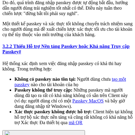
Do đó, quá trình đăng nhập passkey được tự động bắt đầu, hướng
dẫn người dùng trải nghiệm tốt nhất có thể. Điều này tuân theo
chiến lược "đừng bắt tôi phải suy nghĩ".
Một thiết kế passkey và xác thực tốt không chuyển trách nhiệm sang
cho người dùng mà đề xuất chiến lược xác thực tối ưu cho tài khoản
cụ thể tùy thuộc vào môi trường của khách hàng.
3.2.2 Thiếu Hỗ trợ Nền tảng Passkey hoặc Khả năng Truy cập
Passkey
#
Hệ thống xác định xem việc đăng nhập passkey có khả thi hay
không. Trong trường hợp:
Không có passkey nào tồn tại:
Người dùng chưa
tạo một
passkey
nào cho tài khoản của họ
Passkey không thể truy cập:
Những passkey mà người
dùng đã tạo ra rất có khả năng không có sẵn trên Client này
(ví dụ: người dùng chỉ có một
Passkey MacOS
và bây giờ
đang đăng nhập từ Windows).
Xác thực passkey không được hỗ trợ:
Client hiện tại không
hỗ trợ bộ xác thực nền tảng và cũng rất không có khả năng hỗ
trợ Xác thực Đa thiết bị qua
mã QR