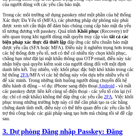
của người dùng với các yêu cầu bảo mật.
Trong các môi trường sử dụng passkey như một phần của hệ thống
Xác thực Đa Yếu tố (MFA), các phương pháp dự phòng này phải
được xem xét cẩn thận để đảm bảo chúng cung cấp bảo mật đa yếu
tố tương đương với passkey. Quá trình
Khôi phục
(Recovery) trở
nên quan trọng khi người dùng mất quyền truy cập vào
tất cả các
biện pháp xác thực đã thiết lập
đáp ứng các tiêu chuẩn bảo mật
được yêu cầu (SFA hoặc MFA). Điều này ít nghiêm trọng hơn trong
các hệ thống đơn yếu tố, nơi có thể có nhiều tùy chọn khôi phục,
chẳng hạn như đặt lại mật khẩu thông qua OTP email, điều này xác
nhận hiệu quả quyền kiểm soát của người dùng đối với một định
danh liên kết. Tuy nhiên, việc khôi phục đặc biệt khó khăn trong các
hệ thống
2FA
/MFA vì các hệ thống này vốn dựa trên nhiều yếu tố
để xác minh. Trong những tình huống người dùng chuyển đổi hệ
điều hành di động – ví dụ: iPhone sang điện thoại
Android
- và mất
các passkey được liên kết cùng số điện thoại - các yếu tố còn lại (ví
dụ: chỉ có mật khẩu) không thể đáp ứng các yêu cầu
2FA
. Việc khôi
phục trong những trường hợp này có thể cần phải tạo ra các bằng
chứng danh tính mới, điều này có thể liên quan đến các yêu cầu hỗ
trợ thủ công hoặc các giải pháp sáng tạo hơn mà chúng tôi sẽ đề cập
sau.
3. Dự phòng Đăng nhập Passkey: Đăng