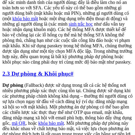
để xác minh danh tính của người dùng; đây là điều làm cho nó an
toàn hơn so với SFA. Các yếu tố này có thể bao gồm những gì
người dùng biết (mật khẩu hoặc mã PIN), những gì người dùng có
(một
khóa bảo mật
hoặc một ứng dụng trên điện thoại di động) và
những gì người dùng là (xác minh
sinh trắc học
như dấu vân tay
hoặc nhận dạng khuôn mặt). Các hệ thống MFA được thiết kế để
bảo vệ chống lại các lỗ hổng cụ thể mà hệ thống SFA không thể
phòng thủ, chẳng hạn như các cuộc tấn công lừa đảo hoặc vi phạm
mật khẩu. Khi sử dụng passkey trong hệ thống MFA, chúng thường
được tận dụng như một tùy chọn MFA độc lập. Trong những trường
hợp này, điều quan trọng là bất kỳ phương pháp dự phòng hoặc
khôi phục nào cũng phải duy trì cùng mức độ bảo mật như passkey.
2.3 Dự phòng & Khôi phục
#
Dự phòng
(Fallback) được sử dụng trong tất cả các hệ thống nơi
nhiều phương pháp xác thực cùng tồn tại. Chúng được sử dụng khi
các phương pháp chính không khả dụng – thường thì người dùng có
sự lựa chọn ngay từ đầu về cách đăng ký (ví dụ: đăng nhập mạng
xã hội so với mật khẩu). Một phương án dự phòng có thể bao gồm
các chiến lược xác thực thay thế như OTP qua email, mật khẩu,
đăng nhập mạng xã hội với email phù hợp, thông báo đẩy ứng dụng
gốc,
mã QR
, hoặc
khóa bảo mật
. Mỗi phương pháp dự phòng này
đều khác nhau về chất lượng bảo mật, và việc lựa chọn phương án
dự phòng thích hợp là rất quan trọng trong việc cân bằng sự tiện lợi