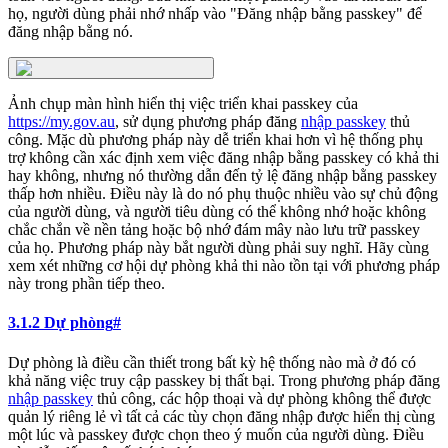
họ, người dùng phải nhớ nhấp vào "Đăng nhập bằng passkey" để
đăng nhập bằng nó.
Ảnh chụp màn hình hiển thị việc triển khai passkey của
https://my.gov.au
, sử dụng phương pháp đăng
nhập passkey
thủ
công. Mặc dù phương pháp này dễ triển khai hơn vì hệ thống phụ
trợ không cần xác định xem việc đăng nhập bằng passkey có khả thi
hay không, nhưng nó thường dẫn đến tỷ lệ đăng nhập bằng passkey
thấp hơn nhiều. Điều này là do nó phụ thuộc nhiều vào sự chủ động
của người dùng, và người tiêu dùng có thể không nhớ hoặc không
chắc chắn về nền tảng hoặc bộ nhớ đám mây nào lưu trữ passkey
của họ. Phương pháp này bắt người dùng phải suy nghĩ. Hãy cùng
xem xét những cơ hội dự phòng khả thi nào tồn tại với phương pháp
này trong phần tiếp theo.
3.1.2 Dự phòng
#
Dự phòng là điều cần thiết trong bất kỳ hệ thống nào mà ở đó có
khả năng việc truy cập passkey bị thất bại. Trong phương pháp đăng
nhập passkey
thủ công, các hộp thoại và dự phòng không thể được
quản lý riêng lẻ vì tất cả các tùy chọn đăng nhập được hiển thị cùng
một lúc và passkey được chọn theo ý muốn của người dùng. Điều