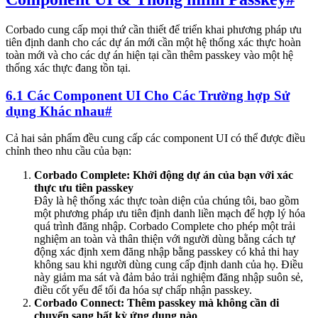
Corbado cung cấp mọi thứ cần thiết để triển khai phương pháp ưu
tiên định danh cho các dự án mới cần một hệ thống xác thực hoàn
toàn mới và cho các dự án hiện tại cần thêm passkey vào một hệ
thống xác thực đang tồn tại.
6.1 Các Component UI Cho Các Trường hợp Sử
dụng Khác nhau
#
Cả hai sản phẩm đều cung cấp các component UI có thể được điều
chỉnh theo nhu cầu của bạn:
Corbado Complete: Khởi động dự án của bạn với xác
thực ưu tiên passkey
Đây là hệ thống xác thực toàn diện của chúng tôi, bao gồm
một phương pháp ưu tiên định danh liền mạch để hợp lý hóa
quá trình đăng nhập. Corbado Complete cho phép một trải
nghiệm an toàn và thân thiện với người dùng bằng cách tự
động xác định xem đăng nhập bằng passkey có khả thi hay
không sau khi người dùng cung cấp định danh của họ. Điều
này giảm ma sát và đảm bảo trải nghiệm đăng nhập suôn sẻ,
điều cốt yếu để tối đa hóa sự chấp nhận passkey.
Corbado Connect: Thêm passkey mà không cần di
chuyển sang bất kỳ ứng dụng nào