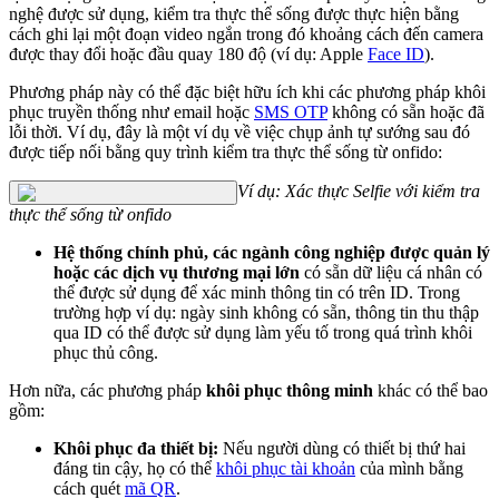
nghệ được sử dụng, kiểm tra thực thể sống được thực hiện bằng
cách ghi lại một đoạn video ngắn trong đó khoảng cách đến camera
được thay đổi hoặc đầu quay 180 độ (ví dụ: Apple
Face ID
).
Phương pháp này có thể đặc biệt hữu ích khi các phương pháp khôi
phục truyền thống như email hoặc
SMS OTP
không có sẵn hoặc đã
lỗi thời. Ví dụ, đây là một ví dụ về việc chụp ảnh tự sướng sau đó
được tiếp nối bằng quy trình kiểm tra thực thể sống từ onfido:
Ví dụ: Xác thực Selfie với kiểm tra
thực thể sống từ onfido
Hệ thống chính phủ, các ngành công nghiệp được quản lý
hoặc các dịch vụ thương mại lớn
có sẵn dữ liệu cá nhân có
thể được sử dụng để xác minh thông tin có trên ID. Trong
trường hợp ví dụ: ngày sinh không có sẵn, thông tin thu thập
qua ID có thể được sử dụng làm yếu tố trong quá trình khôi
phục thủ công.
Hơn nữa, các phương pháp
khôi phục thông minh
khác có thể bao
gồm:
Khôi phục đa thiết bị:
Nếu người dùng có thiết bị thứ hai
đáng tin cậy, họ có thể
khôi phục tài khoản
của mình bằng
cách quét
mã QR
.