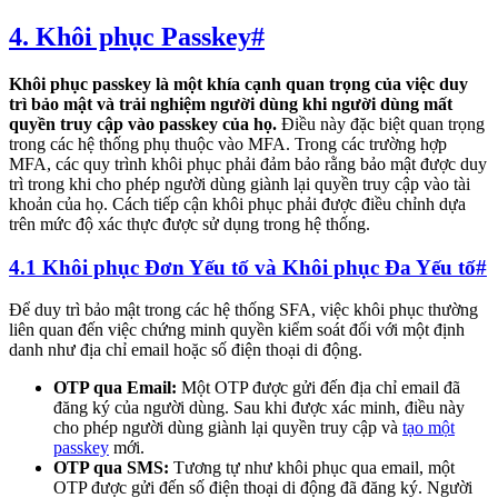
4. Khôi phục Passkey
#
Khôi phục passkey là một khía cạnh quan trọng của việc duy
trì bảo mật và trải nghiệm người dùng khi người dùng mất
quyền truy cập vào passkey của họ.
Điều này đặc biệt quan trọng
trong các hệ thống phụ thuộc vào MFA. Trong các trường hợp
MFA, các quy trình khôi phục phải đảm bảo rằng bảo mật được duy
trì trong khi cho phép người dùng giành lại quyền truy cập vào tài
khoản của họ. Cách tiếp cận khôi phục phải được điều chỉnh dựa
trên mức độ xác thực được sử dụng trong hệ thống.
4.1 Khôi phục Đơn Yếu tố và Khôi phục Đa Yếu tố
#
Để duy trì bảo mật trong các hệ thống SFA, việc khôi phục thường
liên quan đến việc chứng minh quyền kiểm soát đối với một định
danh như địa chỉ email hoặc số điện thoại di động.
OTP qua Email:
Một OTP được gửi đến địa chỉ email đã
đăng ký của người dùng. Sau khi được xác minh, điều này
cho phép người dùng giành lại quyền truy cập và
tạo một
passkey
mới.
OTP qua SMS:
Tương tự như khôi phục qua email, một
OTP được gửi đến số điện thoại di động đã đăng ký. Người