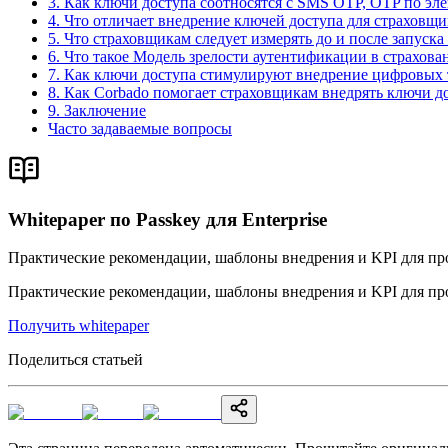
3. Как ключи доступа соотносятся с SMS OTP, OTP по эл
4. Что отличает внедрение ключей доступа для страховщи
5. Что страховщикам следует измерять до и после запуска
6. Что такое Модель зрелости аутентификации в страхова
7. Как ключи доступа стимулируют внедрение цифровых
8. Как Corbado помогает страховщикам внедрять ключи д
9. Заключение
Часто задаваемые вопросы
Whitepaper по Passkey для Enterprise
Практические рекомендации, шаблоны внедрения и KPI для про
Практические рекомендации, шаблоны внедрения и KPI для про
Получить whitepaper
Поделиться статьей