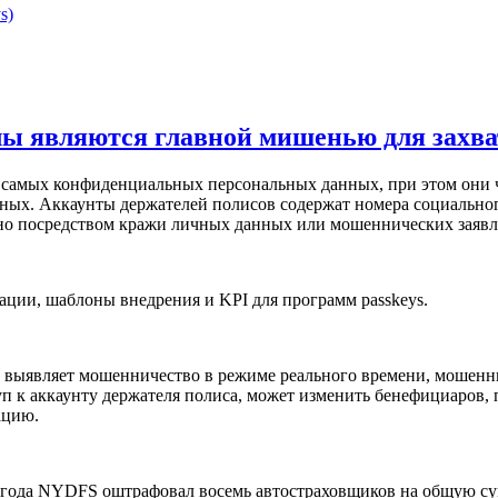
s)
лы являются главной мишенью для захва
 самых конфиденциальных персональных данных, при этом они ча
нных. Аккаунты держателей полисов содержат номера социально
ано посредством кражи личных данных или мошеннических заявл
ации, шаблоны внедрения и KPI для программ passkeys.
 выявляет мошенничество в режиме реального времени, мошенни
п к аккаунту держателя полиса, может изменить бенефициаров,
ацию.
 года NYDFS оштрафовал восемь автостраховщиков на общую сум