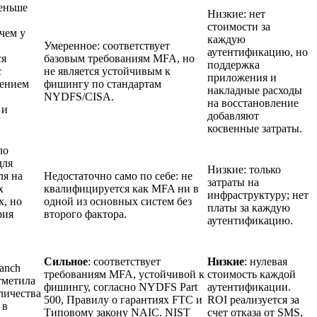
еньше
Низкие: нет
стоимости за
 чем у
каждую
Умеренное: соответствует
аутентификацию, но
ся
базовым требованиям MFA, но
поддержка
с
не является устойчивым к
приложения и
лением
фишингу по стандартам
накладные расходы
NYDFS/CISA.
на восстановление
 и
добавляют
косвенные затраты.
ло
для
Низкие: только
ля на
Недостаточно само по себе: не
затраты на
х
квалифицируется как MFA ни в
инфраструктуру; нет
х, но
одной из основных систем без
платы за каждую
рия
второго фактора.
аутентификацию.
Сильное
: соответствует
Низкие
: нулевая
ranch
требованиям MFA, устойчивой к
стоимость каждой
отметила
фишингу, согласно NYDFS Part
аутентификации.
личества
500, Правилу о гарантиях FTC и
ROI реализуется за
 в
Типовому закону NAIC. NIST
счет отказа от SMS,