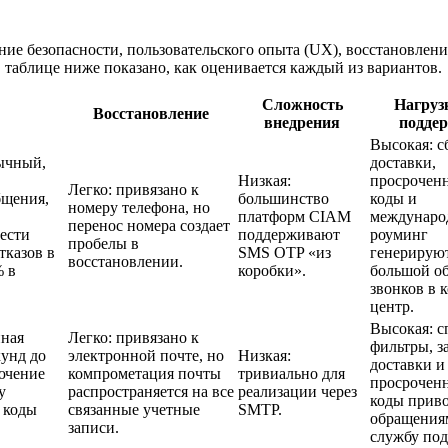
ие безопасности, пользовательского опыта (UX), восстановлени
 таблице ниже показано, как оценивается каждый из вариантов.
Сложность
Нагруз
Восстановление
внедрения
подде
Высокая: с
ычный,
доставки,
Низкая:
просрочен
Легко: привязано к
бщения,
большинство
коды и
номеру телефона, но
платформ CIAM
междунар
перенос номера создает
ести
поддерживают
роуминг
пробелы в
тказов в
SMS OTP «из
генерирую
восстановлении.
% в
коробки».
большой о
звонков в к
центр.
Высокая: с
нная
Легко: привязано к
фильтры, з
кунд до
электронной почте, но
Низкая:
доставки и
ючение
компрометация почты
тривиально для
просрочен
у
распространяется на все
реализации через
коды приво
 коды
связанные учетные
SMTP.
обращения
записи.
службу по