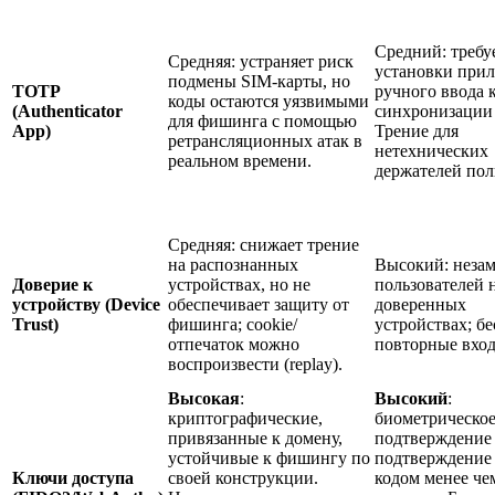
Средний: требу
Средняя: устраняет риск
установки при
подмены SIM-карты, но
TOTP
ручного ввода 
коды остаются уязвимыми
(Authenticator
синхронизации
для фишинга с помощью
App)
Трение для
ретрансляционных атак в
нетехнических
реальном времени.
держателей пол
Средняя: снижает трение
на распознанных
Высокий: незам
Доверие к
устройствах, но не
пользователей 
устройству (Device
обеспечивает защиту от
доверенных
Trust)
фишинга; cookie/
устройствах; б
отпечаток можно
повторные вхо
воспроизвести (replay).
Высокая
:
Высокий
:
криптографические,
биометрическо
привязанные к домену,
подтверждение
устойчивые к фишингу по
подтверждение
Ключи доступа
своей конструкции.
кодом менее чем