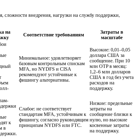
я, сложности внедрения, нагрузки на службу поддержки,
ка на
Затраты в
Соответствие требованиям
ржку
масштабе
бои
Высокие: 0,01–0,05
ные
доллара США за
Минимальное: удовлетворяет
сообщение. При 10
базовым контрольным спискам
одный
млн OTP в месяц:
MFA, но NYDFS и CISA
1,2–6 млн долларов
рекомендуют устойчивые к
т
США в год без учета
фишингу альтернативы.
бъем
расходов на
олл-
поддержку.
пам-
Низкие: предельные
адержки
Слабое: не соответствует
затраты на
стандартам MFA, устойчивым к
сообщение близки к
ные
фишингу, согласно руководящим
нулю, но высокие
дят к
принципам NYDFS или FTC.
косвенные затраты
м в
на поддержку.
ддержки.