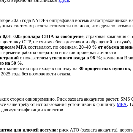
льную версию на английском
здесь
.
октябре 2025 года NYDFS оштрафовал восемь автостраховщиков 
ных системах расчета стоимости полисов, что сделало возможным
ет
0,01–0,05 доллара США за сообщение
; страховая компания с
а доставку OTP, не считая сбоев доставки и обращений в службу
вопросам MFA
составляют, по оценкам,
20–40 % от объема звон
т времени работы оператора и шагов проверки личности.
гистраций
с показателем
успешного входа в 96 %
; компания Bra
но на 50 %
.
ют конверсию при входе в систему на
30 процентных пунктов
;
2025 года без возможности отказа.
их сторон одновременно. Риск захвата аккаунтов растет, SMS O
 все чаще требуют использования устойчивой к фишингу
MFA
. 
) для аутентификации клиентов.
нтом для ключей доступа:
риск ATO (захвата аккаунта), доро