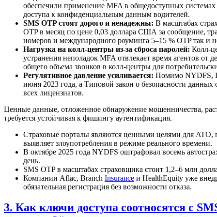
обеспечили применение MFA в общедоступных системах ра
доступа к конфиденциальным данным водителей.
SMS OTP стоят дорого и ненадежны:
В масштабах страх
OTP в месяц по цене 0,03 доллара США за сообщение, тра
номеров и международного роуминга 5–15 % OTP так и не
Нагрузка на колл-центры из-за сброса паролей:
Колл-це
устранения неполадок MFA отвлекает время агентов от д
общего объема звонков в колл-центры для потребительск
Регулятивное давление усиливается:
Помимо NYDFS, Пр
июня 2023 года, а Типовой закон о безопасности данны
всех лицензиатов.
Ценные данные, отложенное обнаружение мошенничества, раст
требуется устойчивая к фишингу аутентификация.
Страховые порталы являются ценными целями для ATO, по
выявляет злоупотребления в режиме реального времени.
В октябре 2025 года NYDFS оштрафовал восемь автостр
день.
SMS OTP в масштабах страховщика стоит 1,2–6 млн долла
Компании Aflac, Branch
Insurance
и HealthEquity уже вне
обязательная регистрация без возможности отказа.
3. Как ключи доступа соотносятся с SM