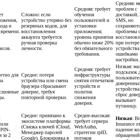
Средняя: м
Средняя: требует
проблем с
ет
Сложно: если
обучения
доставкой,
ложения,
устройство утеряно без
пользователей и
SMS, но
кода и
резервных кодов, для
установки
сохраняют
 времени.
восстановления
приложения;
проблемы 
аккаунта требуется
уровень принятия
восстанов
ручная проверка
обычно ниже 20%
при потере
исов.
личности.
без обязательного
устройства
требования.
ошибками
настройки.
Низкая: ма
Средняя: требует
подсказок 
етно для
Средне: потеря
инфраструктуры
пользовате
на
устройства или смена
снятия отпечатков
доверенны
браузера сбрасывают
устройств и
устройства
есшовные
доверие, требуя
политик
сброс дове
ды.
повторной проверки.
снижения
вызывает
доверия.
путаницу.
Средне: привязано к
Средне-высокая:
е
Низкая
: B
экосистеме платформы
требует сервера
 или
Insurance 
(Связка ключей iCloud,
WebAuthn,
 PIN-
падение ко
Менеджер паролей
стратегии rpID,
 за 2
обращений
Google). Блокировка в
потоков