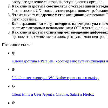
растущее давление со стороны регулирующих органов.
Как ключи доступа соотносятся с устаревшими метод
безопасности, UX, соответствия нормативным требовани
Что отличает внедрение у страховщиков:
устаревшие C
регулирование.
Как страховщики могут внедрить ключи доступа с по
систему с активным использованием OTP к устойчивой 
Как ключи доступа стимулируют внедрение цифровых 
президентов: смещение каналов, разгрузка колл-центров 
Последние статьи
📖
Ключи доступа в Parallels: кросс-девайс аутентификация 
⚙️
9 библиотек серверов WebAuthn: сравнение и выбор
⚙️
Client Hints и User-Agent в Chrome, Safari и Firefox
⚙️