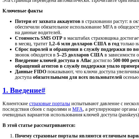
Эта страница переведена автоматически. Прочитайте оригина
Ключевые факты
Потери от захвата аккаунтов
в страховании растут: в 
обеспечили обязательное использование MFA в общедоступ
на данные водителей.
Стоимость SMS OTP
в масштабах страховщика достига
в месяц, тратит
1,2–6 млн долларов США в год
только н
Сброс паролей и обращения в службу поддержки по 
звонок обходится в
5–25 долларов США
в зависимости о
Внедрение ключей доступа в Aflac
достигло
500 000 ре
обращений агентов в службу поддержки упало пример
Данные FIDO
показывают, что ключи доступа увеличива
доступа
обязательными для всех пользователей
осенью 
1. Введение
#
Клиентские
страховые порталы
испытывают давление с нескольк
последствия сбоев с паролями и
MFA
, а регулирующие органы
очевидных вариантов использования ключей доступа (passkeys
В этой статье рассматриваются:
Почему страховые порталы являются отличным вариа