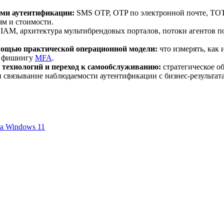
ами аутентификации:
SMS OTP, OTP по электронной почте, TOTP и
ям и стоимости.
IAM, архитектура мультибрендовых порталов, потоки агентов п
мощью практической операционной модели:
что измерять, как 
к фишингу
MFA
.
технологий и переход к самообслуживанию:
стратегическое об
и связывание наблюдаемости аутентификации с бизнес-результат
на Windows 11