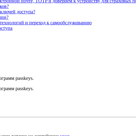
ектронной почте, TOTP и доверием к устройству для страховых п
ков?
 ключей доступа?
нии?
 технологий и переход к самообслуживанию
оступа
грамм passkeys.
грамм passkeys.