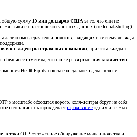
на общую сумму
19 млн долларов США
за то, что они не
и атаки с подстановкой учетных данных (credential-stuffing)
 5 миллионами держателей полисов, входящих в систему дважды
 поддержки.
ков в колл-центры страховых компаний
, при этом каждый
nch Insurance отметила, что после развертывания
количество
 компания HealthEquity пошла еще дальше, сделав ключи
TP в масштабе обходятся дорого, колл-центры берут на себя
Такое сочетание факторов делает
страхование
одним из самых
гие потоки OTP, отложенное обнаружение мошенничества и