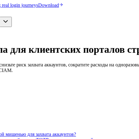
real login journeys
Download
па для клиентских порталов с
низьте риск захвата аккаунтов, сократите расходы на одноразо
 CIAM.
ой мишенью для захвата аккаунтов?