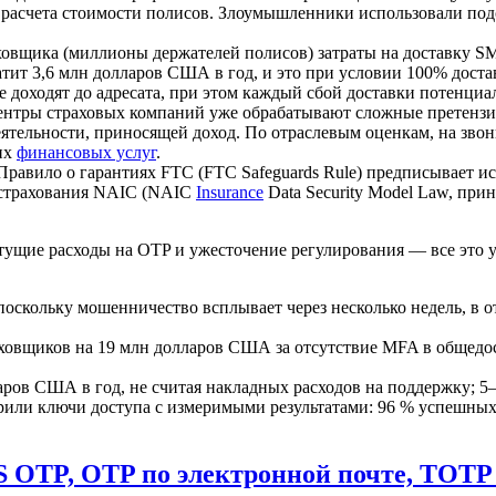
счета стоимости полисов. Злоумышленники использовали подстан
овщика (миллионы держателей полисов) затраты на доставку S
тит 3,6 млн долларов США в год, и это при условии 100% достав
 доходят до адресата, при этом каждый сбой доставки потенциа
нтры страховых компаний уже обрабатывают сложные претензии 
еятельности, приносящей доход. По отраслевым оценкам, на звон
их
финансовых услуг
.
авило о гарантиях FTC (FTC Safeguards Rule) предписывает и
х страхования NAIC (NAIC
Insurance
Data Security Model Law, при
ущие расходы на OTP и ужесточение регулирования — все это у
скольку мошенничество всплывает через несколько недель, в от
аховщиков на 19 млн долларов США за отсутствие MFA в общедо
ров США в год, не считая накладных расходов на поддержку; 5–
дрили ключи доступа с измеримыми результатами: 96 % успешны
S OTP, OTP по электронной почте, TOTP 