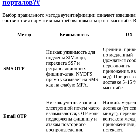
порталов?
#
Выбор правильного метода аутентификации означает взвешиван
соответствия нормативным требованиям и затрат в масштабе. В
Метод
Безопасность
UX
Средний: прив
Низкая: уязвимость для
но медленный
подмены SIM-карт,
(дождаться соо
перехвата SS7 и
переключить
SMS OTP
ретрансляционных
приложения, вв
фишинг-атак. NYDFS
код). Процент о
прямо указывает на SMS
доставке 5–15 
как на слабую MFA.
масштабе.
Низкая: учетные записи
Низкий: медле
электронной почты часто
доставка (от се
взламываются; OTP-коды
минут), перекл
Email OTP
подвержены фишингу и
контекста межд
атакам повторного
приложениями,
воспроизведения.
истекают.