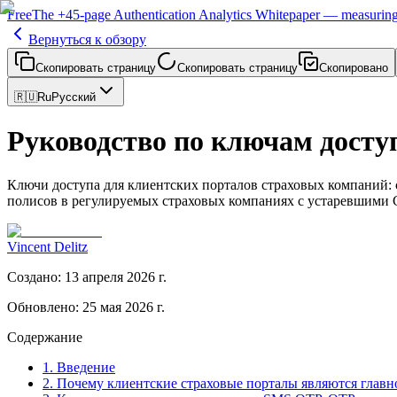
Free
The
+45-page
Authentication
Analytics Whitepaper
— measuring 
Вернуться к обзору
Скопировать страницу
Скопировать страницу
Скопировано
🇷🇺
Ru
Русский
Руководство по ключам досту
Ключи доступа для клиентских порталов страховых компаний: с
полисов в регулируемых страховых компаниях с устаревшими
Vincent Delitz
Создано
:
13 апреля 2026 г.
Обновлено
:
25 мая 2026 г.
Содержание
1. Введение
2. Почему клиентские страховые порталы являются главн