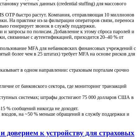
овку учетных данных (credential stuffing) для массового
MS OTP быстро растут. Компания, отправляющая 10 миллионов
ки. На практике из-за фильтрации операторов связи, переноса
льно генерирует звонок в службу поддержки.
и запросы по полисам. Добавление к этому сброса паролей и
ки, связанные с аутентификацией, приходится 20–40 % от
спользование MFA для небанковских финансовых учреждений с
нятый более чем в 25 штатах) требует MFA на основе рисков для
казывает в одном направлении: страховым порталам срочно
личие от банковского сектора, где мониторинг транзакций
ступных системах; штрафы достигают 75 000 долларов США в
15 % сообщений никогда не доходят.
х входов, на ~50 % меньше обращений в службу поддержки и
и доверием к устройству для страховых