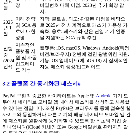
년 6
장
비밀번호 대체 이점. 2023년 추가 확장 암
월
시.
미래 전략
지역: 글로벌. 의도: 관찰된 이점을 바탕으
2025
및 SCA 옹
로 2025년 전 세계적으로 패스키 가용성 가
년 1
호에 대한
속화. 옹호: 패스키와 같은 단일 기기 인증
월
성명
을 지원하는 SCA 규칙 추진.
지속적인
플랫폼: iOS, macOS, Windows, Android(특정
진행
플랫폼 지
버전/브라우저) 전반에 걸친 광범위한 지원.
중
원 및 자동
기능: OS 업데이트(예: iOS 18) 시 잠재적인
(2024
업그레이
년+)
자동 패스키 생성/업그레이드.
드 기능
3.2 플랫폼 간 동기화된 패스키
#
PayPal 구현의 중요한 하이라이트는 Apple 및
Android
기기 모
두에서 네이티브 모바일 앱 내에서 패스키를 생성하고 사용할
수 있다는 점입니다. 또한 PayPal은 브라우저를 통해 접속한 웹
사이트와 동일하거나 다른 기기의 해당 네이티브 모바일 앱 간
에 패스키를 원활하게 동기화할 수 있도록 한 최초의 기업 중
하나입니다(iCloud 키체인 또는 Google 비밀번호 관리자와 같