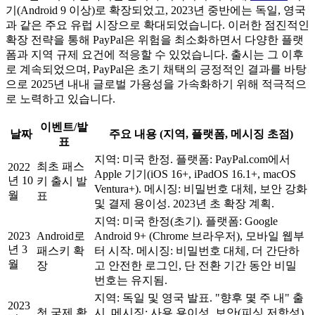
기(Android 9 이상)로 확장되었고, 2023년 중반에는 독일, 영국
과 같은 주요 유럽 시장으로 확대되었습니다. 이러한 점진적인
확장 전략을 통해 PayPal은 위험을 최소화하면서 다양한 플랫
폼과 지역 규제 요건에 적응할 수 있었습니다. 출시는 그 이후
로 계속되었으며, PayPal은 초기 채택의 긍정적인 결과를 바탕
으로 2025년 내내 글로벌 가용성을 가속화하기 위해 적극적으
로 노력하고 있습니다.
이벤트/발
날짜
주요 내용 (지역, 플랫폼, 메시징 초점)
표
지역: 미국 한정. 플랫폼: PayPal.com에서
최초 패스
2022
Apple 기기(iOS 16+, iPadOS 16.1+, macOS
년 10
키 출시 발
Ventura+). 메시징: 비밀번호 대체, 보안 강화
월
표
및 결제 용이성. 2023년 초 확장 계획.
지역: 미국 한정(초기). 플랫폼: Google
2023
Android로
Android 9+ (Chrome 브라우저), 모바일 웹부
년 3
패스키 확
터 시작. 메시징: 비밀번호 대체, 더 간단하
월
장
고 안전한 로그인, 단 전환 기간 동안 비밀
번호는 유지됨.
지역: 독일 및 영국 발표. "향후 몇 주 내" 출
2023
첫 국제 확
시. 메시징: 사용 용이성, 보안(피싱 저항성),