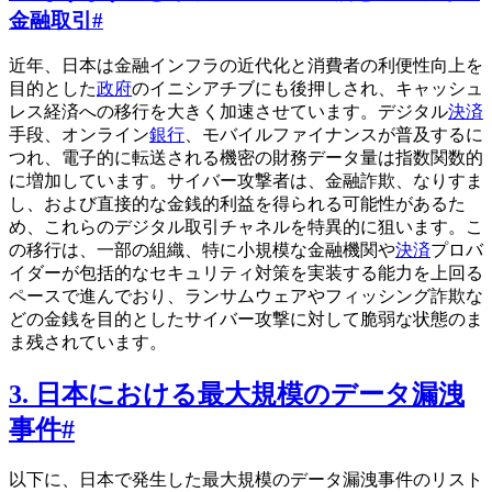
金融取引
#
近年、日本は金融インフラの近代化と消費者の利便性向上を
目的とした
政府
のイニシアチブにも後押しされ、キャッシュ
レス経済への移行を大きく加速させています。デジタル
決済
手段、オンライン
銀行
、モバイルファイナンスが普及するに
つれ、電子的に転送される機密の財務データ量は指数関数的
に増加しています。サイバー攻撃者は、金融詐欺、なりすま
し、および直接的な金銭的利益を得られる可能性があるた
め、これらのデジタル取引チャネルを特異的に狙います。こ
の移行は、一部の組織、特に小規模な金融機関や
決済
プロバ
イダーが包括的なセキュリティ対策を実装する能力を上回る
ペースで進んでおり、ランサムウェアやフィッシング詐欺な
どの金銭を目的としたサイバー攻撃に対して脆弱な状態のま
ま残されています。
3. 日本における最大規模のデータ漏洩
事件
#
以下に、日本で発生した最大規模のデータ漏洩事件のリスト