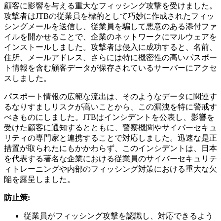
顧客に影響を与える重大なフィッシング攻撃を受けました。
攻撃者はJTBの従業員を標的として巧妙に作成されたフィッ
シングメールを送信し、従業員を騙して悪意のある添付ファ
イルを開かせることで、企業のネットワークにマルウェアを
インストールしました。攻撃者は侵入に成功すると、名前、
住所、メールアドレス、さらには特に機密性の高いパスポー
ト情報を含む顧客データが保存されているサーバーにアクセ
スしました。
パスポート情報の広範な流出は、そのようなデータに関連す
るなりすましリスクが高いことから、この漏洩を特に警戒す
べきものにしました。JTBはインシデントを公表し、影響を
受けた顧客に通知するとともに、警察機関やサイバーセキュ
リティの専門家と連携することで対応しました。迅速な是正
措置が取られたにもかかわらず、このインシデントは、日本
を代表する著名な企業における従業員のサイバーセキュリテ
ィトレーニングや内部のフィッシング対策における重大な欠
陥を露呈しました。
防止策:
従業員がフィッシング攻撃を認識し、対応できるよう