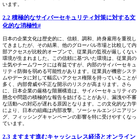
います。
2.2 積極的なサイバーセキュリティ対策に対する文
化的な消極性
#
日本の企業文化は歴史的に、信頼、調和、終身雇用を重視し
てきましたが、その結果、他のグローバル市場と比較して内
部アクセスが比較的オープンで、従業員の監視が厳しくない
環境が生まれました。この信頼に基づいた環境は、従業員の
士気やチームワークには有益ですが、内部のサイバーセキュ
リティ防御を弱める可能性があります。従業員が機密システ
ムやデータに対して幅広いアクセス権限を持っていることが
多く、内部脅威や不正な開示のリスクが高まります。さら
に、日本企業の厳格な階層構造は、サイバーセキュリティの
懸念や問題の積極的な報告を妨げることがあり、漏洩や不審
な活動への対応が遅れる原因となります。この文化的な力学
により、日本の組織は内部攻撃、ソーシャルエンジニアリン
グ、フィッシングキャンペーンの影響を特に受けやすくなっ
ています。
2.3 ますます進むキャッシュレス経済とオンライン