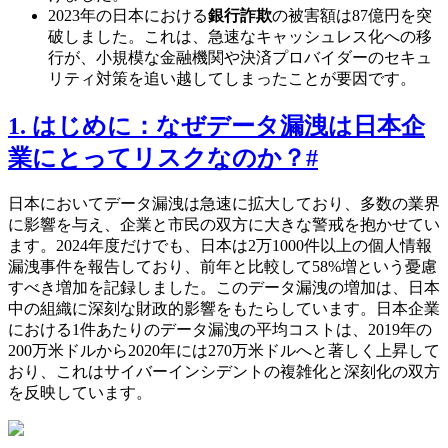
2023年の日本における
銀行詐欺
の被害額は87億円を突
破しました。これは、急速なキャッシュレス化への移
行が、小規模な金融機関や決済プロバイダーのセキュ
リティ対策を追い越してしまったことが要因です。
1. はじめに：なぜデータ漏洩は日本企
業にとってリスクなのか？
#
日本においてデータ漏洩は急速に拡大しており、多数の業界
に影響を与え、企業と市民の双方に大きな警戒を抱かせてい
ます。2024年度だけでも、日本は2万1000件以上の個人情報
漏洩事件を報告しており、前年と比較して58%増という憂慮
すべき増加を記録しました。このデータ漏洩の増加は、日本
中の組織に深刻な財政的影響をもたらしています。日本企業
における1件あたりのデータ漏洩の平均コストは、2019年の
200万米ドルから2020年には270万米ドルへと著しく上昇して
おり、これはサイバーインシデントの複雑化と深刻化の双方
を反映しています。