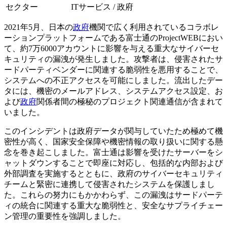
セクター
ITサービス / 政府
2021年5月、日本の
政府
機関で広く利用されているコラボレ
ーションプラットフォームである富士通のProjectWEBにおい
て、約7万6000アカウントに影響を与える重大なサイバーセ
キュリティの漏洩が発生しました。攻撃者は、侵害されたサ
ードパーティベンダーに関連する脆弱性を悪用することで、
システムへの不正アクセスを可能にしました。流出したデー
タには、機密のメールアドレス、システムアクセス設定、お
よび
政府
関係者間の極秘のプロジェクト関連通信が含まれて
いました。
このインシデントは政府データが関与していたため極めて機
密性が高く、国家安全保障や機密情報の取り扱いに関する懸
念を巻き起こしました。富士通は影響を受けたサーバーをシ
ャットダウンすることで即座に対応し、包括的な内部および
外部調査を実施するとともに、政府のサイバーセキュリティ
チームと緊密に連携して侵害されたシステムを保護しまし
た。これらの努力にもかかわらず、この漏洩はサードパーテ
ィの統合に関連する重大な脆弱性と、安全なサプライチェー
ン管理の重要性を強調しました。