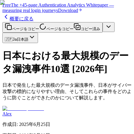
Free
The
+45-page
Authentication
Analytics Whitepaper
—
measuring real login journeys
Download
概要に戻る
ページをコピー
ページをコピー
コピー済み
🇯🇵
Ja
日本語
日本における最大規模のデー
タ漏洩事件10選 [2026年]
日本で発生した最大規模のデータ漏洩事件、日本がサイバー
攻撃の標的になりやすい理由、そしてこれらの事件をどのよ
うに防ぐことができたのかについて解説します。
Alex
作成日
:
2025年6月25日