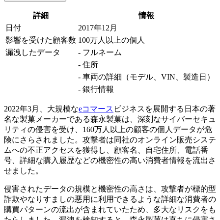
詳細
情報
日付
2017年12月
影響を受けた顧客数
100万人以上の個人
漏洩したデータ
- フルネーム
- 住所
- 車両の詳細（モデル、VIN、製造日）
- 銀行情報
2022年3月、大規模な
eコマース
ビジネスを展開する日本の著
名な製菓メーカーである森永製菓は、深刻なサイバーセキュ
リティの侵害を受け、160万人以上の顧客の個人データが危
険にさらされました。攻撃者は同社のオンライン販売システ
ムへの不正アクセスを獲得し、顧客名、自宅住所、電話番
号、詳細な購入履歴などの機密性の高い消費者情報を流出さ
せました。
侵害されたデータの規模と機密性の高さは、攻撃者が標的型
詐欺やなりすましの悪用に利用できるような詳細な消費者の
購買パターンの流出が含まれていたため、多大なリスクをも
たらしました。漏洩を検知すると、森永製菓は直ちに侵害さ