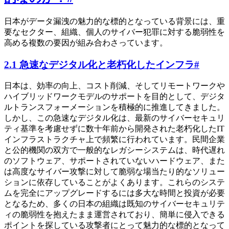
日本がデータ漏洩の魅力的な標的となっている背景には、重
要なセクター、組織、個人のサイバー犯罪に対する脆弱性を
高める複数の要因が組み合わさっています。
2.1 急速なデジタル化と老朽化したインフラ
#
日本は、効率の向上、コスト削減、そしてリモートワークや
ハイブリッドワークモデルのサポートを目的として、デジタ
ルトランスフォーメーションを積極的に推進してきました。
しかし、この急速なデジタル化は、最新のサイバーセキュリ
ティ基準を考慮せずに数十年前から開発された老朽化したIT
インフラストラクチャ上で頻繁に行われています。民間企業
と公的機関の双方で一般的なレガシーシステムは、時代遅れ
のソフトウェア、サポートされていないハードウェア、また
は高度なサイバー攻撃に対して脆弱な場当たり的なソリュー
ションに依存していることがよくあります。これらのシステ
ムを完全にアップグレードするには多大な時間と投資が必要
となるため、多くの日本の組織は既知のサイバーセキュリテ
ィの脆弱性を抱えたまま運営されており、簡単に侵入できる
ポイントを探している攻撃者にとって魅力的な標的となって