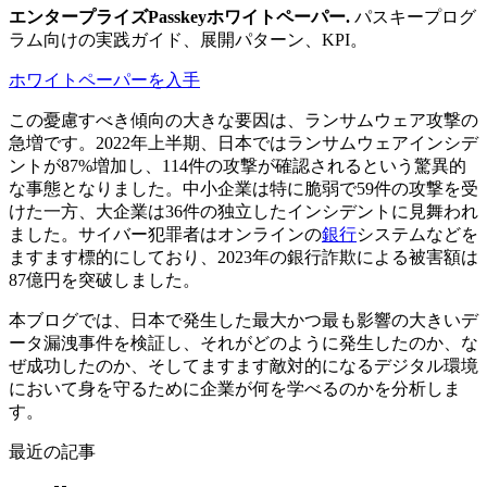
エンタープライズPasskeyホワイトペーパー
.
パスキープログ
ラム向けの実践ガイド、展開パターン、KPI。
ホワイトペーパーを入手
この憂慮すべき傾向の大きな要因は、ランサムウェア攻撃の
急増です。2022年上半期、日本ではランサムウェアインシデ
ントが87%増加し、114件の攻撃が確認されるという驚異的
な事態となりました。中小企業は特に脆弱で59件の攻撃を受
けた一方、大企業は36件の独立したインシデントに見舞われ
ました。サイバー犯罪者はオンラインの
銀行
システムなどを
ますます標的にしており、2023年の銀行詐欺による被害額は
87億円を突破しました。
本ブログでは、日本で発生した最大かつ最も影響の大きいデ
ータ漏洩事件を検証し、それがどのように発生したのか、な
ぜ成功したのか、そしてますます敵対的になるデジタル環境
において身を守るために企業が何を学べるのかを分析しま
す。
最近の記事