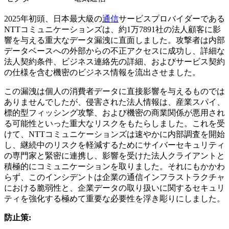
2025年初頭、日本最大級の
通信
サービスプロバイダーである
NTTコミュニケーションズは、約1万7891社の法人顧客に影
響を与える重大なデータ漏洩に直面しました。攻撃者は内部
データベースへの外部からの不正アクセスに成功し、詳細な
法人契約条件、ビジネス連絡先の詳細、およびサービス契約
の仕様を含む機密のビジネス情報を流出させました。
この漏洩は個人の消費者データに直接影響を与えるものでは
ありませんでしたが、侵害された法人情報は、産業スパイ、
標的型フィッシング攻撃、および機密の商業関係が悪用され
る可能性といった重大なリスクをもたらしました。これを受
けて、NTTコミュニケーションズは速やかに内部調査を開始
し、継続中のリスクを軽減するためにサイバーセキュリティ
の専門家と緊密に連携し、影響を受けた法人クライアントと
積極的にコミュニケーションを取りました。それにもかかわ
らず、このインシデントは企業の通信インフラストラクチャ
における脆弱性と、企業データの取り扱いに関するセキュリ
ティを強化する極めて重要な必要性を浮き彫りにしました。
防止策: