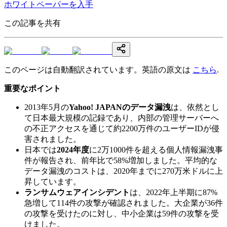
ホワイトペーパーを入手
この記事を共有
このページは自動翻訳されています。英語の原文は
こちら
.
重要なポイント
2013年5月の
Yahoo! JAPANのデータ漏洩
は、依然とし
て日本最大規模の記録であり、内部の管理サーバーへ
の不正アクセスを通じて約2200万件のユーザーIDが侵
害されました。
日本では
2024年度
に2万1000件を超える個人情報漏洩事
件が報告され、前年比で58%増加しました。平均的な
データ漏洩のコストは、2020年までに270万米ドルに上
昇しています。
ランサムウェアインシデント
は、2022年上半期に87%
急増して114件の攻撃が確認されました。大企業が36件
の攻撃を受けたのに対し、中小企業は59件の攻撃を受
けました。