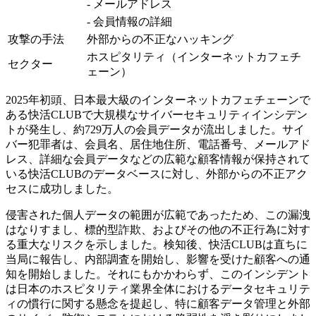
- メールアドレス
- 会員情報の詳細
攻撃の手法
外部からの不正なハッキング
ホスピタリティ（インターネットカフェチ
セクター
ェーン）
2025年初頭、日本最大級のインターネットカフェチェーンで
ある快活CLUBで大規模なサイバーセキュリティインシデン
トが発生し、約729万人の会員データが流出しました。サイ
バー犯罪者は、会員名、居住地住所、電話番号、メールアド
レス、詳細な会員データなどの広範な顧客情報が保持されて
いる快活CLUBのデータベースに対し、外部からの不正アク
セスに成功しました。
侵害された個人データの範囲が広範であったため、この漏洩
はなりすまし、標的型詐欺、およびその他の不正行為に対す
る重大なリスクを示しました。検知後、快活CLUBは直ちに
当局に報告し、内部調査を開始し、影響を受けた顧客への通
知を開始しました。それにもかかわらず、このインシデント
は日本のホスピタリティ業界全体におけるデータセキュリテ
ィの慣行に関する懸念を提起し、特に顧客データ管理と外部