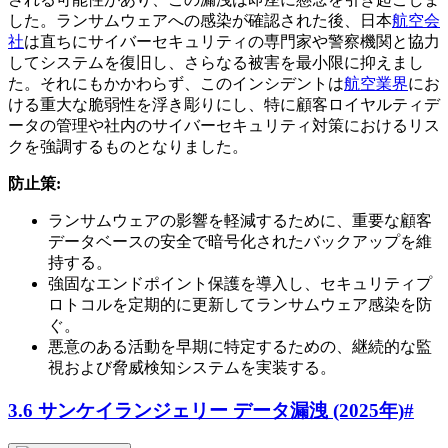
した。ランサムウェアへの感染が確認された後、日本
航空会
社
は直ちにサイバーセキュリティの専門家や警察機関と協力
してシステムを復旧し、さらなる被害を最小限に抑えまし
た。それにもかかわらず、このインシデントは
航空業界
にお
ける重大な脆弱性を浮き彫りにし、特に顧客ロイヤルティデ
ータの管理や社内のサイバーセキュリティ対策におけるリス
クを強調するものとなりました。
防止策:
ランサムウェアの影響を軽減するために、重要な顧客
データベースの安全で暗号化されたバックアップを維
持する。
強固なエンドポイント保護を導入し、セキュリティプ
ロトコルを定期的に更新してランサムウェア感染を防
ぐ。
悪意のある活動を早期に特定するための、継続的な監
視および脅威検知システムを実装する。
3.6 サンケイランジェリー データ漏洩 (2025年)
#