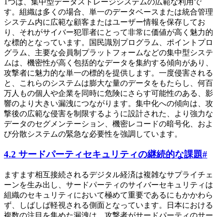
1つは、集中型データストレージシステムの広範な利用で
す。組織は多くの場合、単一のデータベースまたは統合管理
システム内に広範な顧客またはユーザー情報を保存してお
り、それがサイバー犯罪者にとって非常に価値が高く魅力的
な標的となっています。国民識別プログラム、ポイントプロ
グラム、主要な会員制プラットフォームなどの集中型システ
ムは、機密性が高く包括的なデータを集約する傾向があり、
攻撃者に魅力的な単一の標的を提供します。一度侵害される
と、これらのシステムは膨大な量のデータをもたらし、何百
万人もの個人や企業を同時に危険にさらす可能性のある、影
響のより大きい漏洩につながります。集中化への傾向は、攻
撃後の広範な侵害を制限するように設計された、より強力な
データのセグメンテーション、機密レコードの暗号化、およ
び分散システムの緊急な必要性を強調しています。
4.2 サードパーティセキュリティの継続的な課題
#
ますます相互接続されるデジタル経済は複雑なサプライチェ
ーンを生み出し、サードパーティのサイバーセキュリティは
組織のセキュリティにおいて極めて重要であるにもかかわら
ず、しばしば軽視される側面となっています。日本における
複数の注目を集めた漏洩は、攻撃者がサードパーティのサー