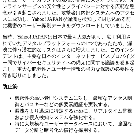
ンラインサービスの安全性とプライバシーに対する広範な懸
念が引き起こされました。攻撃者は内部システムへのアクセ
スに成功し、Yahoo! JAPANが漏洩を検知して封じ込める前
に機密のユーザー識別データをダウンロードしていました。
当時、Yahoo! JAPANは日本で最も人気があり、広く利用さ
れていたデジタルプラットフォームの1つであったため、漏
洩に伴う潜在的なリスクはさらに増大しました。このインシ
デントは、主要な日本のインターネットサービスプロバイダ
ー間でサイバーセキュリティへの備えに関する議論を巻き起
こし、重大な脆弱性とユーザー情報の強力な保護の必要性を
浮き彫りにしました。
防止策:
機密性の高い管理システムに対し、厳密なアクセス制
御とパスキーなどの多要素認証を実装する。
漏洩をより迅速に特定するために、リアルタイム監視
および侵入検知システムを強化する。
特に大規模なユーザーデータベースにおいて、強固な
データ分離と暗号化の慣行を採用する。