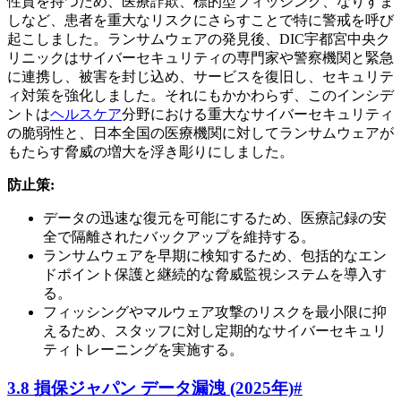
性質を持つため、医療詐欺、標的型フィッシング、なりすま
しなど、患者を重大なリスクにさらすことで特に警戒を呼び
起こしました。ランサムウェアの発見後、DIC宇都宮中央ク
リニックはサイバーセキュリティの専門家や警察機関と緊急
に連携し、被害を封じ込め、サービスを復旧し、セキュリテ
ィ対策を強化しました。それにもかかわらず、このインシデ
ントは
ヘルスケア
分野における重大なサイバーセキュリティ
の脆弱性と、日本全国の医療機関に対してランサムウェアが
もたらす脅威の増大を浮き彫りにしました。
防止策:
データの迅速な復元を可能にするため、医療記録の安
全で隔離されたバックアップを維持する。
ランサムウェアを早期に検知するため、包括的なエン
ドポイント保護と継続的な脅威監視システムを導入す
る。
フィッシングやマルウェア攻撃のリスクを最小限に抑
えるため、スタッフに対し定期的なサイバーセキュリ
ティトレーニングを実施する。
3.8 損保ジャパン データ漏洩 (2025年)
#