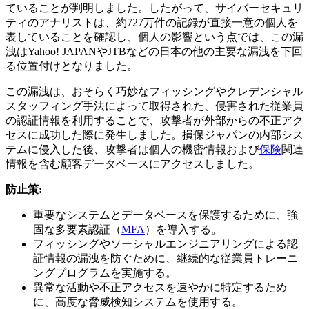
ていることが判明しました。したがって、サイバーセキュリ
ティのアナリストは、約727万件の記録が直接一意の個人を
表していることを確認し、個人の影響という点では、この漏
洩はYahoo! JAPANやJTBなどの日本の他の主要な漏洩を下回
る位置付けとなりました。
この漏洩は、おそらく巧妙なフィッシングやクレデンシャル
スタッフィング手法によって取得された、侵害された従業員
の認証情報を利用することで、攻撃者が外部からの不正アク
セスに成功した際に発生しました。損保ジャパンの内部シス
テムに侵入した後、攻撃者は個人の機密情報および
保険
関連
情報を含む顧客データベースにアクセスしました。
防止策:
重要なシステムとデータベースを保護するために、強
固な多要素認証（
MFA
）を導入する。
フィッシングやソーシャルエンジニアリングによる認
証情報の漏洩を防ぐために、継続的な従業員トレーニ
ングプログラムを実施する。
異常な活動や不正アクセスを速やかに特定するため
に、高度な脅威検知システムを使用する。