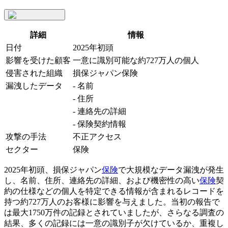
詳細
情報
日付
2025年初頭
影響を受けた顧客
一意に識別可能な約727万人の個人
侵害された組織
損保ジャパン保険
漏洩したデータ
- 名前
- 住所
- 連絡先の詳細
- 保険契約情報
攻撃の手法
不正アクセス
セクター
保険
2025年初頭、損保ジャパン
保険
で大規模なデータ漏洩が発生
し、名前、住所、連絡先の詳細、および機密性の高い
保険
契
約の仕様などの個人を特定できる情報が含まれるレコードを
持つ約727万人のお客様に影響を与えました。当初の報告で
は最大1750万件の記録とされていましたが、さらなる調査の
結果、多くの記録には一意の識別子が欠けているか、重複し