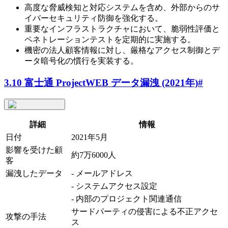
高度な脅威検知と対応システムを含め、外部からのサ
イバーセキュリティ防御を強化する。
重要なインフラストラクチャにおいて、脆弱性評価と
ペネトレーションテストを定期的に実施する。
機密の法人顧客情報に対し、厳格なアクセス制御とデ
ータ暗号化の慣行を実装する。
3.10 富士通 ProjectWEB データ漏洩 (2021年)
#
詳細
情報
日付
2021年5月
影響を受けた顧
約7万6000人
客
漏洩したデータ
- メールアドレス
- システムアクセス設定
- 内部のプロジェクト関連通信
サードパーティの侵害による不正アクセ
攻撃の手法
ス