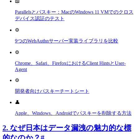
📖
Parallelsとパスキー：MacのWindows 11 VMでのクロス
デバイス認証のテスト
⚙️
9つのWebAuthnサーバー実装ライブラリを比較
⚙️
Chrome、Safari、FirefoxにおけるClient HintsとUser-
Agent
⚙️
開発者向けパスキーチートシート
👤
Apple、Windows、Androidでパスキーを削除する方法
2. なぜ日本はデータ漏洩の魅力的な標
的なのか？
#