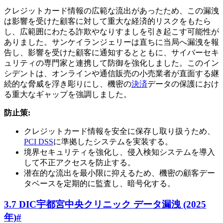
クレジットカード情報の広範な流出があったため、この漏洩
は影響を受けた顧客に対して重大な経済的リスクをもたら
し、広範囲にわたる詐欺やなりすましを引き起こす可能性が
ありました。サンケイランジェリーは直ちに当局へ漏洩を報
告し、影響を受けた顧客に通知するとともに、サイバーセキ
ュリティの専門家と連携して防御を強化しました。このイン
シデントは、オンラインや通信販売の小売業者が直面する継
続的な脅威を浮き彫りにし、機密の
決済
データの保護におけ
る重大なギャップを強調しました。
防止策:
クレジットカード情報を安全に保存し取り扱うため、
PCI DSS
に準拠したシステムを実装する。
境界セキュリティを強化し、侵入検知システムを導入
して不正アクセスを防止する。
潜在的な流出を最小限に抑えるため、機密の顧客デー
タベースを定期的に監査し、暗号化する。
3.7 DIC宇都宮中央クリニック データ漏洩 (2025
年)
#