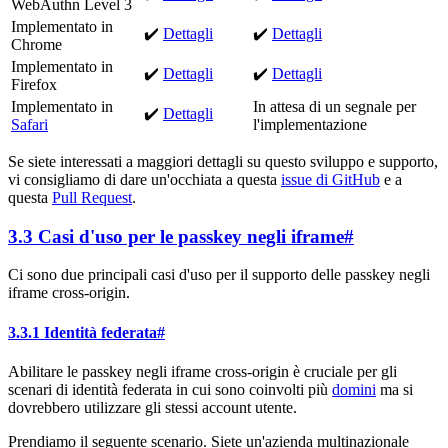
WebAuthn Level 3
Implementato in
✔️
Dettagli
✔️
Dettagli
Chrome
Implementato in
✔️
Dettagli
✔️
Dettagli
Firefox
Implementato in
In attesa di un segnale per
✔️
Dettagli
Safari
l'implementazione
Se siete interessati a maggiori dettagli su questo sviluppo e supporto,
vi consigliamo di dare un'occhiata a questa
issue di GitHub
e a
questa
Pull Request
.
3.3 Casi d'uso per le passkey negli iframe
#
Ci sono due principali casi d'uso per il supporto delle passkey negli
iframe cross-origin.
3.3.1 Identità federata
#
Abilitare le passkey negli iframe cross-origin è cruciale per gli
scenari di identità federata in cui sono coinvolti più
domini
ma si
dovrebbero utilizzare gli stessi account utente.
Prendiamo il seguente scenario. Siete un'azienda multinazionale