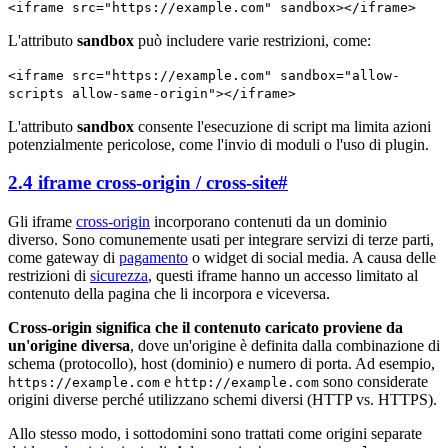
<iframe src="https://example.com" sandbox></iframe>
L'attributo
sandbox
può includere varie restrizioni, come:
<iframe src="https://example.com" sandbox="allow-
scripts allow-same-origin"></iframe>
L'attributo
sandbox
consente l'esecuzione di script ma limita azioni
potenzialmente pericolose, come l'invio di moduli o l'uso di plugin.
2.4 iframe cross-origin / cross-site
#
Gli iframe
cross-origin
incorporano contenuti da un dominio
diverso. Sono comunemente usati per integrare servizi di terze parti,
come gateway di
pagamento
o widget di social media. A causa delle
restrizioni di
sicurezza
, questi iframe hanno un accesso limitato al
contenuto della pagina che li incorpora e viceversa.
Cross-origin significa che il contenuto caricato proviene da
un'origine diversa
, dove un'origine è definita dalla combinazione di
schema (protocollo), host (dominio) e numero di porta. Ad esempio,
e
sono considerate
https://example.com
http://example.com
origini diverse perché utilizzano schemi diversi (HTTP vs. HTTPS).
Allo stesso modo, i sottodomini sono trattati come origini separate