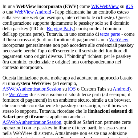
In una
WebView incorporata (EWV)
come
WKWebView
su
iOS
o una
WebView
Android
- l'app chiamante ha un controllo esteso
sulla sessione web (ad esempio, intercettando le richieste). Questa
configurazione supporta tipicamente le passkey solo se il dominio
della passkey (l'ID del
Relying Party
) corrisponde al dominio
dell'app (prima parte). Tuttavia, in uno scenario di
terza parte
- come
il flusso cross-origin di un fornitore di pagamenti - una
WebView
incorporata generalmente non può accedere alle credenziali passkey
necessarie perché l'app dell'esercente e il servizio del fornitore di
pagamenti sono origini diverse. I "binding" richiesti per le passkey
(tra dominio, credenziale e origine) non corrisponderanno nel
contesto incorporato.
Questa limitazione porta molte app ad adottare un approccio basato
su una
system WebView
(ad esempio,
ASWebAuthenticationSession
su
iOS
o Custom Tabs su
Android
).
Le
WebView
di sistema isolano il sito di terze parti (ad esempio, il
fornitore di pagamenti) in un ambiente sicuro, simile a un browser,
che consente correttamente le passkey cross-origin, se il browser
stesso lo supporta. Tuttavia, ricordate che le
limitazioni esistenti di
Safari per gli iframe
si applicano anche a
ASWebAuthenticationSession
, quindi se Safari non permette certe
operazioni con le passkey in iframe di terze parti, lo stesso varrà
nella WebView di sistema. Attualmente non esiste una soluzione