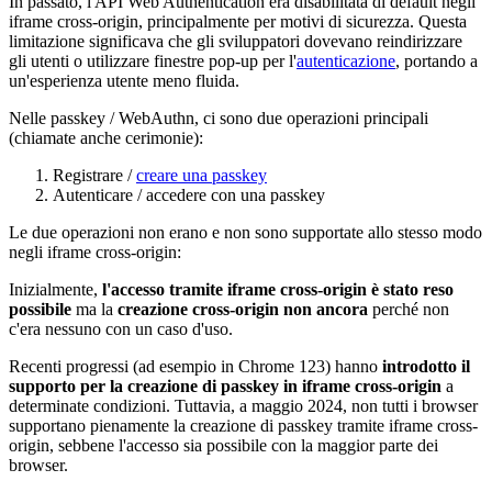
In passato, l'API Web Authentication era disabilitata di default negli
iframe cross-origin, principalmente per motivi di sicurezza. Questa
limitazione significava che gli sviluppatori dovevano reindirizzare
gli utenti o utilizzare finestre pop-up per l'
autenticazione
, portando a
un'esperienza utente meno fluida.
Nelle passkey / WebAuthn, ci sono due operazioni principali
(chiamate anche cerimonie):
Registrare /
creare una passkey
Autenticare / accedere con una passkey
Le due operazioni non erano e non sono supportate allo stesso modo
negli iframe cross-origin:
Inizialmente,
l'accesso tramite iframe cross-origin è stato reso
possibile
ma la
creazione cross-origin non ancora
perché non
c'era nessuno con un caso d'uso.
Recenti progressi (ad esempio in Chrome 123) hanno
introdotto il
supporto per la creazione di passkey in iframe cross-origin
a
determinate condizioni. Tuttavia, a maggio 2024, non tutti i browser
supportano pienamente la creazione di passkey tramite iframe cross-
origin, sebbene l'accesso sia possibile con la maggior parte dei
browser.