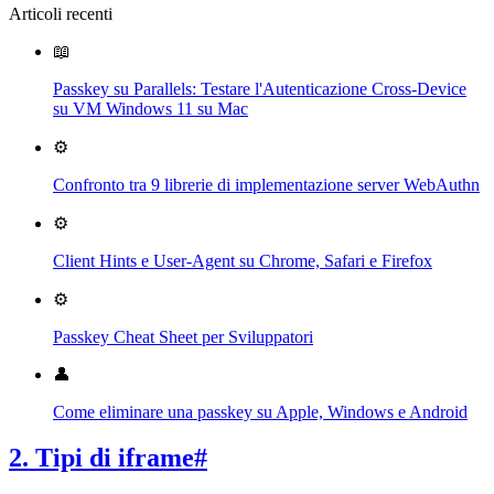
Articoli recenti
📖
Passkey su Parallels: Testare l'Autenticazione Cross-Device
su VM Windows 11 su Mac
⚙️
Confronto tra 9 librerie di implementazione server WebAuthn
⚙️
Client Hints e User-Agent su Chrome, Safari e Firefox
⚙️
Passkey Cheat Sheet per Sviluppatori
👤
Come eliminare una passkey su Apple, Windows e Android
2. Tipi di iframe
#