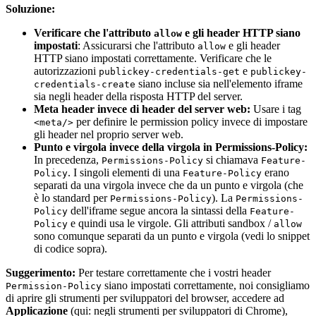
Soluzione:
Verificare che l'attributo
e gli header HTTP siano
allow
impostati
: Assicurarsi che l'attributo
e gli header
allow
HTTP siano impostati correttamente. Verificare che le
autorizzazioni
e
publickey-credentials-get
publickey-
siano incluse sia nell'elemento iframe
credentials-create
sia negli header della risposta HTTP del server.
Meta header invece di header del server web:
Usare i tag
per definire le permission policy invece di impostare
<meta/>
gli header nel proprio server web.
Punto e virgola invece della virgola in Permissions-Policy:
In precedenza,
si chiamava
Permissions-Policy
Feature-
. I singoli elementi di una
erano
Policy
Feature-Policy
separati da una virgola invece che da un punto e virgola (che
è lo standard per
). La
Permissions-Policy
Permissions-
dell'iframe segue ancora la sintassi della
Policy
Feature-
e quindi usa le virgole. Gli attributi sandbox /
Policy
allow
sono comunque separati da un punto e virgola (vedi lo snippet
di codice sopra).
Suggerimento:
Per testare correttamente che i vostri header
siano impostati correttamente, noi consigliamo
Permission-Policy
di aprire gli strumenti per sviluppatori del browser, accedere ad
Applicazione
(qui: negli strumenti per sviluppatori di Chrome),