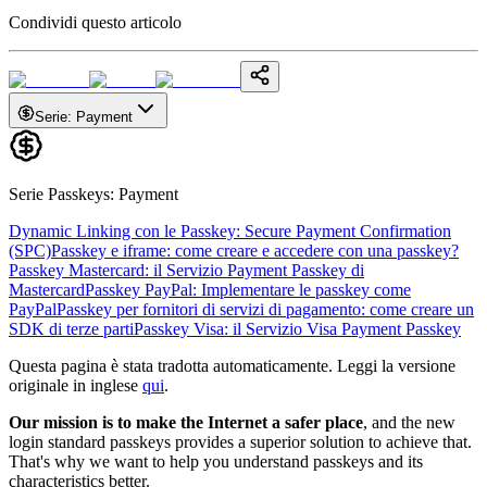
Condividi questo articolo
Serie
:
Payment
Serie Passkeys
:
Payment
Dynamic Linking con le Passkey: Secure Payment Confirmation
(SPC)
Passkey e iframe: come creare e accedere con una passkey?
Passkey Mastercard: il Servizio Payment Passkey di
Mastercard
Passkey PayPal: Implementare le passkey come
PayPal
Passkey per fornitori di servizi di pagamento: come creare un
SDK di terze parti
Passkey Visa: il Servizio Visa Payment Passkey
Questa pagina è stata tradotta automaticamente. Leggi la versione
originale in inglese
qui
.
Our mission is to make the Internet a safer place
, and the new
login standard passkeys provides a superior solution to achieve that.
That's why we want to help you understand passkeys and its
characteristics better.