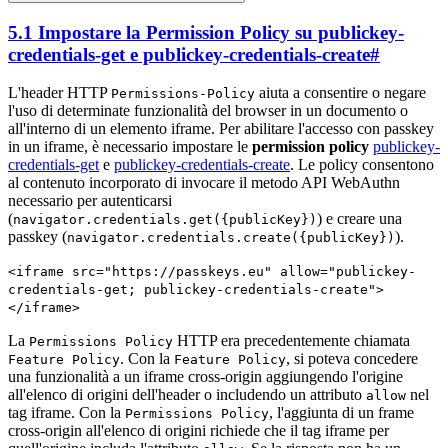
5.1 Impostare la Permission Policy su publickey-
credentials-get e publickey-credentials-create
#
L'header HTTP
aiuta a consentire o negare
Permissions-Policy
l'uso di determinate funzionalità del browser in un documento o
all'interno di un elemento iframe. Per abilitare l'accesso con passkey
in un iframe, è necessario impostare le
permission policy
publickey-
credentials-get
e
publickey-credentials-create
. Le policy consentono
al contenuto incorporato di invocare il metodo API WebAuthn
necessario per autenticarsi
(
) e creare una
navigator.credentials.get({publicKey})
passkey (
).
navigator.credentials.create({publicKey})
<iframe src="https://passkeys.eu" allow="publickey-
credentials-get; publickey-credentials-create">
</iframe>
La
HTTP era precedentemente chiamata
Permissions Policy
. Con la
, si poteva concedere
Feature Policy
Feature Policy
una funzionalità a un iframe cross-origin aggiungendo l'origine
all'elenco di origini dell'header o includendo un attributo
nel
allow
tag iframe. Con la
, l'aggiunta di un frame
Permissions Policy
cross-origin all'elenco di origini richiede che il tag iframe per