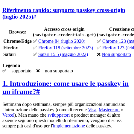
Riferimento rapido: supporto passkey cross-origin
(luglio 2025)
#
Accesso cross-origin
Creazione cr
Browser
(
)
(
navigator.credentials.get
navigator.cred
Chrome/Edge
✅
Chrome 84 (luglio 2020)
✅
Chrome 123 (ma
Firefox
✅
Firefox 118 (settembre 2023)
✅
Firefox 123 (feb
Safari
✅
Safari 15.5 (maggio 2022)
❌
Non supportato
Legenda
✅ = supportato ❌ = non supportato
1. Introduzione: come usare le passkey in
un iframe?
#
Settimana dopo settimana, sempre più organizzazioni annunciano
l'introduzione delle passkey (come di recente
Visa
,
Mastercard
o
Vercel
). Man mano che
sviluppatori
e product manager di altre
aziende seguono questi modelli di riferimento, vengono discussi
sempre più casi d'uso per l'
implementazione
delle passkey.