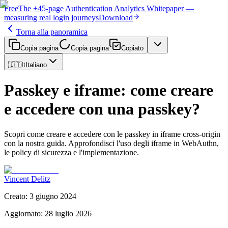
Free
The
+45-page
Authentication
Analytics Whitepaper
—
measuring real login journeys
Download
Torna alla panoramica
Copia pagina
Copia pagina
Copiato
🇮🇹
It
Italiano
Passkey e iframe: come creare
e accedere con una passkey?
Scopri come creare e accedere con le passkey in iframe cross-origin
con la nostra guida. Approfondisci l'uso degli iframe in WebAuthn,
le policy di sicurezza e l'implementazione.
Vincent Delitz
Creato
:
3 giugno 2024
Aggiornato
:
28 luglio 2026