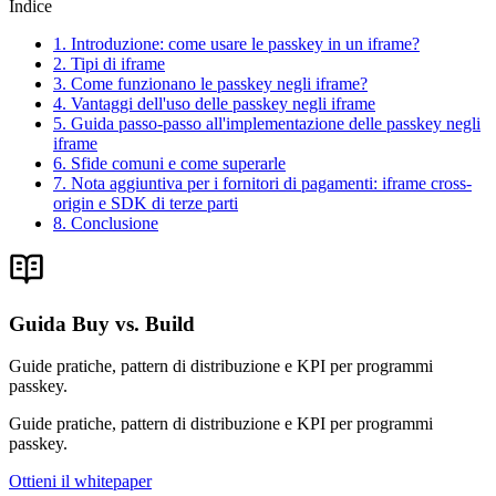
Indice
1. Introduzione: come usare le passkey in un iframe?
2. Tipi di iframe
3. Come funzionano le passkey negli iframe?
4. Vantaggi dell'uso delle passkey negli iframe
5. Guida passo-passo all'implementazione delle passkey negli
iframe
6. Sfide comuni e come superarle
7. Nota aggiuntiva per i fornitori di pagamenti: iframe cross-
origin e SDK di terze parti
8. Conclusione
Guida Buy vs. Build
Guide pratiche, pattern di distribuzione e KPI per programmi
passkey.
Guide pratiche, pattern di distribuzione e KPI per programmi
passkey.
Ottieni il whitepaper