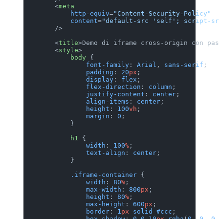
        <
meta
            http-equiv
=
"Content-Security-Policy"
            content
=
"default-src 'self'; script-sr
        />
        <
title
>Demo di iframe cross-origin con pas
        <
style
>
            body
 {
                font-family
: 
Arial
, 
sans-serif
;
                padding
: 
20
px
;
                display
: 
flex
;
                flex-direction
: 
column
;
                justify-content
: 
center
;
                align-items
: 
center
;
                height
: 
100
vh
;
                margin
: 
0
;
            }
            h1
 {
                width
: 
100
%
;
                text-align
: 
center
;
            }
            .iframe-container
 {
                width
: 
80
%
;
                max-width
: 
800
px
;
                height
: 
80
%
;
                max-height
: 
600
px
;
                border
: 
1
px
 solid
 #ccc
;
                box-shadow
: 
0
 0
 10
px
 rgba
(
0
, 
0
, 
0
,