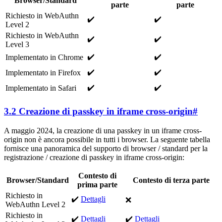
Browser/Standard
parte
parte
Richiesto in WebAuthn
✔️
✔️
Level 2
Richiesto in WebAuthn
✔️
✔️
Level 3
✔️
✔️
Implementato in Chrome
✔️
✔️
Implementato in Firefox
✔️
✔️
Implementato in Safari
3.2 Creazione di passkey in iframe cross-origin
#
A maggio 2024, la creazione di una passkey in un iframe cross-
origin non è ancora possibile in tutti i browser. La seguente tabella
fornisce una panoramica del supporto di browser / standard per la
registrazione / creazione di passkey in iframe cross-origin:
Contesto di
Browser/Standard
Contesto di terza parte
prima parte
Richiesto in
✔️
Dettagli
❌
WebAuthn Level 2
Richiesto in
✔️
Dettagli
✔️
Dettagli