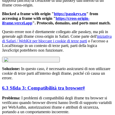
supporta (ancora) la creazione di una passkey dall'interno di un
iframe cross-origin.
Blocked a frame with origin "
https://passkeys.eu
" from
accessing a frame with origin "
https://cross-origin-
iframe.vercel.app
". Protocols, domains, and ports must match.
Questo errore non è direttamente collegato alle passkey, ma più in
generale agli iframe cross-origin in Safari. Come parte dell'
iniziativa
di Safari / WebKit per bloccare i cookie di terze parti
o l'accesso a
LocalStorage in un contesto di terze parti, parti della logica
JavaScript potrebbero non funzionare.
Soluzione:
In questo caso, è necessario assicurarsi di non utilizzare
cookie di terze parti all'interno degli iframe, poiché ciò causa un
errore.
6.3 Sfida 3: Compatibilità tra browser
#
Problema:
I problemi di compatibilità degli iframe tra browser si
verificano quando browser diversi hanno livelli di supporto variabili
per WebAuthn, autorizzazioni iframe e attributi di sicurezza,
portando a un comportamento incoerente.