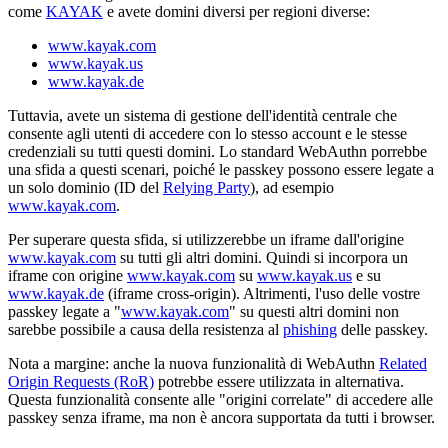
come
KAYAK
e avete domini diversi per regioni diverse:
www.kayak.com
www.kayak.us
www.kayak.de
Tuttavia, avete un sistema di gestione dell'identità centrale che
consente agli utenti di accedere con lo stesso account e le stesse
credenziali su tutti questi domini. Lo standard WebAuthn porrebbe
una sfida a questi scenari, poiché le passkey possono essere legate a
un solo dominio (ID del
Relying Party
), ad esempio
www.kayak.com
.
Per superare questa sfida, si utilizzerebbe un iframe dall'origine
www.kayak.com
su tutti gli altri domini. Quindi si incorpora un
iframe con origine
www.kayak.com
su
www.kayak.us
e su
www.kayak.de
(iframe cross-origin). Altrimenti, l'uso delle vostre
passkey legate a "
www.kayak.com
" su questi altri domini non
sarebbe possibile a causa della resistenza al
phishing
delle passkey.
Nota a margine: anche la nuova funzionalità di WebAuthn
Related
Origin Requests (RoR)
potrebbe essere utilizzata in alternativa.
Questa funzionalità consente alle "origini correlate" di accedere alle
passkey senza iframe, ma non è ancora supportata da tutti i browser.