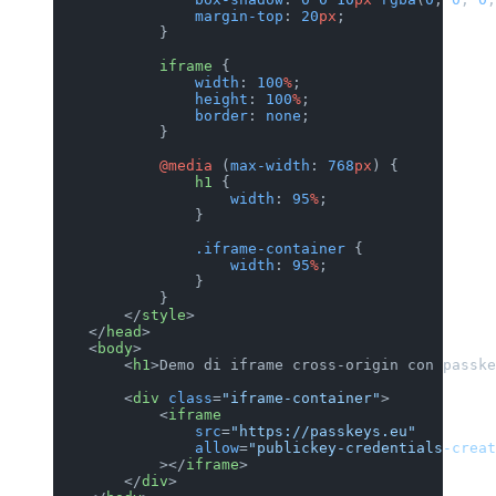
                margin-top
: 
20
px
;
            }
            iframe
 {
                width
: 
100
%
;
                height
: 
100
%
;
                border
: 
none
;
            }
            @media
 (
max-width
: 
768
px
) {
                h1
 {
                    width
: 
95
%
;
                }
                .iframe-container
 {
                    width
: 
95
%
;
                }
            }
        </
style
>
    </
head
>
    <
body
>
        <
h1
>Demo di iframe cross-origin con passke
        <
div
 class
=
"iframe-container"
>
            <
iframe
                src
=
"https://passkeys.eu"
                allow
=
"publickey-credentials-creat
            ></
iframe
>
        </
div
>