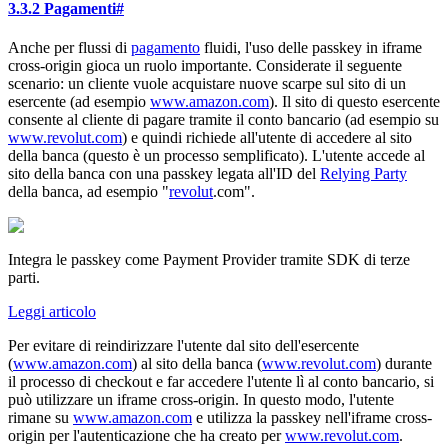
3.3.2 Pagamenti
#
Anche per flussi di
pagamento
fluidi, l'uso delle passkey in iframe
cross-origin gioca un ruolo importante. Considerate il seguente
scenario: un cliente vuole acquistare nuove scarpe sul sito di un
esercente (ad esempio
www.amazon.com
). Il sito di questo esercente
consente al cliente di pagare tramite il conto bancario (ad esempio su
www.revolut.com
) e quindi richiede all'utente di accedere al sito
della banca (questo è un processo semplificato). L'utente accede al
sito della banca con una passkey legata all'ID del
Relying Party
della banca, ad esempio "
revolut
.com".
Integra le passkey come Payment Provider tramite SDK di terze
parti.
Leggi articolo
Per evitare di reindirizzare l'utente dal sito dell'esercente
(
www.amazon.com
) al sito della banca (
www.revolut.com
) durante
il processo di checkout e far accedere l'utente lì al conto bancario, si
può utilizzare un iframe cross-origin. In questo modo, l'utente
rimane su
www.amazon.com
e utilizza la passkey nell'iframe cross-
origin per l'autenticazione che ha creato per
www.revolut.com
.