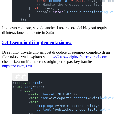
            const
 credential
 =
 await
 navigator.cre
            // Handle the created credential
        } 
catch
 (err) {
            console.
error
(
'Error authenticating vi
        }
    });
In questo contesto, si veda anche il nostro post del blog sui requisiti
di interazione dell'utente in Safari.
5.4 Esempio di implementazione
#
Di seguito, trovate uno snippet di codice di esempio completo di un
file
ospitato su
https://cross-origin-iframe.vercel.com
index.html
che utilizza un iframe cross-origin per le passkey tramite
https://passkeys.eu
.
<!
doctype
 html
>
<
html
 lang
=
"en"
>
    <
head
>
        <
meta
 charset
=
"UTF-8"
 />
        <
meta
 name
=
"viewport"
 content
=
"width=devic
        <
meta
            http-equiv
=
"Permissions-Policy"
            content
=
"publickey-credentials-get=*; 
        />