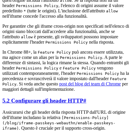
quell'origine includa l'attributo
. Se la risposta non ha un
allow
header
, l'elenco di origini assume il valore
Permissions Policy
predefinito
(tutte le origini). L'inclusione dell'attributo
*
allow
nell'iframe concede l'accesso alla funzionalità.
Per garantire che gli iframe cross-origin non specificati nell'elenco di
origini siano bloccati dall'accedere alla funzionalità, anche se
l'attributo
è presente, gli sviluppatori possono impostare
allow
esplicitamente l'header
nella risposta.
Permissions Policy
In Chrome 88+, la
può ancora essere utilizzata,
Feature Policy
ma agisce come un alias per la
. A parte le
Permissions Policy
differenze di sintassi, la logica rimane la stessa. Quando entrambi gli
header
e
vengono
Permissions Policy
Feature Policy
utilizzati contemporaneamente, l'header
ha la
Permissions Policy
precedenza e sovrascriverà il valore impostato dall'header
Feature
. Si veda anche questo
post del blog del team di Chrome
per
Policy
maggiori dettagli sull'implementazione.
5.2 Configurare gli header HTTP
#
Assicurarsi che gli header della risposta HTTP dall'URL di origine
dell'iframe includano la relativa
[Permissions-Policy]
(/blog/iframe-passkeys-webauthn/enable-passkeys-
. Questo è cruciale per il supporto cross-origin.
iframe)