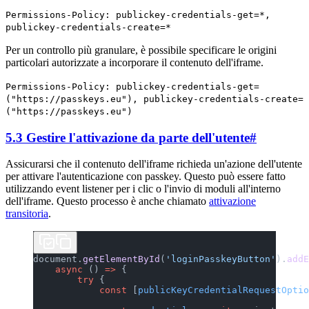
Permissions-Policy: publickey-credentials-get=*,
publickey-credentials-create=*
Per un controllo più granulare, è possibile specificare le origini
particolari autorizzate a incorporare il contenuto dell'iframe.
Permissions-Policy: publickey-credentials-get=
("https://passkeys.eu"), publickey-credentials-create=
("https://passkeys.eu")
5.3 Gestire l'attivazione da parte dell'utente
#
Assicurarsi che il contenuto dell'iframe richieda un'azione dell'utente
per attivare l'autenticazione con passkey. Questo può essere fatto
utilizzando event listener per i clic o l'invio di moduli all'interno
dell'iframe. Questo processo è anche chiamato
attivazione
transitoria
.
document.
getElementById
(
'loginPasskeyButton'
).
addE
    async
 () 
=>
 {
        try
 {
            const
 [
publicKeyCredentialRequestOptio