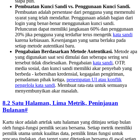
siapa pun.
Pembuatan Kunci Sandi vs. Penggunaan Kunci Sandi.
Pembuatan adalah persentase dari pengguna yang memenuhi
syarat yang telah mendaftar. Penggunaan adalah bagian dari
login yang benar-benar menggunakan kunci sandi.
Peluncuran dapat memiliki jangkauan 60% dan penggunaan
20% jika pengguna yang terdaftar terus mengetik
kata sandi
karena kebiasaan. Kesenjangan yang sama berlaku pada
setiap metode autentikasi baru.
Pengabaian Berdasarkan Metode Autentikasi.
Metode apa
yang digunakan saat sesi dimulai dan seberapa sering sesi
tersebut tidak diselesaikan. Pengabaian
kata sandi
, OTP,
media sosial, dan kunci sandi memiliki akar penyebab yang
berbeda - kebersihan kredensial, kegagalan pengiriman,
pemadaman pihak ketiga,
penempatan UI atau konflik
pengelola kata sandi
. Membuat rata-rata untuk semuanya
menyembunyikan akar masalah.
8.2 Satu Halaman, Lima Metrik, Peninjauan
Bulanan
#
Kartu skor adalah artefak satu halaman yang ditinjau setiap bulan
oleh fungsi-fungsi pemilik secara bersama. Setiap metrik memiliki
pemilik utama untuk kualitas data, pemilik lintas fungsi untuk
rencana tindakan, dan target yang ditetapkan bersama di awal setiap