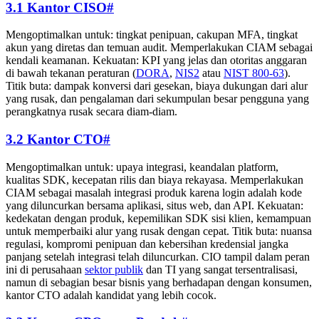
3.1 Kantor CISO
#
Mengoptimalkan untuk: tingkat penipuan, cakupan MFA, tingkat
akun yang diretas dan temuan audit. Memperlakukan CIAM sebagai
kendali keamanan. Kekuatan: KPI yang jelas dan otoritas anggaran
di bawah tekanan peraturan (
DORA
,
NIS2
atau
NIST 800-63
).
Titik buta: dampak konversi dari gesekan, biaya dukungan dari alur
yang rusak, dan pengalaman dari sekumpulan besar pengguna yang
perangkatnya rusak secara diam-diam.
3.2 Kantor CTO
#
Mengoptimalkan untuk: upaya integrasi, keandalan platform,
kualitas SDK, kecepatan rilis dan biaya rekayasa. Memperlakukan
CIAM sebagai masalah integrasi produk karena login adalah kode
yang diluncurkan bersama aplikasi, situs web, dan API. Kekuatan:
kedekatan dengan produk, kepemilikan SDK sisi klien, kemampuan
untuk memperbaiki alur yang rusak dengan cepat. Titik buta: nuansa
regulasi, kompromi penipuan dan kebersihan kredensial jangka
panjang setelah integrasi telah diluncurkan. CIO tampil dalam peran
ini di perusahaan
sektor publik
dan TI yang sangat tersentralisasi,
namun di sebagian besar bisnis yang berhadapan dengan konsumen,
kantor CTO adalah kandidat yang lebih cocok.