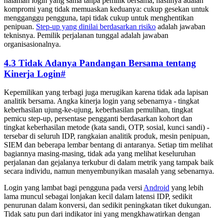
halaman login yang sama tanpa pemilik bersama, hasilnya adalah
kompromi yang tidak memuaskan keduanya: cukup gesekan untuk
mengganggu pengguna, tapi tidak cukup untuk menghentikan
penipuan.
Step-up yang dinilai berdasarkan risiko
adalah jawaban
teknisnya. Pemilik perjalanan tunggal adalah jawaban
organisasionalnya.
4.3 Tidak Adanya Pandangan Bersama tentang
Kinerja Login
#
Kepemilikan yang terbagi juga merugikan karena tidak ada lapisan
analitik bersama. Angka kinerja login yang sebenarnya - tingkat
keberhasilan ujung-ke-ujung, keberhasilan pemulihan, tingkat
pemicu step-up, persentase pengganti berdasarkan kohort dan
tingkat keberhasilan metode (kata sandi, OTP, sosial, kunci sandi) -
tersebar di seluruh IDP, rangkaian analitik produk, mesin penipuan,
SIEM dan beberapa lembar bentang di antaranya. Setiap tim melihat
bagiannya masing-masing, tidak ada yang melihat keseluruhan
perjalanan dan gejalanya terkubur di dalam metrik yang tampak baik
secara individu, namun menyembunyikan masalah yang sebenarnya.
Login yang lambat bagi pengguna pada versi
Android
yang lebih
lama muncul sebagai lonjakan kecil dalam latensi IDP, sedikit
penurunan dalam konversi, dan sedikit peningkatan tiket dukungan.
Tidak satu pun dari indikator ini yang mengkhawatirkan dengan