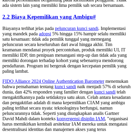
ada sistem lain yang memiliki lima pemilik sah secara bersamaan.
2.2 Biaya Kepemilikan yang Ambigu
#
Biayanya terlihat jelas pada
peluncuran kunci sandi
. Implementasi
yang mandek pada
adopsi
5% hingga 15% hampir selalu memiliki
satu kesamaan: tidak ada pemilik tunggal yang memegang
peluncuran secara keseluruhan dari awal hingga akhir. Tim
keamanan mendanai proyek percontohan, produk memiliki UI, IT
memiliki IDP, tim penipuan menangani step-up dan tidak ada yang
memiliki dorongan terhadap kohort yang sebenarnya mendorong
pendaftaran. Program ini bergerak dengan kecepatan pemilik yang
paling lambat.
FIDO Alliance 2024 Online Authentication Barometer
menemukan
bahwa pemahaman tentang
kunci sandi
naik menjadi 57% di seluruh
dunia, dan 42% responden yang familier dengan
kunci sandi
telah
mengaktifkannya pada setidaknya satu akun. Celah antara kesadaran
dan pengaktifan adalah di mana kepemilikan CIAM yang ambigu
paling terlihat secara nyata: teknologinya berfungsi, namun
peluncurannya tidak. Seperti yang diungkapkan analis Gartner
David Mahdi dalam konteks
konvergensi disiplin IAM
, "organisasi
harus memikirkan kembali arsitektur IAM mereka untuk mengatasi
desentralisasi identitas dan manajemen akses yang terus