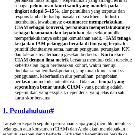
perbaikan lintas fungsi. - Kepemilikan yang ambigu terlihat
sebagai
peluncuran kunci sandi yang mandek pada
tingkat adopsi 5–15%
, alur pemulihan yang terputus dan
respons lambat terhadap masalah di sisi klien. - Industri
membentuk jawabannya:
e-commerce memperlakukan
CIAM sebagai konversi
,
perbankan memperlakukannya
sebagai keamanan dan kepatuhan
, dan sektor publik
memperlakukannya sebagai kemudahan audit. -
IAM tenaga
kerja dan IAM pelanggan berada di tim yang terpisah
-
primitif identitasnya sama, namun pengguna, perangkat, KPI
dan toleransinya terhadap gesekan berbeda. -
Kartu skor
CIAM dengan lima metrik
bersama menutup celah tersebut:
keberhasilan login berdasarkan kohort, waktu-menuju-
tindakan-terautentikasi-pertama, jangkauan kunci sandi vs.
penggunaan, keberhasilan alur pemulihan, pengabaian
berdasarkan metode autentikasi. - Tidak ada
tempat yang
sepenuhnya benar untuk CIAM
- yang penting adalah
kepemilikan yang eksplisit, dependensi yang jelas dan satu
kartu skor bersama.
1. Pendahuluan
#
Tanyakan kepada sepuluh perusahaan siapa yang memiliki identitas
pelanggan atau konsumen (CIAM) dan Anda akan mendapatkan
sepuluh jawaban yang berbeda. Terkadang kepemilikan berada di