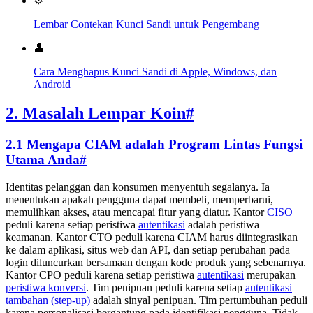
⚙️
Lembar Contekan Kunci Sandi untuk Pengembang
👤
Cara Menghapus Kunci Sandi di Apple, Windows, dan
Android
2. Masalah Lempar Koin
#
2.1 Mengapa CIAM adalah Program Lintas Fungsi
Utama Anda
#
Identitas pelanggan dan konsumen menyentuh segalanya. Ia
menentukan apakah pengguna dapat membeli, memperbarui,
memulihkan akses, atau mencapai fitur yang diatur. Kantor
CISO
peduli karena setiap peristiwa
autentikasi
adalah peristiwa
keamanan. Kantor CTO peduli karena CIAM harus diintegrasikan
ke dalam aplikasi, situs web dan API, dan setiap perubahan pada
login diluncurkan bersamaan dengan kode produk yang sebenarnya.
Kantor CPO peduli karena setiap peristiwa
autentikasi
merupakan
peristiwa konversi
. Tim penipuan peduli karena setiap
autentikasi
tambahan (step-up)
adalah sinyal penipuan. Tim pertumbuhan peduli
karena personalisasi bergantung pada identifikasi pengguna. Tidak