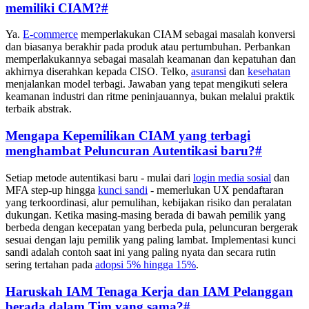
memiliki CIAM?
#
Ya.
E-commerce
memperlakukan CIAM sebagai masalah konversi
dan biasanya berakhir pada produk atau pertumbuhan. Perbankan
memperlakukannya sebagai masalah keamanan dan kepatuhan dan
akhirnya diserahkan kepada CISO. Telko,
asuransi
dan
kesehatan
menjalankan model terbagi. Jawaban yang tepat mengikuti selera
keamanan industri dan ritme peninjauannya, bukan melalui praktik
terbaik abstrak.
Mengapa Kepemilikan CIAM yang terbagi
menghambat Peluncuran Autentikasi baru?
#
Setiap metode autentikasi baru - mulai dari
login media sosial
dan
MFA step-up hingga
kunci sandi
- memerlukan UX pendaftaran
yang terkoordinasi, alur pemulihan, kebijakan risiko dan peralatan
dukungan. Ketika masing-masing berada di bawah pemilik yang
berbeda dengan kecepatan yang berbeda pula, peluncuran bergerak
sesuai dengan laju pemilik yang paling lambat. Implementasi kunci
sandi adalah contoh saat ini yang paling nyata dan secara rutin
sering tertahan pada
adopsi 5% hingga 15%
.
Haruskah IAM Tenaga Kerja dan IAM Pelanggan
berada dalam Tim yang sama?
#