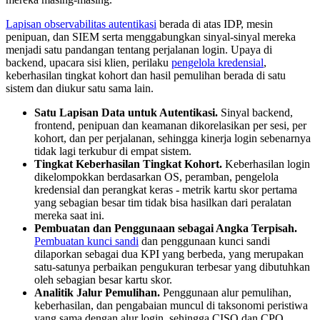
Lapisan observabilitas autentikasi
berada di atas IDP, mesin
penipuan, dan SIEM serta menggabungkan sinyal-sinyal mereka
menjadi satu pandangan tentang perjalanan login. Upaya di
backend, upacara sisi klien, perilaku
pengelola kredensial
,
keberhasilan tingkat kohort dan hasil pemulihan berada di satu
sistem dan diukur satu sama lain.
Satu Lapisan Data untuk Autentikasi.
Sinyal backend,
frontend, penipuan dan keamanan dikorelasikan per sesi, per
kohort, dan per perjalanan, sehingga kinerja login sebenarnya
tidak lagi terkubur di empat sistem.
Tingkat Keberhasilan Tingkat Kohort.
Keberhasilan login
dikelompokkan berdasarkan OS, peramban, pengelola
kredensial dan perangkat keras - metrik kartu skor pertama
yang sebagian besar tim tidak bisa hasilkan dari peralatan
mereka saat ini.
Pembuatan dan Penggunaan sebagai Angka Terpisah.
Pembuatan kunci sandi
dan penggunaan kunci sandi
dilaporkan sebagai dua KPI yang berbeda, yang merupakan
satu-satunya perbaikan pengukuran terbesar yang dibutuhkan
oleh sebagian besar kartu skor.
Analitik Jalur Pemulihan.
Penggunaan alur pemulihan,
keberhasilan, dan pengabaian muncul di taksonomi peristiwa
yang sama dengan alur login, sehingga CISO dan CPO