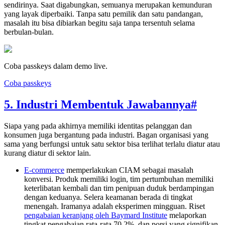
sendirinya. Saat digabungkan, semuanya merupakan kemunduran
yang layak diperbaiki. Tanpa satu pemilik dan satu pandangan,
masalah itu bisa dibiarkan begitu saja tanpa tersentuh selama
berbulan-bulan.
Coba passkeys dalam demo live.
Coba passkeys
5. Industri Membentuk Jawabannya
#
Siapa yang pada akhirnya memiliki identitas pelanggan dan
konsumen juga bergantung pada industri. Bagan organisasi yang
sama yang berfungsi untuk satu sektor bisa terlihat terlalu diatur atau
kurang diatur di sektor lain.
E-commerce
memperlakukan CIAM sebagai masalah
konversi. Produk memiliki login, tim pertumbuhan memiliki
keterlibatan kembali dan tim penipuan duduk berdampingan
dengan keduanya. Selera keamanan berada di tingkat
menengah. Iramanya adalah eksperimen mingguan. Riset
pengabaian keranjang oleh Baymard Institute
melaporkan
tingkat pengabaian rata-rata 70,2%, dan porsi yang signifikan