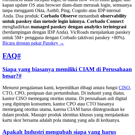
kapan update OS atau browser diam-diam merusak login, semuanya
tanpa mengganti Okta, Auth0, Ping, Cognito atau IDP internal
Anda. Dua produk:
Corbado Observe
menambah
observability
untuk passkey dan metode login lainnya.
Corbado Connect
menghadirkan
managed passkey dengan analytics terintegrasi
(berdampingan dengan IDP Anda). VicRoads menjalankan passkey
untuk 5M+ pengguna dengan Corbado (aktivasi passkey +80%).
Bicara dengan pakar Passkey
→
FAQ
#
Siapa yang biasanya memiliki CIAM di Perusahaan
besar?
#
Menurut pengalaman kami, kepemilikan dibagi antara fungsi
CISO
,
CTO, CPO, penipuan dan pertumbuhan. Di industri yang diatur,
kantor CISO memegang otoritas utama. Di perusahaan asli digital
yang dipimpin konsumen, kantor CPO atau CTO biasanya
memegang otoritas utama, karena CIAM harus diintegrasikan ke
dalam produk. Manajer produk identitas khusus yang menjalankan
kartu skor bersama adalah pola matang yang ada di keduanya.
Apakah Industri mengubah siapa yang harus