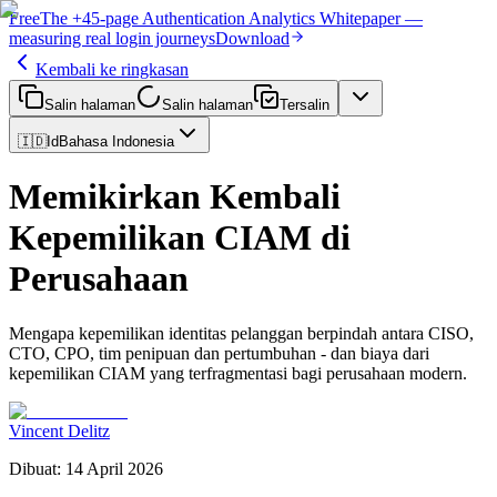
Free
The
+45-page
Authentication
Analytics Whitepaper
—
measuring real login journeys
Download
Kembali ke ringkasan
Salin halaman
Salin halaman
Tersalin
🇮🇩
Id
Bahasa Indonesia
Memikirkan Kembali
Kepemilikan CIAM di
Perusahaan
Mengapa kepemilikan identitas pelanggan berpindah antara CISO,
CTO, CPO, tim penipuan dan pertumbuhan - dan biaya dari
kepemilikan CIAM yang terfragmentasi bagi perusahaan modern.
Vincent Delitz
Dibuat
:
14 April 2026