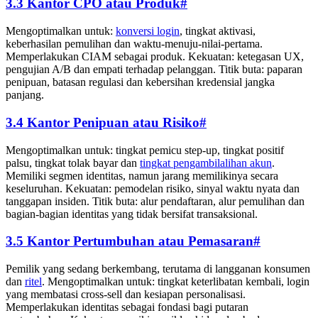
3.3 Kantor CPO atau Produk
#
Mengoptimalkan untuk:
konversi login
, tingkat aktivasi,
keberhasilan pemulihan dan waktu-menuju-nilai-pertama.
Memperlakukan CIAM sebagai produk. Kekuatan: ketegasan UX,
pengujian A/B dan empati terhadap pelanggan. Titik buta: paparan
penipuan, batasan regulasi dan kebersihan kredensial jangka
panjang.
3.4 Kantor Penipuan atau Risiko
#
Mengoptimalkan untuk: tingkat pemicu step-up, tingkat positif
palsu, tingkat tolak bayar dan
tingkat pengambilalihan akun
.
Memiliki segmen identitas, namun jarang memilikinya secara
keseluruhan. Kekuatan: pemodelan risiko, sinyal waktu nyata dan
tanggapan insiden. Titik buta: alur pendaftaran, alur pemulihan dan
bagian-bagian identitas yang tidak bersifat transaksional.
3.5 Kantor Pertumbuhan atau Pemasaran
#
Pemilik yang sedang berkembang, terutama di langganan konsumen
dan
ritel
. Mengoptimalkan untuk: tingkat keterlibatan kembali, login
yang membatasi cross-sell dan kesiapan personalisasi.
Memperlakukan identitas sebagai fondasi bagi putaran