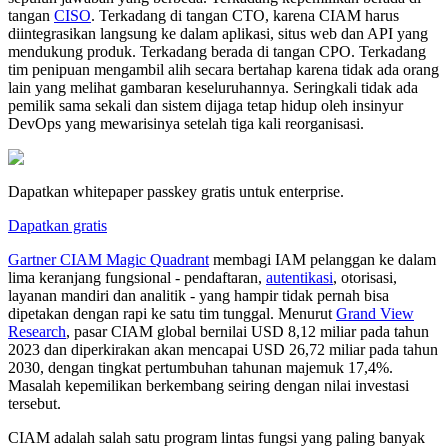
tangan
CISO
. Terkadang di tangan CTO, karena CIAM harus
diintegrasikan langsung ke dalam aplikasi, situs web dan API yang
mendukung produk. Terkadang berada di tangan CPO. Terkadang
tim penipuan mengambil alih secara bertahap karena tidak ada orang
lain yang melihat gambaran keseluruhannya. Seringkali tidak ada
pemilik sama sekali dan sistem dijaga tetap hidup oleh insinyur
DevOps yang mewarisinya setelah tiga kali reorganisasi.
Dapatkan whitepaper passkey gratis untuk enterprise.
Dapatkan gratis
Gartner CIAM Magic Quadrant
membagi IAM pelanggan ke dalam
lima keranjang fungsional - pendaftaran,
autentikasi
, otorisasi,
layanan mandiri dan analitik - yang hampir tidak pernah bisa
dipetakan dengan rapi ke satu tim tunggal. Menurut
Grand View
Research
, pasar CIAM global bernilai USD 8,12 miliar pada tahun
2023 dan diperkirakan akan mencapai USD 26,72 miliar pada tahun
2030, dengan tingkat pertumbuhan tahunan majemuk 17,4%.
Masalah kepemilikan berkembang seiring dengan nilai investasi
tersebut.
CIAM adalah salah satu program lintas fungsi yang paling banyak