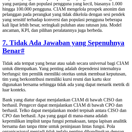
yang panjang dan populasi pengguna yang kecil, biasanya 1.000
hingga 100.000 pengguna. CIAM mengelola prospek anonim dan
pelanggan pada perangkat yang tidak dikelola dengan sesi pendek
yang sensitif terhadap konversi dan populasi pengguna beberapa
kali lipat lebih besar, seringkali puluhan atau ratusan juta. Model
ancaman, KPI, dan pilihan peralatannya juga berbeda.
7. Tidak Ada Jawaban yang Sepenuhnya
Benar
#
Tidak ada tempat yang benar atau salah secara universal bagi CIAM
untuk ditempatkan. Yang penting adalah dependensi internalnya
berfungsi: tim pemilik memiliki otoritas untuk membuat keputusan,
tim yang berkontribusi memiliki kursi resmi dan kartu skor
digunakan bersama sehingga tidak ada yang dapat menarik metrik di
luar konteks.
Bank yang diatur dapat menjalankan CIAM di bawah CISO dan
berhasil. Pengecer dapat menjalankan CIAM di bawah CPO dan
berhasil. Telko dapat menjalankan model terpisah antara CISO dan
CPO dan berhasil. Apa yang gagal di mana-mana adalah
kepemilikan implisit tanpa fungsi pemaksaan, tanpa lapisan analitik
bersama dan tanpa ritme untuk peninjauan lintas fungsi. Pola
organisasional menjadi tidak terlalu penting dibandingkan dengan