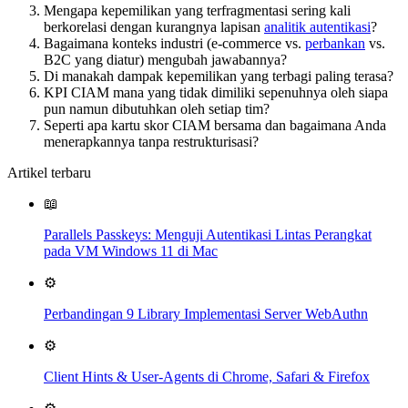
Mengapa kepemilikan yang terfragmentasi sering kali
berkorelasi dengan kurangnya lapisan
analitik autentikasi
?
Bagaimana konteks industri (e-commerce vs.
perbankan
vs.
B2C yang diatur) mengubah jawabannya?
Di manakah dampak kepemilikan yang terbagi paling terasa?
KPI CIAM mana yang tidak dimiliki sepenuhnya oleh siapa
pun namun dibutuhkan oleh setiap tim?
Seperti apa kartu skor CIAM bersama dan bagaimana Anda
menerapkannya tanpa restrukturisasi?
Artikel terbaru
📖
Parallels Passkeys: Menguji Autentikasi Lintas Perangkat
pada VM Windows 11 di Mac
⚙️
Perbandingan 9 Library Implementasi Server WebAuthn
⚙️
Client Hints & User-Agents di Chrome, Safari & Firefox