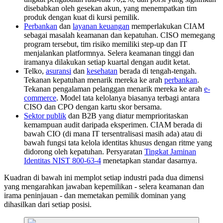
disebabkan oleh gesekan akun, yang menempatkan tim
produk dengan kuat di kursi pemilik.
Perbankan
dan
layanan keuangan
memperlakukan CIAM
sebagai masalah keamanan dan kepatuhan. CISO memegang
program tersebut, tim risiko memiliki step-up dan IT
menjalankan platformnya. Selera keamanan tinggi dan
iramanya dilakukan setiap kuartal dengan audit ketat.
Telko,
asuransi
dan
kesehatan
berada di tengah-tengah.
Tekanan kepatuhan menarik mereka ke arah
perbankan
.
Tekanan pengalaman pelanggan menarik mereka ke arah
e-
commerce
. Model tata kelolanya biasanya terbagi antara
CISO dan CPO dengan kartu skor bersama.
Sektor publik
dan B2B yang diatur memprioritaskan
kemampuan audit daripada eksperimen. CIAM berada di
bawah CIO (di mana IT tersentralisasi masih ada) atau di
bawah fungsi tata kelola identitas khusus dengan ritme yang
didorong oleh kepatuhan. Persyaratan
Tingkat Jaminan
Identitas NIST 800-63-4
menetapkan standar dasarnya.
Kuadran di bawah ini memplot setiap industri pada dua dimensi
yang mengarahkan jawaban kepemilikan - selera keamanan dan
irama peninjauan - dan memetakan pemilik dominan yang
dihasilkan dari setiap posisi.