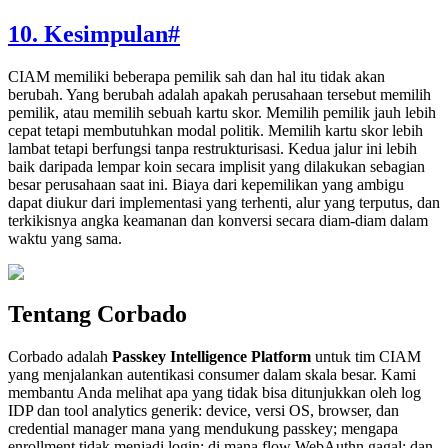
10. Kesimpulan
#
CIAM memiliki beberapa pemilik sah dan hal itu tidak akan
berubah. Yang berubah adalah apakah perusahaan tersebut memilih
pemilik, atau memilih sebuah kartu skor. Memilih pemilik jauh lebih
cepat tetapi membutuhkan modal politik. Memilih kartu skor lebih
lambat tetapi berfungsi tanpa restrukturisasi. Kedua jalur ini lebih
baik daripada lempar koin secara implisit yang dilakukan sebagian
besar perusahaan saat ini. Biaya dari kepemilikan yang ambigu
dapat diukur dari implementasi yang terhenti, alur yang terputus, dan
terkikisnya angka keamanan dan konversi secara diam-diam dalam
waktu yang sama.
Tentang Corbado
Corbado adalah
Passkey Intelligence Platform
untuk tim CIAM
yang menjalankan autentikasi consumer dalam skala besar. Kami
membantu Anda melihat apa yang tidak bisa ditunjukkan oleh log
IDP dan tool analytics generik: device, versi OS, browser, dan
credential manager mana yang mendukung passkey; mengapa
enrollment tidak menjadi login; di mana flow WebAuthn gagal; dan