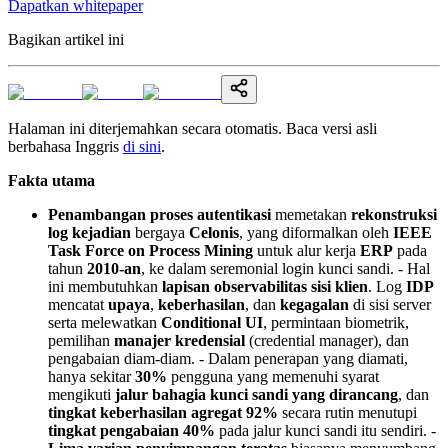
Dapatkan whitepaper
Bagikan artikel ini
Halaman ini diterjemahkan secara otomatis. Baca versi asli
berbahasa Inggris
di sini
.
Fakta utama
Penambangan proses autentikasi
memetakan
rekonstruksi
log kejadian
bergaya
Celonis
, yang diformalkan oleh
IEEE
Task Force on Process Mining
untuk alur kerja
ERP
pada
tahun
2010-an
, ke dalam seremonial login kunci sandi. - Hal
ini membutuhkan
lapisan observabilitas sisi klien
. Log
IDP
mencatat
upaya
,
keberhasilan
, dan
kegagalan
di sisi server
serta melewatkan
Conditional UI
, permintaan biometrik,
pemilihan
manajer kredensial
(credential manager), dan
pengabaian diam-diam. - Dalam penerapan yang diamati,
hanya sekitar
30%
pengguna yang memenuhi syarat
mengikuti
jalur bahagia kunci sandi yang dirancang
, dan
tingkat keberhasilan agregat 92%
secara rutin menutupi
tingkat pengabaian 40%
pada jalur kunci sandi itu sendiri. -