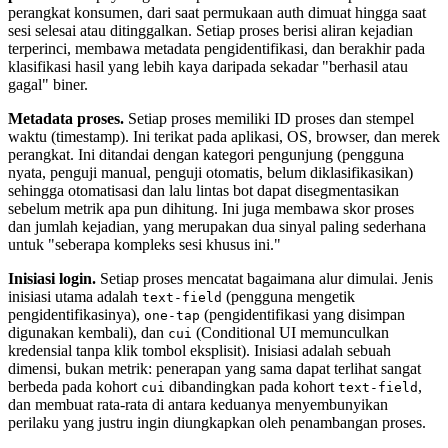
perangkat konsumen, dari saat permukaan auth dimuat hingga saat
sesi selesai atau ditinggalkan. Setiap proses berisi aliran kejadian
terperinci, membawa metadata pengidentifikasi, dan berakhir pada
klasifikasi hasil yang lebih kaya daripada sekadar "berhasil atau
gagal" biner.
Metadata proses.
Setiap proses memiliki ID proses dan stempel
waktu (timestamp). Ini terikat pada aplikasi, OS, browser, dan merek
perangkat. Ini ditandai dengan kategori pengunjung (pengguna
nyata, penguji manual, penguji otomatis, belum diklasifikasikan)
sehingga otomatisasi dan lalu lintas bot dapat disegmentasikan
sebelum metrik apa pun dihitung. Ini juga membawa skor proses
dan jumlah kejadian, yang merupakan dua sinyal paling sederhana
untuk "seberapa kompleks sesi khusus ini."
Inisiasi login.
Setiap proses mencatat bagaimana alur dimulai. Jenis
inisiasi utama adalah
(pengguna mengetik
text-field
pengidentifikasinya),
(pengidentifikasi yang disimpan
one-tap
digunakan kembali), dan
(Conditional UI memunculkan
cui
kredensial tanpa klik tombol eksplisit). Inisiasi adalah sebuah
dimensi, bukan metrik: penerapan yang sama dapat terlihat sangat
berbeda pada kohort
dibandingkan pada kohort
,
cui
text-field
dan membuat rata-rata di antara keduanya menyembunyikan
perilaku yang justru ingin diungkapkan oleh penambangan proses.