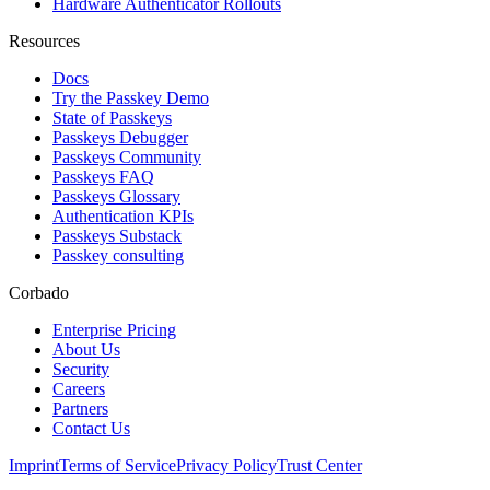
Hardware Authenticator Rollouts
Resources
Docs
Try the Passkey Demo
State of Passkeys
Passkeys Debugger
Passkeys Community
Passkeys FAQ
Passkeys Glossary
Authentication KPIs
Passkeys Substack
Passkey consulting
Corbado
Enterprise Pricing
About Us
Security
Careers
Partners
Contact Us
Imprint
Terms of Service
Privacy Policy
Trust Center