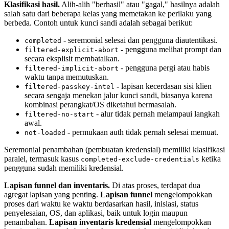
Klasifikasi hasil.
Alih-alih "berhasil" atau "gagal," hasilnya adalah
salah satu dari beberapa kelas yang memetakan ke perilaku yang
berbeda. Contoh untuk kunci sandi adalah sebagai berikut:
- seremonial selesai dan pengguna diautentikasi.
completed
- pengguna melihat prompt dan
filtered-explicit-abort
secara eksplisit membatalkan.
- pengguna pergi atau habis
filtered-implicit-abort
waktu tanpa memutuskan.
- lapisan kecerdasan sisi klien
filtered-passkey-intel
secara sengaja menekan jalur kunci sandi, biasanya karena
kombinasi perangkat/OS diketahui bermasalah.
- alur tidak pernah melampaui langkah
filtered-no-start
awal.
- permukaan auth tidak pernah selesai memuat.
not-loaded
Seremonial penambahan (pembuatan kredensial) memiliki klasifikasi
paralel, termasuk kasus
ketika
completed-exclude-credentials
pengguna sudah memiliki kredensial.
Lapisan funnel dan inventaris.
Di atas proses, terdapat dua
agregat lapisan yang penting.
Lapisan funnel
mengelompokkan
proses dari waktu ke waktu berdasarkan hasil, inisiasi, status
penyelesaian, OS, dan aplikasi, baik untuk login maupun
penambahan.
Lapisan inventaris kredensial
mengelompokkan