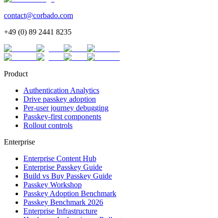
contact@corbado.com
+49 (0) 89 2441 8235
Product
Authentication Analytics
Drive passkey adoption
Per-user journey debugging
Passkey-first components
Rollout controls
Enterprise
Enterprise Content Hub
Enterprise Passkey Guide
Build vs Buy Passkey Guide
Passkey Workshop
Passkey Adoption Benchmark
Passkey Benchmark 2026
Enterprise Infrastructure