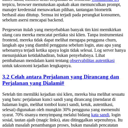
terpicu, browser memutuskan apakah akan memunculkan prompt,
manajer kredensial menawarkan pilihan, tantangan biometrik
berhasil atau ditutup. Semua ini terjadi pada perangkat konsumen,
sebelum asersi mencapai backend.
Pergeseran itulah yang menyebabkan banyak tim kini memikirkan
ulang cara mereka mencatat perilaku sisi klien. Tanpa instrumentasi
frontend, mereka tidak dapat melihat mengapa pengguna churn,
langkah apa yang diambil pengguna sebelum login, atau apa yang
sebenarnya terjadi ketika upaya login tidak selesai. Log server hanya
menunjukkan ketidakhadiran, bukan penyebabnya. Lihat
pembahasan mendalam kami tentang
observabilitas autentikasi
untuk taksonomi kejadian lengkapnya.
3.2 Celah antara Perjalanan yang Dirancang dan
Perjalanan yang Dialami
#
Setelah tim memiliki kejadian sisi klien, mereka bisa melihat sesuatu
yang baru: perjalanan kunci sandi yang dirancang (mendarat di
halaman login, melihat tombol kunci sandi, ketuk, autentikasi,
selesai) digunakan oleh mungkin 30% pengguna yang memenuhi
syarat. 70% sisanya menyimpang melalui bidang
kata sandi
, login
sosial, tautan ajaib (magic links), atau ditinggalkan sepenuhnya. Itu
adalah masalah penambangan proses, bukan masalah pencatatan