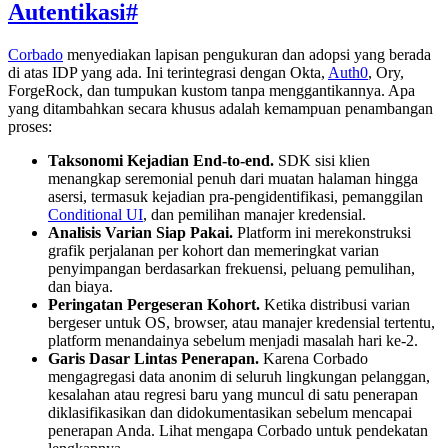
Autentikasi
#
Corbado
menyediakan lapisan pengukuran dan adopsi yang berada
di atas IDP yang ada. Ini terintegrasi dengan Okta,
Auth0
, Ory,
ForgeRock, dan tumpukan kustom tanpa menggantikannya. Apa
yang ditambahkan secara khusus adalah kemampuan penambangan
proses:
Taksonomi Kejadian End-to-end.
SDK sisi klien
menangkap seremonial penuh dari muatan halaman hingga
asersi, termasuk kejadian pra-pengidentifikasi, pemanggilan
Conditional UI
, dan pemilihan manajer kredensial.
Analisis Varian Siap Pakai.
Platform ini merekonstruksi
grafik perjalanan per kohort dan memeringkat varian
penyimpangan berdasarkan frekuensi, peluang pemulihan,
dan biaya.
Peringatan Pergeseran Kohort.
Ketika distribusi varian
bergeser untuk OS, browser, atau manajer kredensial tertentu,
platform menandainya sebelum menjadi masalah hari ke-2.
Garis Dasar Lintas Penerapan.
Karena Corbado
mengagregasi data anonim di seluruh lingkungan pelanggan,
kesalahan atau regresi baru yang muncul di satu penerapan
diklasifikasikan dan didokumentasikan sebelum mencapai
penerapan Anda. Lihat mengapa Corbado untuk pendekatan