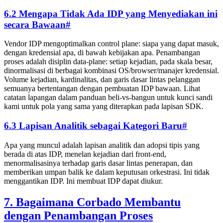
6.2 Mengapa Tidak Ada IDP yang Menyediakan ini
secara Bawaan
#
Vendor IDP mengoptimalkan control plane: siapa yang dapat masuk,
dengan kredensial apa, di bawah kebijakan apa. Penambangan
proses adalah disiplin data-plane: setiap kejadian, pada skala besar,
dinormalisasi di berbagai kombinasi OS/browser/manajer kredensial.
Volume kejadian, kardinalitas, dan garis dasar lintas pelanggan
semuanya bertentangan dengan pembuatan IDP bawaan. Lihat
catatan lapangan dalam panduan beli-vs-bangun untuk kunci sandi
kami untuk pola yang sama yang diterapkan pada lapisan SDK.
6.3 Lapisan Analitik sebagai Kategori Baru
#
Apa yang muncul adalah lapisan analitik dan adopsi tipis yang
berada di atas IDP, menelan kejadian dari front-end,
menormalisasinya terhadap garis dasar lintas penerapan, dan
memberikan umpan balik ke dalam keputusan orkestrasi. Ini tidak
menggantikan IDP. Ini membuat IDP dapat diukur.
7. Bagaimana Corbado Membantu
dengan Penambangan Proses