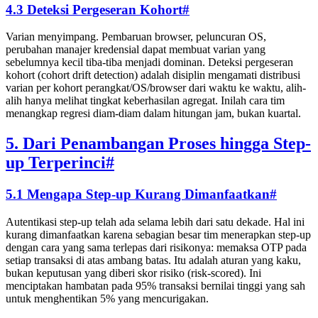
4.3 Deteksi Pergeseran Kohort
#
Varian menyimpang. Pembaruan browser, peluncuran OS,
perubahan manajer kredensial dapat membuat varian yang
sebelumnya kecil tiba-tiba menjadi dominan. Deteksi pergeseran
kohort (cohort drift detection) adalah disiplin mengamati distribusi
varian per kohort perangkat/OS/browser dari waktu ke waktu, alih-
alih hanya melihat tingkat keberhasilan agregat. Inilah cara tim
menangkap regresi diam-diam dalam hitungan jam, bukan kuartal.
5. Dari Penambangan Proses hingga Step-
up Terperinci
#
5.1 Mengapa Step-up Kurang Dimanfaatkan
#
Autentikasi step-up telah ada selama lebih dari satu dekade. Hal ini
kurang dimanfaatkan karena sebagian besar tim menerapkan step-up
dengan cara yang sama terlepas dari risikonya: memaksa OTP pada
setiap transaksi di atas ambang batas. Itu adalah aturan yang kaku,
bukan keputusan yang diberi skor risiko (risk-scored). Ini
menciptakan hambatan pada 95% transaksi bernilai tinggi yang sah
untuk menghentikan 5% yang mencurigakan.