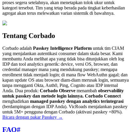
proses segera setelahnya, akan menetapkan tolok ukur untuk
kategori tersebut. Tim yang tetap berada pada tingkat keberhasilan
agregat akan terus melewatkan varian sistemik di bawahnya.
Tentang Corbado
Corbado adalah
Passkey Intelligence Platform
untuk tim CIAM
yang menjalankan autentikasi consumer dalam skala besar. Kami
membantu Anda melihat apa yang tidak bisa ditunjukkan oleh log
IDP dan tool analytics generik: device, versi OS, browser, dan
credential manager mana yang mendukung passkey; mengapa
enrollment tidak menjadi login; di mana flow WebAuthn gagal; dan
kapan update OS atau browser diam-diam merusak login, semuanya
tanpa mengganti Okta, Auth0, Ping, Cognito atau IDP internal
Anda. Dua produk:
Corbado Observe
menambah
observability
untuk passkey dan metode login lainnya.
Corbado Connect
menghadirkan
managed passkey dengan analytics terintegrasi
(berdampingan dengan IDP Anda). VicRoads menjalankan passkey
untuk 5M+ pengguna dengan Corbado (aktivasi passkey +80%).
Bicara dengan pakar Passkey
→
FAQ
#