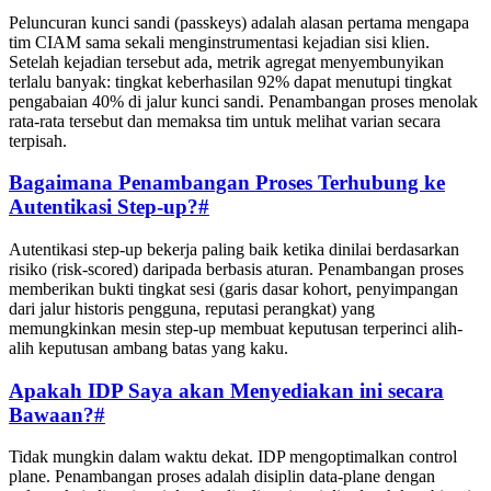
Peluncuran kunci sandi (passkeys) adalah alasan pertama mengapa
tim CIAM sama sekali menginstrumentasi kejadian sisi klien.
Setelah kejadian tersebut ada, metrik agregat menyembunyikan
terlalu banyak: tingkat keberhasilan 92% dapat menutupi tingkat
pengabaian 40% di jalur kunci sandi. Penambangan proses menolak
rata-rata tersebut dan memaksa tim untuk melihat varian secara
terpisah.
Bagaimana Penambangan Proses Terhubung ke
Autentikasi Step-up?
#
Autentikasi step-up bekerja paling baik ketika dinilai berdasarkan
risiko (risk-scored) daripada berbasis aturan. Penambangan proses
memberikan bukti tingkat sesi (garis dasar kohort, penyimpangan
dari jalur historis pengguna, reputasi perangkat) yang
memungkinkan mesin step-up membuat keputusan terperinci alih-
alih keputusan ambang batas yang kaku.
Apakah IDP Saya akan Menyediakan ini secara
Bawaan?
#
Tidak mungkin dalam waktu dekat. IDP mengoptimalkan control
plane. Penambangan proses adalah disiplin data-plane dengan