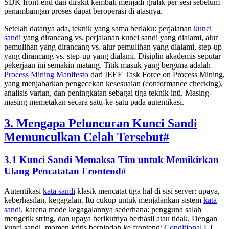
SDK front-end dan dirakit kembali menjadi grafik per sesi sebelum
penambangan proses dapat beroperasi di atasnya.
Setelah datanya ada, teknik yang sama berlaku: perjalanan
kunci
sandi
yang dirancang vs. perjalanan kunci sandi yang dialami, alur
pemulihan yang dirancang vs. alur pemulihan yang dialami, step-up
yang dirancang vs. step-up yang dialami. Disiplin akademis seputar
pekerjaan ini semakin matang. Titik masuk yang berguna adalah
Process Mining Manifesto
dari IEEE Task Force on Process Mining,
yang menjabarkan pengecekan kesesuaian (conformance checking),
analisis varian, dan peningkatan sebagai tiga teknik inti. Masing-
masing memetakan secara satu-ke-satu pada autentikasi.
3. Mengapa Peluncuran Kunci Sandi
Memunculkan Celah Tersebut
#
3.1 Kunci Sandi Memaksa Tim untuk Memikirkan
Ulang Pencatatan Frontend
#
Autentikasi
kata sandi
klasik mencatat tiga hal di sisi server: upaya,
keberhasilan, kegagalan. Itu cukup untuk menjalankan sistem
kata
sandi
, karena mode kegagalannya sederhana: pengguna salah
mengetik string, dan upaya berikutnya berhasil atau tidak. Dengan
kunci sandi, momen kritis berpindah ke frontend:
Conditional UI