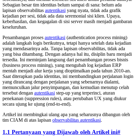
Sebagian besar tim identitas belum sampai di sana: belum ada
lapisan observabilitas
autentikasi
yang nyata, tidak ada grafik
kejadian per sesi, tidak ada data seremonial sisi klien. Upaya,
keberhasilan, dan kegagalan di sisi server masih menjadi gambaran
keseluruhan.
Penambangan proses
autentikasi
(authentication process mining)
adalah langkah logis berikutnya, tetapi hanya setelah data kejadian
yang mendasarinya ada. Tanpa lapisan observabilitas, tidak ada
yang bisa ditambang. Dengan adanya hal itu, disiplin baru menjadi
tersedia. Ini meminjam langsung dari penambangan proses bisnis
(business process mining), yang mengubah log kejadian ERP
mentah menjadi alur kerja yang dioptimalkan pada tahun 2010-an.
Saat diterapkan pada identitas, ini membandingkan perjalanan login
yang dirancang dengan perjalanan yang sebenarnya dialami,
memunculkan jalur penyimpangan, dan kemudian menutup celah
tersebut dengan
autentikasi
step-up yang terperinci, aturan
penekanan (suppression rules), atau perubahan UX yang diukur
secara ujung ke ujung (end-to-end).
Artikel ini membingkai ulang apa yang seharusnya dibangun oleh
tim CIAM di atas lapisan
observabilitas autentikasi
.
1.1 Pertanyaan yang Dijawab oleh Artikel ini
#