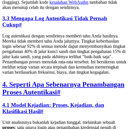
(logging). Sejumlah kode
kesalahan WebAuthn
tambahan tidak
akan menutup celah itu dengan sendirinya.
3.3 Mengapa Log Autentikasi Tidak Pernah
Cukup
#
Log autentikasi dengan sendirinya memberi tahu Anda hasilnya.
Mereka tidak memberi tahu Anda jalurnya. Tingkat keberhasilan
login sebesar 92% di semua metode dapat menyembunyikan tingkat
pengabaian 40% di jalur kunci sandi dan tingkat pengabaian 15% di
jalur kata sandi, yang pada akhirnya terlihat "baik-baik saja".
Penambangan proses menolak rata-rata tersebut. Ini bersikeras untuk
melihat setiap varian secara terpisah dan kemudian memeringkat
varian berdasarkan frekuensi, biaya, dan tingkat kegagalan.
4. Seperti Apa Sebenarnya Penambangan
Proses Autentikasi
#
4.1 Model Kejadian: Proses, Kejadian, dan
Klasifikasi Hasil
#
Unit analisisnya bukanlah kejadian tunggal, melainkan sebuah
proses
: satu upaya login atau penambahan kredensial penuh di