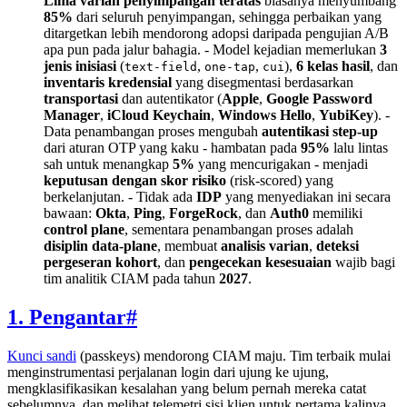
Lima varian penyimpangan teratas
biasanya menyumbang
85%
dari seluruh penyimpangan, sehingga perbaikan yang
ditargetkan lebih mendorong adopsi daripada pengujian A/B
apa pun pada jalur bahagia. - Model kejadian memerlukan
3
jenis inisiasi
(
,
,
),
6 kelas hasil
, dan
text-field
one-tap
cui
inventaris kredensial
yang disegmentasi berdasarkan
transportasi
dan autentikator (
Apple
,
Google Password
Manager
,
iCloud Keychain
,
Windows Hello
,
YubiKey
). -
Data penambangan proses mengubah
autentikasi step-up
dari aturan OTP yang kaku - hambatan pada
95%
lalu lintas
sah untuk menangkap
5%
yang mencurigakan - menjadi
keputusan dengan skor risiko
(risk-scored) yang
berkelanjutan. - Tidak ada
IDP
yang menyediakan ini secara
bawaan:
Okta
,
Ping
,
ForgeRock
, dan
Auth0
memiliki
control plane
, sementara penambangan proses adalah
disiplin data-plane
, membuat
analisis varian
,
deteksi
pergeseran kohort
, dan
pengecekan kesesuaian
wajib bagi
tim analitik CIAM pada tahun
2027
.
1. Pengantar
#
Kunci sandi
(passkeys) mendorong CIAM maju. Tim terbaik mulai
menginstrumentasi perjalanan login dari ujung ke ujung,
mengklasifikasikan kesalahan yang belum pernah mereka catat
sebelumnya, dan melihat telemetri sisi klien untuk pertama kalinya.