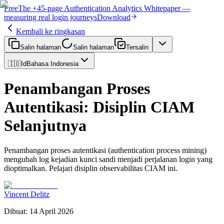
Free
The
+45-page
Authentication
Analytics Whitepaper
—
measuring real login journeys
Download
Kembali ke ringkasan
Salin halaman
Salin halaman
Tersalin
🇮🇩
Id
Bahasa Indonesia
Penambangan Proses
Autentikasi: Disiplin CIAM
Selanjutnya
Penambangan proses autentikasi (authentication process mining)
mengubah log kejadian kunci sandi menjadi perjalanan login yang
dioptimalkan. Pelajari disiplin observabilitas CIAM ini.
Vincent Delitz
Dibuat
:
14 April 2026