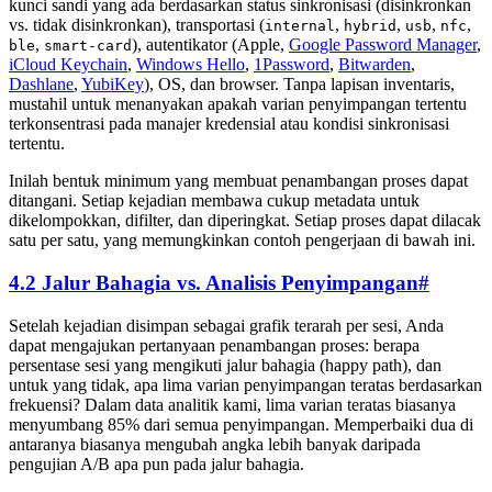
kunci sandi yang ada berdasarkan status sinkronisasi (disinkronkan
vs. tidak disinkronkan), transportasi (
,
,
,
,
internal
hybrid
usb
nfc
,
), autentikator (Apple,
Google Password Manager
,
ble
smart-card
iCloud Keychain
,
Windows Hello
,
1Password
,
Bitwarden
,
Dashlane
,
YubiKey
), OS, dan browser. Tanpa lapisan inventaris,
mustahil untuk menanyakan apakah varian penyimpangan tertentu
terkonsentrasi pada manajer kredensial atau kondisi sinkronisasi
tertentu.
Inilah bentuk minimum yang membuat penambangan proses dapat
ditangani. Setiap kejadian membawa cukup metadata untuk
dikelompokkan, difilter, dan diperingkat. Setiap proses dapat dilacak
satu per satu, yang memungkinkan contoh pengerjaan di bawah ini.
4.2 Jalur Bahagia vs. Analisis Penyimpangan
#
Setelah kejadian disimpan sebagai grafik terarah per sesi, Anda
dapat mengajukan pertanyaan penambangan proses: berapa
persentase sesi yang mengikuti jalur bahagia (happy path), dan
untuk yang tidak, apa lima varian penyimpangan teratas berdasarkan
frekuensi? Dalam data analitik kami, lima varian teratas biasanya
menyumbang 85% dari semua penyimpangan. Memperbaiki dua di
antaranya biasanya mengubah angka lebih banyak daripada
pengujian A/B apa pun pada jalur bahagia.