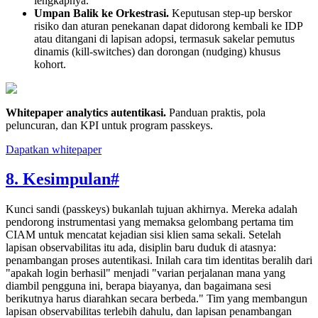
lengkapnya.
Umpan Balik ke Orkestrasi.
Keputusan step-up berskor
risiko dan aturan penekanan dapat didorong kembali ke IDP
atau ditangani di lapisan adopsi, termasuk sakelar pemutus
dinamis (kill-switches) dan dorongan (nudging) khusus
kohort.
Whitepaper analytics autentikasi
.
Panduan praktis, pola
peluncuran, dan KPI untuk program passkeys.
Dapatkan whitepaper
8. Kesimpulan
#
Kunci sandi (passkeys) bukanlah tujuan akhirnya. Mereka adalah
pendorong instrumentasi yang memaksa gelombang pertama tim
CIAM untuk mencatat kejadian sisi klien sama sekali. Setelah
lapisan observabilitas itu ada, disiplin baru duduk di atasnya:
penambangan proses autentikasi. Inilah cara tim identitas beralih dari
"apakah login berhasil" menjadi "varian perjalanan mana yang
diambil pengguna ini, berapa biayanya, dan bagaimana sesi
berikutnya harus diarahkan secara berbeda." Tim yang membangun
lapisan observabilitas terlebih dahulu, dan lapisan penambangan