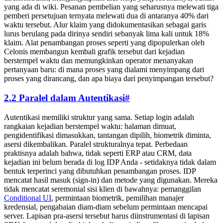
yang ada di wiki. Pesanan pembelian yang seharusnya melewati tiga
pemberi persetujuan ternyata melewati dua di antaranya 40% dari
waktu tersebut. Alur klaim yang didokumentasikan sebagai garis
lurus berulang pada dirinya sendiri sebanyak lima kali untuk 18%
klaim. Alat penambangan proses seperti yang dipopulerkan oleh
Celonis membangun kembali grafik tersebut dari kejadian
berstempel waktu dan memungkinkan operator menanyakan
pertanyaan baru: di mana proses yang dialami menyimpang dari
proses yang dirancang, dan apa biaya dari penyimpangan tersebut?
2.2 Paralel dalam Autentikasi
#
Autentikasi memiliki struktur yang sama. Setiap login adalah
rangkaian kejadian berstempel waktu: halaman dimuat,
pengidentifikasi dimasukkan, tantangan dipilih, biometrik diminta,
asersi dikembalikan. Paralel strukturalnya tepat. Perbedaan
praktisnya adalah bahwa, tidak seperti ERP atau CRM, data
kejadian ini belum berada di log IDP Anda - setidaknya tidak dalam
bentuk terperinci yang dibutuhkan penambangan proses. IDP
mencatat hasil masuk (sign-in) dan metode yang digunakan. Mereka
tidak mencatat seremonial sisi klien di bawahnya: pemanggilan
Conditional UI
, permintaan biometrik, pemilihan manajer
kredensial, pengabaian diam-diam sebelum permintaan mencapai
server. Lapisan pra-asersi tersebut harus diinstrumentasi di lapisan