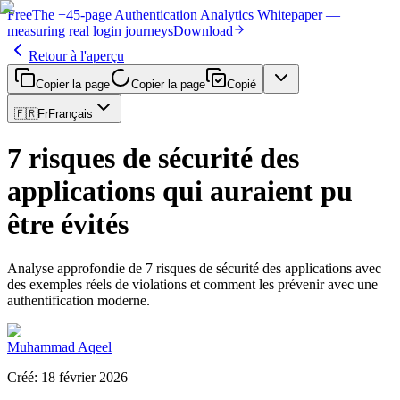
Free
The
+45-page
Authentication
Analytics Whitepaper
—
measuring real login journeys
Download
Retour à l'aperçu
Copier la page
Copier la page
Copié
🇫🇷
Fr
Français
7 risques de sécurité des
applications qui auraient pu
être évités
Analyse approfondie de 7 risques de sécurité des applications avec
des exemples réels de violations et comment les prévenir avec une
authentification moderne.
Muhammad Aqeel
Créé
:
18 février 2026