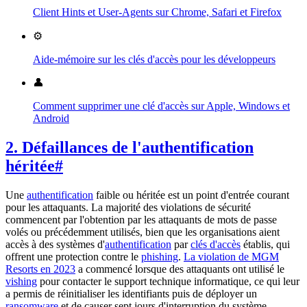
Client Hints et User-Agents sur Chrome, Safari et Firefox
⚙️
Aide-mémoire sur les clés d'accès pour les développeurs
👤
Comment supprimer une clé d'accès sur Apple, Windows et
Android
2. Défaillances de l'authentification
héritée
#
Une
authentification
faible ou héritée est un point d'entrée courant
pour les attaquants. La majorité des violations de sécurité
commencent par l'obtention par les attaquants de mots de passe
volés ou précédemment utilisés, bien que les organisations aient
accès à des systèmes d'
authentification
par
clés d'accès
établis, qui
offrent une protection contre le
phishing
.
La violation de MGM
Resorts en 2023
a commencé lorsque des attaquants ont utilisé le
vishing
pour contacter le support technique informatique, ce qui leur
a permis de réinitialiser les identifiants puis de déployer un
ransomware
et de causer sept jours d'interruption du système.