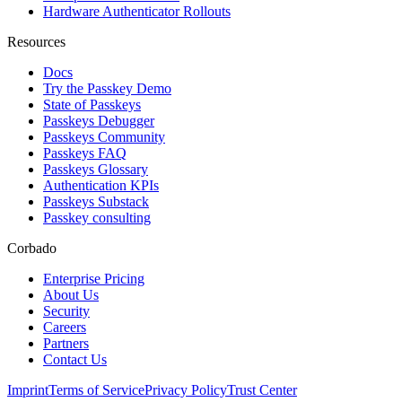
Hardware Authenticator Rollouts
Resources
Docs
Try the Passkey Demo
State of Passkeys
Passkeys Debugger
Passkeys Community
Passkeys FAQ
Passkeys Glossary
Authentication KPIs
Passkeys Substack
Passkey consulting
Corbado
Enterprise Pricing
About Us
Security
Careers
Partners
Contact Us
Imprint
Terms of Service
Privacy Policy
Trust Center