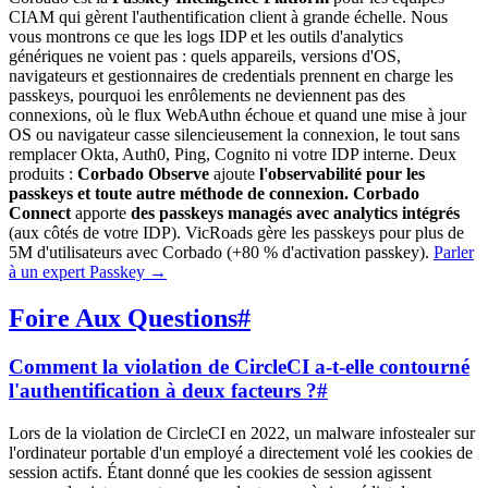
CIAM qui gèrent l'authentification client à grande échelle. Nous
vous montrons ce que les logs IDP et les outils d'analytics
génériques ne voient pas : quels appareils, versions d'OS,
navigateurs et gestionnaires de credentials prennent en charge les
passkeys, pourquoi les enrôlements ne deviennent pas des
connexions, où le flux WebAuthn échoue et quand une mise à jour
OS ou navigateur casse silencieusement la connexion, le tout sans
remplacer Okta, Auth0, Ping, Cognito ni votre IDP interne. Deux
produits :
Corbado Observe
ajoute
l'observabilité pour les
passkeys et toute autre méthode de connexion.
Corbado
Connect
apporte
des passkeys managés avec analytics intégrés
(aux côtés de votre IDP). VicRoads gère les passkeys pour plus de
5M d'utilisateurs avec Corbado (+80 % d'activation passkey).
Parler
à un expert Passkey
→
Foire Aux Questions
#
Comment la violation de CircleCI a-t-elle contourné
l'authentification à deux facteurs ?
#
Lors de la violation de CircleCI en 2022, un malware infostealer sur
l'ordinateur portable d'un employé a directement volé les cookies de
session actifs. Étant donné que les cookies de session agissent