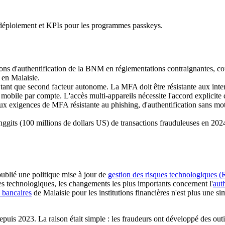
 déploiement et KPIs pour les programmes passkeys.
ns d'authentification de la BNM en réglementations contraignantes, couv
 en Malaisie.
nt que second facteur autonome. La MFA doit être résistante aux interce
 mobile par compte. L'accès multi-appareils nécessite l'accord explicite 
igences de MFA résistante au phishing, d'authentification sans mot de p
ggits (100 millions de dollars US) de transactions frauduleuses en 2024,
blié une politique mise à jour de
gestion des risques technologiques 
es technologiques, les changements les plus importants concernent l'
aut
s bancaires
de Malaisie pour les institutions financières n'est plus une
s 2023. La raison était simple : les fraudeurs ont développé des outils