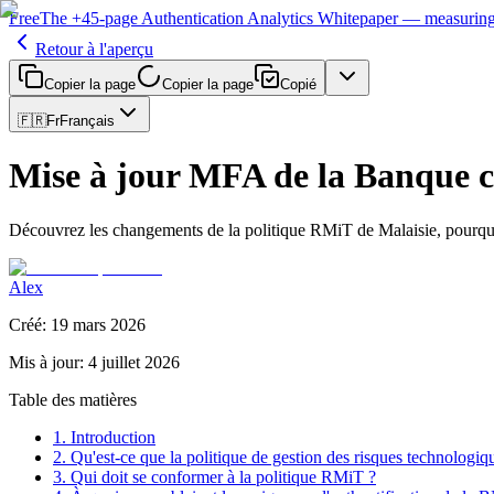
Free
The
+45-page
Authentication
Analytics Whitepaper
— measuring 
Retour à l'aperçu
Copier la page
Copier la page
Copié
🇫🇷
Fr
Français
Mise à jour MFA de la Banque 
Découvrez les changements de la politique RMiT de Malaisie, pourquoi
Alex
Créé
:
19 mars 2026
Mis à jour
:
4 juillet 2026
Table des matières
1. Introduction
2. Qu'est-ce que la politique de gestion des risques technolo
3. Qui doit se conformer à la politique RMiT ?