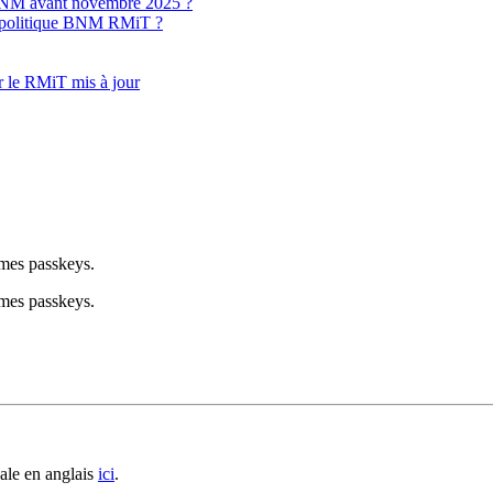
a BNM avant novembre 2025 ?
la politique BNM RMiT ?
er le RMiT mis à jour
mmes passkeys.
mmes passkeys.
ale en anglais
ici
.