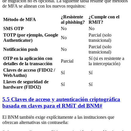
de migración no es opcional. La siguiente tabla resume qué métodos
de MFA se alinean con los nuevos requisitos:
¿Resistente
¿Cumple con el
Método de MFA
al phishing?
RMiT?
SMS OTP
No
No
TOTP (por ejemplo, Google
Parcial (solo
No
Authenticator)
transicional)
Parcial (solo
Notificación push
No
transicional)
OTP en la aplicación con
Sí (si es resistente a
Parcial
detalles de la transacción
la interceptación)
Claves de acceso (FIDO2 /
Sí
Sí
WebAuthn)
Llaves de seguridad de
Sí
Sí
hardware (FIDO2)
5.5 Claves de acceso y autenticación criptográfica
basada en claves para el RMiT del BNM
#
El BNM también exige explícitamente a las instituciones que
ofrezcan alternativas sin contraseña: