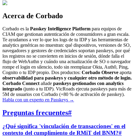
Acerca de Corbado
Corbado es la
Passkey Intelligence Platform
para equipos de
CIAM que gestionan autenticación de consumidores a gran escala.
Te ayudamos a ver lo que los logs de tu IDP y las herramientas de
analytics genéricas no muestran: qué dispositivos, versiones de SO,
navegadores y gestores de credenciales soportan passkeys, por qué
los registros no se convierten en inicios de sesión, dónde falla el
flujo de WebAuthn y cuándo una actualización de SO o navegador
rompe el login en silencio, todo sin reemplazar Okta, Auth0, Ping,
Cognito o tu IDP propio. Dos productos:
Corbado Observe
aporta
observabilidad para passkeys y cualquier otro método de login.
Corbado Connect
añade
passkeys gestionados con analytics
integrado
(junto a tu IDP). VicRoads ejecuta passkeys para más de
5M de usuarios con Corbado (+80 % de activación de passkey).
Habla con un experto en Passkeys
→
Preguntas frecuentes
#
¿Qué significa 'vinculación de transacciones' en el
contexto del cumplimiento de RMiT del BNM?
#