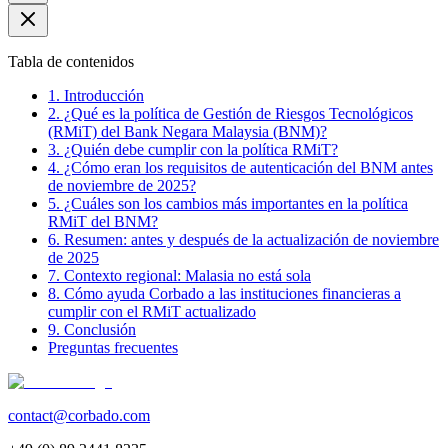
Tabla de contenidos
1. Introducción
2. ¿Qué es la política de Gestión de Riesgos Tecnológicos
(RMiT) del Bank Negara Malaysia (BNM)?
3. ¿Quién debe cumplir con la política RMiT?
4. ¿Cómo eran los requisitos de autenticación del BNM antes
de noviembre de 2025?
5. ¿Cuáles son los cambios más importantes en la política
RMiT del BNM?
6. Resumen: antes y después de la actualización de noviembre
de 2025
7. Contexto regional: Malasia no está sola
8. Cómo ayuda Corbado a las instituciones financieras a
cumplir con el RMiT actualizado
9. Conclusión
Preguntas frecuentes
contact@corbado.com