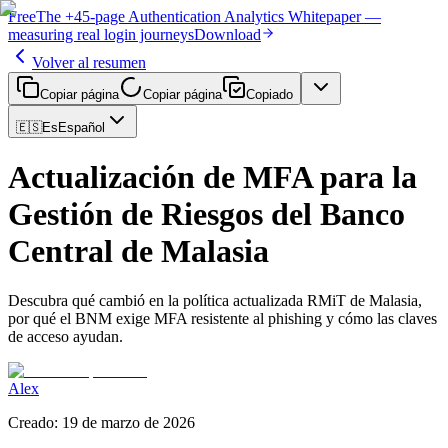
Free
The
+45-page
Authentication
Analytics Whitepaper
—
measuring real login journeys
Download
Volver al resumen
Copiar página
Copiar página
Copiado
🇪🇸
Es
Español
Actualización de MFA para la
Gestión de Riesgos del Banco
Central de Malasia
Descubra qué cambió en la política actualizada RMiT de Malasia,
por qué el BNM exige MFA resistente al phishing y cómo las claves
de acceso ayudan.
Alex
Creado
:
19 de marzo de 2026