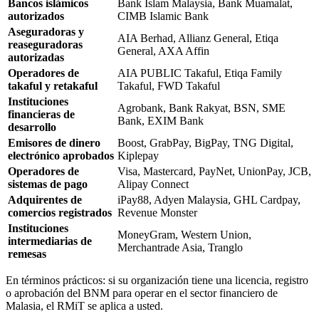
Bancos islámicos
Bank Islam Malaysia, Bank Muamalat,
autorizados
CIMB Islamic Bank
Aseguradoras y
AIA Berhad, Allianz General, Etiqa
reaseguradoras
General, AXA Affin
autorizadas
Operadores de
AIA PUBLIC Takaful, Etiqa Family
takaful y retakaful
Takaful, FWD Takaful
Instituciones
Agrobank, Bank Rakyat, BSN, SME
financieras de
Bank, EXIM Bank
desarrollo
Emisores de dinero
Boost, GrabPay, BigPay, TNG Digital,
electrónico aprobados
Kiplepay
Operadores de
Visa, Mastercard, PayNet, UnionPay, JCB,
sistemas de pago
Alipay Connect
Adquirentes de
iPay88, Adyen Malaysia, GHL Cardpay,
comercios registrados
Revenue Monster
Instituciones
MoneyGram, Western Union,
intermediarias de
Merchantrade Asia, Tranglo
remesas
En términos prácticos: si su organización tiene una licencia, registro
o aprobación del BNM para operar en el sector financiero de
Malasia, el RMiT se aplica a usted.