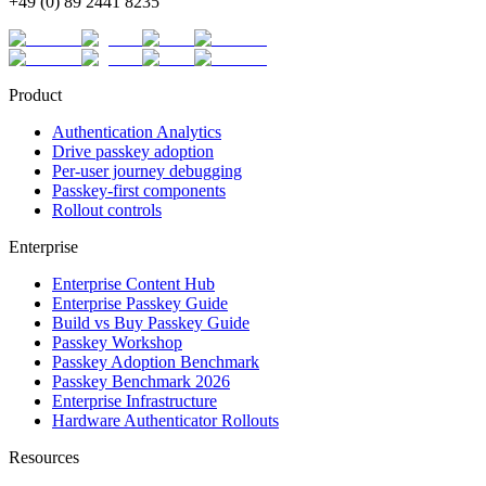
+49 (0) 89 2441 8235
Product
Authentication Analytics
Drive passkey adoption
Per-user journey debugging
Passkey-first components
Rollout controls
Enterprise
Enterprise Content Hub
Enterprise Passkey Guide
Build vs Buy Passkey Guide
Passkey Workshop
Passkey Adoption Benchmark
Passkey Benchmark 2026
Enterprise Infrastructure
Hardware Authenticator Rollouts
Resources