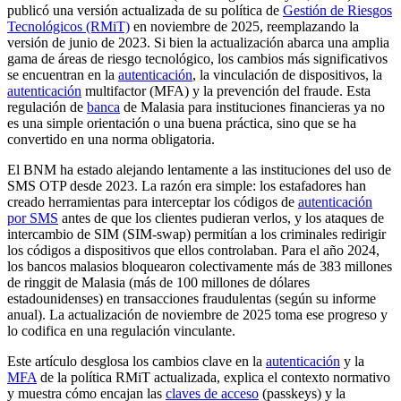
publicó una versión actualizada de su política de
Gestión de Riesgos
Tecnológicos (RMiT)
en noviembre de 2025, reemplazando la
versión de junio de 2023. Si bien la actualización abarca una amplia
gama de áreas de riesgo tecnológico, los cambios más significativos
se encuentran en la
autenticación
, la vinculación de dispositivos, la
autenticación
multifactor (MFA) y la prevención del fraude. Esta
regulación de
banca
de Malasia para instituciones financieras ya no
es una simple orientación o una buena práctica, sino que se ha
convertido en una norma obligatoria.
El BNM ha estado alejando lentamente a las instituciones del uso de
SMS OTP desde 2023. La razón era simple: los estafadores han
creado herramientas para interceptar los códigos de
autenticación
por SMS
antes de que los clientes pudieran verlos, y los ataques de
intercambio de SIM (SIM-swap) permitían a los criminales redirigir
los códigos a dispositivos que ellos controlaban. Para el año 2024,
los bancos malasios bloquearon colectivamente más de 383 millones
de ringgit de Malasia (más de 100 millones de dólares
estadounidenses) en transacciones fraudulentas (según su informe
anual). La actualización de noviembre de 2025 toma ese progreso y
lo codifica en una regulación vinculante.
Este artículo desglosa los cambios clave en la
autenticación
y la
MFA
de la política RMiT actualizada, explica el contexto normativo
y muestra cómo encajan las
claves de acceso
(passkeys) y la