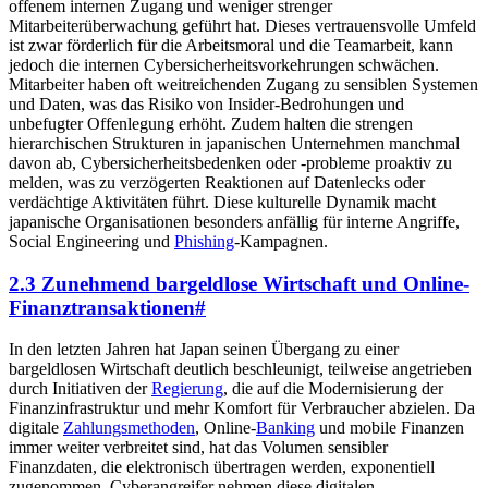
offenem internen Zugang und weniger strenger
Mitarbeiterüberwachung geführt hat. Dieses vertrauensvolle Umfeld
ist zwar förderlich für die Arbeitsmoral und die Teamarbeit, kann
jedoch die internen Cybersicherheitsvorkehrungen schwächen.
Mitarbeiter haben oft weitreichenden Zugang zu sensiblen Systemen
und Daten, was das Risiko von Insider-Bedrohungen und
unbefugter Offenlegung erhöht. Zudem halten die strengen
hierarchischen Strukturen in japanischen Unternehmen manchmal
davon ab, Cybersicherheitsbedenken oder -probleme proaktiv zu
melden, was zu verzögerten Reaktionen auf Datenlecks oder
verdächtige Aktivitäten führt. Diese kulturelle Dynamik macht
japanische Organisationen besonders anfällig für interne Angriffe,
Social Engineering und
Phishing
-Kampagnen.
2.3 Zunehmend bargeldlose Wirtschaft und Online-
Finanztransaktionen
#
In den letzten Jahren hat Japan seinen Übergang zu einer
bargeldlosen Wirtschaft deutlich beschleunigt, teilweise angetrieben
durch Initiativen der
Regierung
, die auf die Modernisierung der
Finanzinfrastruktur und mehr Komfort für Verbraucher abzielen. Da
digitale
Zahlungsmethoden
, Online-
Banking
und mobile Finanzen
immer weiter verbreitet sind, hat das Volumen sensibler
Finanzdaten, die elektronisch übertragen werden, exponentiell
zugenommen. Cyberangreifer nehmen diese digitalen