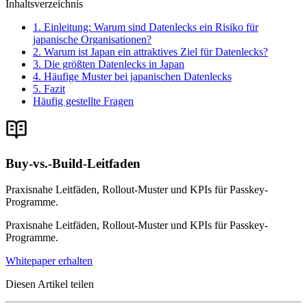
Inhaltsverzeichnis
1. Einleitung: Warum sind Datenlecks ein Risiko für
japanische Organisationen?
2. Warum ist Japan ein attraktives Ziel für Datenlecks?
3. Die größten Datenlecks in Japan
4. Häufige Muster bei japanischen Datenlecks
5. Fazit
Häufig gestellte Fragen
Buy-vs.-Build-Leitfaden
Praxisnahe Leitfäden, Rollout-Muster und KPIs für Passkey-
Programme.
Praxisnahe Leitfäden, Rollout-Muster und KPIs für Passkey-
Programme.
Whitepaper erhalten
Diesen Artikel teilen