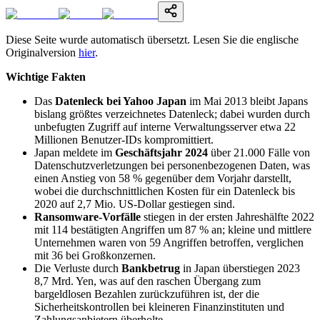
Diese Seite wurde automatisch übersetzt. Lesen Sie die englische
Originalversion
hier
.
Wichtige Fakten
Das
Datenleck bei Yahoo Japan
im Mai 2013 bleibt Japans
bislang größtes verzeichnetes Datenleck; dabei wurden durch
unbefugten Zugriff auf interne Verwaltungsserver etwa 22
Millionen Benutzer-IDs kompromittiert.
Japan meldete im
Geschäftsjahr 2024
über 21.000 Fälle von
Datenschutzverletzungen bei personenbezogenen Daten, was
einen Anstieg von 58 % gegenüber dem Vorjahr darstellt,
wobei die durchschnittlichen Kosten für ein Datenleck bis
2020 auf 2,7 Mio. US-Dollar gestiegen sind.
Ransomware-Vorfälle
stiegen in der ersten Jahreshälfte 2022
mit 114 bestätigten Angriffen um 87 % an; kleine und mittlere
Unternehmen waren von 59 Angriffen betroffen, verglichen
mit 36 bei Großkonzernen.
Die Verluste durch
Bankbetrug
in Japan überstiegen 2023
8,7 Mrd. Yen, was auf den raschen Übergang zum
bargeldlosen Bezahlen zurückzuführen ist, der die
Sicherheitskontrollen bei kleineren Finanzinstituten und
Zahlungsanbietern überholte.