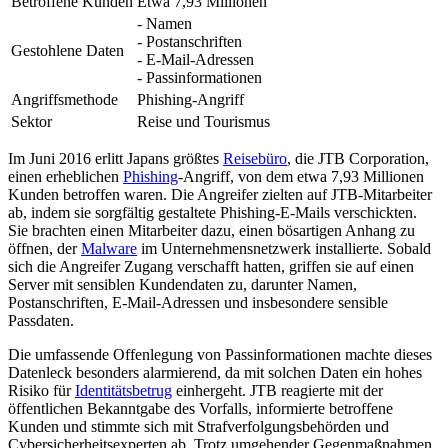
Betroffene Kunden
Etwa 7,93 Millionen
- Namen
- Postanschriften
Gestohlene Daten
- E-Mail-Adressen
- Passinformationen
Angriffsmethode
Phishing-Angriff
Sektor
Reise und Tourismus
Im Juni 2016 erlitt Japans größtes
Reisebüro
, die JTB Corporation,
einen erheblichen
Phishing
-Angriff, von dem etwa 7,93 Millionen
Kunden betroffen waren. Die Angreifer zielten auf JTB-Mitarbeiter
ab, indem sie sorgfältig gestaltete Phishing-E-Mails verschickten.
Sie brachten einen Mitarbeiter dazu, einen bösartigen Anhang zu
öffnen, der
Malware
im Unternehmensnetzwerk installierte. Sobald
sich die Angreifer Zugang verschafft hatten, griffen sie auf einen
Server mit sensiblen Kundendaten zu, darunter Namen,
Postanschriften, E-Mail-Adressen und insbesondere sensible
Passdaten.
Die umfassende Offenlegung von Passinformationen machte dieses
Datenleck besonders alarmierend, da mit solchen Daten ein hohes
Risiko für
Identitätsbetrug
einhergeht. JTB reagierte mit der
öffentlichen Bekanntgabe des Vorfalls, informierte betroffene
Kunden und stimmte sich mit Strafverfolgungsbehörden und
Cybersicherheitsexperten ab. Trotz umgehender Gegenmaßnahmen