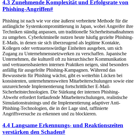
4.3 Zunehmende Komplexität und Erfolgsrate von
Phishing-Angriffen
#
Phishing ist nach wie vor eine äußerst verbreitete Methode für die
anfängliche Systemkompromittierung in Japan, wobei Angreifer ihre
Techniken ständig anpassen, um traditionelle Sicherheitsmaßnahmen
zu umgehen. Cyberkriminelle nutzen heute häufig gezielte Phishing-
E-Mails, in denen sie sich überzeugend als legitime Kontakte,
Kollegen oder vertrauenswürdige Einheiten ausgeben, um sich
Zugang zu Unternehmensnetzwerken zu verschaffen. Japanische
Unternehmen, die kulturell oft zu hierarchischer Kommunikation
und vertrauensbasierten internen Praktiken neigen, sind besonders
anfällig für ausgefeilte Phishing-Kampagnen. Während das
Bewusstsein für Phishing wächst, gibt es weiterhin Lücken bei
konsistenten, unternehmensweiten Mitarbeiterschulungen sowie eine
unzureichende Implementierung fortschrittlicher E-Mail-
Sicherheitstechnologien. Die Stärkung der internen Phishing-
Abwehr erfordert fortlaufende Mitarbeiterschulungen, realistische
Simulationstrainings und die Implementierung adaptiver Anti-
Phishing-Technologien, die in der Lage sind, raffinierte
Angriffsversuche zu erkennen und zu blockieren.
4.4 Langsame Erkennungs- und Reaktionszeiten
verstärken den Schaden
#