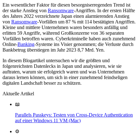
Ein wesentlicher Faktor für diesen besorgniserregenden Trend ist
der starke Anstieg von
Ransomware
-Angriffen. In der ersten Hälfte
des Jahres 2022 verzeichnete Japan einen alarmierenden Anstieg
von
Ransomware
-Vorfällen um 87 % mit 114 bestätigten Angriffen.
Kleine und mittlere Unternehmen waren besonders anfällig und
erlitten 59 Angriffe, während Großkonzerne von 36 separaten
Vorfällen betroffen waren. Cyberkriminelle haben auch zunehmend
Online-
Banking
-Systeme ins Visier genommen; die Verluste durch
Bankbetrug überstiegen im Jahr 2023 8,7 Mrd. Yen.
In diesem Blogartikel untersuchen wir die größten und
folgenreichsten Datenlecks in Japan und analysieren, wie sie
auftraten, warum sie erfolgreich waren und was Unternehmen
daraus lernen können, um sich in einer zunehmend feindseligen
digitalen Landschaft besser zu schützen.
Aktuelle Artikel
📖
Parallels Passkeys: Testen von Cross-Device Authentication
auf einer Windows 11 VM (Mac)
⚙️