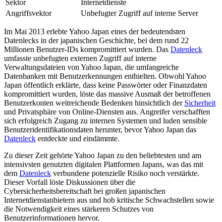
Sektor
Internetdienste
Angriffsvektor
Unbefugter Zugriff auf interne Server
Im Mai 2013 erlebte Yahoo Japan eines der bedeutendsten
Datenlecks in der japanischen Geschichte, bei dem rund 22
Millionen Benutzer-IDs kompromittiert wurden. Das
Datenleck
umfasste unbefugten externen Zugriff auf interne
Verwaltungsdateien von Yahoo Japan, die umfangreiche
Datenbanken mit Benutzerkennungen enthielten. Obwohl Yahoo
Japan öffentlich erklärte, dass keine Passwörter oder Finanzdaten
kompromittiert wurden, löste das massive Ausmaß der betroffenen
Benutzerkonten weitreichende Bedenken hinsichtlich der
Sicherheit
und Privatsphäre von Online-Diensten aus. Angreifer verschafften
sich erfolgreich Zugang zu internen Systemen und luden sensible
Benutzeridentifikationsdaten herunter, bevor Yahoo Japan das
Datenleck
entdeckte und eindämmte.
Zu dieser Zeit gehörte Yahoo Japan zu den beliebtesten und am
intensivsten genutzten digitalen Plattformen Japans, was das mit
dem
Datenleck
verbundene potenzielle Risiko noch verstärkte.
Dieser Vorfall löste Diskussionen über die
Cybersicherheitsbereitschaft bei großen japanischen
Internetdienstanbietern aus und hob kritische Schwachstellen sowie
die Notwendigkeit eines stärkeren Schutzes von
Benutzerinformationen hervor.