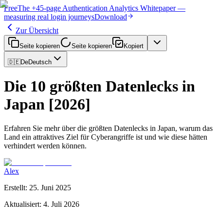
Free
The
+45-page
Authentication
Analytics Whitepaper
—
measuring real login journeys
Download
Zur Übersicht
Seite kopieren
Seite kopieren
Kopiert
🇩🇪
De
Deutsch
Die 10 größten Datenlecks in
Japan [2026]
Erfahren Sie mehr über die größten Datenlecks in Japan, warum das
Land ein attraktives Ziel für Cyberangriffe ist und wie diese hätten
verhindert werden können.
Alex
Erstellt
:
25. Juni 2025
Aktualisiert
:
4. Juli 2026