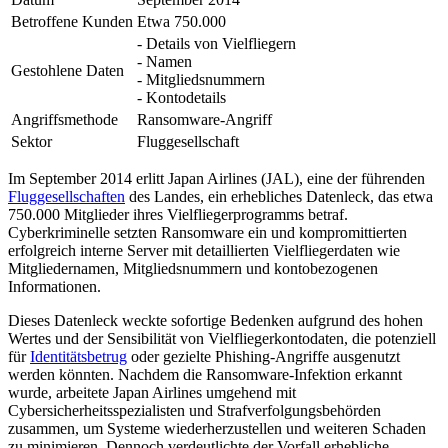
Betroffene Kunden
Etwa 750.000
- Details von Vielfliegern
- Namen
Gestohlene Daten
- Mitgliedsnummern
- Kontodetails
Angriffsmethode
Ransomware-Angriff
Sektor
Fluggesellschaft
Im September 2014 erlitt Japan Airlines (JAL), eine der führenden
Fluggesellschaften
des Landes, ein erhebliches Datenleck, das etwa
750.000 Mitglieder ihres Vielfliegerprogramms betraf.
Cyberkriminelle setzten Ransomware ein und kompromittierten
erfolgreich interne Server mit detaillierten Vielfliegerdaten wie
Mitgliedernamen, Mitgliedsnummern und kontobezogenen
Informationen.
Dieses Datenleck weckte sofortige Bedenken aufgrund des hohen
Wertes und der Sensibilität von Vielfliegerkontodaten, die potenziell
für
Identitätsbetrug
oder gezielte Phishing-Angriffe ausgenutzt
werden könnten. Nachdem die Ransomware-Infektion erkannt
wurde, arbeitete Japan Airlines umgehend mit
Cybersicherheitsspezialisten und Strafverfolgungsbehörden
zusammen, um Systeme wiederherzustellen und weiteren Schaden
zu minimieren. Dennoch verdeutlichte der Vorfall erhebliche