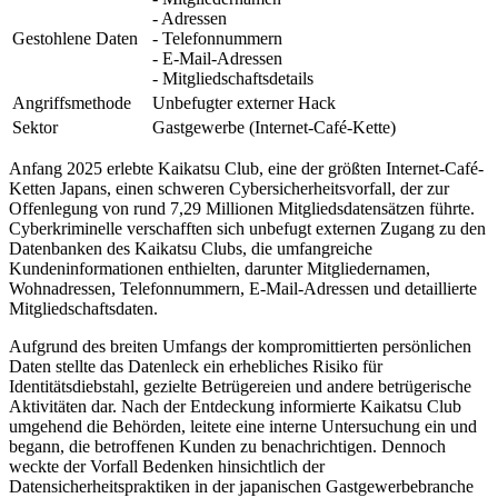
- Adressen
Gestohlene Daten
- Telefonnummern
- E-Mail-Adressen
- Mitgliedschaftsdetails
Angriffsmethode
Unbefugter externer Hack
Sektor
Gastgewerbe (Internet-Café-Kette)
Anfang 2025 erlebte Kaikatsu Club, eine der größten Internet-Café-
Ketten Japans, einen schweren Cybersicherheitsvorfall, der zur
Offenlegung von rund 7,29 Millionen Mitgliedsdatensätzen führte.
Cyberkriminelle verschafften sich unbefugt externen Zugang zu den
Datenbanken des Kaikatsu Clubs, die umfangreiche
Kundeninformationen enthielten, darunter Mitgliedernamen,
Wohnadressen, Telefonnummern, E-Mail-Adressen und detaillierte
Mitgliedschaftsdaten.
Aufgrund des breiten Umfangs der kompromittierten persönlichen
Daten stellte das Datenleck ein erhebliches Risiko für
Identitätsdiebstahl, gezielte Betrügereien und andere betrügerische
Aktivitäten dar. Nach der Entdeckung informierte Kaikatsu Club
umgehend die Behörden, leitete eine interne Untersuchung ein und
begann, die betroffenen Kunden zu benachrichtigen. Dennoch
weckte der Vorfall Bedenken hinsichtlich der
Datensicherheitspraktiken in der japanischen Gastgewerbebranche