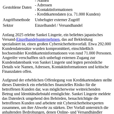
- Namen
- Adressen
Gestohlene Daten
- Kontaktinformationen
- Kreditkartendaten (ca. 71.000 Kunden)
Angriffsmethode
Unbefugter externer Zugriff
Sektor
Einzelhandel / Versandhandel
Anfang 2025 erlebte Sankei Lingerie, ein beliebtes japanisches
Versand-
Einzelhandelsunternehmen
, das auf Bekleidung
spezialisiert ist, einen großen Cybersicherheitsvorfall. Etwa 292.000
Kundendatensätze wurden kompromittiert, einschließlich
hochsensibler Kreditkarteninformationen von rund 71.000 Personen.
Angreifer verschafften sich unbefugt externen Zugang zur
Kundendatenbank von Sankei Lingerie und legten persönliche
Details wie Namen, Adressen, Kontaktinformationen und kritische
Finanzdaten offen.
Aufgrund der erheblichen Offenlegung von Kreditkartendaten stellte
dieses Datenleck ein erhebliches finanzielles Risiko für die
betroffenen Kunden dar, was möglicherweise weitreichenden
Betrug und Identitätsdiebstahl ermöglichte. Sankei Lingerie meldete
das Datenleck umgehend den Behörden, benachrichtigte die
betroffenen Kunden und arbeitete mit Cybersicherheitsexperten
zusammen, um ihre Abwehr zu stärken. Der Vorfall unterstrich die
anhaltenden Bedrohungen, denen Online- und Versandhändler