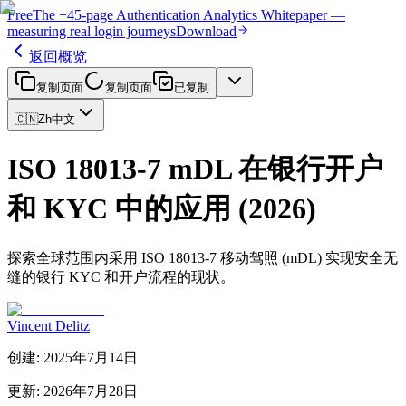
Free
The
+45-page
Authentication
Analytics Whitepaper
—
measuring real login journeys
Download
返回概览
复制页面
复制页面
已复制
🇨🇳
Zh
中文
ISO 18013-7 mDL 在银行开户
和 KYC 中的应用 (2026)
探索全球范围内采用 ISO 18013-7 移动驾照 (mDL) 实现安全无
缝的银行 KYC 和开户流程的现状。
Vincent Delitz
创建
:
2025年7月14日
更新
:
2026年7月28日