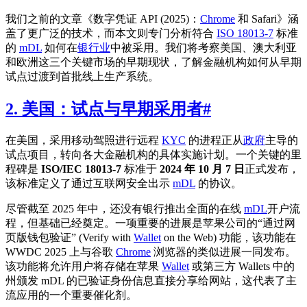
我们之前的文章《数字凭证 API (2025)：
Chrome
和 Safari》涵
盖了更广泛的技术，而本文则专门分析符合
ISO 18013-7
标准
的
mDL
如何在
银行业
中被采用。我们将考察美国、澳大利亚
和欧洲这三个关键市场的早期现状，了解金融机构如何从早期
试点过渡到首批线上生产系统。
2. 美国：试点与早期采用者
#
在美国，采用移动驾照进行远程
KYC
的进程正从
政府
主导的
试点项目，转向各大金融机构的具体实施计划。一个关键的里
程碑是
ISO/IEC 18013-7
标准于
2024 年 10 月 7 日
正式发布，
该标准定义了通过互联网安全出示
mDL
的协议。
尽管截至 2025 年中，还没有银行推出全面的在线
mDL
开户流
程，但基础已经奠定。一项重要的进展是苹果公司的“通过网
页版钱包验证” (Verify with
Wallet
on the Web) 功能，该功能在
WWDC 2025 上与谷歌
Chrome
浏览器的类似进展一同发布。
该功能将允许用户将存储在苹果
Wallet
或第三方 Wallets 中的
州颁发 mDL 的已验证身份信息直接分享给网站，这代表了主
流应用的一个重要催化剂。