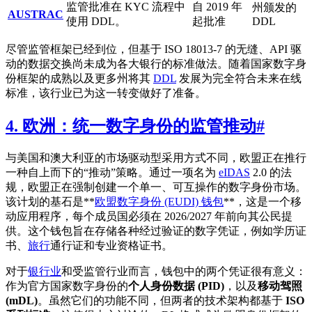
监管批准在 KYC 流程中
自 2019 年
州颁发的
AUSTRAC
使用 DDL。
起批准
DDL
尽管监管框架已经到位，但基于 ISO 18013-7 的无缝、API 驱
动的数据交换尚未成为各大银行的标准做法。随着国家数字身
份框架的成熟以及更多州将其
DDL
发展为完全符合未来在线
标准，该行业已为这一转变做好了准备。
4. 欧洲：统一数字身份的监管推动
#
与美国和澳大利亚的市场驱动型采用方式不同，欧盟正在推行
一种自上而下的“推动”策略。通过一项名为
eIDAS
2.0 的法
规，欧盟正在强制创建一个单一、可互操作的数字身份市场。
该计划的基石是**
欧盟数字身份 (EUDI) 钱包
**，这是一个移
动应用程序，每个成员国必须在 2026/2027 年前向其公民提
供。这个钱包旨在存储各种经过验证的数字凭证，例如学历证
书、
旅行
通行证和专业资格证书。
对于
银行业
和受监管行业而言，钱包中的两个凭证很有意义：
作为官方国家数字身份的
个人身份数据 (PID)
，以及
移动驾照
(mDL)
。虽然它们的功能不同，但两者的技术架构都基于
ISO