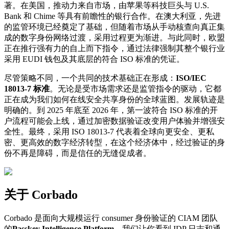
著。在美国，推动力来自市场，由苹果等科技巨头与 U.S.
Bank 和 Chime 等具有前瞻性的银行合作。在澳大利亚，先进
的监管环境已经奠定了基础，但随着市场从手动核查向真正集
成的数字身份网络过渡，采用过程更为渐进。与此同时，欧盟
正在推行强有力的自上而下指令，通过法律强制其整个银行业
采用 EUDI 钱包及其底层的符合 ISO 标准的凭证。
尽管策略不同，一个共同的技术基础正在形成：
ISO/IEC
18013-7 标准
。无论是受市场需求还是监管指令的驱动，它都
正在成为我们如何在线安全共享身份的全球蓝图。发展轨迹是
明确的。到 2025 年底至 2026 年，第一波符合 ISO 标准的开
户流程可能会上线，通过加密数据验证改变用户体验并增强安
全性。最终，采用 ISO 18013-7 代表着全球向更安全、更私
密、更高效的数字经济转型，在这个经济体中，经过验证的身
份不再是障碍，而是信任的无缝促成者。
关于 Corbado
Corbado 是面向大规模运行 consumer 身份验证的 CIAM 团队
的
Passkey Intelligence Platform
。我们让你看到 IDP 日志和通