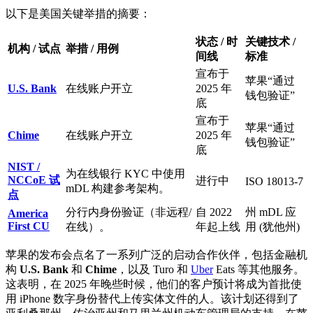
以下是美国关键举措的摘要：
状态 / 时
关键技术 /
机构 / 试点
举措 / 用例
间线
标准
宣布于
苹果“通过
U.S. Bank
在线账户开立
2025 年
钱包验证”
底
宣布于
苹果“通过
Chime
在线账户开立
2025 年
钱包验证”
底
NIST /
为在线银行 KYC 中使用
NCCoE 试
进行中
ISO 18013-7
mDL 构建参考架构。
点
分行内身份验证（非远程/
自 2022
州 mDL 应
America
First CU
在线）。
年起上线
用 (犹他州)
苹果的发布会点名了一系列广泛的启动合作伙伴，包括金融机
构
U.S. Bank
和
Chime
，以及 Turo 和
Uber
Eats 等其他服务。
这表明，在 2025 年晚些时候，他们的客户预计将成为首批使
用 iPhone 数字身份替代上传实体文件的人。该计划还得到了