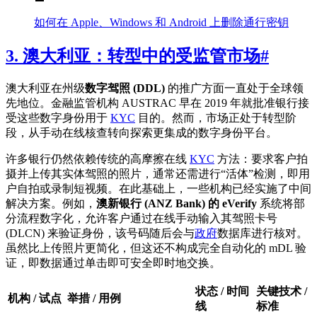
如何在 Apple、Windows 和 Android 上删除通行密钥
3. 澳大利亚：转型中的受监管市场
#
澳大利亚在州级
数字驾照 (DDL)
的推广方面一直处于全球领
先地位。金融监管机构 AUSTRAC 早在 2019 年就批准银行接
受这些数字身份用于
KYC
目的。然而，市场正处于转型阶
段，从手动在线核查转向探索更集成的数字身份平台。
许多银行仍然依赖传统的高摩擦在线
KYC
方法：要求客户拍
摄并上传其实体驾照的照片，通常还需进行“活体”检测，即用
户自拍或录制短视频。在此基础上，一些机构已经实施了中间
解决方案。例如，
澳新银行 (ANZ Bank) 的 eVerify
系统将部
分流程数字化，允许客户通过在线手动输入其驾照卡号
(DLCN) 来验证身份，该号码随后会与
政府
数据库进行核对。
虽然比上传照片更简化，但这还不构成完全自动化的 mDL 验
证，即数据通过单击即可安全即时地交换。
状态 / 时间
关键技术 /
机构 / 试点
举措 / 用例
线
标准