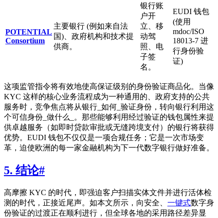
银行账
EUDI 钱包
户开
(使用
主要银行 (例如来自法
立、移
mdoc/ISO
POTENTIAL
国)、政府机构和技术提
动驾
Consortium
18013-7 进
供商。
照、电
行身份验
子签
证)
名。
这项监管指令将有效地使高保证级别的身份验证商品化。当像
KYC 这样的核心业务流程成为一种通用的、政府支持的公共
服务时，竞争焦点将从银行_如何_验证身份，转向银行利用这
个可信身份_做什么_。那些能够利用经过验证的钱包属性来提
供卓越服务（如即时贷款审批或无缝跨境支付）的银行将获得
优势。EUDI 钱包不仅仅是一项合规任务；它是一次市场变
革，迫使欧洲的每一家金融机构为下一代数字银行做好准备。
5. 结论
#
高摩擦 KYC 的时代，即强迫客户扫描实体文件并进行活体检
测的时代，正接近尾声。如本文所示，向安全、
一键式
数字身
份验证的过渡正在顺利进行，但全球各地的采用路径差异显