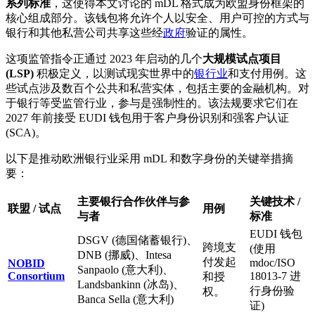
系列标准
，这使得本文讨论的 mDL 格式成为欧盟身份框架的
核心组成部分。该钱包将允许个人以安全、用户可控的方式与
银行和其他私营公司共享这些经
政府
验证的属性。
这项监管指令正通过 2023 年启动的几个
大规模试点项目
(LSP)
积极定义，以测试现实世界中的
银行业
和支付用例。这
些试点涉及数百个公共和私营实体，包括主要的金融机构。对
于银行等受监管行业，参与是强制性的。该法规要求它们在
2027 年前接受 EUDI 钱包用于客户身份识别和强客户认证
(SCA)。
以下是推动欧洲银行业采用 mDL 和数字身份的关键举措摘
要：
主要银行合作伙伴与参
关键技术 /
联盟 / 试点
用例
与者
标准
EUDI 钱包
DSGV (德国储蓄银行)、
跨境支
(使用
DNB (挪威)、Intesa
付发起
mdoc/ISO
NOBID
Sanpaolo (意大利)、
Consortium
18013-7 进
和授
Landsbankinn (冰岛)、
行身份验
权。
Banca Sella (意大利)
证)