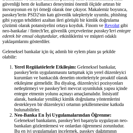
güvenliği hem de kullanıcı deneyimini önemli ölçüde artıran bir
inovasyonun en iyi örneği olarak öne çıkıyor. Makalemiz boyunca,
passkey'lerin PSD2'nin katı güvenlik talepleriyle uyumlu, phishing
gibi yaygın tehditleri azaltan ileri görüşlü bir kimlik doğrulama
çözümü olarak potansiyelini ortaya koyduk. Finom ve
Revolut
gibi
neo-bankalar / fintech'ler, güvenlik çerçevelerine
passkey'leri entegre
ederek bir emsal oluşturdular
, etkinliklerini ve müşteri odaklı
yaklaşımlarını gösterdiler.
Geleneksel bankalar için üç adımlı bir eylem planı şu şekilde
olabilir:
Yerel Regülatörlerle Etkileşim:
Geleneksel bankalar,
passkey'lerin uygulanmasını tartışmak için yerel düzenleyici
kurumları ve bankacılık denetim otoriteleriyle proaktif olarak
etkileşime girmelidir. Bu diyalog, düzenleyici pozisyonları
netleştirmeyi ve passkey'leri mevcut uyumluluk yapısı içinde
entegre etmenin yolunu açmayı amaçlamalıdır. İnisiyatif
alarak, bankalar yenilikçi kimlik doğrulama yöntemlerini
destekleyen bir düzenleyici ortamın şekillenmesine katkıda
bulunabilirler.
Neo-Banka En İyi Uygulamalarından Öğrenme:
Geleneksel bankaların, passkey'leri başarıyla uygulayan neo-
bankaları gözlemlemesi ve onlardan öğrenmesi zorunludur.
Bu en iyi uygulamaları incelemek, passkey dağıtımının