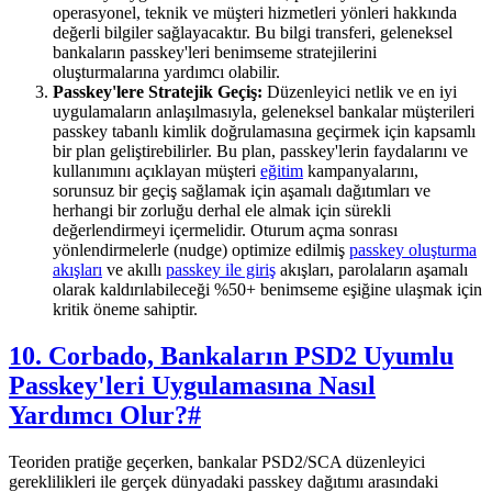
operasyonel, teknik ve müşteri hizmetleri yönleri hakkında
değerli bilgiler sağlayacaktır. Bu bilgi transferi, geleneksel
bankaların passkey'leri benimseme stratejilerini
oluşturmalarına yardımcı olabilir.
Passkey'lere Stratejik Geçiş:
Düzenleyici netlik ve en iyi
uygulamaların anlaşılmasıyla, geleneksel bankalar müşterileri
passkey tabanlı kimlik doğrulamasına geçirmek için kapsamlı
bir plan geliştirebilirler. Bu plan, passkey'lerin faydalarını ve
kullanımını açıklayan müşteri
eğitim
kampanyalarını,
sorunsuz bir geçiş sağlamak için aşamalı dağıtımları ve
herhangi bir zorluğu derhal ele almak için sürekli
değerlendirmeyi içermelidir. Oturum açma sonrası
yönlendirmelerle (nudge) optimize edilmiş
passkey oluşturma
akışları
ve akıllı
passkey ile giriş
akışları, parolaların aşamalı
olarak kaldırılabileceği %50+ benimseme eşiğine ulaşmak için
kritik öneme sahiptir.
10. Corbado, Bankaların PSD2 Uyumlu
Passkey'leri Uygulamasına Nasıl
Yardımcı Olur?
#
Teoriden pratiğe geçerken, bankalar PSD2/SCA düzenleyici
gereklilikleri ile gerçek dünyadaki passkey dağıtımı arasındaki