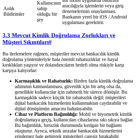
Bir mobil uygulama bildirimi
Kullanıcının
aracılığıyla işlemlerin veya giriş
Anlık
sahip
denemelerinin onaylanması.
Bildirimler
olduğu bir
Bankanın yerel bir iOS / Android
şey
uygulaması gerektirir.
3.3 Mevcut Kimlik Doğrulama Zorlukları ve
Müşteri Sıkıntıları
#
Bu ilerlemelere rağmen, müşteriler mevcut bankacılık kimlik
doğrulama yöntemleriyle hala önemli rahatsızlıklar ve hayal
kırıklıkları yaşıyor ve dolandırıcıların hedefi olma riskiyle karşı
karşıya kalıyorlar:
Karmaşıklık ve Rahatsızlık:
Birden fazla kimlik doğrulama
adımının katmanlanması, güvenlik için bir artış olsa da,
genellikle kullanıcılar için zahmetli bir sürece dönüşür. Bu
karmaşıklık sadece küçük bir rahatsızlık değil; müşterileri
dijital bankacılık hizmetlerini kullanmaktan caydırabilir ve
dijital dönüşümün amacını baltalayabilir.
Cihaz ve Platform Bağımlılığı:
Mobil ve biyometrik kimlik
doğrulamaya geçiş, kullanıcıları cihazlarına sıkı sıkıya bağlar.
Bu bağımlılık, hırsızlık durumunda kırılgan bir bağlantı
oluşturur. Ayrıca, teknik arızalar bankacılık hizmetlerini
erişilemez hale getirerek müşterileri çaresiz bırakabilir.