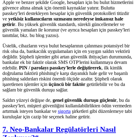
Apple ve benzer şekilde Google, hesapları için bu bulut hizmetlerini
güvence altına almak için önemli kaynaklar yatırır. Bulutta
passkey'leri destekleyen hesaplar için güvenlik protokolleri titizdir
ve
yetkisiz kullanıcıların sızmasını neredeyse imkansız hale
getirir
. Bu yüksek güvenlik standardı, sürekli güncellemeler ve
güvenlik yamaları ile korunur (ve ayrıca hesapları için passkey'leri
tanıttılar, bkz. bu blog yazısı).
Üstelik, cihazların veya bulut hesaplarının çalınması potansiyel bir
risk olsa da, bankacılık uygulamaları için en yaygın saldırı vektörü
değildir. Şüpheli işlemler gibi artan güvenlik ihtiyaçları durumunda,
bankalar ek bir faktör olarak SMS OTP'lerini kullanmaya devam
edebilir.
PIN / parolayı passkey'lerle değiştirerek
, ilk kimlik
doğrulama faktörü phishing'e karşı dayanıklı hale gelir ve başarılı
phishing saldırıları riskini önemli ölçüde azaltır. Şüpheli olarak
işaretlenen işlemler için
üçüncü bir faktör
getirilebilir ve bu da
sağlam bir güvenlik duruşu sağlar.
Saldırı yüzeyi değişse de,
genel güvenlik duruşu güçlenir
, bu da
passkey'leri, müşteri güvenliğini kullanılabilirlikten ödün vermeden
artırmak isteyen bankalar ve
sigorta
şirketleri gibi düzenlemeye tabi
kuruluşlar için cazip bir seçenek haline getirir.
7. Neo-Bankalar Regülatörleri Nasıl