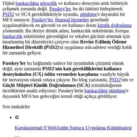
Dijital
bankacılıkta
güvenlik
ve kullanıcı deneyimi artık birbiriyle
çelişmek zorunda değil.
Passkey'ler
, bu iki faktörü birleştirerek
PSD2
ve SCA gereklilikleriyle uyumlu,
phishing
'e dayanıklı bir
MFA sunuyor.
Passkey'ler
,
finansal hizmetler
genelinde
uygulanabilecek en güvenli ve en kullanıcı dostu
kimlik doğrulama
yöntemidir. Bu ileriye dönük adım, bankacılık sektörünün Avrupa
bankacılık
sektörünün güvenliğini ve rekabet gücünü artırmak için
tasarlanmış bir düzenleyici çerçeve olan
Revize Edilmiş Ödeme
Hizmetleri Direktifi (PSD2)
'ni uygulama mücadelesi verdiği kritik
bir zamanda geliyor.
Passkey'ler
bu bağlamda sadece bir uyumluluk çözümü olarak
değil, aynı zamanda
PSD2'nin katı gerekliliklerini kullanıcı
deneyiminden (UX) ödün vermeden karşılama
vaadiyle büyük
bir inovasyon olarak ortaya çıkıyor. Bu blog yazısında,
PSD2
'nin ve
Güçlü Müşteri Kimlik Doğrulaması (SCA)
zorunluluğunun
inceliklerini analiz ediyoruz: Passkey'lerin
bankacılıkta
phishing
'e
dayanıklı MFA'nın geleceğini temsil ettiği açıkça görülüyor.
Son makaleler
⚙️
Karşılaştırmalı 9 WebAuthn Sunucu Uygulama Kütüphanesi