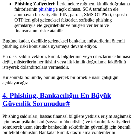
Phishing Zafiyetleri:
İlerlemelere rağmen, kimlik doğrulama
faktörlerinin
phishing
'e açık olması, SCA tarafından ele
alınmayan bir zafiyettir. PIN, parola, SMS OTP'leri, e-posta
OTP'leri gibi geleneksel faktörler, sofistike phishing
şemalarıyla ele geçirilebilir ve müşteri verilerini ve
finansmanını riske atabilir.
Bugüne kadar, özellikle geleneksel bankalar, müşterilerini önemli
phishing riski konusunda uyarmaya devam ediyor.
En olası saldırı vektörü, kimlik bilgilerinin veya cihazların çalınması
değil, müşterilerin her ikisini veya ilk kimlik doğrulama faktörünü
isteyerek dolandırıcılara vermesidir.
Bir sonraki bölümde, bunun gerçek bir örnekle nasıl çalıştığını
açıklayacağız.
4. Phishing, Bankacılığın En Büyük
Güvenlik Sorunudur
#
Phishing saldırıları, hassas finansal bilgilere yetkisiz erişim sağlamak
için insan psikolojisini (sosyal mühendislik) ve teknolojik zafiyetleri
sömürerek uzun süredir bankacılık sektörünün güvenliği için önemli
bir tehdit olmuştur. Bankalar kimlik doğrulama yöntemlerini