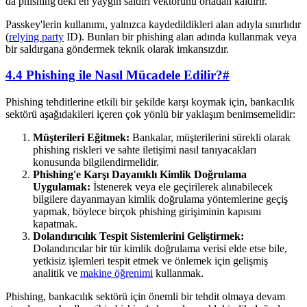
da phishing'deki en yaygın saldırı vektörünü ortadan kaldırır.
Passkey'lerin kullanımı, yalnızca kaydedildikleri alan adıyla sınırlıdır
(
relying party
ID). Bunları bir phishing alan adında kullanmak veya
bir saldırgana göndermek teknik olarak imkansızdır.
4.4 Phishing ile Nasıl Mücadele Edilir?
#
Phishing tehditlerine etkili bir şekilde karşı koymak için, bankacılık
sektörü aşağıdakileri içeren çok yönlü bir yaklaşım benimsemelidir:
Müşterileri Eğitmek:
Bankalar, müşterilerini sürekli olarak
phishing riskleri ve sahte iletişimi nasıl tanıyacakları
konusunda bilgilendirmelidir.
Phishing'e Karşı Dayanıklı Kimlik Doğrulama
Uygulamak:
İstenerek veya ele geçirilerek alınabilecek
bilgilere dayanmayan kimlik doğrulama yöntemlerine geçiş
yapmak, böylece birçok phishing girişiminin kapısını
kapatmak.
Dolandırıcılık Tespit Sistemlerini Geliştirmek:
Dolandırıcılar bir tür kimlik doğrulama verisi elde etse bile,
yetkisiz işlemleri tespit etmek ve önlemek için gelişmiş
analitik ve
makine öğrenimi
kullanmak.
Phishing, bankacılık sektörü için önemli bir tehdit olmaya devam