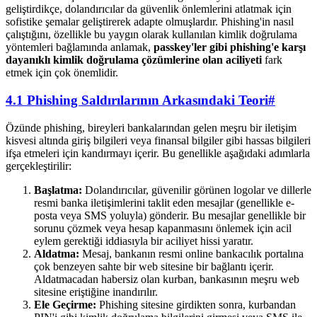
geliştirdikçe, dolandırıcılar da güvenlik önlemlerini atlatmak için
sofistike şemalar geliştirerek adapte olmuşlardır. Phishing'in nasıl
çalıştığını, özellikle bu yaygın olarak kullanılan kimlik doğrulama
yöntemleri bağlamında anlamak,
passkey'ler gibi phishing'e karşı
dayanıklı kimlik doğrulama çözümlerine olan aciliyeti
fark
etmek için çok önemlidir.
4.1 Phishing Saldırılarının Arkasındaki Teori
#
Özünde phishing, bireyleri bankalarından gelen meşru bir iletişim
kisvesi altında giriş bilgileri veya finansal bilgiler gibi hassas bilgileri
ifşa etmeleri için kandırmayı içerir. Bu genellikle aşağıdaki adımlarla
gerçekleştirilir:
Başlatma:
Dolandırıcılar, güvenilir görünen logolar ve dillerle
resmi banka iletişimlerini taklit eden mesajlar (genellikle e-
posta veya SMS yoluyla) gönderir. Bu mesajlar genellikle bir
sorunu çözmek veya hesap kapanmasını önlemek için acil
eylem gerektiği iddiasıyla bir aciliyet hissi yaratır.
Aldatma:
Mesaj, bankanın resmi online bankacılık portalına
çok benzeyen sahte bir web sitesine bir bağlantı içerir.
Aldatmacadan habersiz olan kurban, bankasının meşru web
sitesine eriştiğine inandırılır.
Ele Geçirme:
Phishing sitesine girdikten sonra, kurbandan