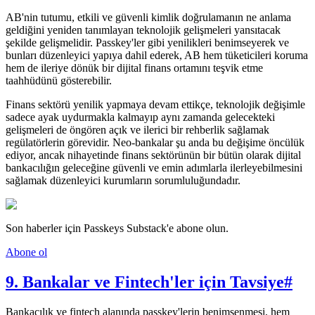
AB'nin tutumu, etkili ve güvenli kimlik doğrulamanın ne anlama
geldiğini yeniden tanımlayan teknolojik gelişmeleri yansıtacak
şekilde gelişmelidir. Passkey'ler gibi yenilikleri benimseyerek ve
bunları düzenleyici yapıya dahil ederek, AB hem tüketicileri koruma
hem de ileriye dönük bir dijital finans ortamını teşvik etme
taahhüdünü gösterebilir.
Finans sektörü yenilik yapmaya devam ettikçe, teknolojik değişimle
sadece ayak uydurmakla kalmayıp aynı zamanda gelecekteki
gelişmeleri de öngören açık ve ilerici bir rehberlik sağlamak
regülatörlerin görevidir. Neo-bankalar şu anda bu değişime öncülük
ediyor, ancak nihayetinde finans sektörünün bir bütün olarak dijital
bankacılığın geleceğine güvenli ve emin adımlarla ilerleyebilmesini
sağlamak düzenleyici kurumların sorumluluğundadır.
Son haberler için Passkeys Substack'e abone olun.
Abone ol
9. Bankalar ve Fintech'ler için Tavsiye
#
Bankacılık ve fintech alanında passkey'lerin benimsenmesi, hem