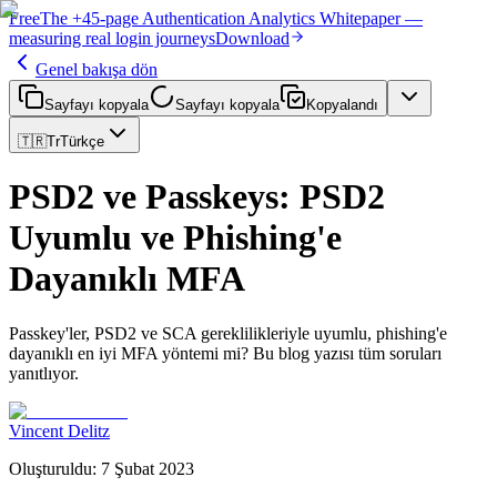
Free
The
+45-page
Authentication
Analytics Whitepaper
—
measuring real login journeys
Download
Genel bakışa dön
Sayfayı kopyala
Sayfayı kopyala
Kopyalandı
🇹🇷
Tr
Türkçe
PSD2 ve Passkeys: PSD2
Uyumlu ve Phishing'e
Dayanıklı MFA
Passkey'ler, PSD2 ve SCA gereklilikleriyle uyumlu, phishing'e
dayanıklı en iyi MFA yöntemi mi? Bu blog yazısı tüm soruları
yanıtlıyor.
Vincent Delitz
Oluşturuldu
:
7 Şubat 2023