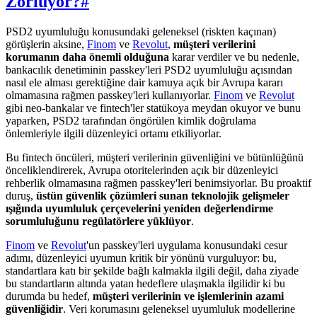
Zorluyor?
#
PSD2 uyumluluğu konusundaki geleneksel (riskten kaçınan)
görüşlerin aksine,
Finom
ve
Revolut
,
müşteri verilerini
korumanın daha önemli olduğuna
karar verdiler ve bu nedenle,
bankacılık denetiminin passkey'leri PSD2 uyumluluğu açısından
nasıl ele alması gerektiğine dair kamuya açık bir Avrupa kararı
olmamasına rağmen passkey'leri kullanıyorlar.
Finom
ve
Revolut
gibi neo-bankalar ve fintech'ler statükoya meydan okuyor ve bunu
yaparken, PSD2 tarafından öngörülen kimlik doğrulama
önlemleriyle ilgili düzenleyici ortamı etkiliyorlar.
Bu fintech öncüleri, müşteri verilerinin güvenliğini ve bütünlüğünü
önceliklendirerek, Avrupa otoritelerinden açık bir düzenleyici
rehberlik olmamasına rağmen passkey'leri benimsiyorlar. Bu proaktif
duruş,
üstün güvenlik çözümleri sunan teknolojik gelişmeler
ışığında uyumluluk çerçevelerini yeniden değerlendirme
sorumluluğunu regülatörlere yüklüyor
.
Finom
ve
Revolut
'un passkey'leri uygulama konusundaki cesur
adımı, düzenleyici uyumun kritik bir yönünü vurguluyor: bu,
standartlara katı bir şekilde bağlı kalmakla ilgili değil, daha ziyade
bu standartların altında yatan hedeflere ulaşmakla ilgilidir ki bu
durumda bu hedef,
müşteri verilerinin ve işlemlerinin azami
güvenliğidir
. Veri korumasını geleneksel uyumluluk modellerine