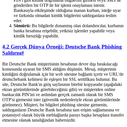
PIN'i gibi kimlik doğrulama bilgilerini girmesi veya SMS ile
gönderilen bir OTP ile bir işlemi onaylaması istenir.
Bankasıyla etkileşimde olduğuna inanan kurban, isteğe uyar
ve farkında olmadan kimlik bilgilerini saldırganlara teslim
eder.
Sömürü:
Bu bilgilerle donanmış olan dolandırıcılar, kurbanın
banka hesabına erişebilir, yetkisiz işlemler yapabilir veya
kimlik hırsızlığı yapabilir.
4.2 Gerçek Dünya Örneği: Deutsche Bank Phishing
Saldırısı
#
Bir Deutsche Bank müşterisinin hesabının devre dışı bırakılacağı
konusunda uyaran bir SMS aldığını düşünün. Mesaj, müşterinin
kimliğini doğrulamak için bir web sitesine bağlantı içerir ve URL'de
deutschebank kelimesi ile eşleşen bir SSL sertifikası bulunur. Bu
site, Deutsche Bank'ın giriş sayfasının birebir kopyasıdır (aşağıdaki
ekran görüntülerinde görebileceğiniz gibi) ve müşteriden online
bankacılık PIN'ini ve ardından gerçek zamanlı olarak bir SMS
OTP'si girmesini ister (güvenlik nedenleriyle ekran görüntülerinde
görünmez). Müşteri, bu bilgileri phishing sitesine girmenin,
saldırganların Deutsche Bank hesabına tam erişim sağlamasına ve
potansiyel olarak büyük meblağlarda parayı başka hesaplara transfer
etmesine olanak tanıdığından habersizdir.