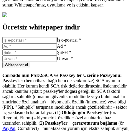
sunar. Whitepaper'ımız, uygulama ve iş etkisini kapsar.
Ücretsiz whitepaper indir
İş e-postası *
Ad *
Şirket *
Unvan *
Whitepaper al
Corbado'nun PSD2/SCA ve Passkey'ler Üzerine Pozisyonu:
Passkey'ler (hem cihaza bağlı hem de senkronize) SCA uyumlu
olabilir. Her kurum kendi SCA risk değerlendirmesini üstlenmelidir,
ancak kanıtlar açıktır: passkey'ler doğası gereği iki SCA faktörü
sağlar - sahiplik (donanım güvenlik modülünde veya bulut anahtar
zincirinde özel anahtar) + biyometrik özellik (inherence) veya bilgi
(PIN). "Sahiplik" tartışması inceliklidir ancak çözülebilirdir - sektör
üç yaklaşımda karar kılıyor: (1)
Olduğu gibi Passkey'ler
(ör.
Revolut, Finom) - biyometrik özellik + özel anahtarlı cihaz
üzerinden sahiplik, (2)
Passkey'ler + çerez/oturum bağlama
(ör.
PayPal
, Comdirect) - muhafazakar yorum için ekstra sahiplik sinyali,