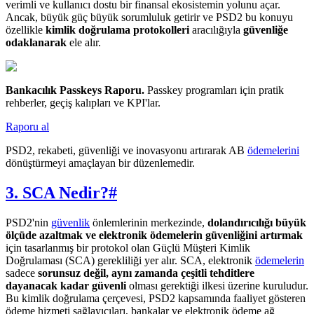
verimli ve kullanıcı dostu bir finansal ekosistemin yolunu açar.
Ancak, büyük güç büyük sorumluluk getirir ve PSD2 bu konuyu
özellikle
kimlik doğrulama protokolleri
aracılığıyla
güvenliğe
odaklanarak
ele alır.
Bankacılık Passkeys Raporu
.
Passkey programları için pratik
rehberler, geçiş kalıpları ve KPI'lar.
Raporu al
PSD2, rekabeti, güvenliği ve inovasyonu artırarak AB
ödemelerini
dönüştürmeyi amaçlayan bir düzenlemedir.
3. SCA Nedir?
#
PSD2'nin
güvenlik
önlemlerinin merkezinde,
dolandırıcılığı büyük
ölçüde azaltmak ve elektronik ödemelerin güvenliğini artırmak
için tasarlanmış bir protokol olan Güçlü Müşteri Kimlik
Doğrulaması (SCA) gerekliliği yer alır. SCA, elektronik
ödemelerin
sadece
sorunsuz değil, aynı zamanda çeşitli tehditlere
dayanacak kadar güvenli
olması gerektiği ilkesi üzerine kuruludur.
Bu kimlik doğrulama çerçevesi, PSD2 kapsamında faaliyet gösteren
ödeme hizmeti sağlayıcıları, bankalar ve elektronik ödeme ağ