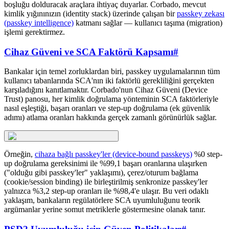
boşluğu dolduracak araçlara ihtiyaç duyarlar. Corbado, mevcut
kimlik yığınınızın (identity stack) üzerinde çalışan bir
passkey zekası
(passkey intelligence)
katmanı sağlar — kullanıcı taşıma (migration)
işlemi gerektirmez.
Cihaz Güveni ve SCA Faktörü Kapsamı
#
Bankalar için temel zorluklardan biri, passkey uygulamalarının tüm
kullanıcı tabanlarında SCA'nın iki faktörlü gerekliliğini gerçekten
karşıladığını kanıtlamaktır. Corbado'nun Cihaz Güveni (Device
Trust) panosu, her kimlik doğrulama yönteminin SCA faktörleriyle
nasıl eşleştiği, başarı oranları ve step-up doğrulama (ek güvenlik
adımı) atlama oranları hakkında gerçek zamanlı görünürlük sağlar.
Örneğin,
cihaza bağlı passkey'ler (device-bound passkeys)
%0 step-
up doğrulama gereksinimi ile %99,1 başarı oranlarına ulaşırken
("olduğu gibi passkey'ler" yaklaşımı), çerez/oturum bağlama
(cookie/session binding) ile birleştirilmiş senkronize passkey'ler
yalnızca %3,2 step-up oranları ile %98,4'e ulaşır. Bu veri odaklı
yaklaşım, bankaların regülatörlere SCA uyumluluğunu teorik
argümanlar yerine somut metriklerle göstermesine olanak tanır.