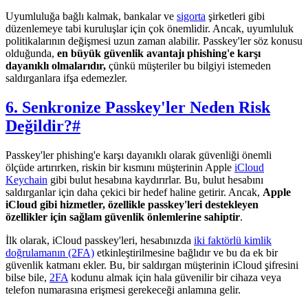
Uyumluluğa bağlı kalmak, bankalar ve
sigorta
şirketleri gibi
düzenlemeye tabi kuruluşlar için çok önemlidir. Ancak, uyumluluk
politikalarının değişmesi uzun zaman alabilir. Passkey'ler söz konusu
olduğunda,
en büyük güvenlik avantajı phishing'e karşı
dayanıklı olmalarıdır,
çünkü müşteriler bu bilgiyi istemeden
saldırganlara ifşa edemezler.
6. Senkronize Passkey'ler Neden Risk
Değildir?
#
Passkey'ler phishing'e karşı dayanıklı olarak güvenliği önemli
ölçüde artırırken, riskin bir kısmını müşterinin Apple
iCloud
Keychain
gibi bulut hesabına kaydırırlar. Bu, bulut hesabını
saldırganlar için daha çekici bir hedef haline getirir. Ancak,
Apple
iCloud gibi hizmetler, özellikle passkey'leri destekleyen
özellikler için sağlam güvenlik önlemlerine sahiptir
.
İlk olarak, iCloud passkey'leri, hesabınızda
iki faktörlü kimlik
doğrulamanın (2FA)
etkinleştirilmesine bağlıdır ve bu da ek bir
güvenlik katmanı ekler. Bu, bir saldırgan müşterinin iCloud şifresini
bilse bile,
2FA
kodunu almak için hala güvenilir bir cihaza veya
telefon numarasına erişmesi gerekeceği anlamına gelir.