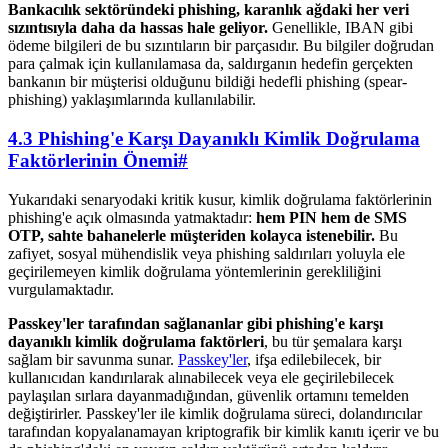
Bankacılık sektöründeki phishing, karanlık ağdaki her veri
sızıntısıyla daha da hassas hale geliyor.
Genellikle, IBAN gibi
ödeme bilgileri de bu sızıntıların bir parçasıdır. Bu bilgiler doğrudan
para çalmak için kullanılamasa da, saldırganın hedefin gerçekten
bankanın bir müşterisi olduğunu bildiği hedefli phishing (spear-
phishing) yaklaşımlarında kullanılabilir.
4.3 Phishing'e Karşı Dayanıklı Kimlik Doğrulama
Faktörlerinin Önemi
#
Yukarıdaki senaryodaki kritik kusur, kimlik doğrulama faktörlerinin
phishing'e açık olmasında yatmaktadır:
hem PIN hem de SMS
OTP, sahte bahanelerle müşteriden kolayca istenebilir.
Bu
zafiyet, sosyal mühendislik veya phishing saldırıları yoluyla ele
geçirilemeyen kimlik doğrulama yöntemlerinin gerekliliğini
vurgulamaktadır.
Passkey'ler tarafından sağlananlar gibi phishing'e karşı
dayanıklı kimlik doğrulama faktörleri
, bu tür şemalara karşı
sağlam bir savunma sunar.
Passkey'ler
, ifşa edilebilecek, bir
kullanıcıdan kandırılarak alınabilecek veya ele geçirilebilecek
paylaşılan sırlara dayanmadığından, güvenlik ortamını temelden
değiştirirler. Passkey'ler ile kimlik doğrulama süreci, dolandırıcılar
tarafından kopyalanamayan kriptografik bir kimlik kanıtı içerir ve bu