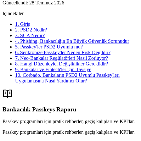
Güncellendi
:
28 Temmuz 2026
İçindekiler
1. Giriş
2. PSD2 Nedir?
3. SCA Nedir?
4. Phishing, Bankacılığın En Büyük Güvenlik Sorunudur
5. Passkey'ler PSD2 Uyumlu mu?
6. Senkronize Passkey'ler Neden Risk Değildir?
7. Neo-Bankalar Regülatörleri Nasıl Zorluyor?
8. Hangi Düzenleyici Değişiklikler Gereklidir?
9. Bankalar ve Fintech'ler için Tavsiye
10. Corbado, Bankaların PSD2 Uyumlu Passkey'leri
Uygulamasına Nasıl Yardımcı Olur?
Bankacılık Passkeys Raporu
Passkey programları için pratik rehberler, geçiş kalıpları ve KPI'lar.
Passkey programları için pratik rehberler, geçiş kalıpları ve KPI'lar.