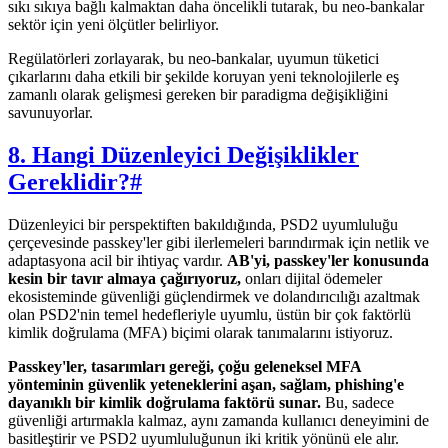
sıkı sıkıya bağlı kalmaktan daha öncelikli tutarak, bu neo-bankalar
sektör için yeni ölçütler belirliyor.
Regülatörleri zorlayarak, bu neo-bankalar, uyumun tüketici
çıkarlarını daha etkili bir şekilde koruyan yeni teknolojilerle eş
zamanlı olarak gelişmesi gereken bir paradigma değişikliğini
savunuyorlar.
8. Hangi Düzenleyici Değişiklikler
Gereklidir?
#
Düzenleyici bir perspektiften bakıldığında, PSD2 uyumluluğu
çerçevesinde passkey'ler gibi ilerlemeleri barındırmak için netlik ve
adaptasyona acil bir ihtiyaç vardır.
AB'yi, passkey'ler konusunda
kesin bir tavır almaya çağırıyoruz,
onları dijital ödemeler
ekosisteminde güvenliği güçlendirmek ve dolandırıcılığı azaltmak
olan PSD2'nin temel hedefleriyle uyumlu, üstün bir çok faktörlü
kimlik doğrulama (MFA) biçimi olarak tanımalarını istiyoruz.
Passkey'ler, tasarımları gereği, çoğu geleneksel MFA
yönteminin güvenlik yeteneklerini aşan, sağlam, phishing'e
dayanıklı bir kimlik doğrulama faktörü sunar.
Bu, sadece
güvenliği artırmakla kalmaz, aynı zamanda kullanıcı deneyimini de
basitleştirir ve PSD2 uyumluluğunun iki kritik yönünü ele alır.