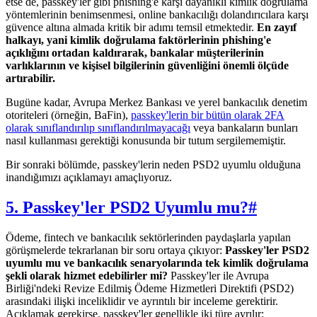
etse de, passkey'ler gibi phishing'e karşı dayanıklı kimlik doğrulama
yöntemlerinin benimsenmesi, online bankacılığı dolandırıcılara karşı
güvence altına almada kritik bir adımı temsil etmektedir.
En zayıf
halkayı, yani kimlik doğrulama faktörlerinin phishing'e
açıklığını ortadan kaldırarak, bankalar müşterilerinin
varlıklarının ve kişisel bilgilerinin güvenliğini önemli ölçüde
artırabilir.
Bugüne kadar, Avrupa Merkez Bankası ve yerel bankacılık denetim
otoriteleri (örneğin, BaFin),
passkey'lerin bir bütün olarak 2FA
olarak sınıflandırılıp sınıflandırılmayacağı
veya bankaların bunları
nasıl kullanması gerektiği konusunda bir tutum sergilememiştir.
Bir sonraki bölümde, passkey'lerin neden PSD2 uyumlu olduğuna
inandığımızı açıklamayı amaçlıyoruz.
5. Passkey'ler PSD2 Uyumlu mu?
#
Ödeme, fintech ve bankacılık sektörlerinden paydaşlarla yapılan
görüşmelerde tekrarlanan bir soru ortaya çıkıyor:
Passkey'ler PSD2
uyumlu mu ve bankacılık senaryolarında tek kimlik doğrulama
şekli olarak hizmet edebilirler mi?
Passkey'ler ile Avrupa
Birliği'ndeki Revize Edilmiş Ödeme Hizmetleri Direktifi (PSD2)
arasındaki ilişki inceliklidir ve ayrıntılı bir inceleme gerektirir.
Açıklamak gerekirse, passkey'ler genellikle iki türe ayrılır: