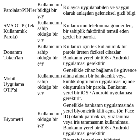
Kullanıcının
Kolayca uygulanabilen ve yaygın
Parolalar/PIN'ler
bildiği bir
olarak anlaşılan geleneksel gizli bilgi.
şey
Kullanıcının
SMS OTP (Tek
Kullanıcının telefonuna gönderilen,
sahip
Kullanımlık
bir sahiplik faktörünü temsil eden
olduğu bir
Parola)
geçici bir parola.
şey
Kullanıcının
Kullanıcı için tek kullanımlık bir
Donanım
sahip
parola üreten fiziksel cihazlar.
Token'ları
olduğu bir
Bankanın yerel bir iOS / Android
şey
uygulaması gerektirir.
Genellikle cihaz bağlama ile güvence
Kullanıcının
altına alınan bir bankacılık veya
Mobil
sahip
kimlik doğrulama uygulaması içinde
Uygulama
olduğu bir
oluşturulan bir parola. Bankanın
OTP'si
şey
yerel bir iOS / Android uygulaması
gerektirir.
Genellikle bankanın uygulamasında
yerel biyometrik kilit açma (ör. Face
Kullanıcının
ID) olarak parmak izi, yüz tanıma
Biyometri
olduğu bir
veya iris taramasının kullanılması.
şey
Bankanın yerel bir iOS / Android
uygulaması gerektirir.