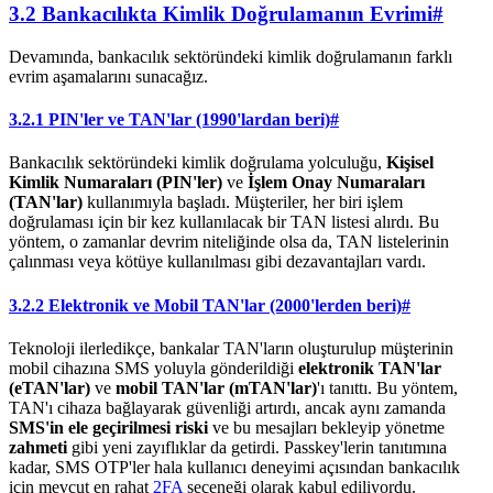
3.2 Bankacılıkta Kimlik Doğrulamanın Evrimi
#
Devamında, bankacılık sektöründeki kimlik doğrulamanın farklı
evrim aşamalarını sunacağız.
3.2.1 PIN'ler ve TAN'lar (1990'lardan beri)
#
Bankacılık sektöründeki kimlik doğrulama yolculuğu,
Kişisel
Kimlik Numaraları (PIN'ler)
ve
İşlem Onay Numaraları
(TAN'lar)
kullanımıyla başladı. Müşteriler, her biri işlem
doğrulaması için bir kez kullanılacak bir TAN listesi alırdı. Bu
yöntem, o zamanlar devrim niteliğinde olsa da, TAN listelerinin
çalınması veya kötüye kullanılması gibi dezavantajları vardı.
3.2.2 Elektronik ve Mobil TAN'lar (2000'lerden beri)
#
Teknoloji ilerledikçe, bankalar TAN'ların oluşturulup müşterinin
mobil cihazına SMS yoluyla gönderildiği
elektronik TAN'lar
(eTAN'lar)
ve
mobil TAN'lar (mTAN'lar)
'ı tanıttı. Bu yöntem,
TAN'ı cihaza bağlayarak güvenliği artırdı, ancak aynı zamanda
SMS'in ele geçirilmesi riski
ve bu mesajları bekleyip yönetme
zahmeti
gibi yeni zayıflıklar da getirdi. Passkey'lerin tanıtımına
kadar, SMS OTP'ler hala kullanıcı deneyimi açısından bankacılık
için mevcut en rahat
2FA
seçeneği olarak kabul ediliyordu.