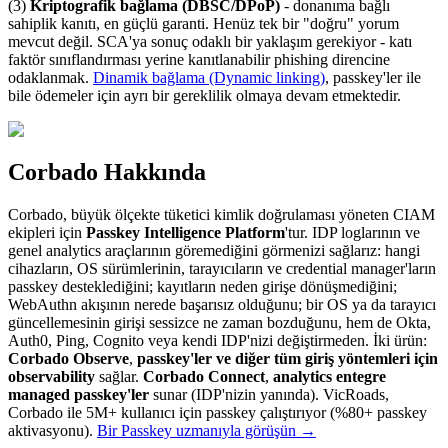
(3)
Kriptografik bağlama (DBSC/DPoP)
- donanıma bağlı
sahiplik kanıtı, en güçlü garanti. Henüz tek bir "doğru" yorum
mevcut değil. SCA'ya sonuç odaklı bir yaklaşım gerekiyor - katı
faktör sınıflandırması yerine kanıtlanabilir phishing direncine
odaklanmak.
Dinamik bağlama (Dynamic linking)
, passkey'ler ile
bile ödemeler için ayrı bir gereklilik olmaya devam etmektedir.
Corbado Hakkında
Corbado, büyük ölçekte tüketici kimlik doğrulaması yöneten CIAM
ekipleri için
Passkey Intelligence Platform
'tur. IDP loglarının ve
genel analytics araçlarının göremediğini görmenizi sağlarız: hangi
cihazların, OS sürümlerinin, tarayıcıların ve credential manager'ların
passkey desteklediğini; kayıtların neden girişe dönüşmediğini;
WebAuthn akışının nerede başarısız olduğunu; bir OS ya da tarayıcı
güncellemesinin girişi sessizce ne zaman bozduğunu, hem de Okta,
Auth0, Ping, Cognito veya kendi IDP'nizi değiştirmeden. İki ürün:
Corbado Observe
,
passkey'ler ve diğer tüm giriş yöntemleri için
observability
sağlar.
Corbado Connect
,
analytics entegre
managed passkey'ler
sunar (IDP'nizin yanında). VicRoads,
Corbado ile 5M+ kullanıcı için passkey çalıştırıyor (%80+ passkey
aktivasyonu).
Bir Passkey uzmanıyla görüşün
→