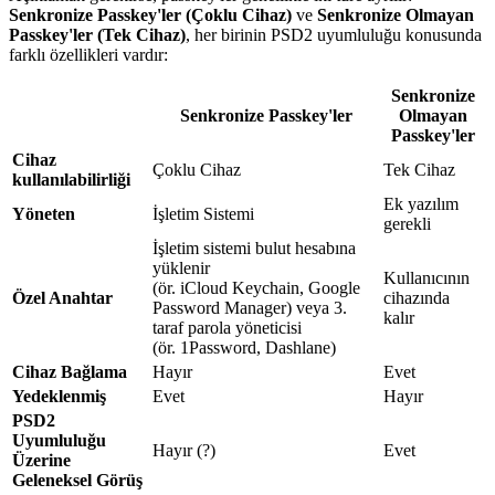
Senkronize Passkey'ler (Çoklu Cihaz)
ve
Senkronize Olmayan
Passkey'ler (Tek Cihaz)
, her birinin PSD2 uyumluluğu konusunda
farklı özellikleri vardır:
Senkronize
Senkronize Passkey'ler
Olmayan
Passkey'ler
Cihaz
Çoklu Cihaz
Tek Cihaz
kullanılabilirliği
Ek yazılım
Yöneten
İşletim Sistemi
gerekli
İşletim sistemi bulut hesabına
yüklenir
Kullanıcının
(ör. iCloud Keychain, Google
Özel Anahtar
cihazında
Password Manager) veya 3.
kalır
taraf parola yöneticisi
(ör. 1Password, Dashlane)
Cihaz Bağlama
Hayır
Evet
Yedeklenmiş
Evet
Hayır
PSD2
Uyumluluğu
Hayır (?)
Evet
Üzerine
Geleneksel Görüş