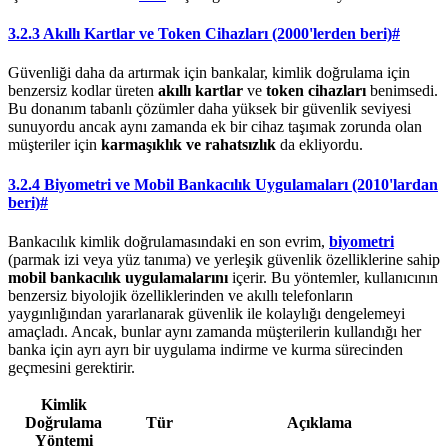
3.2.3 Akıllı Kartlar ve Token Cihazları (2000'lerden beri)
#
Güvenliği daha da artırmak için bankalar, kimlik doğrulama için
benzersiz kodlar üreten
akıllı kartlar
ve
token cihazları
benimsedi.
Bu donanım tabanlı çözümler daha yüksek bir güvenlik seviyesi
sunuyordu ancak aynı zamanda ek bir cihaz taşımak zorunda olan
müşteriler için
karmaşıklık ve rahatsızlık
da ekliyordu.
3.2.4 Biyometri ve Mobil Bankacılık Uygulamaları (2010'lardan
beri)
#
Bankacılık kimlik doğrulamasındaki en son evrim,
biyometri
(parmak izi veya yüz tanıma) ve yerleşik güvenlik özelliklerine sahip
mobil bankacılık uygulamalarını
içerir. Bu yöntemler, kullanıcının
benzersiz biyolojik özelliklerinden ve akıllı telefonların
yaygınlığından yararlanarak güvenlik ile kolaylığı dengelemeyi
amaçladı. Ancak, bunlar aynı zamanda müşterilerin kullandığı her
banka için ayrı ayrı bir uygulama indirme ve kurma sürecinden
geçmesini gerektirir.
Kimlik
Doğrulama
Tür
Açıklama
Yöntemi