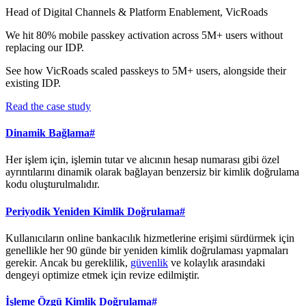
Head of Digital Channels & Platform Enablement, VicRoads
We hit 80% mobile passkey activation across 5M+ users without
replacing our IDP.
See how VicRoads scaled passkeys to 5M+ users, alongside their
existing IDP.
Read the case study
Dinamik Bağlama
#
Her işlem için, işlemin tutar ve alıcının hesap numarası gibi özel
ayrıntılarını dinamik olarak bağlayan benzersiz bir kimlik doğrulama
kodu oluşturulmalıdır.
Periyodik Yeniden Kimlik Doğrulama
#
Kullanıcıların online bankacılık hizmetlerine erişimi sürdürmek için
genellikle her 90 günde bir yeniden kimlik doğrulaması yapmaları
gerekir. Ancak bu gereklilik,
güvenlik
ve kolaylık arasındaki
dengeyi optimize etmek için revize edilmiştir.
İşleme Özgü Kimlik Doğrulama
#