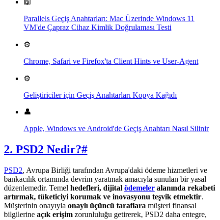
📖
Parallels Geçiş Anahtarları: Mac Üzerinde Windows 11
VM'de Çapraz Cihaz Kimlik Doğrulaması Testi
⚙️
Chrome, Safari ve Firefox'ta Client Hints ve User-Agent
⚙️
Geliştiriciler için Geçiş Anahtarları Kopya Kağıdı
👤
Apple, Windows ve Android'de Geçiş Anahtarı Nasıl Silinir
2. PSD2 Nedir?
#
PSD2
, Avrupa Birliği tarafından Avrupa'daki ödeme hizmetleri ve
bankacılık ortamında devrim yaratmak amacıyla sunulan bir yasal
düzenlemedir. Temel
hedefleri, dijital
ödemeler
alanında rekabeti
artırmak, tüketiciyi korumak ve inovasyonu teşvik etmektir
.
Müşterinin onayıyla
onaylı üçüncü taraflara
müşteri finansal
bilgilerine
açık erişim
zorunluluğu getirerek, PSD2 daha entegre,