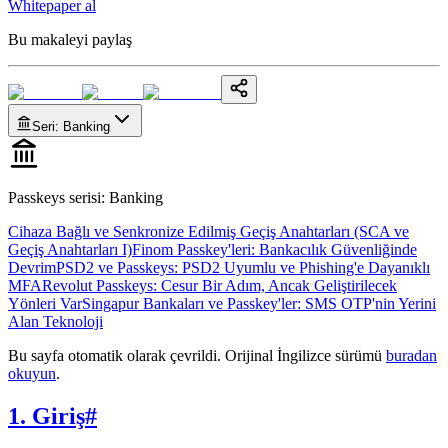
Whitepaper al
Bu makaleyi paylaş
Seri
:
Banking
Passkeys serisi
:
Banking
Cihaza Bağlı ve Senkronize Edilmiş Geçiş Anahtarları (SCA ve
Geçiş Anahtarları I)
Finom Passkey'leri: Bankacılık Güvenliğinde
Devrim
PSD2 ve Passkeys: PSD2 Uyumlu ve Phishing'e Dayanıklı
MFA
Revolut Passkeys: Cesur Bir Adım, Ancak Geliştirilecek
Yönleri Var
Singapur Bankaları ve Passkey'ler: SMS OTP'nin Yerini
Alan Teknoloji
Bu sayfa otomatik olarak çevrildi. Orijinal İngilizce sürümü
buradan
okuyun
.
1. Giriş
#