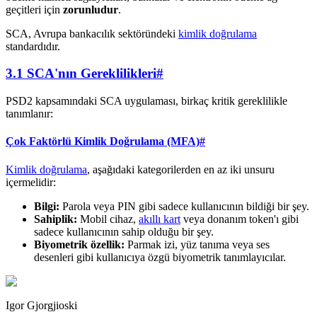
geçitleri için
zorunludur
.
SCA, Avrupa bankacılık sektöründeki
kimlik doğrulama
standardıdır.
3.1 SCA'nın Gereklilikleri
#
PSD2 kapsamındaki SCA uygulaması, birkaç kritik gereklilikle
tanımlanır:
Çok Faktörlü Kimlik Doğrulama (MFA)
#
Kimlik doğrulama
, aşağıdaki kategorilerden en az iki unsuru
içermelidir:
Bilgi:
Parola veya PIN gibi sadece kullanıcının bildiği bir şey.
Sahiplik:
Mobil cihaz,
akıllı kart
veya donanım token'ı gibi
sadece kullanıcının sahip olduğu bir şey.
Biyometrik özellik:
Parmak izi, yüz tanıma veya ses
desenleri gibi kullanıcıya özgü biyometrik tanımlayıcılar.
Igor Gjorgjioski