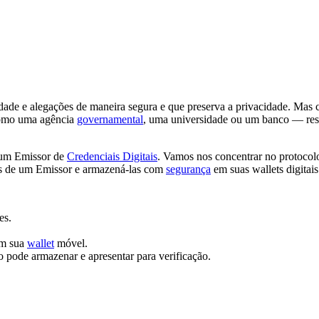
de e alegações de maneira segura e que preserva a privacidade. Mas c
como uma agência
governamental
, uma universidade ou um banco — respo
r um Emissor de
Credenciais Digitais
. Vamos nos concentrar no protoco
is de um Emissor e armazená-las com
segurança
em suas wallets digitais
es.
om sua
wallet
móvel.
o pode armazenar e apresentar para verificação.