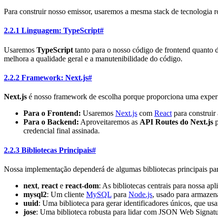
Para construir nosso emissor, usaremos a mesma stack de tecnologia r
2.2.1 Linguagem: TypeScript
#
Usaremos
TypeScript
tanto para o nosso código de frontend quanto d
melhora a qualidade geral e a manutenibilidade do código.
2.2.2 Framework: Next.js
#
Next.js
é nosso framework de escolha porque proporciona uma experiê
Para o Frontend:
Usaremos
Next.js
com
React
para construir 
Para o Backend:
Aproveitaremos as
API Routes do Next.js
p
credencial final assinada.
2.2.3 Bibliotecas Principais
#
Nossa implementação dependerá de algumas bibliotecas principais para
next
,
react
e
react-dom
: As bibliotecas centrais para nossa ap
mysql2
: Um cliente
MySQL
para
Node.js
, usado para armazen
uuid
: Uma biblioteca para gerar identificadores únicos, que us
jose
: Uma biblioteca robusta para lidar com JSON Web Signatur