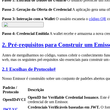
Passo 1: Entrada de Dados do Usuário
O usuário preenche um formu
Passo 2: Geração da Oferta de Credencial
A aplicação gera uma of
Passo 3: Interação com a Wallet
O usuário escaneia o
código QR
co
Passo 4: Credencial Emitida
A wallet recebe e armazena a nova crede
2. Pré-requisitos para Construir um Emiss
Antes de mergulharmos no código, vamos cobrir o conhecimento funda
web, mas os seguintes pré-requisitos são essenciais para construir um 
2.1 Escolhas de Protocolo
#
Nosso Emissor é construído sobre um conjunto de padrões abertos que 
Padrão /
Descrição
Protocolo
OpenID for Verifiable Credential Issuance.
Este é
OpenID4VCI
credencial de um Emissor.
Credenciais Verificáveis baseadas em JWT.
O form
JWT-VC