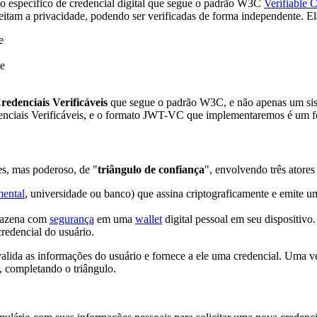
o específico de credencial digital que segue o padrão W3C
Verifiable C
eitam a privacidade, podendo ser verificadas de forma independente. El
e
de
redenciais Verificáveis
que segue o padrão W3C, e não apenas um si
denciais Verificáveis, e o formato JWT-VC que implementaremos é um 
es, mas poderoso, de "
triângulo de confiança
", envolvendo três atores 
ental
, universidade ou banco) que assina criptograficamente e emite u
rmazena com
segurança
em uma
wallet
digital pessoal em seu dispositivo.
redencial do usuário.
alida as informações do usuário e fornece a ele uma credencial. Uma v
, completando o triângulo.