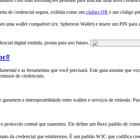
lário com suas informações pessoais para solicitar uma nova credenc
erta de credencial segura, exibida como um
código QR
e um código pré
m uma wallet compatível (ex: Sphereon Wallet) e insere um PIN para a
ncial digital emitida, pronta para uso futuro.
or
#
mental e as ferramentas que você precisará. Este guia assume que vo
emissor de credenciais.
garantem a interoperabilidade entre wallets e serviços de emissão. Par
 o protocolo central que usaremos. Ele define um fluxo padrão de como 
ato da credencial que emitiremos. É um padrão W3C que codifica cre