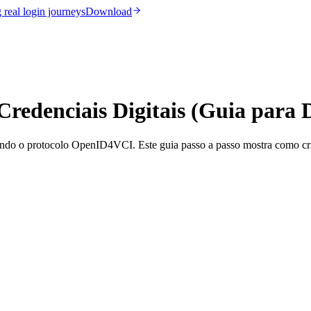
real login journeys
Download
redenciais Digitais (Guia para 
ndo o protocolo OpenID4VCI. Este guia passo a passo mostra como cria