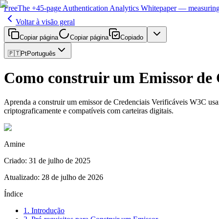
Free
The
+45-page
Authentication
Analytics Whitepaper
— measuring 
Voltar à visão geral
Copiar página
Copiar página
Copiado
🇵🇹
Pt
Português
Como construir um Emissor de C
Aprenda a construir um emissor de Credenciais Verificáveis W3C usa
criptograficamente e compatíveis com carteiras digitais.
Amine
Criado
:
31 de julho de 2025
Atualizado
:
28 de julho de 2026
Índice
1. Introdução