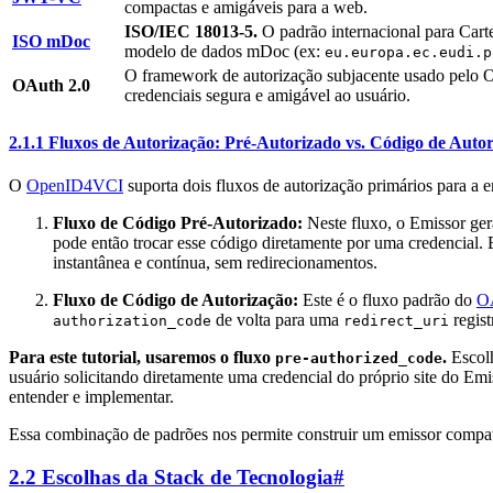
compactas e amigáveis para a web.
ISO/IEC 18013-5.
O padrão internacional para Ca
ISO mDoc
modelo de dados mDoc (ex:
eu.europa.ec.eudi.p
O framework de autorização subjacente usado pel
OAuth 2.0
credenciais segura e amigável ao usuário.
2.1.1 Fluxos de Autorização: Pré-Autorizado vs. Código de Auto
O
OpenID4VCI
suporta dois fluxos de autorização primários para a e
Fluxo de Código Pré-Autorizado:
Neste fluxo, o Emissor ger
pode então trocar esse código diretamente por uma credencial. E
instantânea e contínua, sem redirecionamentos.
Fluxo de Código de Autorização:
Este é o fluxo padrão do
O
de volta para uma
regist
authorization_code
redirect_uri
Para este tutorial, usaremos o fluxo
.
Escolh
pre-authorized_code
usuário solicitando diretamente uma credencial do próprio site do Emis
entender e implementar.
Essa combinação de padrões nos permite construir um emissor compat
2.2 Escolhas da Stack de Tecnologia
#