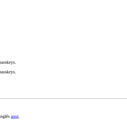
passkeys.
passkeys.
inglês
aqui
.