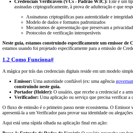
Credenciais Verificáveis (VCs - Padrão W3C):
Este é um tip
assinadas criptograficamente, à prova de adulteração e que resp
Assinaturas criptográficas para autenticidade e integridad
Modelo de dados e formatos padronizados
Mecanismos de apresentação que preservam a privacida
Protocolos de verificação interoperáveis
Neste guia, estamos construindo especificamente um emissor de C
estamos usando foi projetado especificamente para a emissão de Cre
1.2 Como Funciona
#
A mágica por trás das credenciais digitais reside em um modelo simpl
Emissor:
Uma autoridade confiável (ex: uma agência
governam
construindo neste guia.
Portador (Holder):
O usuário, que recebe a credencial e a a
Verificador:
Uma aplicação ou serviço que precisa verificar a c
O fluxo de emissão é o primeiro passo neste ecossistema. O Emissor v
apresentá-la a um Verificador para provar sua identidade ou alegações
Aqui está uma rápida olhada na aplicação final em ação: