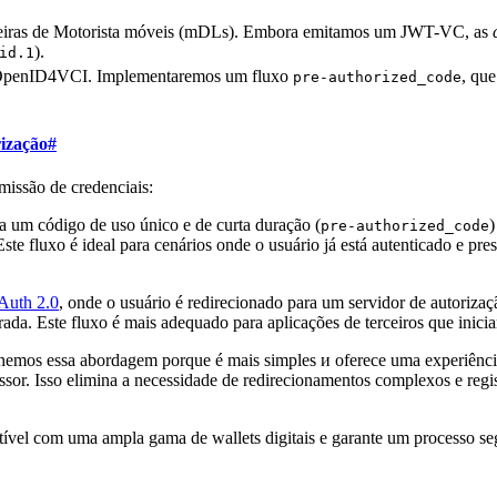
rteiras de Motorista móveis (mDLs). Embora emitamos um JWT-VC, as
).
id.1
o OpenID4VCI. Implementaremos um fluxo
, que
pre-authorized_code
rização
#
missão de credenciais:
a um código de uso único e de curta duração (
)
pre-authorized_code
ste fluxo é ideal para cenários onde o usuário já está autenticado e pr
Auth 2.0
, onde o usuário é redirecionado para um servidor de autoriza
rada. Este fluxo é mais adequado para aplicações de terceiros que ini
emos essa abordagem porque é mais simples и oferece uma experiência 
sor. Isso elimina a necessidade de redirecionamentos complexos e regist
ível com uma ampla gama de wallets digitais e garante um processo seg