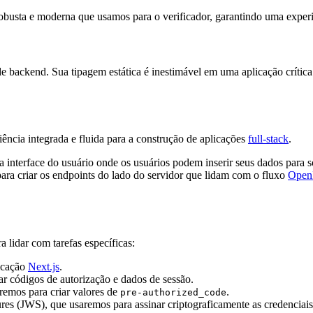
obusta e moderna que usamos para o verificador, garantindo uma experi
e backend. Sua tipagem estática é inestimável em uma aplicação crític
ncia integrada e fluida para a construção de aplicações
full-stack
.
a interface do usuário onde os usuários podem inserir seus dados para s
ara criar os endpoints do lado do servidor que lidam com o fluxo
Open
 lidar com tarefas específicas:
licação
Next.js
.
ar códigos de autorização e dados de sessão.
aremos para criar valores de
.
pre-authorized_code
es (JWS), que usaremos para assinar criptograficamente as credenciai