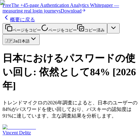
Free
The
+45-page
Authentication
Analytics Whitepaper
—
measuring real login journeys
Download
概要に戻る
ページをコピー
ページをコピー
コピー済み
🇯🇵
Ja
日本語
日本におけるパスワードの使
い回し: 依然として84% [2026
年]
トレンドマイクロの2026年調査によると、日本のユーザーの
84%がパスワードを使い回しており、パスキーの認知度は
91%に達しています。主な調査結果を分析します。
Vincent Delitz