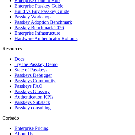
Enterprise Content Hub
Enterprise Passkey Guide
Build vs Buy Passkey Guide
Passkey Workshop
Passkey Adoption Benchmark
Passkey Benchmark 2026
Enterprise Infrastructure
Hardware Authenticator Rollouts
Resources
Docs
Try the Passkey Demo
State of Passkeys
Passkeys Debugger
Passkeys Community
Passkeys FAQ
Passkeys Glossary
Authentication KPIs
Passkeys Substack
Passkey consulting
Corbado
Enterprise Pricing
About Us