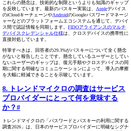
これらの懸念は、技術的な制限というよりも知識のギャップ
を反映しています。最新のパスキー実装は、
Apple
デバイス
のiCloudキーチェーンや
Android
のGoogleパスワードマネージ
ャーなどのプラットフォームエコシステムを通じて、デバイ
ス間で認証情報を同期します。
FIDOアライアンスのマルチ
デバイスクレデンシャル仕様
は、クロスデバイスの携帯性に
直接対処しています。
特筆すべきは、回答者の29.3%がパスキーについて全く懸念
がないと報告したことです。懸念しているユーザーとしてい
ないユーザーのギャップは、復元手順やクロスデバイスの同
期に関する明確なコミュニケーションによって、導入の摩擦
を大幅に軽減できることを示唆しています。
8. トレンドマイクロの調査はサービス
プロバイダーにとって何を意味する
か？
#
トレンドマイクロの「パスワードとパスキーの利用に関する
調査2026」は、日本のサービスプロバイダーに明確なシグナ