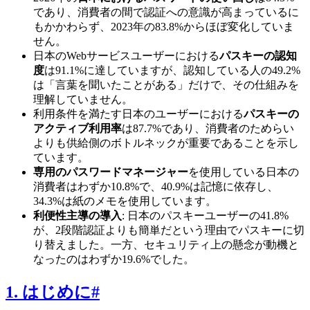
であり、消費者の間で認証への意識が高まっているに
もかかわらず、2023年の83.8%からほぼ変化していま
せん。
日本のWebサービスユーザーにおける
パスキーの認知
度
は91.1%に達していますが、認知している人の49.2%
は「言葉を聞いたことがある」だけで、その仕組みを
理解していません。
利用条件を満たす日本のユーザーにおける
パスキーの
アクティブ利用率
は87.7%であり、消費者のためらい
よりも供給側のボトルネックが重要であることを示し
ています。
専用のパスワードマネージャー
を使用している日本の
消費者はわずか10.8%で、40.9%は記憶に依存し、
34.3%は紙のメモを使用しています。
利便性主導の導入
: 日本のパスキーユーザーの41.8%
が、2段階認証よりも簡単だという理由でパスキーに切
り替えました。一方、セキュリティ上の懸念が動機と
なったのはわずか19.6%でした。
1. はじめに
#