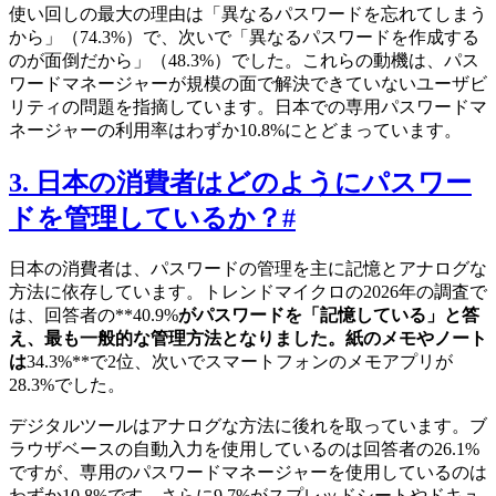
使い回しの最大の理由は「異なるパスワードを忘れてしまう
から」（74.3%）で、次いで「異なるパスワードを作成する
のが面倒だから」（48.3%）でした。これらの動機は、パス
ワードマネージャーが規模の面で解決できていないユーザビ
リティの問題を指摘しています。日本での専用パスワードマ
ネージャーの利用率はわずか10.8%にとどまっています。
3. 日本の消費者はどのようにパスワー
ドを管理しているか？
#
日本の消費者は、パスワードの管理を主に記憶とアナログな
方法に依存しています。トレンドマイクロの2026年の調査で
は、回答者の**40.9%
がパスワードを「記憶している」と答
え、最も一般的な管理方法となりました。紙のメモやノート
は
34.3%**で2位、次いでスマートフォンのメモアプリが
28.3%でした。
デジタルツールはアナログな方法に後れを取っています。ブ
ラウザベースの自動入力を使用しているのは回答者の26.1%
ですが、専用のパスワードマネージャーを使用しているのは
わずか10.8%です。さらに9.7%がスプレッドシートやドキュ