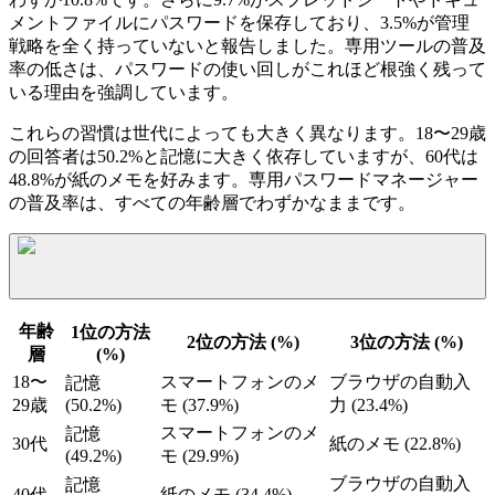
メントファイルにパスワードを保存しており、3.5%が管理
戦略を全く持っていないと報告しました。専用ツールの普及
率の低さは、パスワードの使い回しがこれほど根強く残って
いる理由を強調しています。
これらの習慣は世代によっても大きく異なります。18〜29歳
の回答者は50.2%と記憶に大きく依存していますが、60代は
48.8%が紙のメモを好みます。専用パスワードマネージャー
の普及率は、すべての年齢層でわずかなままです。
年齢
1位の方法
2位の方法 (%)
3位の方法 (%)
層
(%)
18〜
スマートフォンのメ
ブラウザの自動入
記憶
29歳
(50.2%)
モ (37.9%)
力 (23.4%)
スマートフォンのメ
記憶
30代
紙のメモ (22.8%)
(49.2%)
モ (29.9%)
ブラウザの自動入
記憶
40代
紙のメモ (34.4%)