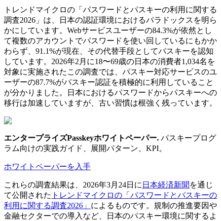
トレンドマイクロの「パスワードとパスキーの利用に関する
調査2026」は、日本の認証環境におけるパラドックスを明ら
かにしています。Webサービスユーザーの84.3%が依然とし
て複数のアカウントでパスワードを使い回しているにもかか
わらず、91.1%が現在、その代替手段としてパスキーを認知
しています。2026年2月に18〜69歳の日本の消費者1,034名を
対象に実施されたこの調査では、パスキー対応サービスのユ
ーザーの87.7%がパスキー認証を積極的に利用していること
が分かりました。日本におけるパスワードからパスキーへの
移行は加速していますが、古い習慣は根強く残っています。
エンタープライズPasskeyホワイトペーパー
.
パスキープログ
ラム向けの実践ガイド、展開パターン、KPI。
ホワイトペーパーを入手
これらの調査結果は、2026年3月24日に
日本経済新聞
を通じ
て公開された
トレンドマイクロの「パスワードとパスキーの
利用に関する調査2026」
によるものです。規制の推進要因や
金融セクターでの導入など、日本のパスキー環境に関するよ