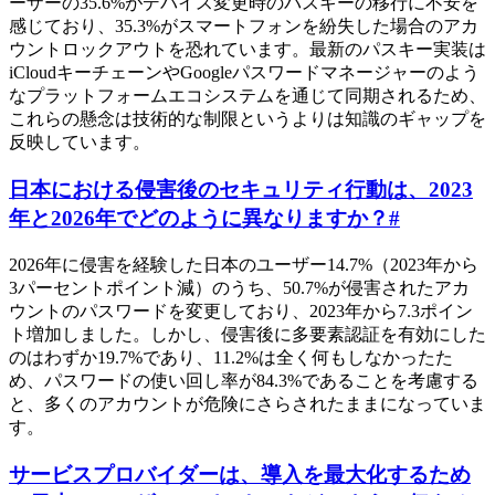
ーザーの35.6%がデバイス変更時のパスキーの移行に不安を
感じており、35.3%がスマートフォンを紛失した場合のアカ
ウントロックアウトを恐れています。最新のパスキー実装は
iCloudキーチェーンやGoogleパスワードマネージャーのよう
なプラットフォームエコシステムを通じて同期されるため、
これらの懸念は技術的な制限というよりは知識のギャップを
反映しています。
日本における侵害後のセキュリティ行動は、2023
年と2026年でどのように異なりますか？
#
2026年に侵害を経験した日本のユーザー14.7%（2023年から
3パーセントポイント減）のうち、50.7%が侵害されたアカ
ウントのパスワードを変更しており、2023年から7.3ポイン
ト増加しました。しかし、侵害後に多要素認証を有効にした
のはわずか19.7%であり、11.2%は全く何もしなかったた
め、パスワードの使い回し率が84.3%であることを考慮する
と、多くのアカウントが危険にさらされたままになっていま
す。
サービスプロバイダーは、導入を最大化するため