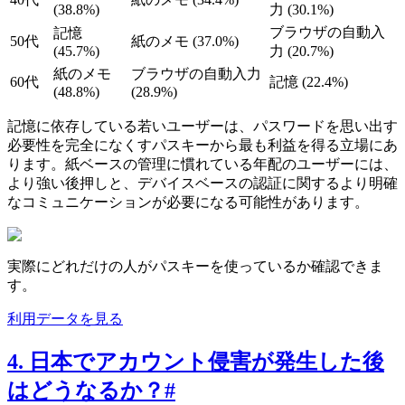
(38.8%)
力 (30.1%)
ブラウザの自動入
記憶
50代
紙のメモ (37.0%)
(45.7%)
力 (20.7%)
紙のメモ
ブラウザの自動入力
60代
記憶 (22.4%)
(48.8%)
(28.9%)
記憶に依存している若いユーザーは、パスワードを思い出す
必要性を完全になくすパスキーから最も利益を得る立場にあ
ります。紙ベースの管理に慣れている年配のユーザーには、
より強い後押しと、デバイスベースの認証に関するより明確
なコミュニケーションが必要になる可能性があります。
実際にどれだけの人がパスキーを使っているか確認できま
す。
利用データを見る
4. 日本でアカウント侵害が発生した後
はどうなるか？
#