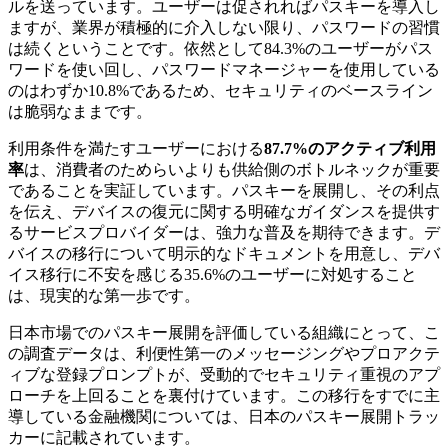
ルを送っています。ユーザーは促されればパスキーを導入し
ますが、業界が積極的に介入しない限り、パスワードの習慣
は続くということです。依然として84.3%のユーザーがパス
ワードを使い回し、パスワードマネージャーを使用している
のはわずか10.8%であるため、セキュリティのベースライン
は脆弱なままです。
利用条件を満たすユーザーにおける
87.7%のアクティブ利用
率
は、消費者のためらいよりも供給側のボトルネックが重要
であることを実証しています。パスキーを展開し、その利点
を伝え、デバイスの復元に関する明確なガイダンスを提供す
るサービスプロバイダーは、強力な普及を期待できます。デ
バイスの移行について明示的なドキュメントを用意し、デバ
イス移行に不安を感じる35.6%のユーザーに対処すること
は、現実的な第一歩です。
日本市場でのパスキー展開を評価している組織にとって、こ
の調査データは、利便性第一のメッセージングやプロアクテ
ィブな登録プロンプトが、受動的でセキュリティ重視のアプ
ローチを上回ることを裏付けています。この移行をすでに主
導している金融機関については、日本のパスキー展開トラッ
カーに記載されています。