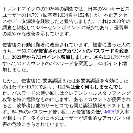
トレンドマイクロの2026年の調査では、日本のWebサービス
ユーザーの14.7%（回答者1,034名中152名）が、不正アクセ
スやデータ漏洩を経験したと報告しました。これは2023年の
調査と比較して3パーセントポイントの減少であり、侵害率
の緩やかな改善を示しています。
侵害後の行動は顕著に改善されています。被害に遭った人の
うち、**50.7%
が侵害されたアカウントのパスワードを変更
し、2023年から7.3ポイント増加しました。さらに
21.7%**が
すべてのアカウントのパスワードを変更し、8.5ポイント増
加しました。
しかし、侵害後に2要素認証または多要素認証を有効にした
のはわずか19.7%であり、
11.2%は全く何もしませんでし
た
。パスワードの使い回しはクレデンシャルスタッフィング
攻撃を特に危険なものにします。あるアカウントが侵害され
ると、攻撃者は他のサービスでも同じ認証情報をテストしま
す。84.3%のパスワード使い回しと侵害後の低い
MFA
導入率
が相まって、多くの日本のユーザーが連鎖的なアカウント侵
害の危険にさらされています。