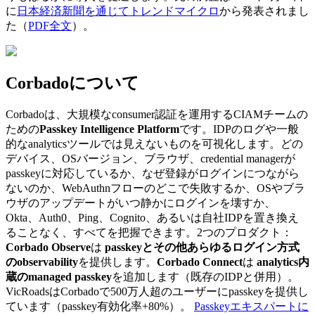
に
日本経済新聞を通じてトレンドマイクロ
から発表されまし
た（
PDF全文
）。
Corbadoについて
Corbadoは、大規模なconsumer認証を運用するCIAMチームの
ための
Passkey Intelligence Platform
です。IDPのログや一般
的なanalyticsツールでは見えないものを可視化します。どの
デバイス、OSバージョン、ブラウザ、credential managerが
passkeyに対応しているか、なぜ登録がログインにつながら
ないのか、WebAuthnフローのどこで失敗するか、OSやブラ
ウザのアップデートがいつ静かにログインを壊すか、
Okta、Auth0、Ping、Cognito、あるいは自社IDPを置き換え
ることなく、すべてを把握できます。2つのプロダクト：
Corbado Observe
は
passkeyとその他あらゆるログイン方式
のobservability
を提供します。
Corbado Connect
は
analytics内
蔵のmanaged passkey
を追加します（既存のIDPと併用）。
VicRoadsはCorbadoで500万人超のユーザーにpasskeyを提供し
ています（passkey有効化率+80%）。
Passkeyエキスパートに