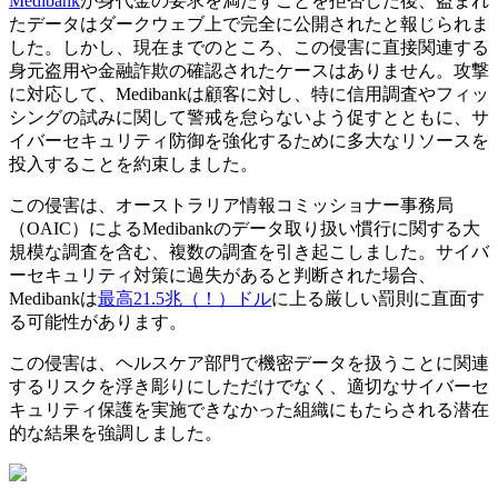
Medibank
が身代金の要求を満たすことを拒否した後、盗まれ
たデータはダークウェブ上で完全に公開されたと報じられま
した。しかし、現在までのところ、この侵害に直接関連する
身元盗用や金融詐欺の確認されたケースはありません。攻撃
に対応して、Medibankは顧客に対し、特に信用調査やフィッ
シングの試みに関して警戒を怠らないよう促すとともに、サ
イバーセキュリティ防御を強化するために多大なリソースを
投入することを約束しました。
この侵害は、オーストラリア情報コミッショナー事務局
（OAIC）によるMedibankのデータ取り扱い慣行に関する大
規模な調査を含む、複数の調査を引き起こしました。サイバ
ーセキュリティ対策に過失があると判断された場合、
Medibankは
最高21.5兆（！）ドル
に上る厳しい罰則に直面す
る可能性があります。
この侵害は、ヘルスケア部門で機密データを扱うことに関連
するリスクを浮き彫りにしただけでなく、適切なサイバーセ
キュリティ保護を実施できなかった組織にもたらされる潜在
的な結果を強調しました。