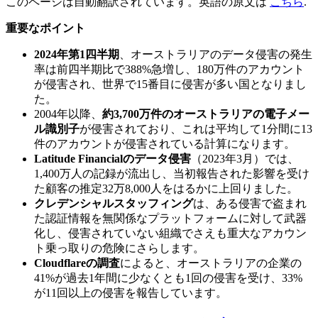
このページは自動翻訳されています。英語の原文は
こちら
.
重要なポイント
2024年第1四半期
、オーストラリアのデータ侵害の発生
率は前四半期比で388%急増し、180万件のアカウント
が侵害され、世界で15番目に侵害が多い国となりまし
た。
2004年以降、
約3,700万件のオーストラリアの電子メー
ル識別子
が侵害されており、これは平均して1分間に13
件のアカウントが侵害されている計算になります。
Latitude Financialのデータ侵害
（2023年3月）では、
1,400万人の記録が流出し、当初報告された影響を受け
た顧客の推定32万8,000人をはるかに上回りました。
クレデンシャルスタッフィング
は、ある侵害で盗まれ
た認証情報を無関係なプラットフォームに対して武器
化し、侵害されていない組織でさえも重大なアカウン
ト乗っ取りの危険にさらします。
Cloudflareの調査
によると、オーストラリアの企業の
41%が過去1年間に少なくとも1回の侵害を受け、33%
が11回以上の侵害を報告しています。