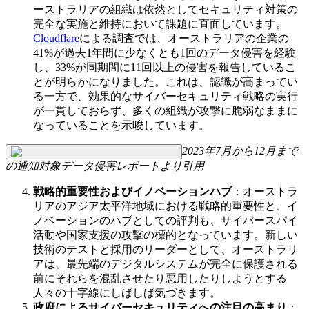
ーストラリアの組織は依然としてセキュリティ対策の
完全な実施と維持において課題に直面しています。
Cloudflare
による調査では、オーストラリアの企業の
41%が過去1年間に少なくとも1回のデータ侵害を経験
し、33%が同期間に11回以上の侵害を報告しているこ
とが明らかになりました。これは、認識が高まってい
る一方で、効果的なサイバーセキュリティ戦略の実行
が一貫しておらず、多くの組織が攻撃に脆弱なままに
なっていることを示唆しています。
2023年7月から12月まで
の通知対象データ侵害レポートより引用
戦略的重要性およびイノベーションハブ
：オーストラ
リアのアジア太平洋地域における戦略的重要性と、イ
ノベーションのハブとしての評判も、サイバースパイ
活動や国家支援の攻撃の標的となっています。新しい
技術のテストと採用のリーダーとして、オーストラリ
アは、最先端のデジタルシステムが完全に保護される
前にそれらを混乱させたり悪用したりしようとする
人々の十字線にしばしば気づきます。
政府によるサイバーセキュリティへの注目の高まり
：