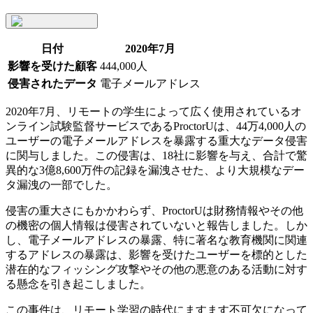
日付
2020年7月
影響を受けた顧客
444,000人
侵害されたデータ
電子メールアドレス
2020年7月、リモートの学生によって広く使用されているオ
ンライン試験監督サービスであるProctorUは、44万4,000人の
ユーザーの電子メールアドレスを暴露する重大なデータ侵害
に関与しました。この侵害は、18社に影響を与え、合計で驚
異的な3億8,600万件の記録を漏洩させた、より大規模なデー
タ漏洩の一部でした。
侵害の重大さにもかかわらず、ProctorUは財務情報やその他
の機密の個人情報は侵害されていないと報告しました。しか
し、電子メールアドレスの暴露、特に著名な教育機関に関連
するアドレスの暴露は、影響を受けたユーザーを標的とした
潜在的なフィッシング攻撃やその他の悪意のある活動に対す
る懸念を引き起こしました。
この事件は、リモート学習の時代にますます不可欠になって