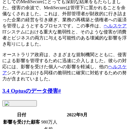
としてのMediSecureにとっても深刻な結果をもたらしまし
た。侵害の余波で、MediSecureは管理下に置かれることを余
儀なくされました。これは、外部管理者が財政的に行き詰ま
った企業の経営を引き継ぎ、業務の再構築と債権者への返済
を管理しようとするプロセスです。この事件は、
ヘルスケア
ITシステムにおける重大な脆弱性と、そのような侵害が消費
者とビジネスの両方に与える可能性のある壊滅的な影響を浮
き彫りにしました。
オーストラリア政府は、さまざまな規制機関とともに、侵害
による影響を管理するために迅速に介入しました。彼らの対
応には、影響を受けた個人への影響を軽減し、他の
ヘルスケ
ア
システムにおける同様の脆弱性に確実に対処するための努
力が含まれていました。
3.4 Optusのデータ侵害
#
日付
2022年9月
影響を受けた顧客
980万人