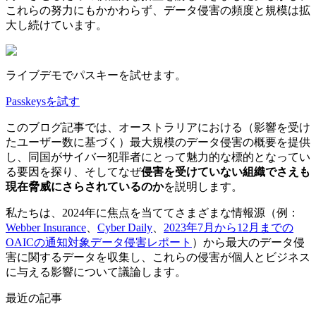
これらの努力にもかかわらず、データ侵害の頻度と規模は拡
大し続けています。
ライブデモでパスキーを試せます。
Passkeysを試す
このブログ記事では、オーストラリアにおける（影響を受け
たユーザー数に基づく）最大規模のデータ侵害の概要を提供
し、同国がサイバー犯罪者にとって魅力的な標的となってい
る要因を探り、そしてなぜ
侵害を受けていない組織でさえも
現在脅威にさらされているのか
を説明します。
私たちは、2024年に焦点を当ててさまざまな情報源（例：
Webber Insurance
、
Cyber Daily
、
2023年7月から12月までの
OAICの通知対象データ侵害レポート
）から最大のデータ侵
害に関するデータを収集し、これらの侵害が個人とビジネス
に与える影響について議論します。
最近の記事