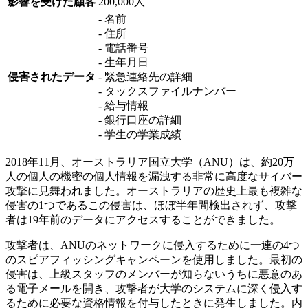
影響を受けた顧客
200,000人
- 名前
- 住所
- 電話番号
- 生年月日
侵害されたデータ
- 緊急連絡先の詳細
- タックスファイルナンバー
- 給与情報
- 銀行口座の詳細
- 学生の学業成績
2018年11月、オーストラリア国立大学（ANU）は、約20万
人の個人の機密の個人情報を漏洩する非常に高度なサイバー
攻撃に見舞われました。オーストラリアの歴史上最も複雑な
侵害の1つであるこの侵害は、ほぼ半年間検出されず、攻撃
者は19年前のデータにアクセスすることができました。
攻撃者は、ANUのネットワークに侵入するために一連の4つ
のスピアフィッシングキャンペーンを使用しました。最初の
侵害は、上級スタッフのメンバーが知らないうちに悪意のあ
る電子メールを開き、攻撃者が大学のシステムに深く侵入す
るために必要な資格情報を付与したときに発生しました。内