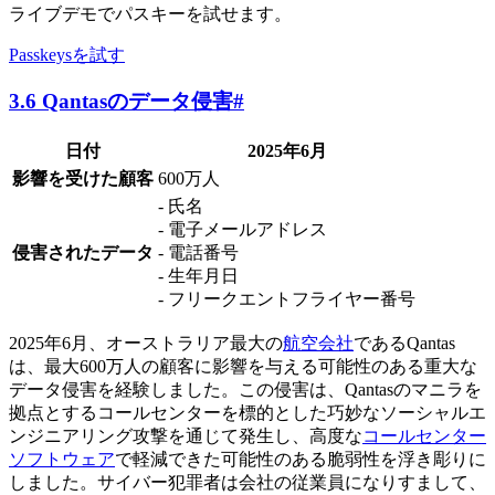
ライブデモでパスキーを試せます。
Passkeysを試す
3.6 Qantasのデータ侵害
#
日付
2025年6月
影響を受けた顧客
600万人
- 氏名
- 電子メールアドレス
侵害されたデータ
- 電話番号
- 生年月日
- フリークエントフライヤー番号
2025年6月、オーストラリア最大の
航空会社
であるQantas
は、最大600万人の顧客に影響を与える可能性のある重大な
データ侵害を経験しました。この侵害は、Qantasのマニラを
拠点とするコールセンターを標的とした巧妙なソーシャルエ
ンジニアリング攻撃を通じて発生し、高度な
コールセンター
ソフトウェア
で軽減できた可能性のある脆弱性を浮き彫りに
しました。サイバー犯罪者は会社の従業員になりすまして、