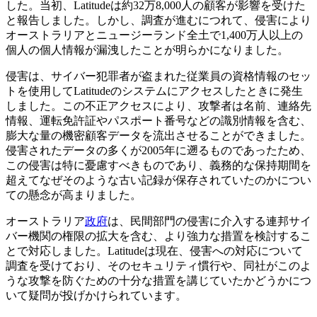
した。当初、Latitudeは約32万8,000人の顧客が影響を受けた
と報告しました。しかし、調査が進むにつれて、侵害により
オーストラリアとニュージーランド全土で1,400万人以上の
個人の個人情報が漏洩したことが明らかになりました。
侵害は、サイバー犯罪者が盗まれた従業員の資格情報のセッ
トを使用してLatitudeのシステムにアクセスしたときに発生
しました。この不正アクセスにより、攻撃者は名前、連絡先
情報、運転免許証やパスポート番号などの識別情報を含む、
膨大な量の機密顧客データを流出させることができました。
侵害されたデータの多くが2005年に遡るものであったため、
この侵害は特に憂慮すべきものであり、義務的な保持期間を
超えてなぜそのような古い記録が保存されていたのかについ
ての懸念が高まりました。
オーストラリア
政府
は、民間部門の侵害に介入する連邦サイ
バー機関の権限の拡大を含む、より強力な措置を検討するこ
とで対応しました。Latitudeは現在、侵害への対応について
調査を受けており、そのセキュリティ慣行や、同社がこのよ
うな攻撃を防ぐための十分な措置を講じていたかどうかにつ
いて疑問が投げかけられています。