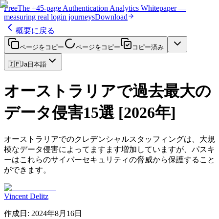
Free
The
+45-page
Authentication
Analytics Whitepaper
—
measuring real login journeys
Download
概要に戻る
ページをコピー
ページをコピー
コピー済み
🇯🇵
Ja
日本語
オーストラリアで過去最大の
データ侵害15選 [2026年]
オーストラリアでのクレデンシャルスタッフィングは、大規
模なデータ侵害によってますます増加していますが、パスキ
ーはこれらのサイバーセキュリティの脅威から保護すること
ができます。
Vincent Delitz
作成日
:
2024年8月16日