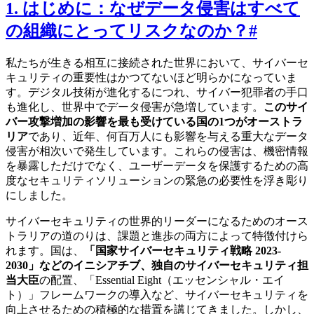
1. はじめに：なぜデータ侵害はすべて
の組織にとってリスクなのか？
#
私たちが生きる相互に接続された世界において、サイバーセ
キュリティの重要性はかつてないほど明らかになっていま
す。デジタル技術が進化するにつれ、サイバー犯罪者の手口
も進化し、世界中でデータ侵害が急増しています。
このサイ
バー攻撃増加の影響を最も受けている国の1つがオーストラ
リア
であり、近年、何百万人にも影響を与える重大なデータ
侵害が相次いで発生しています。これらの侵害は、機密情報
を暴露しただけでなく、ユーザーデータを保護するための高
度なセキュリティソリューションの緊急の必要性を浮き彫り
にしました。
サイバーセキュリティの世界的リーダーになるためのオース
トラリアの道のりは、課題と進歩の両方によって特徴付けら
れます。国は、
「国家サイバーセキュリティ戦略 2023-
2030」
などのイニシアチブ、独自の
サイバーセキュリティ担
当大臣
の配置、「Essential Eight（エッセンシャル・エイ
ト）」フレームワークの導入など、サイバーセキュリティを
向上させるための積極的な措置を講じてきました。しかし、