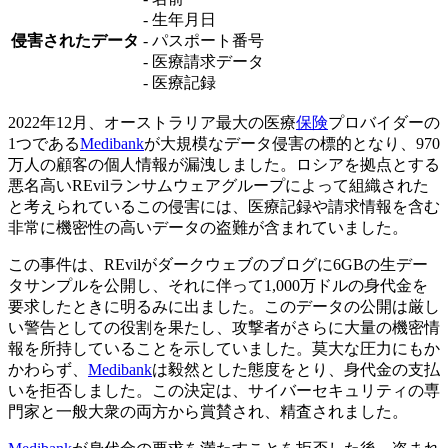
- 生年月日
侵害されたデータ
- パスポート番号
- 医療請求データ
- 医療記録
2022年12月、オーストラリア最大の医療
保険
プロバイダーの
1つである
Medibank
が大規模なデータ侵害の標的となり、970
万人の顧客の個人情報が漏洩しました。ロシアを拠点とする
悪名高いREvilランサムウェアグループによって組織された
と考えられているこの侵害には、医療記録や請求情報を含む
非常に機密性の高いデータの盗難が含まれていました。
この事件は、REvilがダークウェブのブログに6GBの生デー
タサンプルを公開し、それに伴って1,000万ドルの身代金を
要求したときに明るみに出ました。このデータの公開は厳し
い警告としての役割を果たし、攻撃者がさらに大量の機密情
報を所持していることを示していました。莫大な圧力にもか
かわらず、
Medibank
は毅然とした態度をとり、身代金の支払
いを拒否しました。この決定は、サイバーセキュリティの専
門家と一般大衆の両方から賞賛され、精査されました。