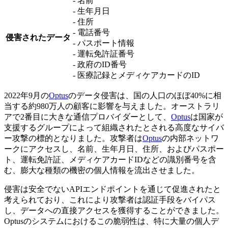
- 名前
- 生年月日
- 住所
- 電話番号
侵害されたデータ
- パスポート情報
- 運転免許証番号
- 政府のID番号
- 医療記録とメディケアカードのID
2022年9月の
Optus
のデータ侵害は、国の人口のほぼ40%に相
当する約980万人の顧客に影響を与えました。オーストラリ
アで2番目に大きな通信プロバイダーとして、
Optus
は国家が
支援するグループによって組織されたとされる高度なサイバ
ー攻撃の標的となりました。攻撃者は
Optus
の内部ネットワ
ークにアクセスし、名前、生年月日、住所、およびパスポー
ト、運転免許証、メディケアカードIDなどの識別番号を含
む、膨大な種類の機密の個人情報を流出させました。
侵害は安全でないAPIエンドポイントを通じて促進されたと
考えられており、これにより攻撃者は認証手段をバイパス
し、データへの直接アクセスを獲得することができました。
Optusのシステムにおけるこの脆弱性は、特に大量の個人デ