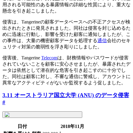
用される可能性のある暴露情報の詳細な性質により、重大な
懸念を引き起こしました。
侵害は、Tangerineの顧客データベースへの不正アクセスが検
出されたときに発見されました。同社は侵害を封じ込めるた
めに迅速に行動し、影響を受けた顧客に通知しましたが、こ
の事件は、大量の機密顧客データを処理する
通信
会社のセキ
ュリティ対策の脆弱性を浮き彫りにしました。
侵害後、Tangerine
Telecom
は、財務情報やパスワードが侵害
されていないことを顧客に安心させましたが、暴露されたデ
ータは依然として潜在的な危害を引き起こすのに十分でし
た。同社は顧客に対し、不審な通信に警戒し、アカウントに
異常なアクティビティがないか監視するよう促しました。
3.11 オーストラリア国立大学 (ANU) のデータ侵害
#
日付
2018年11月