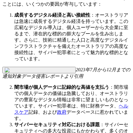
ことには、いくつかの要因が寄与しています：
成長するデジタル経済と高い接続性
：オーストラリア
は急速に成長するデジタル経済を持っています。この
広範なデジタル導入は、個人ユーザーから大企業に至
るまで、潜在的な標的の膨大なプールを生み出しま
す。さらに、技術に精通した人口と高度なデジタルイ
ンフラストラクチャを備えたオーストラリアの高度な
接続性は、サイバー犯罪者にとって魅力的な標的とな
っています。
2023年7月から12月までの
通知対象データ侵害レポートより引用
闇市場が個人データに記録的な高値を支払う
：闇市場
での個人データの価値は急騰しており、オーストラリ
アの豊富なデジタル情報は非常に望ましいものとなっ
ています。サイバー犯罪者は、特に財務データ、
ヘル
スケア
記録、および
政府
データベースに惹かれていま
す。
サイバーセキュリティ対応における課題
：サイバーセ
キュリティへの多大な投資にもかかわらず、多くのオ