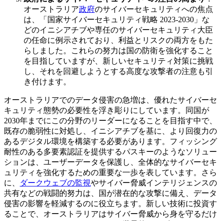
オーストラリア
政府
のサイバーセキュリティへの焦点
は、「国家サイバーセキュリティ戦略 2023-2030」な
どのイニシアチブや専任のサイバーセキュリティ大臣
の任命に例示されており、利益とリスクの両方をもた
らしました。これらの努力は国の防衛を強化すること
を目指していますが、新しいセキュリティ対策に挑戦
し、それを回避しようとする高度な攻撃者の注意も引
き付けます。
オーストラリアでのデータ侵害の急増は、優れたサイバーセ
キュリティ態勢の必要性を浮き彫りにしています。同国が
2030年までにこの分野のリーダーになることを目指す中で、
既存の脆弱性に対処し、イニシアチブを基に、より回復力の
あるデジタル環境を構築する必要があります。フィッシング
耐性のある多要素認証を提供するパスキーのようなソリュー
ションは、ユーザーデータを保護し、全体的なサイバーセキ
ュリティを強化するための重要な一歩を表しています。さら
に、
ダークウェブの監視
やサイバー脅威インテリジェンスの
共有などの戦闘的努力は、国が潜在的な攻撃に備え、データ
侵害の影響を軽減するのに役立ちます。新しい技術に投資す
ることで、オーストラリアはサイバー脅威から身を守るだけ