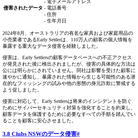
- 電子メールアドレス
侵害されたデータ
- 電話番号
- 住所
- 生年月日
2024年8月、オーストラリアの有名な家具および家庭用品の
小売業者であるEarly Settlerは、110万人の顧客の個人情報を
暴露する重大なデータ侵害を経験しました。
侵害は、Early Settlersの顧客データベースへの不正アクセス
が発見された後に検出されましたが、侵害の具体的な方法は
公には明らかにされていません。同社は影響を受けた顧客に
速やかに通知し、暴露された情報から生じる可能性のある潜
在的なフィッシングの試みや他の形態の身元詐欺に警戒する
よう促しました。
侵害に対応して、Early Settlersは将来のインシデントを防ぐ
ためにサイバーセキュリティ対策を強化することを約束し、
顧客データを保護するために必要なすべての手順を踏んでい
ることを顧客に安心させました。
3.8 Clubs NSWのデータ侵害
#