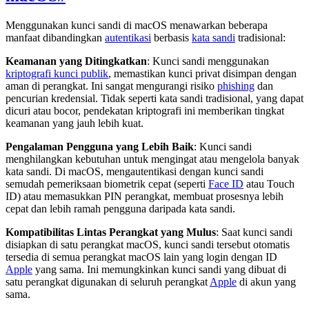
Menggunakan kunci sandi di macOS menawarkan beberapa
manfaat dibandingkan
autentikasi
berbasis
kata sandi
tradisional:
Keamanan yang Ditingkatkan
: Kunci sandi menggunakan
kriptografi kunci publik
, memastikan kunci privat disimpan dengan
aman di perangkat. Ini sangat mengurangi risiko
phishing
dan
pencurian kredensial. Tidak seperti kata sandi tradisional, yang dapat
dicuri atau bocor, pendekatan kriptografi ini memberikan tingkat
keamanan yang jauh lebih kuat.
Pengalaman Pengguna yang Lebih Baik
: Kunci sandi
menghilangkan kebutuhan untuk mengingat atau mengelola banyak
kata sandi. Di macOS, mengautentikasi dengan kunci sandi
semudah pemeriksaan biometrik cepat (seperti
Face ID
atau Touch
ID) atau memasukkan PIN perangkat, membuat prosesnya lebih
cepat dan lebih ramah pengguna daripada kata sandi.
Kompatibilitas Lintas Perangkat yang Mulus
: Saat kunci sandi
disiapkan di satu perangkat macOS, kunci sandi tersebut otomatis
tersedia di semua perangkat macOS lain yang login dengan ID
Apple
yang sama. Ini memungkinkan kunci sandi yang dibuat di
satu perangkat digunakan di seluruh perangkat
Apple
di akun yang
sama.