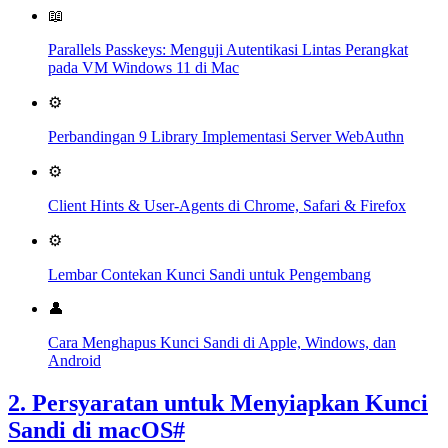
📖
Parallels Passkeys: Menguji Autentikasi Lintas Perangkat
pada VM Windows 11 di Mac
⚙️
Perbandingan 9 Library Implementasi Server WebAuthn
⚙️
Client Hints & User-Agents di Chrome, Safari & Firefox
⚙️
Lembar Contekan Kunci Sandi untuk Pengembang
👤
Cara Menghapus Kunci Sandi di Apple, Windows, dan
Android
2. Persyaratan untuk Menyiapkan Kunci
Sandi di macOS
#