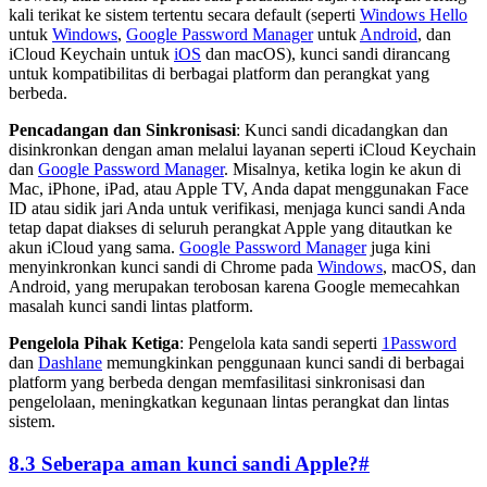
kali terikat ke sistem tertentu secara default (seperti
Windows Hello
untuk
Windows
,
Google Password Manager
untuk
Android
, dan
iCloud Keychain untuk
iOS
dan macOS), kunci sandi dirancang
untuk kompatibilitas di berbagai platform dan perangkat yang
berbeda.
Pencadangan dan Sinkronisasi
: Kunci sandi dicadangkan dan
disinkronkan dengan aman melalui layanan seperti iCloud Keychain
dan
Google Password Manager
. Misalnya, ketika login ke akun di
Mac, iPhone, iPad, atau Apple TV, Anda dapat menggunakan Face
ID atau sidik jari Anda untuk verifikasi, menjaga kunci sandi Anda
tetap dapat diakses di seluruh perangkat Apple yang ditautkan ke
akun iCloud yang sama.
Google Password Manager
juga kini
menyinkronkan kunci sandi di Chrome pada
Windows
, macOS, dan
Android, yang merupakan terobosan karena Google memecahkan
masalah kunci sandi lintas platform.
Pengelola Pihak Ketiga
: Pengelola kata sandi seperti
1Password
dan
Dashlane
memungkinkan penggunaan kunci sandi di berbagai
platform yang berbeda dengan memfasilitasi sinkronisasi dan
pengelolaan, meningkatkan kegunaan lintas perangkat dan lintas
sistem.
8.3 Seberapa aman kunci sandi Apple?
#