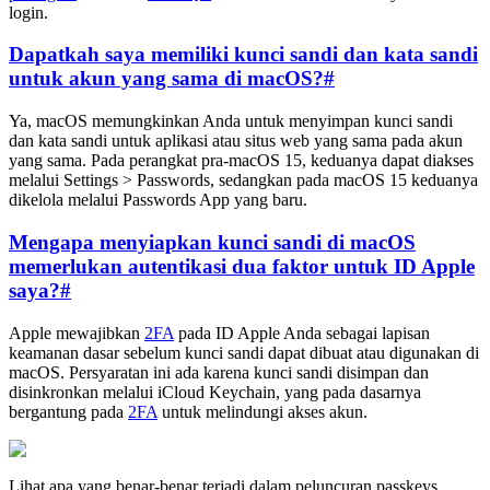
login.
Dapatkah saya memiliki kunci sandi dan kata sandi
untuk akun yang sama di macOS?
#
Ya, macOS memungkinkan Anda untuk menyimpan kunci sandi
dan kata sandi untuk aplikasi atau situs web yang sama pada akun
yang sama. Pada perangkat pra-macOS 15, keduanya dapat diakses
melalui Settings > Passwords, sedangkan pada macOS 15 keduanya
dikelola melalui Passwords App yang baru.
Mengapa menyiapkan kunci sandi di macOS
memerlukan autentikasi dua faktor untuk ID Apple
saya?
#
Apple mewajibkan
2FA
pada ID Apple Anda sebagai lapisan
keamanan dasar sebelum kunci sandi dapat dibuat atau digunakan di
macOS. Persyaratan ini ada karena kunci sandi disimpan dan
disinkronkan melalui iCloud Keychain, yang pada dasarnya
bergantung pada
2FA
untuk melindungi akses akun.
Lihat apa yang benar-benar terjadi dalam peluncuran passkeys