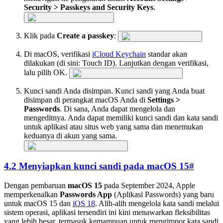
Security > Passkeys and Security Keys
.
Klik pada
Create a passkey
:
Di macOS, verifikasi
iCloud Keychain
standar akan
dilakukan (di sini: Touch ID). Lanjutkan dengan verifikasi,
lalu pilih OK.
Kunci sandi Anda disimpan. Kunci sandi yang Anda buat
disimpan di perangkat macOS Anda di
Settings >
Passwords
. Di sana, Anda dapat mengelola dan
mengeditnya. Anda dapat memiliki kunci sandi dan kata sandi
untuk aplikasi atau situs web yang sama dan menemukan
keduanya di akun yang sama.
4.2 Menyiapkan kunci sandi pada macOS 15
#
Dengan pembaruan
macOS 15
pada September 2024, Apple
memperkenalkan
Passwords App
(Aplikasi Passwords) yang baru
untuk macOS 15 dan
iOS 18
. Alih-alih mengelola kata sandi melalui
sistem operasi, aplikasi tersendiri ini kini menawarkan fleksibilitas
yang lebih besar, termasuk kemampuan untuk mengimpor kata sandi