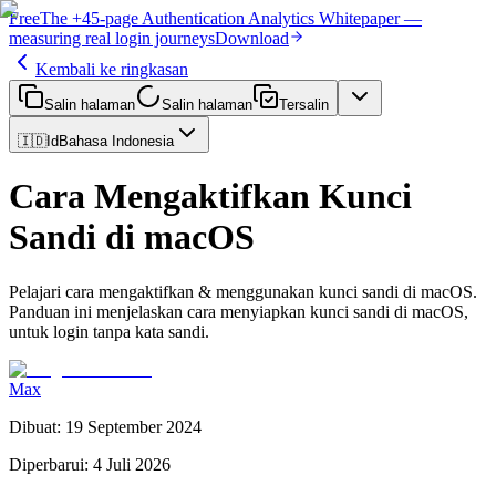
Free
The
+45-page
Authentication
Analytics Whitepaper
—
measuring real login journeys
Download
Kembali ke ringkasan
Salin halaman
Salin halaman
Tersalin
🇮🇩
Id
Bahasa Indonesia
Cara Mengaktifkan Kunci
Sandi di macOS
Pelajari cara mengaktifkan & menggunakan kunci sandi di macOS.
Panduan ini menjelaskan cara menyiapkan kunci sandi di macOS,
untuk login tanpa kata sandi.
Max
Dibuat
:
19 September 2024
Diperbarui
:
4 Juli 2026