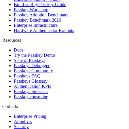
Build vs Buy Passkey Guide
Passkey Workshop
Passkey Adoption Benchmark
Passkey Benchmark 2026
Enterprise Infrastructure
Hardware Authenticator Rollouts
Resources
Docs
Try the Passkey Demo
State of Passkeys
Passkeys Debugger
Passkeys Community
Passkeys FAQ
Passkeys Glossary
Authentication KPIs
Passkeys Substack
Passkey consulting
Corbado
Enterprise Pricing
About Us
Security