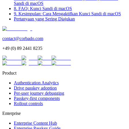
Sandi di macOS
8. FAQ: Kunci Sandi di macOS
9. Kesimpulan: Cara Mengaktifkan Kunci Sandi di macOS
Pertanyaan yang Sering Diajukan
contact@corbado.com
+49 (0) 89 2441 8235
Product
Authentication Analytics
Drive passkey adoption
Per-user journey debugging
Passkey-first components
Rollout controls
Enterprise
Enterprise Content Hub
Enterprise Passkey Guide