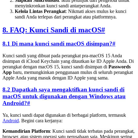
Siapkan Sinkronisasi
: Ikuti petunjuk dari pengelola untuk
menyinkronkan kunci sandi antarperangkat Anda.
Kelola Lintas Perangkat
: Nikmati akses mulus ke kunci
sandi Anda terlepas dari perangkat atau platformnya.
8. FAQ: Kunci Sandi di macOS
#
8.1 Di mana kunci sandi macOS disimpan?
#
Kunci sandi yang dibuat pada perangkat pra-macOS 15 Anda
disimpan di iCloud Keychain yang ditautkan ke ID Apple Anda. Di
perangkat dengan macOS 15, kunci sandi disimpan di
Passwords
App
baru, memungkinkan penggunaan mulus di seluruh perangkat
Apple Anda yang masuk dengan ID Apple yang sama.
8.2 Dapatkah saya mengaktifkan kunci sandi di
macOS untuk digunakan dengan Windows atau
Android?
#
Ya, kunci sandi dapat digunakan di berbagai platform, termasuk
Android
. Begini cara kerjanya:
Kemandirian Platform
: Kunci sandi tidak terbatas pada perangkat,
browser, atau sistem operasi satu perusahaan saja. Meskipun sering