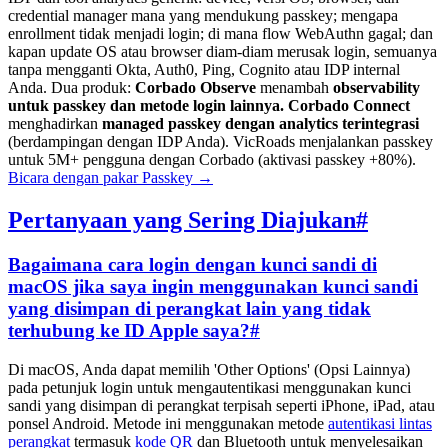
credential manager mana yang mendukung passkey; mengapa
enrollment tidak menjadi login; di mana flow WebAuthn gagal; dan
kapan update OS atau browser diam-diam merusak login, semuanya
tanpa mengganti Okta, Auth0, Ping, Cognito atau IDP internal
Anda. Dua produk:
Corbado Observe
menambah
observability
untuk passkey dan metode login lainnya.
Corbado Connect
menghadirkan
managed passkey dengan analytics terintegrasi
(berdampingan dengan IDP Anda). VicRoads menjalankan passkey
untuk 5M+ pengguna dengan Corbado (aktivasi passkey +80%).
Bicara dengan pakar Passkey
→
Pertanyaan yang Sering Diajukan
#
Bagaimana cara login dengan kunci sandi di
macOS jika saya ingin menggunakan kunci sandi
yang disimpan di perangkat lain yang tidak
terhubung ke ID Apple saya?
#
Di macOS, Anda dapat memilih 'Other Options' (Opsi Lainnya)
pada petunjuk login untuk mengautentikasi menggunakan kunci
sandi yang disimpan di perangkat terpisah seperti iPhone, iPad, atau
ponsel Android. Metode ini menggunakan metode
autentikasi lintas
perangkat
termasuk
kode QR
dan Bluetooth untuk menyelesaikan