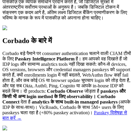
पासकीज़ एक व्यापक समाधान प्रदान करते हैं, जो डिजिटल सुरक्षा में
अंतरराष्ट्रीय सर्वोत्तम प्रथाओं के अनुरूप है। जबकि डिजिटल टोकन में
संक्रमण एक कदम आगे है, अंतिम लक्ष्य डिजिटल बैंकिंग प्रमाणीकरण के लिए
भविष्य के मानक के रूप में पासकीज़ को अपनाना होना चाहिए।
Corbado के बारे में
Corbado बड़े पैमाने पर consumer authentication चलाने वाली CIAM टीमों
के लिए
Passkey Intelligence Platform
है। हम आपको वह दिखाते हैं जो
IDP logs और सामान्य analytics tools नहीं दिखा सकते: कौन-से devices,
OS versions, browsers और credential managers passkeys को support
करते हैं, क्यों enrollments login में नहीं बदलते, WebAuthn flow कहाँ fail
होता है, और कब कोई OS या browser update चुपचाप login को तोड़ देता है,
और यह सब Okta, Auth0, Ping, Cognito या आपके in-house IDP को
बदले बिना। दो products:
Corbado Observe
जोड़ता है
passkeys और
किसी भी अन्य login method के लिए observability।
Corbado
Connect
देता है
analytics के साथ built-in managed passkeys
(आपके
IDP के साथ-साथ)। VicRoads, Corbado के साथ 5M+ users के लिए
passkeys चला रहा है (+80% passkey activation)।
Passkey विशेषज्ञ से
बात करें
→