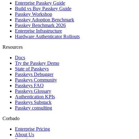
Enterprise Passkey Guide
Build vs Buy Passkey Guide
Passkey Workshop
Passkey Adoption Benchmark
Passkey Benchmark 2026
Enterprise Infrastructure
Hardware Authenticator Rollouts
Resources
Docs
Try the Passkey Demo
State of Passkeys
Passkeys Debugger
Passkeys Community
Passkeys FAQ
Passkeys Glossary
Authentication KPIs
Passkeys Substack
Passkey consulting
Corbado
Enterprise Pricing
About Us