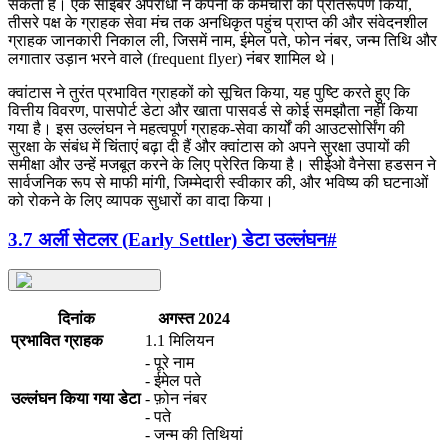
सकता है। एक साइबर अपराधी ने कंपनी के कर्मचारी का प्रतिरूपण किया,
तीसरे पक्ष के ग्राहक सेवा मंच तक अनधिकृत पहुंच प्राप्त की और संवेदनशील
ग्राहक जानकारी निकाल ली, जिसमें नाम, ईमेल पते, फोन नंबर, जन्म तिथि और
लगातार उड़ान भरने वाले (frequent flyer) नंबर शामिल थे।
क्वांटास ने तुरंत प्रभावित ग्राहकों को सूचित किया, यह पुष्टि करते हुए कि
वित्तीय विवरण, पासपोर्ट डेटा और खाता पासवर्ड से कोई समझौता नहीं किया
गया है। इस उल्लंघन ने महत्वपूर्ण ग्राहक-सेवा कार्यों की आउटसोर्सिंग की
सुरक्षा के संबंध में चिंताएं बढ़ा दी हैं और क्वांटास को अपने सुरक्षा उपायों की
समीक्षा और उन्हें मजबूत करने के लिए प्रेरित किया है। सीईओ वैनेसा हडसन ने
सार्वजनिक रूप से माफी मांगी, जिम्मेदारी स्वीकार की, और भविष्य की घटनाओं
को रोकने के लिए व्यापक सुधारों का वादा किया।
3.7 अर्ली सेटलर (Early Settler) डेटा उल्लंघन
#
दिनांक
अगस्त 2024
प्रभावित ग्राहक
1.1 मिलियन
- पूरे नाम
- ईमेल पते
उल्लंघन किया गया डेटा
- फ़ोन नंबर
- पते
- जन्म की तिथियां