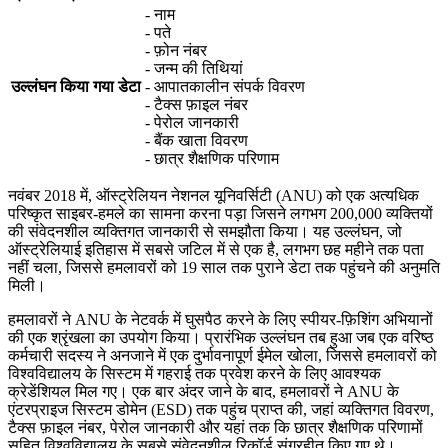
- नाम
- पते
- फ़ोन नंबर
- जन्म की तिथियां
उल्लंघन किया गया डेटा
- आपातकालीन संपर्क विवरण
- टैक्स फ़ाइल नंबर
- पेरोल जानकारी
- बैंक खाता विवरण
- छात्र शैक्षणिक परिणाम
नवंबर 2018 में, ऑस्ट्रेलियन नेशनल यूनिवर्सिटी (ANU) को एक अत्यधिक
परिष्कृत साइबर-हमले का सामना करना पड़ा जिसने लगभग 200,000 व्यक्तियों
की संवेदनशील व्यक्तिगत जानकारी से समझौता किया। यह उल्लंघन, जो
ऑस्ट्रेलियाई इतिहास में सबसे जटिल में से एक है, लगभग छह महीने तक पता
नहीं चला, जिससे हमलावरों को 19 साल तक पुराने डेटा तक पहुंचने की अनुमति
मिली।
हमलावरों ने ANU के नेटवर्क में घुसपैठ करने के लिए स्पीयर-फ़िशिंग अभियानों
की एक श्रृंखला का उपयोग किया। प्रारंभिक उल्लंघन तब हुआ जब एक वरिष्ठ
कर्मचारी सदस्य ने अनजाने में एक दुर्भावनापूर्ण ईमेल खोला, जिससे हमलावरों को
विश्वविद्यालय के सिस्टम में गहराई तक प्रवेश करने के लिए आवश्यक
क्रेडेंशियल मिल गए। एक बार अंदर जाने के बाद, हमलावरों ने ANU के
एंटरप्राइज सिस्टम डोमेन (ESD) तक पहुंच प्राप्त की, जहां व्यक्तिगत विवरण,
टैक्स फ़ाइल नंबर, पेरोल जानकारी और यहां तक ​​कि छात्र शैक्षणिक परिणामों
सहित विश्वविद्यालय के सबसे संवेदनशील रिकॉर्ड संग्रहीत किए गए थे।