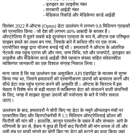
- ड्राइवर का लाइसेंस नंबर
- सरकारी आईडी नंबर
- मेडिकल रिकॉर्ड और मेडिकेयर कार्ड आईडी
सितंबर 2022 में ऑप्टस (Optus) डेटा उल्लंघन ने लगभग 9.8 मिलियन ग्राहकों
को प्रभावित किया - जो देश की लगभग 40% आबादी के बराबर है।
ऑस्ट्रेलिया में दूसरे सबसे बड़े दूरसंचार प्रदाता के रूप में, ऑप्टस एक परिष्कृत
साइबर हमले का लक्ष्य बन गया, जिसके बारे में कथित तौर पर एक राज्य-
प्रायोजित समूह द्वारा योजना बनाई गई थी। हमलावरों ने ऑप्टस के आंतरिक
नेटवर्क तक पहुंच प्राप्त की और नाम, जन्म तिथि, पते और पासपोर्ट, ड्राइवर का
लाइसेंस और मेडिकेयर कार्ड आईडी जैसे पहचान संख्या सहित संवेदनशील
व्यक्तिगत जानकारी का एक विशाल संग्रह निकाल लिया।
माना जाता है कि यह उल्लंघन एक असुरक्षित API एंडपॉइंट के माध्यम से सुगम
किया गया था, जिसने हमलावरों को प्रमाणीकरण उपायों को बायपास करने और
सीधे डेटा तक पहुंच प्राप्त करने की अनुमति दी। ऑप्टस के सिस्टम में इस
भेद्यता ने विशेष रूप से बड़ी मात्रा में व्यक्तिगत डेटा को संभालने वाली कंपनियों
के लिए, जगह में साइबर सुरक्षा उपायों की पर्याप्तता के बारे में गंभीर सवाल
उठाए।
उल्लंघन के बाद, हमलावरों ने चोरी किए गए डेटा के नमूने ऑनलाइन मंचों पर
प्रकाशित किए और क्रिप्टोकरेंसी में 1.5 मिलियन ऑस्ट्रेलियाई डॉलर की
फिरौती की मांग की। हालांकि, कानून प्रवर्तन के दबाव में और संभवतः आगे के
परिणामों के डर से, हैकर ने कुछ ही दिनों बाद फिरौती की मांग वापस ले ली और
उसी मंच पर माफी मांगते हुए चोरी किए गए डेटा को हटाने का दावा किया जहां