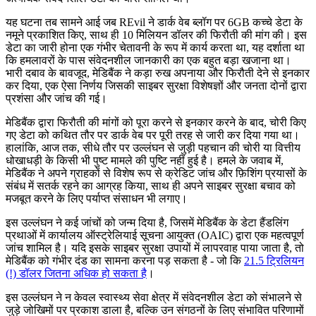
यह घटना तब सामने आई जब REvil ने डार्क वेब ब्लॉग पर 6GB कच्चे डेटा के
नमूने प्रकाशित किए, साथ ही 10 मिलियन डॉलर की फिरौती की मांग की। इस
डेटा का जारी होना एक गंभीर चेतावनी के रूप में कार्य करता था, यह दर्शाता था
कि हमलावरों के पास संवेदनशील जानकारी का एक बहुत बड़ा खजाना था।
भारी दबाव के बावजूद, मेडिबैंक ने कड़ा रुख अपनाया और फिरौती देने से इनकार
कर दिया, एक ऐसा निर्णय जिसकी साइबर सुरक्षा विशेषज्ञों और जनता दोनों द्वारा
प्रशंसा और जांच की गई।
मेडिबैंक द्वारा फिरौती की मांगों को पूरा करने से इनकार करने के बाद, चोरी किए
गए डेटा को कथित तौर पर डार्क वेब पर पूरी तरह से जारी कर दिया गया था।
हालांकि, आज तक, सीधे तौर पर उल्लंघन से जुड़ी पहचान की चोरी या वित्तीय
धोखाधड़ी के किसी भी पुष्ट मामले की पुष्टि नहीं हुई है। हमले के जवाब में,
मेडिबैंक ने अपने ग्राहकों से विशेष रूप से क्रेडिट जांच और फ़िशिंग प्रयासों के
संबंध में सतर्क रहने का आग्रह किया, साथ ही अपने साइबर सुरक्षा बचाव को
मजबूत करने के लिए पर्याप्त संसाधन भी लगाए।
इस उल्लंघन ने कई जांचों को जन्म दिया है, जिसमें मेडिबैंक के डेटा हैंडलिंग
प्रथाओं में कार्यालय ऑस्ट्रेलियाई सूचना आयुक्त (OAIC) द्वारा एक महत्वपूर्ण
जांच शामिल है। यदि इसके साइबर सुरक्षा उपायों में लापरवाह पाया जाता है, तो
मेडिबैंक को गंभीर दंड का सामना करना पड़ सकता है - जो कि
21.5 ट्रिलियन
(!) डॉलर जितना अधिक हो सकता है
।
इस उल्लंघन ने न केवल स्वास्थ्य सेवा क्षेत्र में संवेदनशील डेटा को संभालने से
जुड़े जोखिमों पर प्रकाश डाला है, बल्कि उन संगठनों के लिए संभावित परिणामों