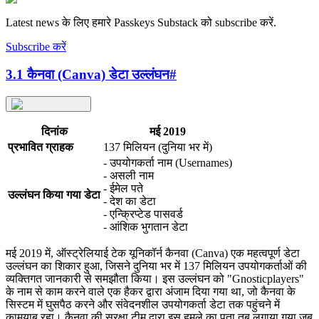
Latest news के लिए हमारे Passkeys Substack को subscribe करें.
Subscribe करें
3.1 कैनवा (Canva) डेटा उल्लंघन
#
दिनांक
मई 2019
प्रभावित ग्राहक
137 मिलियन (दुनिया भर में)
- उपयोगकर्ता नाम (Usernames)
- असली नाम
- ईमेल पते
उल्लंघन किया गया डेटा
- देश का डेटा
- एन्क्रिप्टेड पासवर्ड
- आंशिक भुगतान डेटा
मई 2019 में, ऑस्ट्रेलियाई टेक यूनिकॉर्न कैनवा (Canva) एक महत्वपूर्ण डेटा
उल्लंघन का शिकार हुआ, जिसने दुनिया भर में 137 मिलियन उपयोगकर्ताओं की
व्यक्तिगत जानकारी से समझौता किया। इस उल्लंघन को "Gnosticplayers"
के नाम से काम करने वाले एक हैकर द्वारा अंजाम दिया गया था, जो कैनवा के
सिस्टम में घुसपैठ करने और संवेदनशील उपयोगकर्ता डेटा तक पहुंचने में
कामयाब रहा। कैनवा की सुरक्षा टीम द्वारा इस हमले का पता तब लगाया गया जब