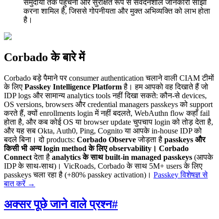
समुदायों तक पहुंचना और सुरक्षित रूप से संवेदनशील जानकारी साझा
करना शामिल है, जिससे गोपनीयता और मुक्त अभिव्यक्ति को लाभ होता
है।
Corbado के बारे में
Corbado बड़े पैमाने पर consumer authentication चलाने वाली CIAM टीमों
के लिए
Passkey Intelligence Platform
है। हम आपको वह दिखाते हैं जो
IDP logs और सामान्य analytics tools नहीं दिखा सकते: कौन-से devices,
OS versions, browsers और credential managers passkeys को support
करते हैं, क्यों enrollments login में नहीं बदलते, WebAuthn flow कहाँ fail
होता है, और कब कोई OS या browser update चुपचाप login को तोड़ देता है,
और यह सब Okta, Auth0, Ping, Cognito या आपके in-house IDP को
बदले बिना। दो products:
Corbado Observe
जोड़ता है
passkeys और
किसी भी अन्य login method के लिए observability।
Corbado
Connect
देता है
analytics के साथ built-in managed passkeys
(आपके
IDP के साथ-साथ)। VicRoads, Corbado के साथ 5M+ users के लिए
passkeys चला रहा है (+80% passkey activation)।
Passkey विशेषज्ञ से
बात करें
→
अक्सर पूछे जाने वाले प्रश्न
#