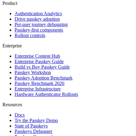
Product
Authentication Analytics
Drive passkey adoption
Per-user journey debugging
Passkey-first components
Rollout controls
Enterprise
Enterprise Content Hub
Enterprise Passkey Guide
Build vs Buy Passkey Guide
Passkey Workshop
Passkey Adoption Benchmark
Passkey Benchmark 2026
Enterprise Infrastructure
Hardware Authenticator Rollouts
Resources
Docs
Try the Passkey Demo
State of Passkeys
Passkeys Debugger