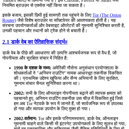
Yandex आदि) से छिपाया गया है। इसे Chrome, Firefox या Safari जैसे
नियमित ब्राउज़र से एक्सेस नहीं किया जा सकता है।
इसके बजाय, इसकी छिपी हुई सामग्री तक पहुंचने के लिए
Tor (The Onion
Router)
जैसे विशेष ब्राउज़र या सॉफ़्टवेयर की आवश्यकता होती है। यह
संरचना उपयोगकर्ताओं और वेबसाइट ऑपरेटरों की गुमनामी सुनिश्चित करती है,
उनकी पहचान और स्थानों को ट्रैक होने से बचाती है।
2.1 डार्क वेब का ऐतिहासिक संदर्भ
#
डार्क वेब के पीछे की अवधारणा की उत्पत्ति आश्चर्यजनक रूप से वैध है, जो
गोपनीयता और सुरक्षित संचार में निहित है:
1990 के दशक के मध्य:
अमेरिकी नौसेना अनुसंधान प्रयोगशाला के
शोधकर्ताओं ने
"अनियन राउटिंग"
नामक आधारभूत तकनीक विकसित
की। प्राथमिक उद्देश्य खुफिया और सैन्य अभियानों के लिए सुरक्षित,
गुमनाम संचार चैनल सुनिश्चित करना था।
2002:
सभी के लिए ऑनलाइन गोपनीयता बढ़ाने की व्यापक क्षमता को
पहचानते हुए, अनियन राउटिंग तकनीक उस चीज़ में विकसित हुई जिसे
हम अब Tor नेटवर्क के रूप में जानते हैं, जो सार्वजनिक रूप से उपलब्ध
हो गया और व्यापक उपयोग के लिए मुफ़्त हो गया।
2002-वर्तमान:
Tor और इसके परिणामस्वरूप, डार्क वेब, ऑनलाइन
गुमनामी चाहने वाले किसी भी इंटरनेट उपयोगकर्ता के लिए सुलभ हो गया,
चाहे वह पत्रकारिता और सक्रियता जैसी नैतिक गतिविधियों के लिए हो,