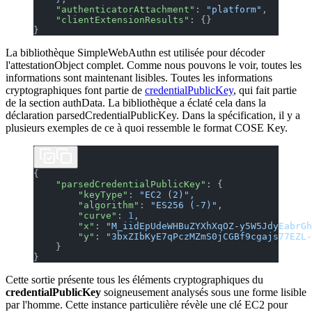
    "authenticatorAttachment"
: 
"platform"
,
    "clientExtensionResults"
: {}
}
La bibliothèque SimpleWebAuthn est utilisée pour décoder
l'attestationObject complet. Comme nous pouvons le voir, toutes les
informations sont maintenant lisibles. Toutes les informations
cryptographiques font partie de
credentialPublicKey
, qui fait partie
de la section authData. La bibliothèque a éclaté cela dans la
déclaration parsedCredentialPublicKey. Dans la spécification, il y a
plusieurs exemples de ce à quoi ressemble le format COSE Key.
{
    "parsedCredentialPublicKey"
: {
        "keyType"
: 
"EC2 (2)"
,
        "algorithm"
: 
"ES256 (-7)"
,
        "curve"
: 
1
,
        "x"
: 
"M_iidEpUdeWHBuZYXhXqOZ-y5W5JdyEabrGh
        "y"
: 
"3bxZIbKyE7qPczMZmS0jCGBf9cgajs77EZL-
    }
}
Cette sortie présente tous les éléments cryptographiques du
credentialPublicKey
soigneusement analysés sous une forme lisible
par l'homme. Cette instance particulière révèle une clé EC2 pour