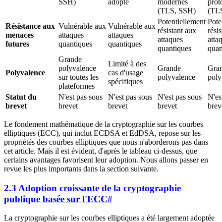
SSH)
adopté
modernes
prot
(TLS, SSH)
(TL
Potentiellement
Pote
Résistance aux
Vulnérable aux
Vulnérable aux
résistant aux
rési
menaces
attaques
attaques
attaques
atta
futures
quantiques
quantiques
quantiques
quan
Grande
Limité à des
polyvalence
Grande
Gra
Polyvalence
cas d'usage
sur toutes les
polyvalence
poly
spécifiques
plateformes
Statut du
N'est pas sous
N'est pas sous
N'est pas sous
N'es
brevet
brevet
brevet
brevet
brev
Le fondement mathématique de la cryptographie sur les courbes
elliptiques (ECC), qui inclut ECDSA et EdDSA, repose sur les
propriétés des courbes elliptiques que nous n'aborderons pas dans
cet article. Mais il est évident, d'après le tableau ci-dessus, que
certains avantages favorisent leur adoption. Nous allons passer en
revue les plus importants dans la section suivante.
2.3 Adoption croissante de la cryptographie
publique basée sur l'ECC
#
La cryptographie sur les courbes elliptiques a été largement adoptée