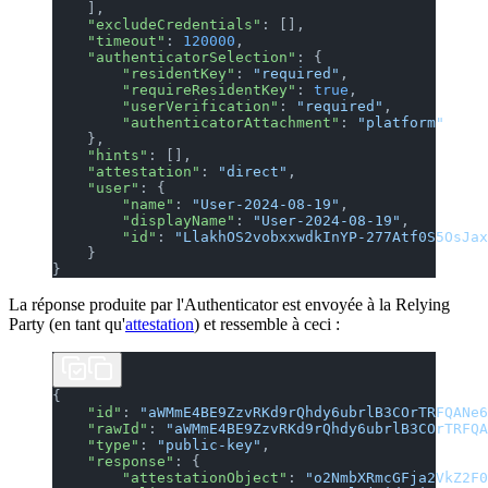
    ],
    "excludeCredentials"
: [],
    "timeout"
: 
120000
,
    "authenticatorSelection"
: {
        "residentKey"
: 
"required"
,
        "requireResidentKey"
: 
true
,
        "userVerification"
: 
"required"
,
        "authenticatorAttachment"
: 
"platform"
    },
    "hints"
: [],
    "attestation"
: 
"direct"
,
    "user"
: {
        "name"
: 
"User-2024-08-19"
,
        "displayName"
: 
"User-2024-08-19"
,
        "id"
: 
"LlakhOS2vobxxwdkInYP-277Atf0S5OsJax
    }
}
La réponse produite par l'Authenticator est envoyée à la Relying
Party (en tant qu'
attestation
) et ressemble à ceci :
{
    "id"
: 
"aWMmE4BE9ZzvRKd9rQhdy6ubrlB3COrTRFQANe6
    "rawId"
: 
"aWMmE4BE9ZzvRKd9rQhdy6ubrlB3COrTRFQA
    "type"
: 
"public-key"
,
    "response"
: {
        "attestationObject"
: 
"o2NmbXRmcGFja2VkZ2F0