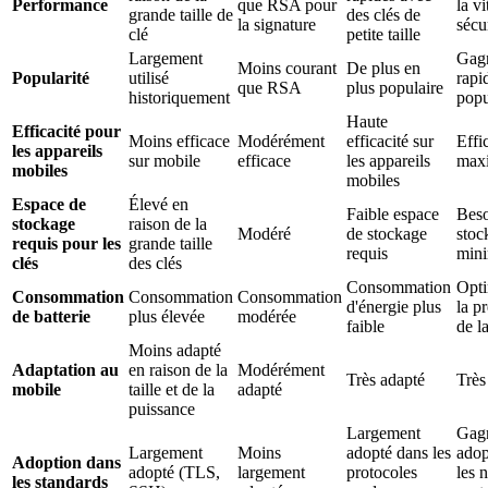
Performance
que RSA pour
la vi
grande taille de
des clés de
la signature
sécu
clé
petite taille
Largement
Gag
Moins courant
De plus en
Popularité
utilisé
rapi
que RSA
plus populaire
historiquement
popu
Haute
Efficacité pour
Moins efficace
Modérément
efficacité sur
Effi
les appareils
sur mobile
efficace
les appareils
max
mobiles
mobiles
Espace de
Élevé en
Faible espace
Beso
stockage
raison de la
Modéré
de stockage
stoc
requis pour les
grande taille
requis
min
clés
des clés
Consommation
Opti
Consommation
Consommation
Consommation
d'énergie plus
la p
de batterie
plus élevée
modérée
faible
de la
Moins adapté
Adaptation au
en raison de la
Modérément
Très adapté
Très
mobile
taille et de la
adapté
puissance
Largement
Gag
Largement
Moins
adopté dans les
adop
Adoption dans
adopté (TLS,
largement
protocoles
les 
les standards