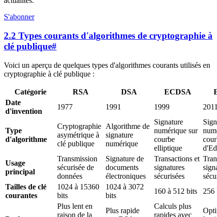
actualités.
S'abonner
2.2 Types courants d'algorithmes de cryptographie à
clé publique
#
Voici un aperçu de quelques types d'algorithmes courants utilisés en
cryptographie à clé publique :
Catégorie
RSA
DSA
ECDSA
Date
1977
1991
1999
201
d'invention
Signature
Sign
Cryptographie
Algorithme de
Type
numérique sur
numé
asymétrique à
signature
d'algorithme
courbe
cour
clé publique
numérique
elliptique
d'E
Transmission
Signature de
Transactions et
Tran
Usage
sécurisée de
documents
signatures
sign
principal
données
électroniques
sécurisées
sécu
Tailles de clé
1024 à 15360
1024 à 3072
160 à 512 bits
256 
courantes
bits
bits
Plus lent en
Calculs plus
Plus rapide
Opti
raison de la
rapides avec