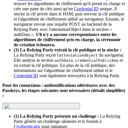
trouver les algorithmes de chiffrement qu'il prend en charge et
crée une paire de clés ainsi qu'un
Credential ID
unique. Il
stocke la clé privée dans le HSM, puis renvoie la clé publique
et l'algorithme de chiffrement utilisé au navigateur. Ensuite, le
navigateur envoie une requête POST au backend de la
Relying Party avec l'attestationObject dans la section «
authData ».
S'il n'y a aucune correspondance entre les
algorithmes de chiffrement pris en charge, la cérémonie
de création échouera.
(3) La Relying Party extrait la clé publique et la stocke :
La Relying Party reçoit l'
du navigateur.
attestationObject
Elle analyse la section
et
authData.credentialPublicKey
en extrait la clé publique. En plus de la clé publique, des
informations sur l'algorithme de chiffrement utilisé et le
Credential ID
sont également renvoyées à la Relying Party.
Pour les connexions / authentifications ultérieures avec des
Passkeys, les étapes suivantes sont nécessaires (détails simplifiés)
:
(1) La Relying Party présente un challenge :
La Relying
Party génère un challenge aléatoire et le fournit à
l'
Authenticator
pour signature.