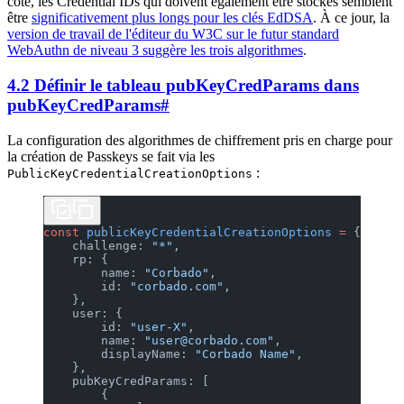
côté, les Credential IDs qui doivent également être stockés semblent
être
significativement plus longs pour les clés EdDSA
. À ce jour, la
version de travail de l'éditeur du W3C sur le futur standard
WebAuthn de niveau 3 suggère les trois algorithmes
.
4.2 Définir le tableau pubKeyCredParams dans
pubKeyCredParams
#
La configuration des algorithmes de chiffrement pris en charge pour
la création de Passkeys se fait via les
:
PublicKeyCredentialCreationOptions
const
 publicKeyCredentialCreationOptions
 =
 {
    challenge: 
"*"
,
    rp: {
        name: 
"Corbado"
,
        id: 
"corbado.com"
,
    },
    user: {
        id: 
"user-X"
,
        name: 
"user@corbado.com"
,
        displayName: 
"Corbado Name"
,
    },
    pubKeyCredParams: [
        {