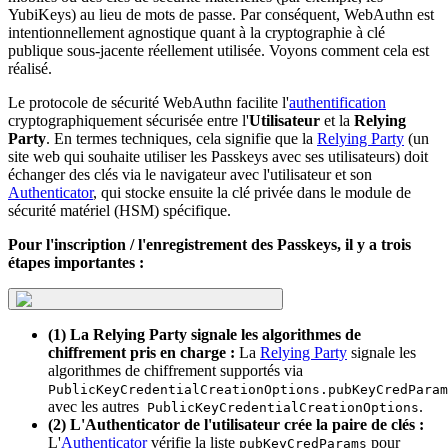
YubiKeys) au lieu de mots de passe. Par conséquent, WebAuthn est
intentionnellement agnostique quant à la cryptographie à clé
publique sous-jacente réellement utilisée. Voyons comment cela est
réalisé.
Le protocole de sécurité WebAuthn facilite l'
authentification
cryptographiquement sécurisée entre l'
Utilisateur
et la
Relying
Party
. En termes techniques, cela signifie que la
Relying Party
(un
site web qui souhaite utiliser les Passkeys avec ses utilisateurs) doit
échanger des clés via le navigateur avec l'utilisateur et son
Authenticator
, qui stocke ensuite la clé privée dans le module de
sécurité matériel (HSM) spécifique.
Pour l'inscription / l'enregistrement des Passkeys, il y a trois
étapes importantes :
(1) La Relying Party signale les algorithmes de
chiffrement pris en charge :
La
Relying Party
signale les
algorithmes de chiffrement supportés via
PublicKeyCredentialCreationOptions.pubKeyCredParam
avec les autres
.
PublicKeyCredentialCreationOptions
(2) L'Authenticator de l'utilisateur crée la paire de clés :
L'
Authenticator
vérifie la liste
pour
pubKeyCredParams