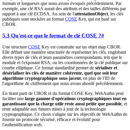
formats et longueurs que nous avons évoqués précédemment. Par
exemple, une clé RSA aurait des attributs et des tailles différents par
rapport à une clé ECDSA. Au sein de l'
attestationObject
, les clés
publiques sont stockées au format
COSE
Key, qui est basé sur
CBOR.
5.3 Qu'est-ce que le format de clé COSE ?
#
Une structure
COSE
Key est construite sur un objet map CBOR.
Elle définit une manière structurée de représenter les clés, englobant
divers types de clés et leurs paramètres correspondants, tels que le
module et l'exposant RSA, ou les coordonnées de la clé publique sur
courbe elliptique. Ce format standardisé permet de
sérialiser et
désérialiser les clés de manière cohérente, quel que soit leur
algorithme cryptographique sous-jacent
, en plus de l'ID de
l'algorithme de chiffrement que nous avons abordé précédemment.
En tirant parti de CBOR et du format COSE Key, WebAuthn peut
faciliter une
large gamme d'opérations cryptographiques tout en
garantissant que la charge utile reste aussi petite que possible
, et
reste adaptable aux futures mises à jour de la technologie
cryptographique. Ce choix s'aligne sur les objectifs de WebAuthn de
fournir un protocole sécurisé, efficace et évolutif pour
l'authentification web.