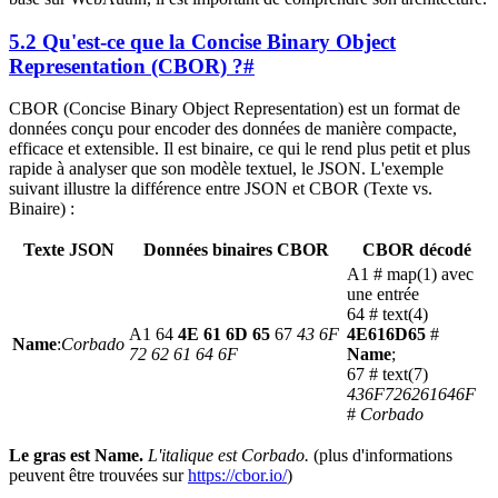
5.2 Qu'est-ce que la Concise Binary Object
Representation (CBOR) ?
#
CBOR (Concise Binary Object Representation) est un format de
données conçu pour encoder des données de manière compacte,
efficace et extensible. Il est binaire, ce qui le rend plus petit et plus
rapide à analyser que son modèle textuel, le JSON. L'exemple
suivant illustre la différence entre JSON et CBOR (Texte vs.
Binaire) :
Texte JSON
Données binaires CBOR
CBOR décodé
A1 # map(1) avec
une entrée
64 # text(4)
A1 64
4E 61 6D 65
67
43 6F
4E616D65
#
Name
:
Corbado
72 62 61 64 6F
Name
;
67 # text(7)
436F726261646F
#
Corbado
Le gras est Name.
L'italique est Corbado.
(plus d'informations
peuvent être trouvées sur
https://cbor.io/
)