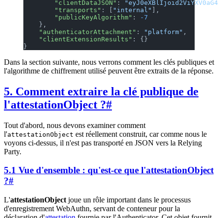
        "clientDataJSON"
: 
"eyJ0eXBlIjoid2ViYXV0aG4
        "transports"
: [
"internal"
],
        "publicKeyAlgorithm"
: 
-7
    },
    "authenticatorAttachment"
: 
"platform"
,
    "clientExtensionResults"
: {}
}
Dans la section suivante, nous verrons comment les clés publiques et
l'algorithme de chiffrement utilisé peuvent être extraits de la réponse.
5. Comment extraire la clé publique de
l'attestationObject ?
#
Tout d'abord, nous devons examiner comment
l'
est réellement construit, car comme nous le
attestationObject
voyons ci-dessus, il n'est pas transporté en JSON vers la Relying
Party.
5.1 Vue d'ensemble : qu'est-ce que l'attestationObject
?
#
L'
attestationObject
joue un rôle important dans le processus
d'enregistrement WebAuthn, servant de conteneur pour la
déclaration d'
attestation
fournie par l'Authenticator. Cet objet fournit