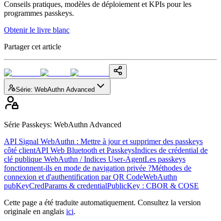
Conseils pratiques, modèles de déploiement et KPIs pour les
programmes passkeys.
Obtenir le livre blanc
Partager cet article
Série
:
WebAuthn Advanced
Série Passkeys
:
WebAuthn Advanced
API Signal WebAuthn : Mettre à jour et supprimer des passkeys
côté client
API Web Bluetooth et Passkeys
Indices de crédential de
clé publique WebAuthn / Indices User-Agent
Les passkeys
fonctionnent-ils en mode de navigation privée ?
Méthodes de
connexion et d'authentification par QR Code
WebAuthn
pubKeyCredParams & credentialPublicKey : CBOR & COSE
Cette page a été traduite automatiquement. Consultez la version
originale en anglais
ici
.