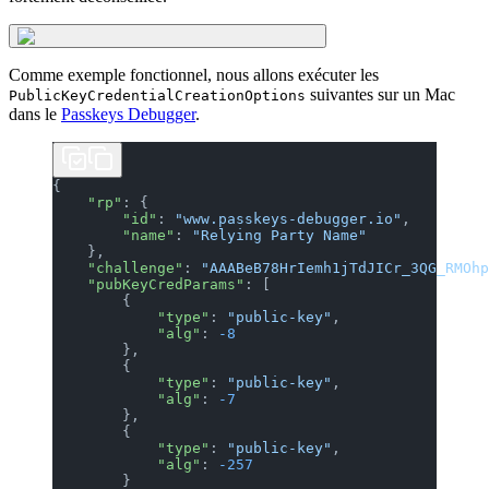
Comme exemple fonctionnel, nous allons exécuter les
suivantes sur un Mac
PublicKeyCredentialCreationOptions
dans le
Passkeys Debugger
.
{
    "rp"
: {
        "id"
: 
"www.passkeys-debugger.io"
,
        "name"
: 
"Relying Party Name"
    },
    "challenge"
: 
"AAABeB78HrIemh1jTdJICr_3QG_RMOhp
    "pubKeyCredParams"
: [
        {
            "type"
: 
"public-key"
,
            "alg"
: 
-8
        },
        {
            "type"
: 
"public-key"
,
            "alg"
: 
-7
        },
        {
            "type"
: 
"public-key"
,
            "alg"
: 
-257
        }