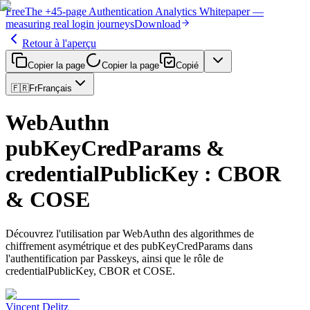
Free
The
+45-page
Authentication
Analytics Whitepaper
—
measuring real login journeys
Download
Retour à l'aperçu
Copier la page
Copier la page
Copié
🇫🇷
Fr
Français
WebAuthn
pubKeyCredParams &
credentialPublicKey : CBOR
& COSE
Découvrez l'utilisation par WebAuthn des algorithmes de
chiffrement asymétrique et des pubKeyCredParams dans
l'authentification par Passkeys, ainsi que le rôle de
credentialPublicKey, CBOR et COSE.
Vincent Delitz