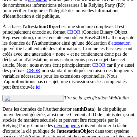
de nombreuses informations nécessaires à la Relying Party (RP)
pour vérifier l'origine et l'intégrité des nouvelles informations
d'identification à clé publique.
À la base, l'
attestationObject
est une structure complexe. Il est
principalement encodé au format
CBOR
(Concise Binary Object
Representation), qui est ensuite encodé en Base64URL. Il encapsule
les données de l'Authenticator ainsi qu'une déclaration d'
attestation
qui vérifie l'authenticité des informations. Comme les Passkeys sont
créés avec une attestation « none » et ne contiennent donc pas de
déclaration d'attestation, nous n'aborderons pas ce sujet dans cet
article. Note : nous avons écrit principalement
CBOR
car il y a aussi
des préfixes
CBOR
non standard impliqués en raison des longueurs
variables nécessaires pour les extensions optionnelles. Nous
n'approfondirons pas ce sujet, une discussion sur les complexités
peut être trouvée
ici
.
Tiré de la spécification WebAuthn
Dans les données de l'Authenticator (
authData
), la clé publique
nouvellement générée, ainsi que le Credential ID de l'utilisateur, sont
stockés de manière sécurisée et peuvent être récupérés par la
Relying Party. Comme les
développeurs
doivent aborder la tâche
d'extraire la clé publique de l'
attestationObject
dans tout système
basé sur WebAuthn, il est important de comprendre son architecture.