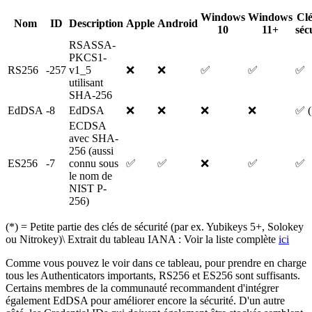
Windows
Windows
Clé
Nom
ID
Description
Apple
Android
10
11+
séc
RSASSA-
PKCS1-
RS256
-257
v1_5
❌
❌
✅
✅
✅
utilisant
SHA-256
EdDSA
-8
EdDSA
❌
❌
❌
❌
✅ (
ECDSA
avec SHA-
256 (aussi
ES256
-7
connu sous
✅
✅
❌
✅
✅
le nom de
NIST P-
256)
(*) = Petite partie des clés de sécurité (par ex. Yubikeys 5+, Solokey
ou Nitrokey)\ Extrait du tableau IANA : Voir la liste complète
ici
Comme vous pouvez le voir dans ce tableau, pour prendre en charge
tous les Authenticators importants, RS256 et ES256 sont suffisants.
Certains membres de la communauté recommandent d'intégrer
également EdDSA pour améliorer encore la sécurité. D'un autre