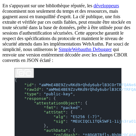
En s'appuyant sur une bibliothèque réputée, les
développeurs
économisent non seulement du temps et des ressources, mais
gagnent aussi en tranquillité d'esprit. La clé publique, une fois
extraite et vérifiée par ces outils fiables, peut ensuite être stockée en
toute sécurité dans la base de données, prête à être utilisée pour des
sessions d'authentification sécurisées. Cette approche garantit le
respect des spécifications du protocole et maintient le niveau de
sécurité attendu dans les implémentations WebAuthn. Par souci de
simplicité, nous utiliserons le
SimpleWebauthn Debugger
qui
renvoie une version entièrement décodée avec les champs CBOR
convertis en JSON éclaté :
{
    "id"
: 
"aWMmE4BE9ZzvRKd9rQhdy6ubrlB3COrTRFQANe6
    "rawId"
: 
"aWMmE4BE9ZzvRKd9rQhdy6ubrlB3COrTRFQA
    "type"
: 
"public-key"
,
    "response"
: {
        "attestationObject"
: {
            "fmt"
: 
"packed"
,
            "attStmt"
: {
                "alg"
: 
"ES256 (-7)"
,
                "sig"
: 
"MEUCIQCL1TQk5WF1-1ijn3raO1
            },
            "authData"
: {
                "rpIdHash"
: 
"t8DGRTBfls-BhOH2QC404